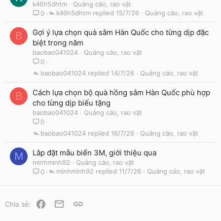
k46h5dhtm
Quảng cáo, rao vặt
k46h5dhtm
15/7/26
Quảng cáo, rao vặt
0
Gợi ý lựa chọn quà sâm Hàn Quốc cho từng dịp đặc
B
biệt trong năm
baobao041024
Quảng cáo, rao vặt
0
baobao041024
14/7/26
Quảng cáo, rao vặt
Cách lựa chọn bộ quà hồng sâm Hàn Quốc phù hợp
B
cho từng dịp biếu tặng
baobao041024
Quảng cáo, rao vặt
0
baobao041024
16/7/26
Quảng cáo, rao vặt
Lắp đặt mẫu biển 3M, giới thiệu qua
M
minhminh92
Quảng cáo, rao vặt
minhminh92
11/7/26
Quảng cáo, rao vặt
0
Facebook
Email
Link
Chia sẻ: