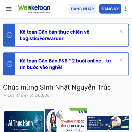
ĐĂNG NHẬP
ĐĂNG KÝ
Kế toán Căn bản thực chiến về
Logistic/Forwarder
Kế toán Căn Bản F&B " 2 buổi online - tự
tin bước vào nghề!
Chúc mừng SInh Nhật Nguyễn Trúc
T
N
xuantham
24/3/06
h
g
r
à
e
y
a
g
d
ử
s
i