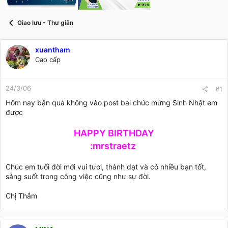
t
a
r
Giao lưu - Thư giãn
t
e
r
xuantham
Cao cấp
24/3/06
#1
Hôm nay bận quá không vào post bài chúc mừng Sinh Nhật em
được
HAPPY BIRTHDAY
:mrstraetz
Chúc em tuổi đời mới vui tươi, thành đạt và có nhiều bạn tốt,
sáng suốt trong công việc cũng như sự đời.
Chị Thắm