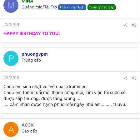
MINA
M
Quảng cáo/Tài Trợ
Thành viên BQT
Quản lý cao cấp
25/3/06
#2
HAPPY BIRTHDAY TO YOU!
phuongvpm
P
Trung cấp
25/3/06
#3
Chúc em sinh nhật vui vẻ nha! :drummer:
Chúc em thêm tuổi mới thành công mới, làm việc thì suôn sẻ,
được sếp thương, được tăng lương,....
.... cảm nhận được hạnh phúc mỗi ngày nhé em......... :1luvu:
AC3K
A
Cao cấp