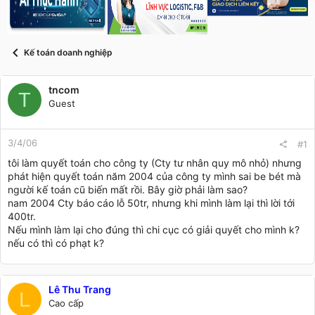
s
i
t
a
r
Kế toán doanh nghiệp
t
e
r
tncom
T
Guest
3/4/06
#1
tôi làm quyết toán cho công ty (Cty tư nhân quy mô nhỏ) nhưng
phát hiện quyết toán năm 2004 của công ty mình sai be bét mà
người kế toán cũ biến mất rồi. Bây giờ phải làm sao?
nam 2004 Cty báo cáo lỗ 50tr, nhưng khi mình làm lại thì lời tới
400tr.
Nếu mình làm lại cho đúng thì chi cục có giải quyết cho mình k?
nếu có thì có phạt k?
Lê Thu Trang
L
Cao cấp