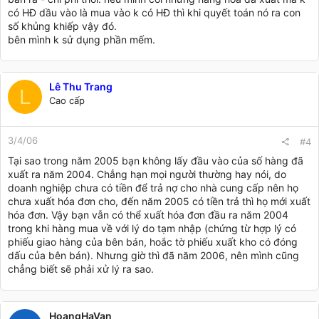
có HĐ dầu vào là mua vào k có HĐ thì khi quyết toán nó ra con
số khủng khiếp vậy đó.
bên mình k sử dụng phần mếm.
Lê Thu Trang
L
Cao cấp
3/4/06
#4
Tại sao trong năm 2005 bạn không lấy đầu vào của số hàng đã
xuất ra năm 2004. Chẳng hạn mọi người thường hay nói, do
doanh nghiệp chưa có tiền để trả nợ cho nhà cung cấp nên họ
chưa xuất hóa đơn cho, đến năm 2005 có tiền trả thì họ mới xuất
hóa đơn. Vậy bạn vẫn có thể xuất hóa đơn đầu ra năm 2004
trong khi hàng mua về với lý do tạm nhập (chứng từ hợp lý có
phiếu giao hàng của bên bán, hoắc tờ phiếu xuất kho có đóng
dấu của bên bán). Nhưng giờ thì đã năm 2006, nên mình cũng
chẳng biết sẽ phải xử lý ra sao.
HoangHaVan