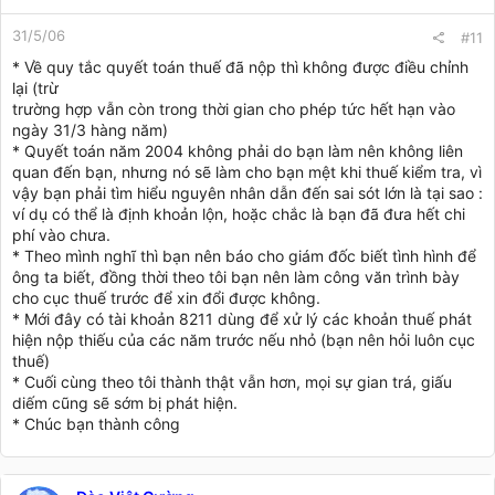
31/5/06
#11
* Về quy tắc quyết toán thuế đã nộp thì không được điều chỉnh
lại (trừ
trường hợp vẫn còn trong thời gian cho phép tức hết hạn vào
ngày 31/3 hàng năm)
* Quyết toán năm 2004 không phải do bạn làm nên không liên
quan đến bạn, nhưng nó sẽ làm cho bạn mệt khi thuế kiểm tra, vì
vậy bạn phải tìm hiểu nguyên nhân dẫn đến sai sót lớn là tại sao :
ví dụ có thể là định khoản lộn, hoặc chắc là bạn đã đưa hết chi
phí vào chưa.
* Theo mình nghĩ thì bạn nên báo cho giám đốc biết tình hình để
ông ta biết, đồng thời theo tôi bạn nên làm công văn trình bày
cho cục thuế trước để xin đổi được không.
* Mới đây có tài khoản 8211 dùng để xử lý các khoản thuế phát
hiện nộp thiếu của các năm trước nếu nhỏ (bạn nên hỏi luôn cục
thuế)
* Cuối cùng theo tôi thành thật vẫn hơn, mọi sự gian trá, giấu
diếm cũng sẽ sớm bị phát hiện.
* Chúc bạn thành công