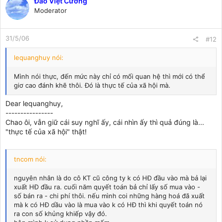
Đào Việt Cường
Moderator
31/5/06
#12
lequanghuy nói:
Mình nói thực, đến mức này chỉ có mối quan hệ thì mới có thể
giơ cao đánh khẽ thôi. Đó là thực tế của xã hội mà.
Dear lequanghuy,
----------------
Chao ôi, vẫn giữ cái suy nghĩ ấy, cái nhìn ấy thì quả đúng là...
"thực tế của xã hội" thật!
tncom nói:
nguyên nhân là do cô KT cũ công ty k có HĐ đầu vào mà bả lại
xuất HĐ đầu ra. cuối năm quyết toán bả chỉ lấy số mua vào -
số bán ra - chi phí thôi. nếu mình coi những hàng hoá đã xuất
mà k có HĐ dầu vào là mua vào k có HĐ thì khi quyết toán nó
ra con số khủng khiếp vậy đó.