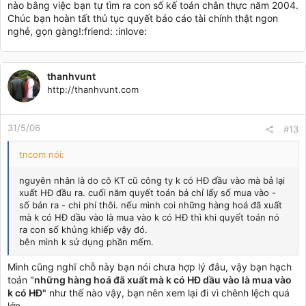
nào bằng việc bạn tự tìm ra con số kế toán chân thực năm 2004.
Chúc bạn hoàn tất thủ tục quyết báo cáo tài chính thật ngon
nghẻ, gọn gàng!:friend: :inlove:
thanhvunt
http://thanhvunt.com
31/5/06
#13
tncom nói:
nguyên nhân là do cô KT cũ công ty k có HĐ đầu vào mà bả lại
xuất HĐ đầu ra. cuối năm quyết toán bả chỉ lấy số mua vào -
số bán ra - chi phí thôi. nếu mình coi những hàng hoá đã xuất
mà k có HĐ dầu vào là mua vào k có HĐ thì khi quyết toán nó
ra con số khủng khiếp vậy đó.
bên mình k sử dụng phần mếm.
Mình cũng nghĩ chỗ này bạn nói chưa hợp lý đâu, vậy bạn hạch
toán "
những hàng hoá đã xuất mà k có HĐ dầu vào là mua vào
k có HĐ"
như thế nào vậy, bạn nên xem lại đi vì chênh lệch quá
lớn.