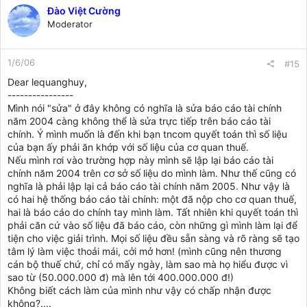
Đào Việt Cường
Moderator
1/6/06
#15
Dear lequanghuy,
----------------
Mình nói "sửa" ở đây không có nghĩa là sửa báo cáo tài chính
năm 2004 càng không thể là sửa trực tiếp trên báo cáo tài
chính. Ý mình muốn là đến khi bạn tncom quyết toán thì số liệu
của bạn ấy phải ăn khớp với số liệu của cơ quan thuế.
Nếu mình rơi vào trường hợp này mình sẽ lập lại báo cáo tài
chính năm 2004 trên cơ sở số liệu do mình làm. Như thế cũng có
nghĩa là phải lập lại cả báo cáo tài chính năm 2005. Như vậy là
có hai hệ thống báo cáo tài chính: một đã nộp cho cơ quan thuế,
hai là báo cáo do chính tay mình làm. Tất nhiên khi quyết toán thì
phải căn cứ vào số liệu đã báo cáo, còn những gì mình làm lại để
tiện cho việc giải trình. Mọi số liệu đều sẵn sàng và rõ ràng sẽ tạo
tâm lý làm việc thoải mái, cởi mở hơn! (mình cũng nên thương
cán bộ thuế chứ, chỉ có mấy ngày, làm sao mà họ hiểu được vì
sao từ (50.000.000 đ) mà lên tới 400.000.000 đ!)
Không biết cách làm của mình như vậy có chấp nhận được
không?....