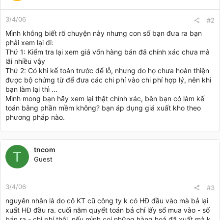
3/4/06
#2
Mình không biết rõ chuyện này nhưng con số bạn đưa ra bạn
phải xem lại đi:
Thứ 1: Kiểm tra lại xem giá vốn hàng bán đã chính xác chưa mà
lãi nhiều vậy
Thứ 2: Có khi kế toán trước để lỗ, nhưng do họ chưa hoàn thiện
được bộ chứng từ để đưa các chi phí vào chi phí hợp lý, nên khi
bạn làm lại thì ...
Mình mong bạn hãy xem lại thật chính xác, bên bạn có làm kế
toán bằng phần mềm không? bạn áp dụng giá xuất kho theo
phương pháp nào.
tncom
T
Guest
3/4/06
#3
nguyên nhân là do cô KT cũ công ty k có HĐ đầu vào mà bả lại
xuất HĐ đầu ra. cuối năm quyết toán bả chỉ lấy số mua vào - số
bán ra - chi phí thôi. nếu mình coi những hàng hoá đã xuất mà k