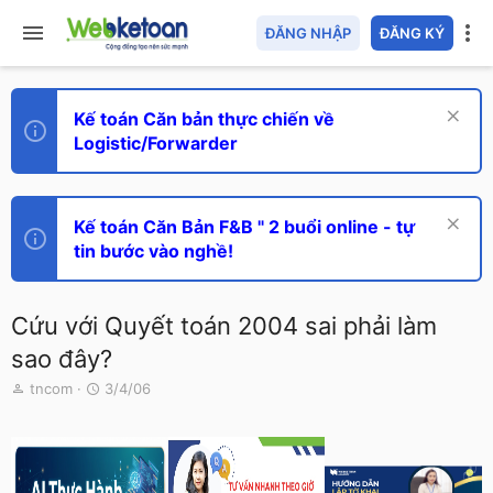
ĐĂNG NHẬP
ĐĂNG KÝ
Kế toán Căn bản thực chiến về
Logistic/Forwarder
Kế toán Căn Bản F&B " 2 buổi online - tự
tin bước vào nghề!
Cứu với Quyết toán 2004 sai phải làm
sao đây?
T
N
tncom
3/4/06
h
g
r
à
e
y
a
g
d
ử