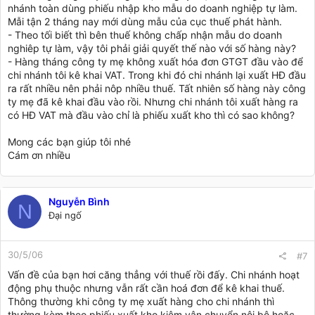
nhánh toàn dùng phiếu nhập kho mẫu do doanh nghiệp tự làm.
Mẫi tận 2 tháng nay mới dùng mẫu của cục thuế phát hành.
- Theo tối biết thì bên thuế không chấp nhận mẫu do doanh
nghiêp tự làm, vậy tôi phải giải quyết thế nào với số hàng này?
- Hàng tháng công ty mẹ không xuất hóa đơn GTGT đầu vào để
chi nhánh tôi kê khai VAT. Trong khi đó chi nhánh lại xuất HĐ đầu
ra rất nhiều nên phải nôp nhiều thuế. Tất nhiên số hàng này công
ty mẹ đã kê khai đầu vào rồi. Nhưng chi nhánh tôi xuất hàng ra
có HĐ VAT mà đầu vào chỉ là phiếu xuất kho thì có sao không?
Mong các bạn giúp tôi nhé
Cám ơn nhiều
Nguyễn Bình
N
Đại ngố
30/5/06
#7
Vấn đề của bạn hơi căng thẳng với thuế rồi đấy. Chi nhánh hoạt
động phụ thuộc nhưng vẫn rất cần hoá đơn để kê khai thuế.
Thông thường khi công ty mẹ xuất hàng cho chi nhánh thì
thường kèm theo phiếu xuất kho kiêm vận chuyển nội bộ hoặc