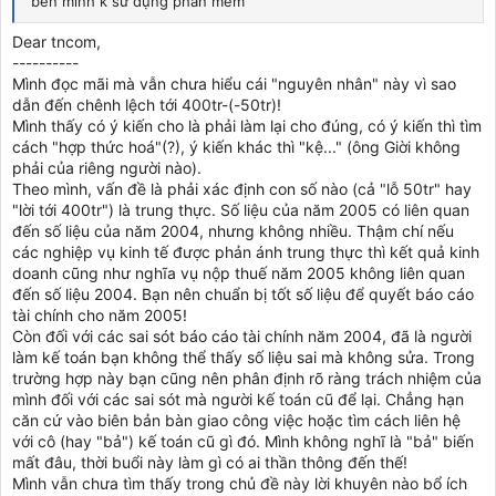
bên mình k sử dụng phần mếm
Dear tncom,
----------
Mình đọc mãi mà vẫn chưa hiểu cái "nguyên nhân" này vì sao
dẫn đến chênh lệch tới 400tr-(-50tr)!
Mình thấy có ý kiến cho là phải làm lại cho đúng, có ý kiến thì tìm
cách "hợp thức hoá"(?), ý kiến khác thì "kệ..." (ông Giời không
phải của riêng người nào).
Theo mình, vấn đề là phải xác định con số nào (cả "lỗ 50tr" hay
"lời tới 400tr") là trung thực. Số liệu của năm 2005 có liên quan
đến số liệu của năm 2004, nhưng không nhiều. Thậm chí nếu
các nghiệp vụ kinh tế được phản ánh trung thực thì kết quả kinh
doanh cũng như nghĩa vụ nộp thuế năm 2005 không liên quan
đến số liệu 2004. Bạn nên chuẩn bị tốt số liệu để quyết báo cáo
tài chính cho năm 2005!
Còn đối với các sai sót báo cáo tài chính năm 2004, đã là người
làm kế toán bạn không thể thấy số liệu sai mà không sửa. Trong
trường hợp này bạn cũng nên phân định rõ ràng trách nhiệm của
mình đối với các sai sót mà người kế toán cũ để lại. Chẳng hạn
căn cứ vào biên bản bàn giao công việc hoặc tìm cách liên hệ
với cô (hay "bả") kế toán cũ gì đó. Mình không nghĩ là "bả" biến
mất đâu, thời buổi này làm gì có ai thần thông đến thế!
Mình vẫn chưa tìm thấy trong chủ đề này lời khuyên nào bổ ích