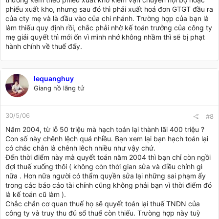
phiếu xuất kho, nhưng sau đó thì phải xuất hoá đơn GTGT đầu ra
của cty mẹ và là đầu vào của chi nhánh. Trường hợp của bạn là
làm thiếu quy định rồi, chắc phải nhờ kế toán trưởng của công ty
mẹ giải quyết thì mới ổn vì mình nhớ không nhầm thì sẽ bị phạt
hành chính về thuế đấy.
lequanghuy
Giang hồ lãng tử
30/5/06
#8
Năm 2004, từ lỗ 50 triệu mà hạch toán lại thành lãi 400 triệu ?
Con số này chênh lệch quá nhiều. Bạn xem lại bạn hạch toán lại
có chắc chắn là chênh lêch nhiều như vậy chứ.
Đến thời điểm này mà quyết toán năm 2004 thì bạn chỉ còn ngồi
đợi thuế xuống thôi ( không còn thời gian sửa và điều chỉnh gì
nữa . Hơn nữa người có thẩm quyền sửa lại những sai phạm ấy
trong các báo cáo tài chính cũng không phải bạn vì thời điểm đó
là kế toán cũ làm ).
Chắc chắn cơ quan thuế họ sẽ quyết toán lại thuế TNDN của
công ty và truy thu đủ số thuế còn thiếu. Trưòng hợp này tuỳ