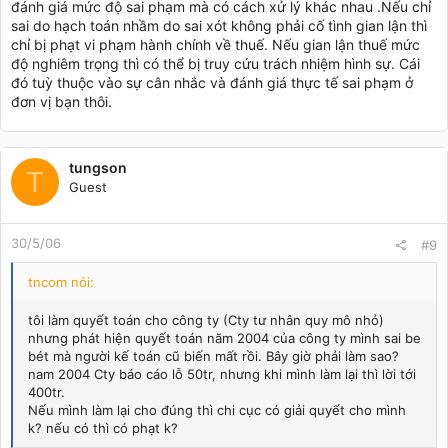
đánh giá mức độ sai phạm mà có cách xử lý khác nhau .Nếu chỉ
sai do hạch toán nhầm do sai xót không phải cố tình gian lận thì
chỉ bị phạt vi phạm hành chính về thuế. Nếu gian lận thuế mức
độ nghiêm trọng thì có thể bị truy cứu trách nhiệm hình sự. Cái
đó tuỳ thuộc vào sự cân nhắc và đánh giá thực tế sai phạm ở
đơn vị bạn thôi.
tungson
T
Guest
30/5/06
#9
tncom nói:
tôi làm quyết toán cho công ty (Cty tư nhân quy mô nhỏ)
nhưng phát hiện quyết toán năm 2004 của công ty mình sai be
bét mà người kế toán cũ biến mất rồi. Bây giờ phải làm sao?
nam 2004 Cty báo cáo lỗ 50tr, nhưng khi mình làm lại thì lời tới
400tr.
Nếu mình làm lại cho đúng thì chi cục có giải quyết cho mình
k? nếu có thì có phạt k?