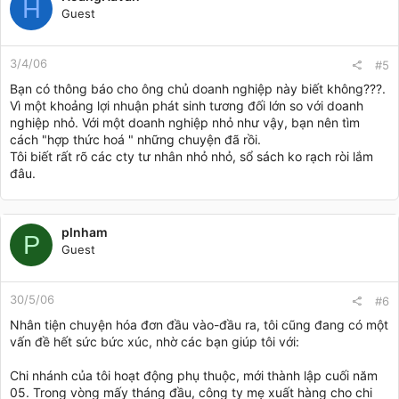
H
Guest
3/4/06
#5
Bạn có thông báo cho ông chủ doanh nghiệp này biết không???.
Vì một khoảng lợi nhuận phát sinh tương đối lớn so với doanh
nghiệp nhỏ. Với một doanh nghiệp nhỏ như vậy, bạn nên tìm
cách "hợp thức hoá " những chuyện đã rồi.
Tôi biết rất rõ các cty tư nhân nhỏ nhỏ, sổ sách ko rạch ròi lắm
đâu.
plnham
P
Guest
30/5/06
#6
Nhân tiện chuyện hóa đơn đầu vào-đầu ra, tôi cũng đang có một
vấn đề hết sức bức xúc, nhờ các bạn giúp tôi với:
Chi nhánh của tôi hoạt động phụ thuộc, mới thành lập cuối năm
05. Trong vòng mấy tháng đầu, công ty mẹ xuất hàng cho chi