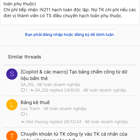
toán phụ thuộc)
Chi phí tiếp nhận :N211 hạch toán độc lập. Nợ TK chi phí nếu các
đơn vị thành viên có TS điều chuyển hạch toán phụ thuộc.
Bạn phải đăng nhập hoặc đăng ký để bình luận.
Similar threads
[Copilot & các macro] Tạo bảng chấm công từ dữ
S
liệu bấm thẻ
SA_DQ
Kế toán doanh nghiệp
SA_DQ
24/6/26
Kế toán doanh nghiệp
1
Bảng kê thuế
L
Lưu Tranh
Kế toán doanh nghiệp
1
Viet Huong
26/12/24
Kế toán doanh nghiệp
Chuyển khoản từ TK công ty vào TK cá nhân của
T