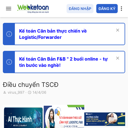
ĐĂNG NHẬP
ĐĂNG KÝ
Kế toán Căn bản thực chiến về
Logistic/Forwarder
Kế toán Căn Bản F&B " 2 buổi online - tự
tin bước vào nghề!
Điều chuyển TSCĐ
T
N
virus_997
14/4/06
h
g
r
à
e
y
a
g
d
ử
s
i