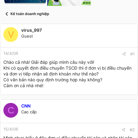
t
a
r
Kế toán doanh nghiệp
t
e
r
virus_997
V
Guest
14/4/06
#1
Chào cả nhà! Giải đáp giúp mình câu này với!
Khi có quyết định điều chuyển TSCĐ thì ở đơn vị bị điều chuyển
và đơn vị tiếp nhận sẽ định khoản như thế nào?
Có văn bản nào quy định trường hợp này không?
Cảm ơn cả nhà nhé!
CNN
C
Cao cấp
15/4/06
#2
Mình chưa hiểu ở đây đơn vị điều chuyển tài sản và nhận tài sản