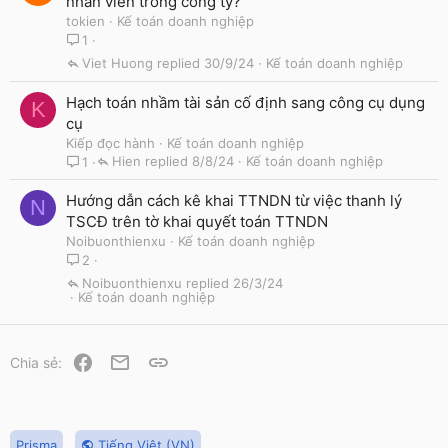
nhân viên trong công ty?
tokien
Kế toán doanh nghiệp
1
Viet Huong
30/9/24
Kế toán doanh nghiệp
Hạch toán nhầm tài sản cố định sang công cụ dụng
K
cụ
Kiếp đọc hành
Kế toán doanh nghiệp
Hien
8/8/24
Kế toán doanh nghiệp
1
Hướng dẫn cách kê khai TTNDN từ việc thanh lý
N
TSCĐ trên tờ khai quyết toán TTNDN
Noibuonthienxu
Kế toán doanh nghiệp
2
Noibuonthienxu
26/3/24
Kế toán doanh nghiệp
Facebook
Email
Link
Chia sẻ:
Prisma
Tiếng Việt (VN)