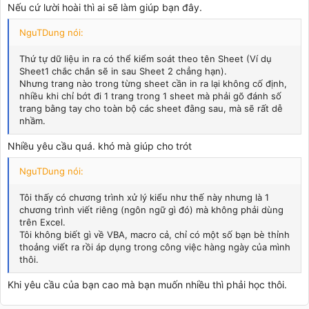
Nếu cứ lười hoài thì ai sẽ làm giúp bạn đây.
NguTDung nói:
Thứ tự dữ liệu in ra có thể kiểm soát theo tên Sheet (Ví dụ
Sheet1 chắc chắn sẽ in sau Sheet 2 chẳng hạn).
Nhưng trang nào trong từng sheet cần in ra lại không cố định,
nhiều khi chỉ bớt đi 1 trang trong 1 sheet mà phải gõ đánh số
trang bằng tay cho toàn bộ các sheet đằng sau, mà sẽ rất dễ
nhầm.
Nhiều yêu cầu quá. khó mà giúp cho trót
NguTDung nói:
Tôi thấy có chương trình xử lý kiểu như thế này nhưng là 1
chương trình viết riêng (ngôn ngữ gì đó) mà không phải dùng
trên Excel.
Tôi không biết gì về VBA, macro cả, chỉ có một số bạn bè thỉnh
thoảng viết ra rồi áp dụng trong công việc hàng ngày của mình
thôi.
Khi yêu cầu của bạn cao mà bạn muốn nhiều thì phải học thôi.