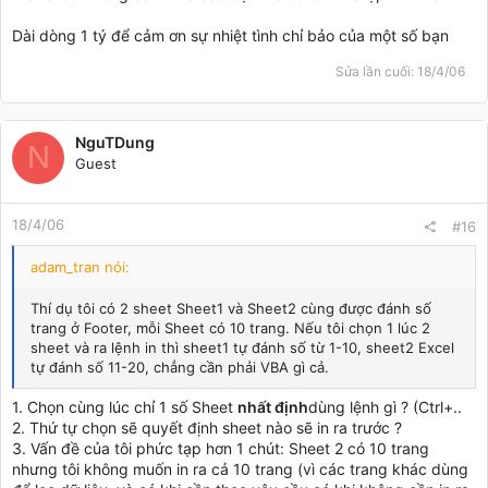
Dài dòng 1 tý để cảm ơn sự nhiệt tình chỉ bảo của một số bạn
Sửa lần cuối:
18/4/06
NguTDung
N
Guest
18/4/06
#16
adam_tran nói:
Thí dụ tôi có 2 sheet Sheet1 và Sheet2 cùng được đánh số
trang ở Footer, mỗi Sheet có 10 trang. Nếu tôi chọn 1 lúc 2
sheet và ra lệnh in thì sheet1 tự đánh số từ 1-10, sheet2 Excel
tự đánh số 11-20, chẳng cần phải VBA gì cả.
1. Chọn cùng lúc chỉ 1 số Sheet
nhất định
dùng lệnh gì ? (Ctrl+..
2. Thứ tự chọn sẽ quyết định sheet nào sẽ in ra trước ?
3. Vấn đề của tôi phức tạp hơn 1 chút: Sheet 2 có 10 trang
nhưng tôi không muốn in ra cả 10 trang (vì các trang khác dùng