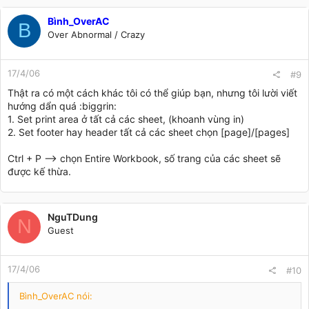
Bình_OverAC
B
Over Abnormal / Crazy
17/4/06
#9
Thật ra có một cách khác tôi có thể giúp bạn, nhưng tôi lười viết
hướng dẩn quá :biggrin:
1. Set print area ở tất cả các sheet, (khoanh vùng in)
2. Set footer hay header tất cả các sheet chọn [page]/[pages]
Ctrl + P --> chọn Entire Workbook, số trang của các sheet sẽ
được kế thừa.
NguTDung
N
Guest
17/4/06
#10
Bình_OverAC nói: