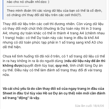
nào cho nó chuẩn nhỉ:dzo: )
---------------
Theo mình đoán thì các vùng dữ liệu của bạn có thể là cố định,
có chăng chỉ thay đổi dữ liệu trên các cell thôi(?).
Thay đổi dữ liệu trên các cell thì đương nhiên. Còn vùng dữ liệu
có thay đổi một chút thôi (thường là Dự toán này thì in 3 trang
A4; nhưng dự toán khác có thể in thành 4 trang A4 (chênh nhau
1 trang) hoặc: có thể Dự toán này các trang in đều là khổ A4
nhưng có dữ toán phức tạp phải in 1 số trang sang khổ A3 cho
dễ thể hiện.
Chưa kể tình huống tôi đã nói ở trên, có 1 số trang dữ liệu có thể
in ra hay không in ra là do người dùng (
nếu dữ liệu này để ẩn thì
không được
)quyết định tùy loại,
quy mô
, tính chất từng Dự án
cụ thể. Điều này có thể làm đánh số trang thay đổi đi vài trang
nữa.
Và cái chủ yếu là do cần thay đổi số của ngay trang in đầu của
Sheet in đầu !(vì tùy vào Hồ sơ Dự án cụ thể) nên mới cần đánh
số trang "động" là vậy.
Sửa lần cuối:
18/4/06