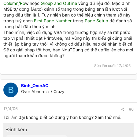
Column/Ro
w hoặc
Group and Outline
vùng dữ liệu đó. Mặc định
MSE tự động (Auto) đánh số trang trong bảng tính lần lượt với
trang đầu tiên là 1. Tuy nhiên bạn có thể hiệu chỉnh tham số này
trong tuỳ chọn
First Page Number
trong
Page Setup
để đánh số
trang bắt đầu theo ý mình.
Theo mình, việc sử dụng VBA trong trường hợp này sẽ rất phức
tạp vì phải thiết đặt PrintArea, mà vùng này thì kiểu gì cũng phải
thiết lập bằng tay thôi, vì không có dấu hiệu nào để nhận biết cả!
Để có giải pháp tốt hơn, bạn NguTDung có thể upfile lên cho mọi
người tham khảo được không?
Sửa lần cuối:
17/4/06
Bình_OverAC
B
Over Abnormal / Crazy
17/4/06
#6
Tôi làm đại không biết có đúng ý bạn không? Xem thử nhé.
Đính kèm