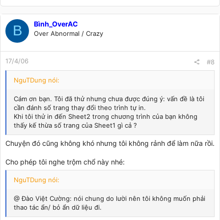
Bình_OverAC
B
Over Abnormal / Crazy
17/4/06
#8
NguTDung nói:
Cám ơn bạn. Tôi đã thử nhưng chưa được đúng ý: vấn đề là tôi
cần đánh số trang thay đổi theo trình tự in.
Khi tôi thử in đến Sheet2 trong chương trình của bạn không
thấy kế thừa số trang của Sheet1 gì cả ?
Chuyện đó cũng không khó nhưng tôi không rảnh để làm nữa rồi.
Cho phép tôi nghe trộm chổ này nhé:
NguTDung nói:
@ Đào Việt Cường: nói chung do lười nên tôi không muốn phải
thao tác ẩn/ bỏ ẩn dữ liệu đi.