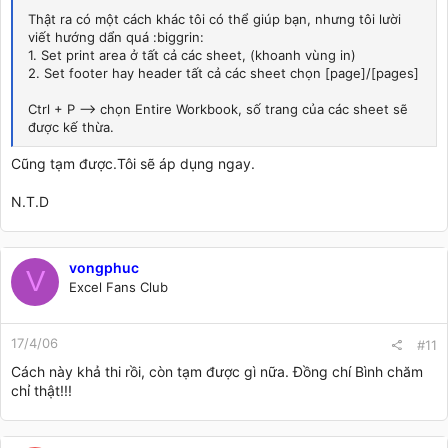
Thật ra có một cách khác tôi có thể giúp bạn, nhưng tôi lười
viết hướng dẩn quá :biggrin:
1. Set print area ở tất cả các sheet, (khoanh vùng in)
2. Set footer hay header tất cả các sheet chọn [page]/[pages]
Ctrl + P --> chọn Entire Workbook, số trang của các sheet sẽ
được kế thừa.
Cũng tạm được.Tôi sẽ áp dụng ngay.
N.T.D
vongphuc
V
Excel Fans Club
17/4/06
#11
Cách này khả thi rồi, còn tạm được gì nữa. Đồng chí Bình chăm
chỉ thật!!!