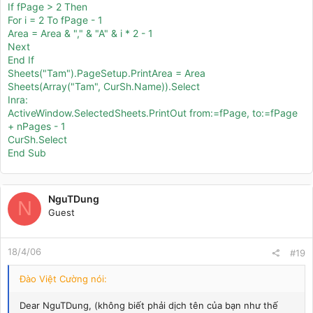
If fPage > 2 Then
For i = 2 To fPage - 1
Area = Area & "," & "A" & i * 2 - 1
Next
End If
Sheets("Tam").PageSetup.PrintArea = Area
Sheets(Array("Tam", CurSh.Name)).Select
Inra:
ActiveWindow.SelectedSheets.PrintOut from:=fPage, to:=fPage
+ nPages - 1
CurSh.Select
End Sub
NguTDung
N
Guest
18/4/06
#19
Đào Việt Cường nói:
Dear NguTDung, (không biết phải dịch tên của bạn như thế