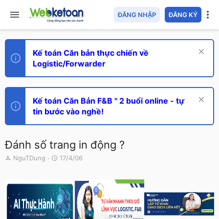
ĐĂNG NHẬP
ĐĂNG KÝ
Kế toán Căn bản thực chiến về
Logistic/Forwarder
Kế toán Căn Bản F&B " 2 buổi online - tự
tin bước vào nghề!
Đánh số trang in động ?
T
N
NguTDung
17/4/06
h
g
r
à
e
y
a
g
d
ử
s
i