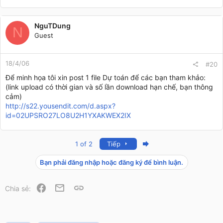
NguTDung
N
Guest
18/4/06
#20
Để minh họa tôi xin post 1 file Dự toán để các bạn tham khảo:
(link upload có thời gian và số lần download hạn chế, bạn thông
cảm)
http://s22.yousendit.com/d.aspx?
id=02UPSRO27LO8U2H1YXAKWEX2IX
Last
1 of 2
Tiếp
Bạn phải đăng nhập hoặc đăng ký để bình luận.
Facebook
Email
Link
Chia sẻ: