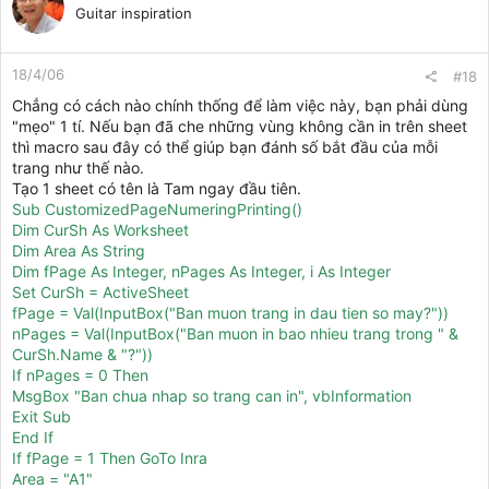
Guitar inspiration
18/4/06
#18
Chẳng có cách nào chính thống để làm việc này, bạn phải dùng
"mẹo" 1 tí. Nếu bạn đã che những vùng không cần in trên sheet
thì macro sau đây có thể giúp bạn đánh số bắt đầu của mỗi
trang như thế nào.
Tạo 1 sheet có tên là Tam ngay đầu tiên.
Sub CustomizedPageNumeringPrinting()
Dim CurSh As Worksheet
Dim Area As String
Dim fPage As Integer, nPages As Integer, i As Integer
Set CurSh = ActiveSheet
fPage = Val(InputBox("Ban muon trang in dau tien so may?"))
nPages = Val(InputBox("Ban muon in bao nhieu trang trong " &
CurSh.Name & "?"))
If nPages = 0 Then
MsgBox "Ban chua nhap so trang can in", vbInformation
Exit Sub
End If
If fPage = 1 Then GoTo Inra
Area = "A1"