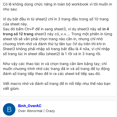
Có lẽ không dùng chức năng in toàn bộ workbook vì tôi muốn in
như sau:
Ví dụ bắt đầu in từ sheet2 chỉ in 3 trang đầu trong số 10 trang
của sheet này.
Sau đó bấm Ctr+P để in sang sheet3, ví dụ sheet3 này sẽ
in 4
trong số 12 trang
sheet3 này có,.v.v.... Trong một phiên in từng
sheet tôi sẽ vẫn phải chọn trang nào cần in, nhưng chỉ nhờ
chương trình nhớ và đánh thứ tự liên tục (Ví dụ trên thì khi in
Sheet3 không phải nhập sô trang bắt đầu là 4 nữa, vì chỉ nhập
số trang lúc in sheet đầu (sheet2) là 1 rồi và in 3 trang rồi.
Như vậy các thao tác in và chọn trang cần làm bằng tay; chỉ
muốn chương trình nhớ các trang đã in và số trang để tự động
đánh số trang tiếp theo để in ra các sheet kế tiếp sau đó.
Viết macro nhớ và đánh số trang để in nối tiếp như thế nào bạn
viết giùm.
Bình_OverAC
B
Over Abnormal / Crazy