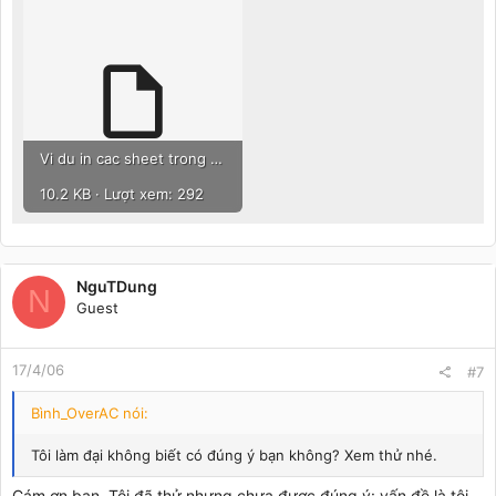
Vi du in cac sheet trong file.zip
10.2 KB · Lượt xem: 292
NguTDung
N
Guest
17/4/06
#7
Bình_OverAC nói:
Tôi làm đại không biết có đúng ý bạn không? Xem thử nhé.
Cám ơn bạn. Tôi đã thử nhưng chưa được đúng ý: vấn đề là tôi