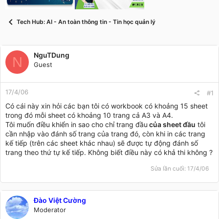
t
a
r
Tech Hub: AI - An toàn thông tin - Tin học quản lý
t
e
r
NguTDung
N
Guest
17/4/06
#1
Có cái này xin hỏi các bạn tôi có workbook có khoảng 15 sheet
trong đó mỗi sheet có khoảng 10 trang cả A3 và A4.
Tôi muốn điều khiển in sao cho chỉ trang đầu
của sheet đầu
tôi
cần nhập vào đánh số trang của trang đó, còn khi in các trang
kế tiếp (trên các sheet khác nhau) sẽ được tự động đánh số
trang theo thứ tự kế tiếp. Không biết điều này có khả thi không ?
Sửa lần cuối:
17/4/06
Đào Việt Cường
Moderator