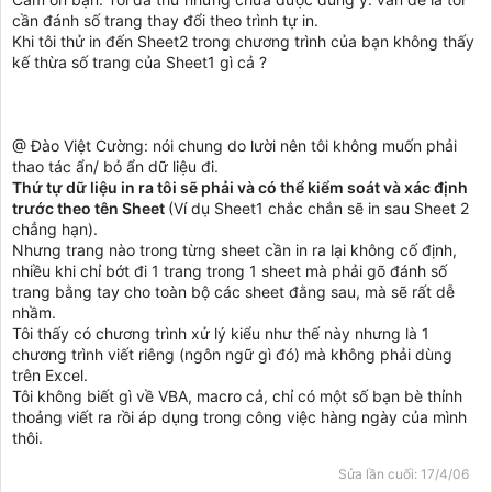
cần đánh số trang thay đổi theo trình tự in.
Khi tôi thử in đến Sheet2 trong chương trình của bạn không thấy
kế thừa số trang của Sheet1 gì cả ?
@ Đào Việt Cường: nói chung do lười nên tôi không muốn phải
thao tác ẩn/ bỏ ẩn dữ liệu đi.
Thứ tự dữ liệu in ra tôi sẽ phải và có thể kiểm soát và xác định
trước theo tên Sheet
(Ví dụ Sheet1 chắc chắn sẽ in sau Sheet 2
chẳng hạn).
Nhưng trang nào trong từng sheet cần in ra lại không cố định,
nhiều khi chỉ bớt đi 1 trang trong 1 sheet mà phải gõ đánh số
trang bằng tay cho toàn bộ các sheet đằng sau, mà sẽ rất dễ
nhầm.
Tôi thấy có chương trình xử lý kiểu như thế này nhưng là 1
chương trình viết riêng (ngôn ngữ gì đó) mà không phải dùng
trên Excel.
Tôi không biết gì về VBA, macro cả, chỉ có một số bạn bè thỉnh
thoảng viết ra rồi áp dụng trong công việc hàng ngày của mình
thôi.
Sửa lần cuối:
17/4/06