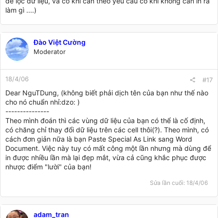
để lọc dữ liệu, và có khi cần theo yêu cầu có khi không cần in ra
làm gì ....)
Đào Việt Cường
Moderator
18/4/06
#17
Dear NguTDung, (không biết phải dịch tên của bạn như thế nào
cho nó chuẩn nhỉ:dzo: )
---------------
Theo mình đoán thì các vùng dữ liệu của bạn có thể là cố định,
có chăng chỉ thay đổi dữ liệu trên các cell thôi(?). Theo mình, có
cách đơn giản nữa là bạn Paste Special As Link sang Word
Document. Việc này tuy có mất công một lần nhưng mà dùng để
in được nhiều lần mà lại đẹp mắt, vừa cả cũng khắc phục được
nhược điểm "lười" của bạn!
Sửa lần cuối:
18/4/06
adam_tran