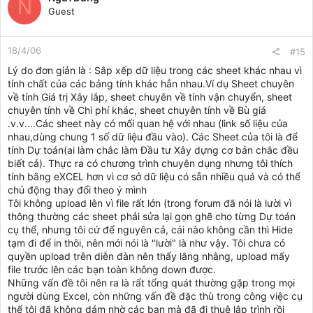
N
Guest
18/4/06
#15
Lý do đơn giản là : Sắp xếp dữ liệu trong các sheet khác nhau vì
tính chất của các bảng tính khác hẳn nhau.Ví dụ Sheet chuyên
về tính Giá trị Xây lắp, sheet chuyên về tính vận chuyển, sheet
chuyên tính về Chi phí khác, sheet chuyên tính về Bù giá
.v.v....Các sheet này có mối quan hệ với nhau (link số liệu của
nhau,dùng chung 1 số dữ liệu đầu vào). Các Sheet của tôi là để
tính Dự toán(ai làm chắc làm Đầu tư Xây dựng cơ bản chắc đều
biết cả). Thực ra có chương trình chuyên dụng nhưng tôi thích
tính bằng eXCEL hơn vì cơ sở dữ liệu có sẵn nhiều quá và có thể
chủ động thay đổi theo ý mình
Tôi không upload lên vì file rất lớn (trong forum đã nói là lười vì
thông thường các sheet phải sửa lại gọn ghẽ cho từng Dự toán
cụ thể, nhưng tôi cứ để nguyên cả, cái nào không cần thì Hide
tạm đi để in thôi, nên mới nói là "lười" là như vậy. Tôi chưa có
quyền upload trên diễn đàn nên thấy lằng nhằng, upload mấy
file trước lên các bạn toàn không down được.
Những vấn đề tôi nên ra là rất tổng quát thường gặp trong mọi
người dùng Excel, còn những vấn đề đặc thù trong công việc cụ
thể tôi đã không dám nhờ các bạn mà đã đi thuê lập trình rồi