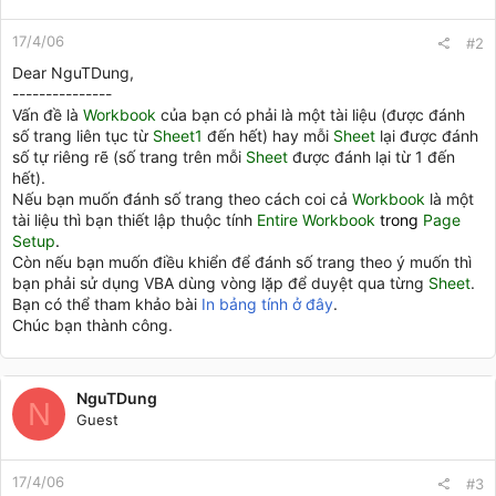
17/4/06
#2
Dear NguTDung,
---------------
Vấn đề là
Workbook
của bạn có phải là một tài liệu (được đánh
số trang liên tục từ
Sheet1
đến hết) hay mỗi
Sheet
lại được đánh
số tự riêng rẽ (số trang trên mỗi
Sheet
được đánh lại từ 1 đến
hết).
Nếu bạn muốn đánh số trang theo cách coi cả
Workbook
là một
tài liệu thì bạn thiết lập thuộc tính
Entire Workbook
trong
Page
Setup
.
Còn nếu bạn muốn điều khiển để đánh số trang theo ý muốn thì
bạn phải sử dụng VBA dùng vòng lặp để duyệt qua từng
Sheet
.
Bạn có thể tham khảo bài
In bảng tính ở đây
.
Chúc bạn thành công.
NguTDung
N
Guest
17/4/06
#3