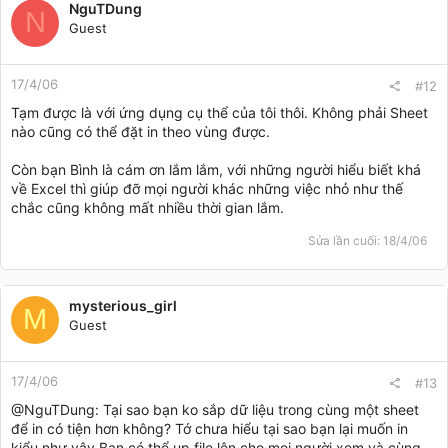
NguTDung
N
Guest
17/4/06
#12
Tạm được là với ứng dụng cụ thể của tôi thôi. Không phải Sheet
nào cũng có thể đặt in theo vùng được.
Còn bạn Bình là cám ơn lắm lắm, với những người hiểu biết khá
về Excel thì giúp đỡ mọi người khác những việc nhỏ như thế
chắc cũng không mất nhiều thời gian lắm.
Sửa lần cuối:
18/4/06
mysterious_girl
M
Guest
17/4/06
#13
@NguTDung: Tại sao bạn ko sắp dữ liệu trong cùng một sheet
để in có tiện hơn không? Tớ chưa hiểu tại sao bạn lại muốn in
kiểu như vậy.Bạn có thể up file lên cho mọi người xem và cùng