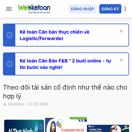
ĐĂNG NHẬP
ĐĂNG KÝ
Kế toán Căn bản thực chiến về
Logistic/Forwarder
Kế toán Căn Bản F&B " 2 buổi online - tự
tin bước vào nghề!
Theo dõi tài sản cố định như thế nào cho
hợp lý
T
N
MinhDen
22/4/06
h
g
r
à
e
y
a
g
d
ử