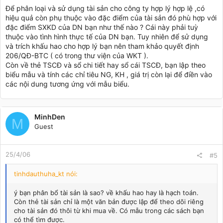
Để phân loại và sử dụng tài sản cho công ty hợp lý hợp lệ ,có
hiệu quả còn phụ thuộc vào đặc điểm của tài sản đó phù hợp với
đặc điểm SXKD của DN bạn như thế nào ? Cái này phải tuỳ
thuộc vào tình hình thực tế của DN bạn. Tuy nhiên để sử dụng
và trích khấu hao cho hợp lý bạn nên tham khảo quyết định
206/QĐ-BTC ( có trong thư viện của WKT ).
Còn về thẻ TSCĐ và sổ chi tiết hay sổ cái TSCĐ, bạn lập theo
biểu mẫu và tính các chỉ tiêu NG, KH , giá trị còn lại để điền vào
các nội dung tương ứng với mẫu biểu.
MinhDen
M
Guest
25/4/06
#5
tinhdauthuha_kt nói:
ý bạn phân bổ tài sản là sao? về khấu hao hay là hạch toán.
Còn thẻ tài sản chỉ là một văn bản được lập để theo dõi riêng
cho tài sản đó thôi từ khi mua về. Có mẫu trong các sách bạn
có thể tìm được.