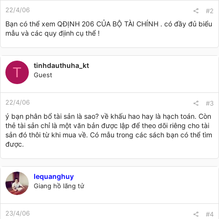
22/4/06
#2
Bạn có thể xem QĐỊNH 206 CỦA BỘ TÀI CHÍNH . có đầy đủ biểu
mẫu và các quy địinh cụ thể !
tinhdauthuha_kt
T
Guest
22/4/06
#3
ý bạn phân bổ tài sản là sao? về khấu hao hay là hạch toán. Còn
thẻ tài sản chỉ là một văn bản được lập để theo dõi riêng cho tài
sản đó thôi từ khi mua về. Có mẫu trong các sách bạn có thể tìm
được.
lequanghuy
Giang hồ lãng tử
23/4/06
#4