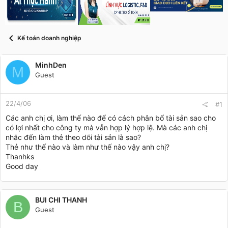
s
i
t
a
r
Kế toán doanh nghiệp
t
e
r
MinhDen
M
Guest
22/4/06
#1
Các anh chị ơi, làm thế nào để có cách phân bổ tài sản sao cho
có lợi nhất cho công ty mà vẫn hợp lý hợp lệ. Mà các anh chị
nhắc đến làm thẻ theo dõi tài sản là sao?
Thẻ như thế nào và làm như thế nào vậy anh chị?
Thanhks
Good day
BUI CHI THANH
B
Guest