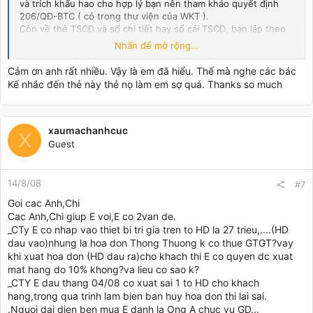
và trích khấu hao cho hợp lý bạn nên tham khảo quyết định
206/QĐ-BTC ( có trong thư viện của WKT ).
Còn về thẻ TSCĐ và sổ chi tiết hay sổ cái TSCĐ, bạn lập theo
biểu mẫu và tính các chỉ tiêu NG, KH , giá trị còn lại để điền
Nhấn để mở rộng...
vào các nội dung tương ứng với mẫu biểu.
Cảm ơn anh rất nhiều. Vậy là em đã hiểu. Thế mà nghe các bác
Kế nhắc đến thẻ này thẻ nọ làm em sợ quá. Thanks so much
xaumachanhcuc
X
Guest
14/8/08
#7
Goi cac Anh,Chi
Cac Anh,Chi giup E voi,E co 2van de.
_CTy E co nhap vao thiet bi tri gia tren to HD la 27 trieu,....(HD
dau vao)nhung la hoa don Thong Thuong k co thue GTGT?vay
khi xuat hoa don (HD dau ra)cho khach thi E co quyen dc xuat
mat hang do 10% khong?va lieu co sao k?
_CTY E dau thang 04/08 co xuat sai 1 to HD cho khach
hang,trong qua trinh lam bien ban huy hoa don thi lai sai.
.Nguoi dai dien ben mua E danh la Ong A chuc vu GD...