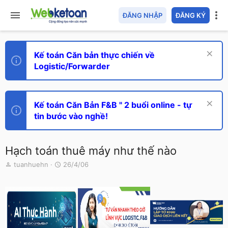
ĐĂNG NHẬP
ĐĂNG KÝ
Kế toán Căn bản thực chiến về
Logistic/Forwarder
Kế toán Căn Bản F&B " 2 buổi online - tự
tin bước vào nghề!
Hạch toán thuê máy như thế nào
T
N
tuanhuehn
26/4/06
h
g
r
à
e
y
a
g
d
ử
s
i