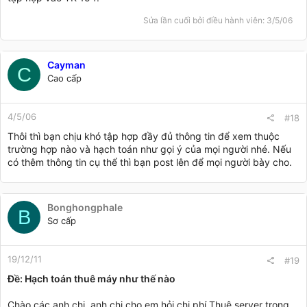
Sửa lần cuối bởi điều hành viên:
3/5/06
Cayman
C
Cao cấp
4/5/06
#18
Thôi thì bạn chịu khó tập hợp đầy đủ thông tin để xem thuộc
trường hợp nào và hạch toán như gọi ý của mọi người nhé. Nếu
có thêm thông tin cụ thể thì bạn post lên để mọi người bày cho.
Bonghongphale
B
Sơ cấp
19/12/11
#19
Ðề: Hạch toán thuê máy như thế nào
Chào các anh chị, anh chị cho em hỏi chi phí Thuê server trong