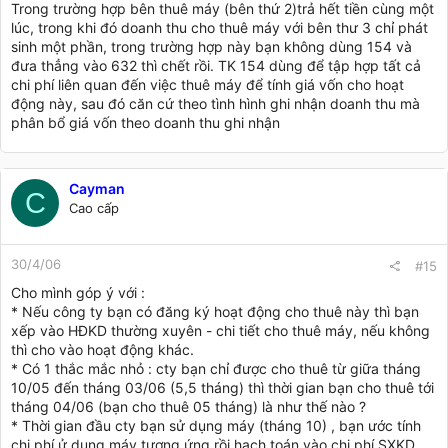
Trong trường hợp bên thuê máy (bên thứ 2)trả hết tiền cùng một
lúc, trong khi đó doanh thu cho thuê máy với bên thư 3 chỉ phát
sinh một phần, trong trường hợp này bạn không dùng 154 và
đưa thẳng vào 632 thì chết rồi. TK 154 dùng để tập hợp tất cả
chi phí liên quan đến việc thuê máy để tính giá vốn cho hoạt
động này, sau đó căn cứ theo tình hình ghi nhận doanh thu mà
phân bổ giá vốn theo doanh thu ghi nhận
Cayman
C
Cao cấp
30/4/06
#15
Cho mình góp ý với :
* Nếu công ty bạn có đăng ký hoạt động cho thuê này thì bạn
xếp vào HĐKD thường xuyên - chi tiết cho thuê máy, nếu không
thì cho vào hoạt động khác.
* Có 1 thắc mắc nhỏ : cty bạn chỉ được cho thuê từ giữa tháng
10/05 đến tháng 03/06 (5,5 tháng) thì thời gian bạn cho thuê tới
tháng 04/06 (bạn cho thuê 05 tháng) là như thế nào ?
* Thời gian đầu cty bạn sử dụng máy (tháng 10) , bạn ước tính
chi phí ử dụng máy tương ứng rồi hạch toán vào chi phí SXKD