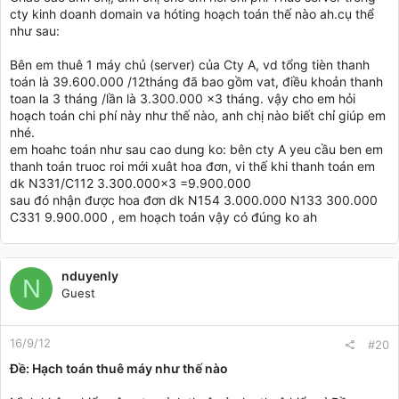
cty kinh doanh domain va hóting hoạch toán thế nào ah.cụ thể
như sau:
Bên em thuê 1 máy chủ (server) của Cty A, vd tổng tièn thanh
toán là 39.600.000 /12tháng đã bao gồm vat, điều khoản thanh
toan la 3 tháng /lần là 3.300.000 x3 tháng. vậy cho em hỏi
hoạch toán chi phí này như thế nào, anh chị nào biết chỉ giúp em
nhé.
em hoahc toán như sau cao dung ko: bên cty A yeu cầu ben em
thanh toán truoc roi mới xuât hoa đơn, vi thế khi thanh toán em
dk N331/C112 3.300.000x3 =9.900.000
sau đó nhận được hoa đơn dk N154 3.000.000 N133 300.000
C331 9.900.000 , em hoạch toán vậy có đúng ko ah
nduyenly
N
Guest
16/9/12
#20
Ðề: Hạch toán thuê máy như thế nào