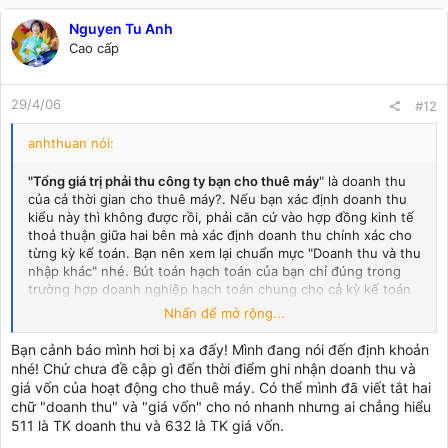
Nguyen Tu Anh
Cao cấp
29/4/06
#12
anhthuan nói:
"Tổng giá trị phải thu công ty bạn cho thuê máy
" là doanh thu
của cả thời gian cho thuê máy?. Nếu bạn xác định doanh thu
kiểu này thì không được rồi, phải căn cứ vào hợp đồng kinh tế
thoả thuận giữa hai bên mà xác định doanh thu chính xác cho
từng kỳ kế toán. Bạn nên xem lại chuẩn mực "Doanh thu và thu
nhập khác" nhé. Bút toán hạch toán của bạn chỉ đúng trong
trường hợp doanh nghiệp hạch toán chung cho cả kỳ kế toán
là toàn bộ thời gian thuê máy và cho thuê máy
Nhấn để mở rộng...
Bạn cảnh báo mình hơi bị xa đấy! Mình đang nói đến định khoản
Giá vốn phải được xác định theo tỷ lệ doanh thu hoàn thành.
nhé! Chứ chưa đề cập gì đến thời điểm ghi nhận doanh thu và
Tóm gọn toàn bộ giá vốn theo kiểu này là không ổn rồi. Nếu
giá vốn của hoạt động cho thuê máy. Có thể mình đã viết tắt hai
trong tháng doanh thu là 100% tổng trị giá HĐ thì giá vốn là
chữ "doanh thu" và "giá vốn" cho nó nhanh nhưng ai chẳng hiểu
"Tổng giá trị phải trả công ty bạn đã thuê máy của họ"
. Vấn đề là
511 là TK doanh thu và 632 là TK giá vốn.
thoả thuận trên HĐ thuê máy ra sao, doanh thu phát sinh thế