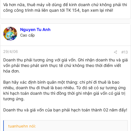
nào thì mới xác định chuẩn xác được giá vốn của nghiệp vụ
Và hơn nữa, thuê máy về dùng để kinh doanh chứ không phải thi
được. Trên thực tế bút toán đưa giá vốn vào 632 sẽ không ảnh
công công trình mà liên quan tới TK 154, bạn xem lại nhé!
hưởng gì đến kết quả kinh doanh, nhưng no sẽ không đảm
bảo được tính thời gian của nghiệp vụ kế toán, nó chỉ đúng
nếu toàn bộ doanh thu nằm trong 1 kỳ kế toán, còn nếu doanh
thu kéo dài sang 2-3 kỳ thì có vấn đề to rồi. Trước tiên bạn
Nguyen Tu Anh
phải tập hợp chi phí thuê máy vào 154, sau đó căn cứ vào
Cao cấp
doanh thu phát sinh để đưa sang 632 theo tỷ lệ doanh thu
thực hiện.
29/4/06
#13
Doanh thu phải tương ứng với giá vốn. Ghi nhận doanh thu và giá
vốn phải theo phát sinh thực tế chứ không theo thời điểm viết
hóa đơn.
Bạn hãy xác định bình quân một tháng: chi phí đi thuê là bao
nhiêu, doanh thu đi thuê là bao nhiêu. Từ đó sẽ có sự tương ứng
khi hạch toán doanh thu thì đồng thời ghi nhận giá vốn có giá trị
tương ứng.
Doanh thu và giá vốn của bạn phải hạch toán thành 02 năm đấy!
tuanhuehn nói: