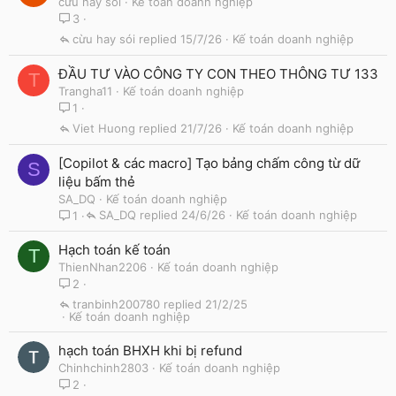
cừu hay sói
Kế toán doanh nghiệp
3
cừu hay sói
15/7/26
Kế toán doanh nghiệp
ĐẦU TƯ VÀO CÔNG TY CON THEO THÔNG TƯ 133
T
Trangha11
Kế toán doanh nghiệp
1
Viet Huong
21/7/26
Kế toán doanh nghiệp
[Copilot & các macro] Tạo bảng chấm công từ dữ
S
liệu bấm thẻ
SA_DQ
Kế toán doanh nghiệp
SA_DQ
24/6/26
Kế toán doanh nghiệp
1
Hạch toán kế toán
T
ThienNhan2206
Kế toán doanh nghiệp
2
tranbinh200780
21/2/25
Kế toán doanh nghiệp
hạch toán BHXH khi bị refund
Chinhchinh2803
Kế toán doanh nghiệp
2