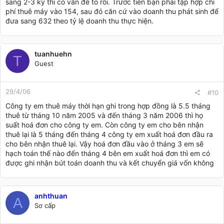
sang 2-3 kỳ thì có vấn đề to rồi. Trước tiên bạn phải tập hợp chi
phí thuê máy vào 154, sau đó căn cứ vào doanh thu phát sinh để
đưa sang 632 theo tỷ lệ doanh thu thực hiện.
tuanhuehn
T
Guest
29/4/06
#10
Công ty em thuê máy thời hạn ghi trong hợp đồng là 5.5 tháng
thuê từ tháng 10 năm 2005 và đến tháng 3 năm 2006 thì họ
suất hoá đơn cho công ty em. Còn công ty em cho bên nhận
thuê lại là 5 tháng đến tháng 4 công ty em xuất hoá đơn đầu ra
cho bên nhận thuê lại. Vậy hoá đơn đầu vào ở tháng 3 em sẽ
hạch toán thế nào đến tháng 4 bên em xuất hoá đơn thì em có
được ghi nhận bút toán doanh thu và kết chuyển giá vốn không
anhthuan
A
Sơ cấp