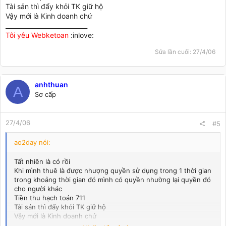
Tài sản thì đẩy khỏi TK giữ hộ
Vậy mới là Kinh doanh chứ
___________________________
Tôi yêu Webketoan
:inlove:
Sửa lần cuối:
27/4/06
anhthuan
A
Sơ cấp
27/4/06
#5
ao2day nói:
Tất nhiên là có rồi
Khi mình thuê là được nhượng quyền sử dụng trong 1 thời gian
trong khoảng thời gian đó mình có quyền nhường lại quyền đó
cho người khác
Tiền thu hạch toán 711
Tài sản thì đẩy khỏi TK giữ hộ
Vậy mới là Kinh doanh chứ
___________________________