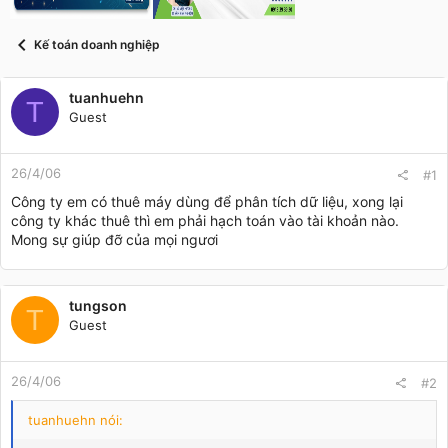
t
a
r
Kế toán doanh nghiệp
t
e
r
tuanhuehn
T
Guest
26/4/06
#1
Công ty em có thuê máy dùng để phân tích dữ liệu, xong lại
công ty khác thuê thì em phải hạch toán vào tài khoản nào.
Mong sự giúp đỡ của mọi ngươi
tungson
T
Guest
26/4/06
#2
tuanhuehn nói: