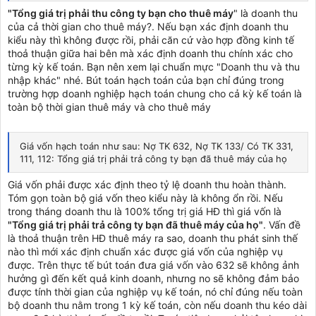
"Tổng giá trị phải thu công ty bạn cho thuê máy
" là doanh thu
của cả thời gian cho thuê máy?. Nếu bạn xác định doanh thu
kiểu này thì không được rồi, phải căn cứ vào hợp đồng kinh tế
thoả thuận giữa hai bên mà xác định doanh thu chính xác cho
từng kỳ kế toán. Bạn nên xem lại chuẩn mực "Doanh thu và thu
nhập khác" nhé. Bút toán hạch toán của bạn chỉ đúng trong
trường hợp doanh nghiệp hạch toán chung cho cả kỳ kế toán là
toàn bộ thời gian thuê máy và cho thuê máy
Giá vốn hạch toán như sau: Nợ TK 632, Nợ TK 133/ Có TK 331,
111, 112: Tổng giá trị phải trả công ty bạn đã thuê máy của họ
Giá vốn phải được xác định theo tỷ lệ doanh thu hoàn thành.
Tóm gọn toàn bộ giá vốn theo kiểu này là không ổn rồi. Nếu
trong tháng doanh thu là 100% tổng trị giá HĐ thì giá vốn là
"Tổng giá trị phải trả công ty bạn đã thuê máy của họ"
. Vấn đề
là thoả thuận trên HĐ thuê máy ra sao, doanh thu phát sinh thế
nào thì mới xác định chuẩn xác được giá vốn của nghiệp vụ
được. Trên thực tế bút toán đưa giá vốn vào 632 sẽ không ảnh
hưởng gì đến kết quả kinh doanh, nhưng no sẽ không đảm bảo
được tính thời gian của nghiệp vụ kế toán, nó chỉ đúng nếu toàn
bộ doanh thu nằm trong 1 kỳ kế toán, còn nếu doanh thu kéo dài