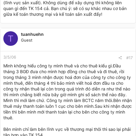
(lĩnh vực sản xuất). Không dùng để xây dựng thì không liên
quan gì đến TK 154 cả. Bạn chú ý: sẽ có sự khác nhau cơ bản
giữa kế toán thương mại và kế toán sản xuất đấy!
tuanhuehn
T
Guest
3/5/06
#17
Mình không hiểu công ty mình thuê và cho thuê kiểu gì.Đầu
tháng 3 BGĐ đưa cho mình hợp đồng cho thuê và đi thuê, rồi
trong tháng 3 mình nhận được hoá đơn của công ty cho công ty
mình thuê, đến tháng 4 thì bảo mình viết hoá đơn đầu ra cho
công ty nhận thuê lại còn trong quá trình đó diễn ra như thế nào
thì mình chẳng biết nữa bây giờ mình ghi sổ sách thế nào đây.
Mình thì mới làm chứ. Công ty mình làm BCTC năm thôi.Bên nhận
thuê máy thanh toán luôn 1 cục cho bên mình.Sau khi nhận được
tiền thì bên mình mới thanh toán lại cho bên cho công ty mình
thuê.
Bên mình chỉ làm bên lĩnh vực về thương mại thôi thì sao lại phải
tập hợp vào TK 154.