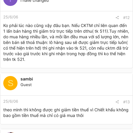
I have changed
25/6/06
#12
Ko phải lúc nào cũng vậy đâu bạn. Nếu CKTM chỉ liên quan đến
1 lấn bán hàng thì giảm trừ trực tiếp trên dthu( tk 511).Tuy nhiên,
do mua hàng nhiều lần, và mỗi lần đều mua với số lượng lớn, nên
bên bán sẽ thoả thuận: lô hàng sau sẽ được giảm trực tiếp luôn(
có thể hiện trên hđ) thì ghi nhận vào tk 521, còn nếu cktm đã trừ
trước vào giá trước khi ghi nhận trong hợp đồng thì ko thể hiện
trên tk 521.
sambi
S
Guest
25/6/06
#13
theo mình thì không được ghi giảm tiền thuế vì Chiết khấu không
bao gồm tiền thuế mà chỉ có giá mua thôi