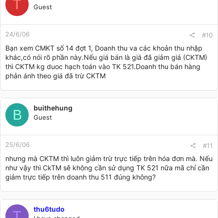
T
Guest
24/6/06
#10
Bạn xem CMKT số 14 đợt 1, Doanh thu va các khoản thu nhập
khác,có nói rõ phần này.Nếu giá bán là giá đã giảm giá (CKTM)
thì CKTM kg duoc hạch toán vào TK 521.Doanh thu bán hàng
phản ánh theo giá đã trừ CKTM
buithehung
B
Guest
25/6/06
#11
nhưng mà CKTM thì luôn giảm trừ trực tiếp trên hóa đơn mà. Nếu
như vậy thì CkTM sẽ không cần sử dụng TK 521 nữa mã chỉ cần
giảm trực tiếp trên doanh thu 511 đúng không?
thu6tudo
T