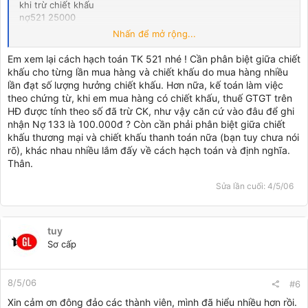
khi trừ chiết khấu
nợ521 25000
nợ3331 2500
Nhấn để mở rộng...
có 131 27 500
còn giá vốn thì tuỳ giá xuất kho
Em xem lại cách hạch toán TK 521 nhé ! Cần phân biệt giữa chiết
Bên mua
khấu cho từng lần mua hàng và chiết khấu do mua hàng nhiều
khi mua hàng ghi
lần đạt số lượng hưởng chiết khấu. Hơn nữa, kế toán làm việc
nợ1561 1000 000
theo chứng từ, khi em mua hàng có chiết khấu, thuế GTGT trên
nợ133 100 000
HĐ được tính theo số đã trừ CK, như vậy căn cứ vào đâu để ghi
có331 1 100 000
nhận Nợ 133 là 100.000đ ? Còn cần phải phân biệt giữa chiết
khi hương chiết khấu
khấu thương mại và chiết khấu thanh toán nữa (bạn tuy chưa nói
nợ 331 27500
rõ), khác nhau nhiều lắm đấy về cách hạch toán và định nghĩa.
có 1561 25000
Thân.
có133 2500
Sửa lần cuối:
4/5/06
tuy
Sơ cấp
8/5/06
#6
Xin cảm ơn đông đảo các thành viên, mình đã hiểu nhiều hơn rồi.