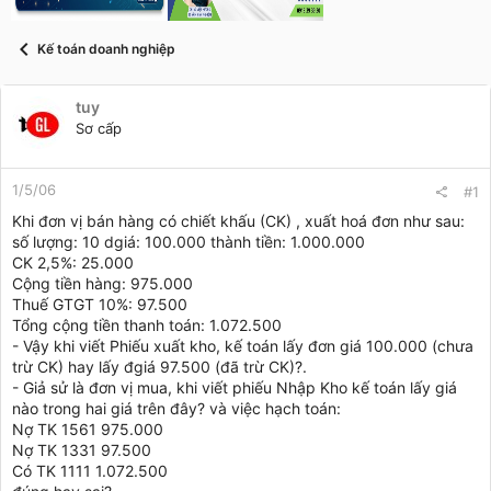
t
a
r
Kế toán doanh nghiệp
t
e
r
tuy
Sơ cấp
1/5/06
#1
Khi đơn vị bán hàng có chiết khấu (CK) , xuất hoá đơn như sau:
số lượng: 10 dgiá: 100.000 thành tiền: 1.000.000
CK 2,5%: 25.000
Cộng tiền hàng: 975.000
Thuế GTGT 10%: 97.500
Tổng cộng tiền thanh toán: 1.072.500
- Vậy khi viết Phiếu xuất kho, kế toán lấy đơn giá 100.000 (chưa
trừ CK) hay lấy đgiá 97.500 (đã trừ CK)?.
- Giả sử là đơn vị mua, khi viết phiếu Nhập Kho kế toán lấy giá
nào trong hai giá trên đây? và việc hạch toán:
Nợ TK 1561 975.000
Nợ TK 1331 97.500
Có TK 1111 1.072.500