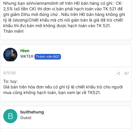
Nhưng bạn sinhviennamdinh ơi! trên HĐ bán hàng có ghi : CK:
2,5% (số tiền CK) thì đơn vị bán phải hạch toán vào TK 521 để
ghi giảm Dthu mới đúng chứ . Nếu trên HĐ bán hàng không ghi
tỷ lệ (slượng)Chiết khấu mà chi nói gián bán là giá đã trừ chiết
khấu thì đvị bán mới không được hạch toán vào TK 521.
Thân mến!
Hien
WKTER
Thành viên BQT
9/5/06
#7
To: tuy:
Giá bán trên hóa đơn nếu có ghi tỷ lệ chiết khấu trừ cho người
mua cũng không hạch toán, bạn xem lại về TK521.
buithehung
B
Guest