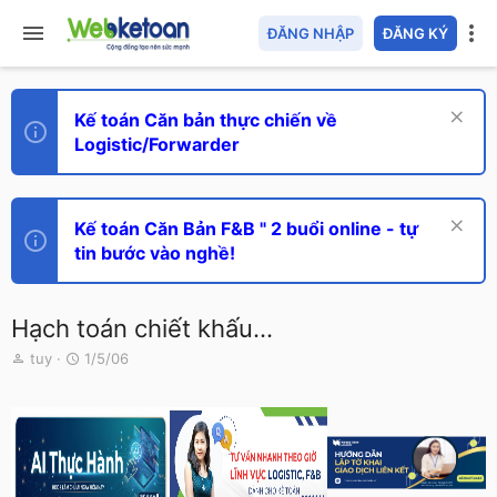
ĐĂNG NHẬP
ĐĂNG KÝ
Kế toán Căn bản thực chiến về
Logistic/Forwarder
Kế toán Căn Bản F&B " 2 buổi online - tự
tin bước vào nghề!
Hạch toán chiết khấu...
T
N
tuy
1/5/06
h
g
r
à
e
y
a
g
d
ử
s
i