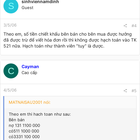
sinhviennamdinh
S
Guest
3/5/06
#4
Theo em, số tiền chiết khấu bên bán cho bên mua được hưởng
đã được trừ để viết hóa đơn rồi thì không được hạch toán vào TK
521 nữa. Hạch toán như thành viên "tuy" là được.
Cayman
C
Cao cấp
4/5/06
#5
MATNAISAU2001 nói:
Theo em thi hach toan như sau:
Bên bán
nợ 131 1100 000
có511 1000 000
có3331 100 000