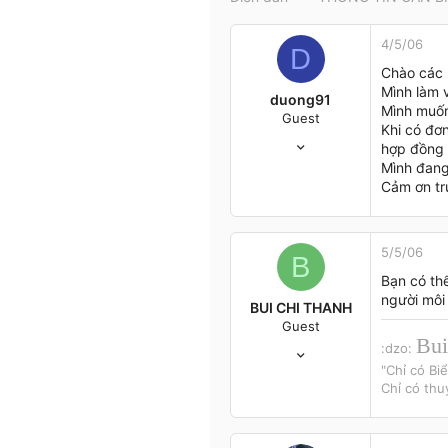
t
e
4/5/06
r
D
Chào các 
Mình làm 
duong91
Mình muốn
Guest
Khi có đơn
1/4/06
hợp đồng k
2
Mình đang 
0
Cảm ơn tr
0
Hà Nội
5/5/06
B
Bạn có th
người môi 
BUI CHI THANH
Guest
Bui
21/2/06
:dzo:
479
"Chỉ có Bi
Chỉ có th
2
0
51