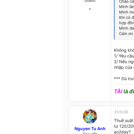
Guest
Chào cá
23/7/05
Mình là
Mình mu
674
Khi có đ
1
hợp đồn
0
Mình đan
Tp.HCM
Cảm ơn 
Không khốn
1/ Yêu cầ
2/ Nếu ngư
nhập của 
*** Dù tr
TÀI
là đ
31/5/06
Thuế suât
tư 120/20
Nguyen Tu Anh
ao2day?