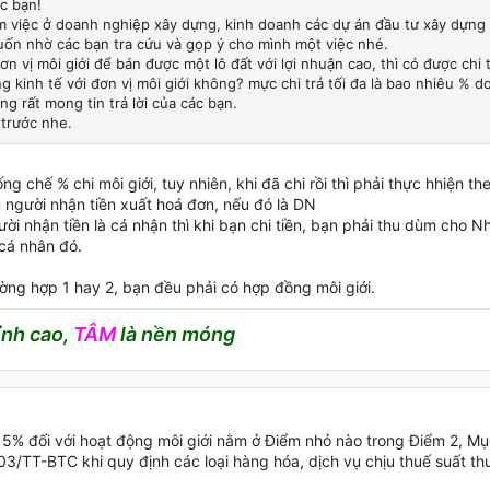
c bạn!
m việc ở doanh nghiệp xây dựng, kinh doanh các dự án đầu tư xây dựng 
ốn nhờ các bạn tra cứu và gọp ý cho mình một việc nhé.
ơn vị môi giới để bán được một lô đất với lợi nhuận cao, thì có được chi t
g kinh tế với đơn vị môi giới không? mực chi trả tối đa là bao nhiêu % 
g rất mong tin trả lời của các bạn.
trước nhe.
g chế % chi môi giới, tuy nhiên, khi đã chi rồi thì phải thực hhiện th
u người nhận tiền xuất hoá đơn, nếu đó là DN
ời nhận tiền là cá nhận thì khi bạn chi tiền, bạn phải thu dùm cho 
cá nhân đó.
ường hợp 1 hay 2, bạn đều phải có hợp đồng môi giới.
ỉnh cao,
TÂM
là nền móng
 5% đối với hoạt động môi giới nằm ở Điểm nhỏ nào trong Điểm 2, Mụ
03/TT-BTC khi quy định các loại hàng hóa, dịch vụ chịu thuế suất th