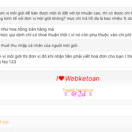
ơn vị môi giới để bán được một lô đất với lợi nhuận cao, thì có được chi t
g kinh tế với đơn vị môi giới không? mực chi trả tối đa là bao nhiêu % 
ó như hoa hồng bán hàng mà
ức qui dịnh chỉ có thoả thuận thôi ( vì nó còn phụ thuộc vào chi phí 
 thuế thu nhập cá nhân của người môi giới .
 vị môi giới thì đơn vị đó khi nhận tiền phải viết hoá đơn cho bạn ( 
i Nợ 133
I
♥
Webketoan
Toggle signature
♀ @2d ♀
æ♂hæidæφ
†
 nói: