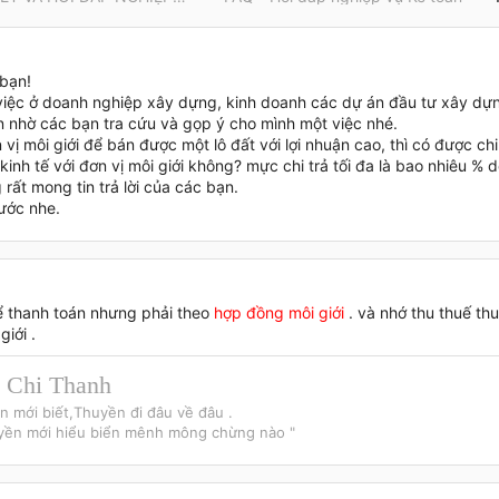
bạn!
việc ở doanh nghiệp xây dựng, kinh doanh các dự án đầu tư xây dựn
 nhờ các bạn tra cứu và gọp ý cho mình một việc nhé.
 vị môi giới để bán được một lô đất với lợi nhuận cao, thì có được chi 
inh tế với đơn vị môi giới không? mực chi trả tối đa là bao nhiêu % 
rất mong tin trả lời của các bạn.
ước nhe.
ể thanh toán nhưng phải theo
hợp đồng môi giới
. và nhớ thu thuế th
giới .
 Chi Thanh
ển mới biết,Thuyền đi đâu về đâu .
uyền mới hiểu biển mênh mông chừng nào "