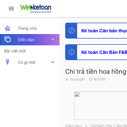
Trang chủ
Kế toán Căn bản thự
Diễn đàn
Bài viết mới
Kế toán Căn Bản F&B 
Có gì mới
Chi trả tiền hoa hồng
Bài viết mới
T
N
duong91
4/5/06
h
g
Hoạt động mới nhất
r
à
e
y
a
g
d
ử
s
i
t
a
r
Diễn đàn