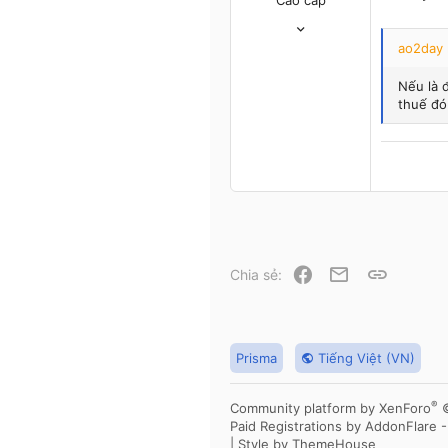
Cao cấp
23/2/05
5,608
ao2day 
24
38
Nếu là đ
thuế đó
Hà Nội - TP. HCM
Facebook
Email
Link
Chia sẻ:
Prisma
Tiếng Việt (VN)
®
Community platform by XenForo
Paid Registrations by
AddonFlare 
|
Style by ThemeHouse