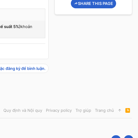
SHARE THIS PAGE
uế suất 5%)
khoản
ặc đăng ký để bình luận.
Quy định và Nội quy
Privacy policy
Trợ giúp
Trang chủ
R
S
S