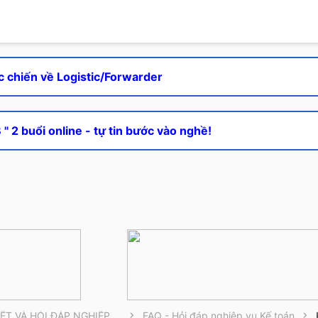
c chiến về Logistic/Forwarder
" 2 buổi online - tự tin bước vào nghề!
THÔNG TIN CẦN BIẾT VÀ HỎI ĐÁP NGHIỆP VỤ
FAQ - Hỏi đáp nghiệp vụ Kế toán