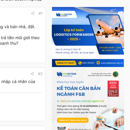
#1
g và bán nhà, đất.
trả tiền môi giới theo
doanh thu?
#2
u nhập cá nhân của