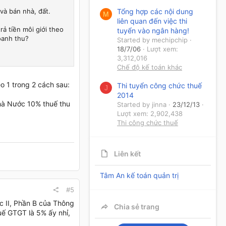
và bán nhà, đất.
Tổng hợp các nội dung
M
liên quan đến việc thi
rả tiền môi giới theo
tuyển vào ngân hàng!
doanh thu?
Started by mechipchip
18/7/06
Lượt xem:
3,312,016
Chế độ kế toán khác
eo 1 trong 2 cách sau:
Thi tuyển công chức thuế
J
2014
Nhà Nước 10% thuế thu
Started by jinna
23/12/13
Lượt xem: 2,902,438
Thi công chức thuế
Liên kết
Tâm An kế toán quản trị
#5
c II, Phần B của Thông
Chia sẻ trang
uế GTGT là 5% ấy nhỉ,