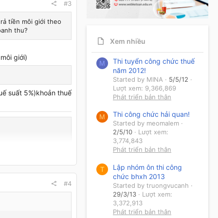
#3
rả tiền môi giới theo
doanh thu?
Xem nhiều
môi giới)
Thi tuyển công chức thuế
M
năm 2012!
Started by MINA
5/5/12
Lượt xem: 9,366,869
thuế suất 5%)khoản thuế
Phát triển bản thân
Thi công chức hải quan!
M
Started by meomalem
2/5/10
Lượt xem:
3,774,843
Phát triển bản thân
Lập nhóm ôn thi công
T
chức bhxh 2013
#4
Started by truongvucanh
29/3/13
Lượt xem:
3,372,913
Phát triển bản thân