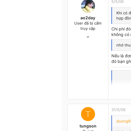
5/5/06
VUNG TAU
Khi có đ
ao2day
hợp đồn
User đã bị cấm
truy cập
Chi phí đ
18/4/06
không có m
282
nhớ thu
0
0
Nếu là đơn
35
đó bạn gh
₪°ღ Cửa Phật ღ°₪
31/5/06
T
duong91
tungson