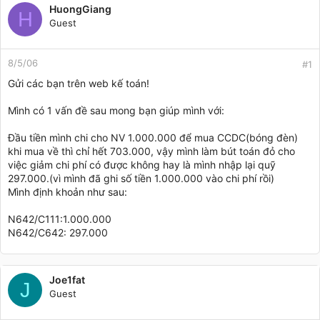
t
HuongGiang
a
H
Guest
r
t
e
8/5/06
r
#1
Gửi các bạn trên web kế toán!
Mình có 1 vấn đề sau mong bạn giúp mình với:
Đầu tiền mình chi cho NV 1.000.000 để mua CCDC(bóng đèn)
khi mua về thì chỉ hết 703.000, vậy mình làm bút toán đỏ cho
việc giảm chi phí có được không hay là mình nhập lại quỹ
297.000.(vì mình đã ghi số tiền 1.000.000 vào chi phí rồi)
Mình định khoản như sau:
N642/C111:1.000.000
N642/C642: 297.000
Joe1fat
J
Guest