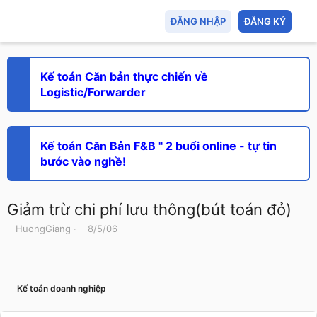
ĐĂNG NHẬP
ĐĂNG KÝ
Kế toán Căn bản thực chiến về
Logistic/Forwarder
Kế toán Căn Bản F&B " 2 buổi online - tự tin
bước vào nghề!
Giảm trừ chi phí lưu thông(bút toán đỏ)
T
N
HuongGiang
8/5/06
h
g
r
à
e
y
a
g
Kế toán doanh nghiệp
d
ử
s
i