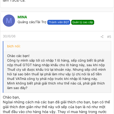
làm TSCĐ cả.
MINA
M
Quảng cáo/Tài Trợ
Thành viên BQT
Quản lý cao cấp
30/6/06
#5
bich nói:
Chào các bạn!
Công ty mình sắp tới có nhập 1 lô hàng, sếp cũng biết là phải
nộp thuế GTGT hàng nhập khẩu cho lô hàng này, sau khi nộp
Thuế cty sẽ được khấu trừ lại khoản này. Nhưng sếp chỗ mình
hỏi tại sao bên thuế lại phải làm như vậy (ý chị nói là số tiền
thuế VATmà công ty phải nộp trước khi nhập lô hàng này.
Mình không biết phải giải thích như thế nào cả, phải giải thích
làm sao đây?
Chào bạn,
Ngòai những cách mà các bạn đã giải thích cho bạn, bạn có thể
giải thích đơn giản như thế này với sếp của bạn là nó như một
thuế đầu vào cho hàng hóa vậy. Thay vì mua hàng trong nước