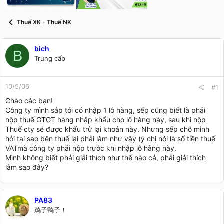
t
a
r
Thuế XK - Thuế NK
t
e
r
bich
B
Trung cấp
10/5/06
#1
Chào các bạn!
Công ty mình sắp tới có nhập 1 lô hàng, sếp cũng biết là phải
nộp thuế GTGT hàng nhập khẩu cho lô hàng này, sau khi nộp
Thuế cty sẽ được khấu trừ lại khoản này. Nhưng sếp chỗ mình
hỏi tại sao bên thuế lại phải làm như vậy (ý chị nói là số tiền thuế
VATmà công ty phải nộp trước khi nhập lô hàng này.
Mình không biết phải giải thích như thế nào cả, phải giải thích
làm sao đây?
PA83
鸡子鸭子！