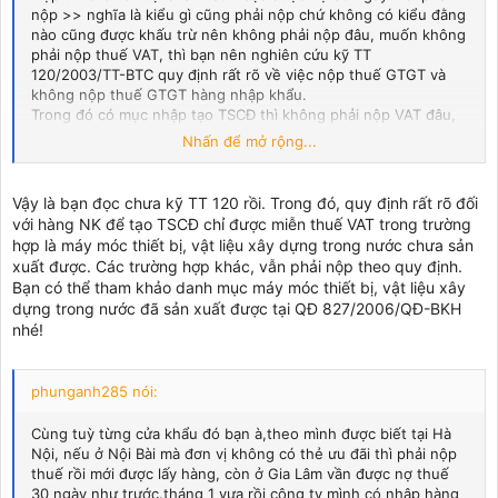
nộp >> nghĩa là kiểu gì cũng phải nộp chứ không có kiểu đằng
nào cũng được khấu trừ nên không phải nộp đâu, muốn không
phải nộp thuế VAT, thì bạn nên nghiên cứu kỹ TT
120/2003/TT-BTC quy định rất rõ về việc nộp thuế GTGT và
không nộp thuế GTGT hàng nhập khẩu.
Trong đó có mục nhập tạo TSCĐ thì không phải nộp VAT đâu,
và Cty mình cũng chưa phải nộp lần nào cho những Hợp đồng
Nhấn để mở rộng...
nhập làm TSCĐ cả.
Vậy là bạn đọc chưa kỹ TT 120 rồi. Trong đó, quy định rất rõ đối
với hàng NK để tạo TSCĐ chỉ được miễn thuế VAT trong trường
hợp là máy móc thiết bị, vật liệu xây dựng trong nước chưa sản
xuất được. Các trường hợp khác, vẫn phải nộp theo quy định.
Bạn có thể tham khảo danh mục máy móc thiết bị, vật liệu xây
dựng trong nước đã sản xuất được tại QĐ 827/2006/QĐ-BKH
nhé!
phunganh285 nói:
Cùng tuỳ từng cửa khẩu đó bạn à,theo mình được biết tại Hà
Nội, nếu ở Nội Bài mà đơn vị không có thẻ ưu đãi thì phải nộp
thuế rồi mới được lấy hàng, còn ở Gia Lâm vần được nợ thuế
30 ngày như trước.tháng 1 vưa rồi công ty mình có nhập hàng