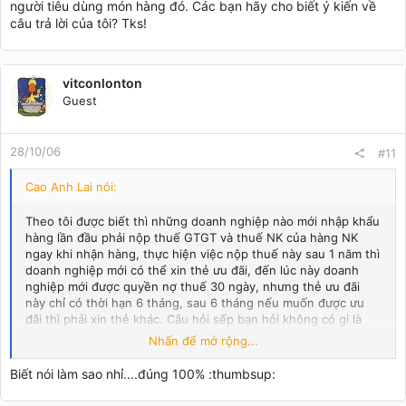
người tiêu dùng món hàng đó. Các bạn hãy cho biết ý kiến về
câu trả lời của tôi? Tks!
vitconlonton
Guest
28/10/06
#11
Cao Anh Lai nói:
Theo tôi được biết thì những doanh nghiệp nào mới nhập khẩu
hàng lần đầu phải nộp thuế GTGT và thuế NK của hàng NK
ngay khi nhận hàng, thực hiện việc nộp thuế này sau 1 năm thì
doanh nghiệp mới có thể xin thẻ ưu đãi, đến lúc này doanh
nghiệp mới được quyền nợ thuế 30 ngày, nhưng thẻ ưu đãi
này chỉ có thời hạn 6 tháng, sau 6 tháng nếu muốn được ưu
đãi thì phải xin thẻ khác. Câu hỏi sếp bạn hỏi không có gi là
khó trả lời cả, đơn giản vì đó là luật thuế thì phải thi hành thôi
Nhấn để mở rộng...
bạn ạ, đó là nghĩa vụ của doanh nghiệp và người cuối cùng
chịu tiền thuế này chính là người tiêu dùng món hàng đó. Các
Biết nói làm sao nhỉ....đúng 100% :thumbsup:
bạn hãy cho biết ý kiến về câu trả lời của tôi? Tks!