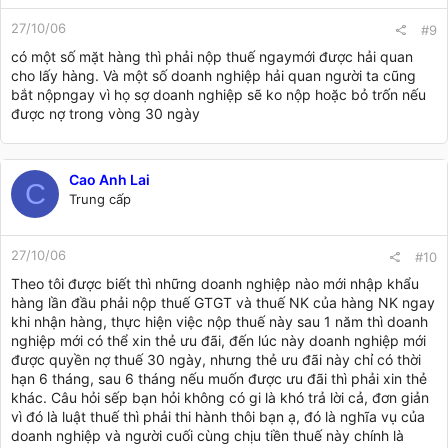
27/10/06
#9
có một số mặt hàng thì phải nộp thuế ngaymới được hải quan
cho lấy hàng. Và một số doanh nghiệp hải quan người ta cũng
bắt nộpngay vì họ sợ doanh nghiệp sẽ ko nộp hoặc bỏ trốn nếu
được nợ trong vòng 30 ngày
Cao Anh Lai
C
Trung cấp
27/10/06
#10
Theo tôi được biết thì những doanh nghiệp nào mới nhập khẩu
hàng lần đầu phải nộp thuế GTGT và thuế NK của hàng NK ngay
khi nhận hàng, thực hiện việc nộp thuế này sau 1 năm thì doanh
nghiệp mới có thể xin thẻ ưu đãi, đến lúc này doanh nghiệp mới
được quyền nợ thuế 30 ngày, nhưng thẻ ưu đãi này chỉ có thời
hạn 6 tháng, sau 6 tháng nếu muốn được ưu đãi thì phải xin thẻ
khác. Câu hỏi sếp bạn hỏi không có gi là khó trả lời cả, đơn giản
vì đó là luật thuế thì phải thi hành thôi bạn ạ, đó là nghĩa vụ của
doanh nghiệp và người cuối cùng chịu tiền thuế này chính là