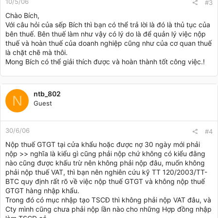
10/5/06
#3
Chào Bích,
Với câu hỏi của sếp Bích thì bạn có thể trả lời là đó là thủ tục của
bên thuế. Bên thuế làm như vậy có lý do là để quản lý việc nộp
thuế và hoàn thuế của doanh nghiệp cũng như của cơ quan thuế
là chặt chẽ mà thôi.
Mong Bích có thể giải thích được và hoàn thành tốt công việc.!
ntb_802
N
Guest
30/6/06
#4
Nộp thuế GTGT tại cửa khẩu hoặc được nợ 30 ngày mới phải
nộp >> nghĩa là kiểu gì cũng phải nộp chứ không có kiểu đằng
nào cũng được khấu trừ nên không phải nộp đâu, muốn không
phải nộp thuế VAT, thì bạn nên nghiên cứu kỹ TT 120/2003/TT-
BTC quy định rất rõ về việc nộp thuế GTGT và không nộp thuế
GTGT hàng nhập khẩu.
Trong đó có mục nhập tạo TSCĐ thì không phải nộp VAT đâu, và
Cty mình cũng chưa phải nộp lần nào cho những Hợp đồng nhập