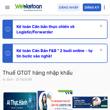
ĐĂNG NHẬP
ĐĂNG KÝ
Kế toán Căn bản thực chiến về
Logistic/Forwarder
Kế toán Căn Bản F&B " 2 buổi online - tự
tin bước vào nghề!
Thuế GTGT hàng nhập khẩu
T
N
bich
10/5/06
h
g
r
à
e
y
a
g
d
ử
s
i