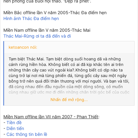
nền phông của buổi hội thảo. “Đẹp ra phết”.
Miền Bắc offline lần V năm 2005-Thác Đa điểm hẹn
Hình ảnh Thác Đa điểm hẹn
Miền Nam offline lần V năm 2005-Thác Mai
Thác Mai-Rừng ơi ta đã đến và đi
ketoancon nói:
Tạm biệt Thác Mai. Tạm biệt dòng suối hoang dã và những
cánh rừng hiền hòa. Không biết có ai đã kịp khắc tên ai trên
những thân cây cao vút ngoài kia?.Không biết có dịp nào ta
cùng trở lại nơi mà từng phiến đá, từng gốc cây sau một ngày
bỗng trở nên quá đỗi thân thương với mọi người. Và bạn và tôi,
đã cùng nhau đến đầu nguồn của một dòng sông, có muốn
cùng nhau giữ ước mơ đi đến những chân trời góc bể của cuộc
đời.
Nhấn để mở rộng...
Một chuyến offline cực kỳ ấn tượng và thành công. Cảm ơn tất
cả các bạn. Cảm ơn cuộc đời vì mỗi sớm mai thức dậy lại có
thêm một ngày mới để yêu thương! Nếu như những giọt nước
Miền Nam offline lần VII năm 2007 - Phan Thiết
:
ngoài kia sau bao nhọc nhằn rồi cũng đến được đại dương thì
-
Tiền đề
tại sao chúng ta lại không tiếp tục đến với nhau? Nhưng làm
-
Diễn tiến
sao có thể đợi đến năm sau nhỉ?
-
Các thông tin bên lề