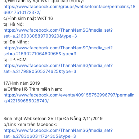
b/Hình ảnh kỷ vật WKT qua các thời kỳ:
https://www.facebook.com/groups/webketoanface/permalink/18
66017510172372/
c/Hình sinh nhật WKT 16
tại Hà Nội:
https://www.facebook.com/ThanhNamSG/media_set?
set=a.2169030889793920&type=3
tại Đà Nẵng:
https://www.facebook.com/ThanhNamSG/media_set?
set=a.2169027106460965&type=3
tại TP.HCM
https://www.facebook.com/ThanhNamSG/media_set?
set=a.2179890505374625&type=3
17/Hình năm 2019
a/Offline Hồ Tràm miền Nam:
https://www.facebook.com/events/409155752996797/permalin
k/422169655028740/
Sinh nhật Webketoan XVII tại Đà Nẵng 2/11/2019
b/Link xem trên facebook:
https://www.facebook.com/ThanhNamSG/media_set?
set=a.2783060311724305&type=3