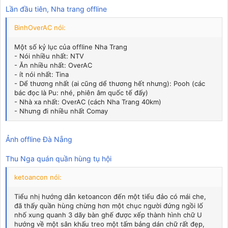
vấn đề tổ chức, sau đó pnphuong tuyên bố ngắn gọn vấn đề
Lần đầu tiên, Nha trang offline
khởi hành.
BinhOverAC nói:
Một số kỷ lục của offline Nha Trang
- Nói nhiều nhất: NTV
- Ăn nhiều nhất: OverAC
- ít nói nhất: Tina
- Dể thương nhất (ai cũng dể thương hết nhưng): Pooh (các
bác đọc là Pu: nhé, phiên âm quốc tế đấy)
- Nhà xa nhất: OverAC (cách Nha Trang 40km)
- Nhưng đi nhiều nhất Comay
Ảnh offline Đà Nẵng
Thu Nga quán quần hùng tụ hội
ketoancon nói:
Tiểu nhị hướng dẫn ketoancon đến một tiểu đảo có mái che,
đã thấy quần hùng chừng hơn một chục người đứng ngồi lố
nhố xung quanh 3 dãy bàn ghế được xếp thành hình chữ U
hướng về một sân khấu treo một tấm bảng dán chữ rất đẹp,