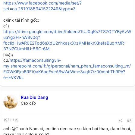
https://www.facebook.com/media/set/?
set=oa.2519185341522249&type=3
c/link tải hình gốc:
c1/
https://drive.google.com/drive/folders/1UJ0gKs7TS7QTYBy5zW
uaYg3Hi-hW8v0q?
fbclid=IwAR0E2Tpd6sXdU2nhkasxXrzKMHaknXkefaBuqrtMR-
37N7CUmHIU-56C-6M
hoặc
c2/
https://famaconsultingvn-
my.sharepoint.com/:f:/g/personal/nam_phan_famaconsulting_vn/
Ei0WKiEjmBRFt0aK6aeEveABwWeWme3uqKOz00mhbThRPA?
e=EVKVkL
Rua Diu Dang
Cao cấp
19/11/19
#5
anh
@Thanh Nam
oi, co tinh den cac su kien hoi thao, dam thoai,
make your colour ko a?