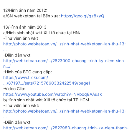
12/Hình ảnh năm 2012:
a/SN webketoan tại Bến xưa:
https://goo.gl/qz8kyQ
13/Hình ảnh năm 2013
a/Hình sinh nhật wkt XIII tổ chức tại HN:
-Thư viện ảnh wkt
http://photo.webketoan.vn/…/sinh-nhat-webketoan-lan-thu-13-
…
-Diễn đàn wkt:
http://webketoan.com/…/2823000-chuong-trinh-ky-niem-sinh-
n…/
-Hình của BTC cung cấp:
https://www.flickr.com/
…/87197…/sets/72157660332422549/page1
-Video Clip:
https://www.youtube.com/watch?v=NVbxq8AAuak
b/Hình sinh nhật wkt XIII tổ chức tại TP.HCM
-Thư viện ảnh wkt:
http://photo.webketoan.vn/…/sinh-nhat-webketoan-lan-thu-13-
…
-Diễn đàn wkt:
http://webketoan.com/…/2822980-chuong-trinh-ky-niem-thanh-