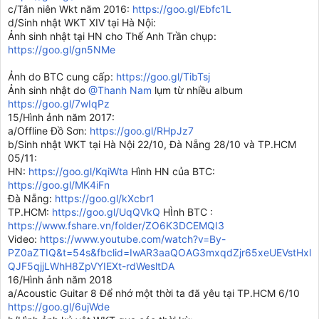
c/Tân niên Wkt năm 2016:
https://goo.gl/Ebfc1L
d/Sinh nhật WKT XIV tại Hà Nội:
Ảnh sinh nhật tại HN cho Thế Anh Trần chụp:
https://goo.gl/gn5NMe
Ảnh do BTC cung cấp:
https://goo.gl/TibTsj
Ảnh sinh nhật do
@Thanh Nam
lụm từ nhiều album
https://goo.gl/7wIqPz
15/Hình ảnh năm 2017:
a/Offline Đồ Sơn:
https://goo.gl/RHpJz7
b/Sinh nhật WKT tại Hà Nội 22/10, Đà Nẵng 28/10 và TP.HCM
05/11:
HN:
https://goo.gl/KqiWta
Hình HN của BTC:
https://goo.gl/MK4iFn
Đà Nẵng:
https://goo.gl/kXcbr1
TP.HCM:
https://goo.gl/UqQVkQ
HÌnh BTC :
https://www.fshare.vn/folder/ZO6K3DCEMQI3
Video:
https://www.youtube.com/watch?v=By-
PZ0aZTIQ&t=54s&fbclid=IwAR3aaQOAG3mxqdZjr65xeUEVstHxl
QJF5qjjLWhH8ZpVYIEXt-rdWesltDA
16/Hình ảnh năm 2018
a/Acoustic Guitar 8 Để nhớ một thời ta đã yêu tại TP.HCM 6/10
https://goo.gl/6ujWde