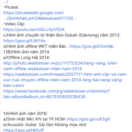
…/
-Picasa:
https://picasaweb.google.com/
…/SinhNhatLan13Webketoan011120…
-Video Clip:
https://youtu.be/v0DcJ3yV5DA
c/Hình ảnh chuyến từ thiện Bon Dubah (Daknong) năm 2013:
https://goo.gl/L6b1As
d/Hình ảnh offline WKT miền Bắc :
https://goo.gl/63vkMp
13B/Hình ảnh năm 2014
a/Offline Long Hải 2014:
http://photo.webketoan.vn/pc/11/72/324/nang-vang,-bien-
xanh-offline-webketoan-mien-nam-2014
https://webketoan.com/threads/2557111-hinh-anh-clip-va-cam-
xuc-cua-chuyen-offline-mien-nam-2014-long-hai-nang-vang-
bien-xanh/
https://www.facebook.com/pg/webketoan.vn/photos/?
tab=album&album_id=807930809228438
14/Hình ảnh năm 2016:
a/Sinh nhật Wkt XIV tại TP.HCM:
https://goo.gl/voX3gX
b/Acoustic Guitar: Sài Gòn Những mùa nhớ:
https://goo.gl/HKfcfF