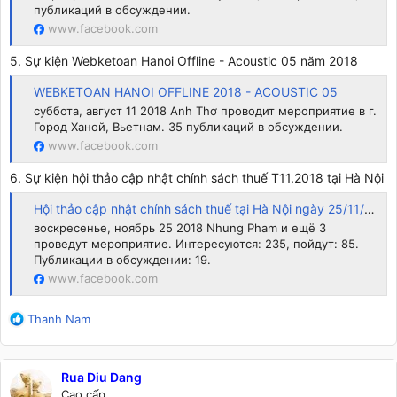
публикаций в обсуждении.
www.facebook.com
5. Sự kiện Webketoan Hanoi Offline - Acoustic 05 năm 2018
WEBKETOAN HANOI OFFLINE 2018 - ACOUSTIC 05
суббота, август 11 2018 Anh Thơ проводит мероприятие в г.
Город Ханой, Вьетнам. 35 публикаций в обсуждении.
www.facebook.com
6. Sự kiện hội thảo cập nhật chính sách thuế T11.2018 tại Hà Nội
Hội thảo cập nhật chính sách thuế tại Hà Nội ngày 25/11/2018
воскресенье, ноябрь 25 2018 Nhung Pham и ещё 3
проведут мероприятие. Интересуются: 235, пойдут: 85.
Публикации в обсуждении: 19.
www.facebook.com
R
Thanh Nam
e
a
c
Rua Diu Dang
t
Cao cấp