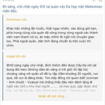
#2
8h sáng, chủ nhật ngày 6/6 tại quán cây Đa họp mặt Webketoan
miền Bắc.
Anhchuot nói:
Khác hẳn những lần trước, thật ngạc nhiên, vào đúng giờ hẹn,
phía trong cùng của quán đã vòng trong vòng ngoài các thành
viên nam thanh nữ tú, ăn mặc chỉnh tề ngồi nói chuyện giao
lưu. Phía ngoài quán, dân tình đang chuẩn bị một cuộc thi
chim.
HyperVN nói:
8h10 sáng ngày chủ nhật, lếch thếch đến được Cây Đa với cái
bụng đói meo (không dám ăn sáng vì trễ giờ) thì lập tức
choáng váng với quân số đã tụ tập (tầm khoảng 35 người), run
quá, rất run là đằng khác. Tìm mấy đồng chí quen biết (connan
- Anh chuột - Vualua) mà chẳng thấy đâu nên đành lặng lẽ
ngồi vào chỗ y như mọi người ........ và may quá, gặp được chú
Nip, nói đôi ba câu, tiếp tới thì Anh chuột - Connan xuất hiện ,
tiếp theo là pnphuong - Phương thì liên hệ rất nhiều qua mạng
Nhấn để mở rộng...
mà chưa biết mặt hắn, quả là một anh chàng đẹp trai và ga
lăng thất sự, xứng đáng Nam Hậu của webketoan. Bàn nhanh