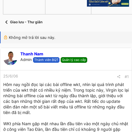
s
i
t
a
r
Giao lưu - Thư giãn
t
e
r
Không mở trả lời sau này.
Thanh Nam
Admin
Thành viên BQT
Quản lý cao cấp
25/6/06
#1
Hôm nay ngồi đọc lại các bài offline wkt, nhìn lại quá trình phát
triển của wkt thật có nhiều kỷ niệm. Trong topic này, Virgin lọc lại
những bài offline của wkt từ ngày đầu thành lập, giới thiệu với
các bạn những thời gian rất đẹp của wkt. Rất tiếc do update
diễn đàn nên một số bài viết miêu tả offline từ những ngày đầu
tiên đã bị mất.
WKt phía Nam gặp mặt nhau lần đầu tiên vào một ngày chủ nhật
ở công viên Tao Đàn, lần đầu tiên chỉ có khoảng 9 người gặp