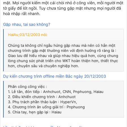
mặt. Mọi người kiếm một cái chòi nhỏ ở công viên, mỗi người một
tờ giấy để lót ngồi. Tuy chưa từng gặp mặt nhưng mọi người đã
hoà nhập rất nhanh.
Gặp nhau, tai sao không?
HaiAu;03/12/2003 nói:
Chúng ta không chỉ ngẫu hứng gặp nhau mà nên có hẳn một
chương trình gặp mặt thường niên với định hướng rõ ràng là :
Giao lưu để hiểu nhau và giúp nhau hiệu quả hơn, cùng chung
lòng chung sức phát triển cho WKT hoàn thiện hơn, thiết thực
hơn, chuyên sâu và chuyên nghiệp hơn.
Dự kiến chương trình offline miền Bắc ngày 20/12/2003
Phân công công việc :
1. Lễ tân, đón tiếp : Anhchuot, CNN, Pnphuong, Haiau
2. Điều khiển chương trình : Anhchuot
3. Phụ trách phần thảo luận : HyperVn,
4. Chương trình ăn uống giải trí : Pnphuong
5. Chia tay, hẹn gặp lại : Haiau