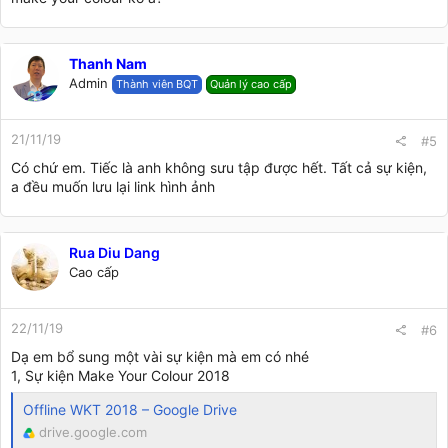
Thanh Nam
Admin
Thành viên BQT
Quản lý cao cấp
21/11/19
#5
Có chứ em. Tiếc là anh không sưu tập được hết. Tất cả sự kiện,
a đều muốn lưu lại link hình ảnh
Rua Diu Dang
Cao cấp
22/11/19
#6
Dạ em bổ sung một vài sự kiện mà em có nhé
1, Sự kiện Make Your Colour 2018
Offline WKT 2018 – Google Drive
drive.google.com