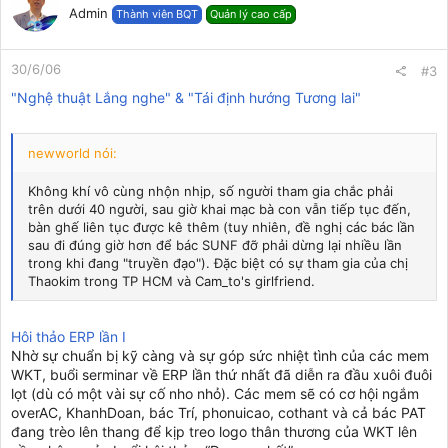
Admin
Thành viên BQT
Quản lý cao cấp
30/6/06
#3
"Nghệ thuật Lắng nghe" & "Tái định hướng Tương lai"
newworld nói:
Không khí vô cùng nhộn nhịp, số người tham gia chắc phải
trên dưới 40 người, sau giờ khai mạc bà con vẫn tiếp tục đến,
bàn ghế liên tục được kê thêm (tuy nhiên, đề nghị các bác lần
sau đi đúng giờ hơn để bác SUNF đỡ phải dừng lại nhiều lần
trong khi đang "truyền đạo"). Đặc biệt có sự tham gia của chị
Thaokim trong TP HCM và Cam_to's girlfriend.
Hôi thảo ERP lần I
Nhờ sự chuẩn bị kỹ càng và sự góp sức nhiệt tình của các mem
WKT, buổi serminar về ERP lần thứ nhất đã diễn ra đầu xuôi đuôi
lọt (dù có một vài sự cố nho nhỏ). Các mem sẽ có cơ hội ngắm
overAC, KhanhDoan, bác Trí, phonuicao, cothant và cả bác PAT
đang trèo lên thang để kịp treo logo thân thương của WKT lên