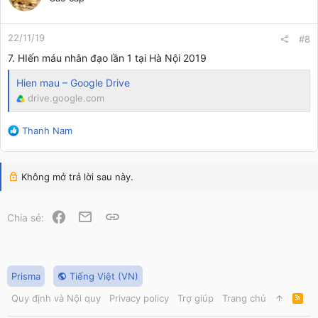
i
o
n
22/11/19
s
#8
:
7. HIến máu nhân đạo lần 1 tại Hà Nội 2019
Hien mau – Google Drive
drive.google.com
R
Thanh Nam
e
a
c
Không mở trả lời sau này.
t
i
o
Facebook
Email
Link
Chia sẻ:
n
s
:
Prisma
Tiếng Việt (VN)
Quy định và Nội quy
Privacy policy
Trợ giúp
Trang chủ
R
S
S