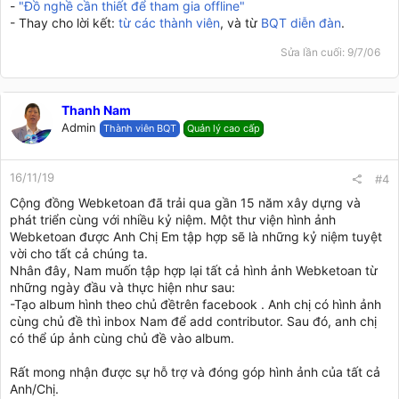
-
"Đồ nghề cần thiết để tham gia offline"
- Thay cho lời kết:
từ các thành viên
, và từ
BQT diễn đàn
.
Sửa lần cuối:
9/7/06
Thanh Nam
Admin
Thành viên BQT
Quản lý cao cấp
16/11/19
#4
Cộng đồng Webketoan đã trải qua gần 15 năm xây dựng và
phát triển cùng với nhiều kỷ niệm. Một thư viện hình ảnh
Webketoan được Anh Chị Em tập hợp sẽ là những kỷ niệm tuyệt
vời cho tất cả chúng ta.
Nhân đây, Nam muốn tập hợp lại tất cả hình ảnh Webketoan từ
những ngày đầu và thực hiện như sau:
-Tạo album hình theo chủ đềtrên facebook . Anh chị có hình ảnh
cùng chủ đề thì inbox Nam để add contributor. Sau đó, anh chị
có thể úp ảnh cùng chủ đề vào album.
Rất mong nhận được sự hỗ trợ và đóng góp hình ảnh của tất cả
Anh/Chị.