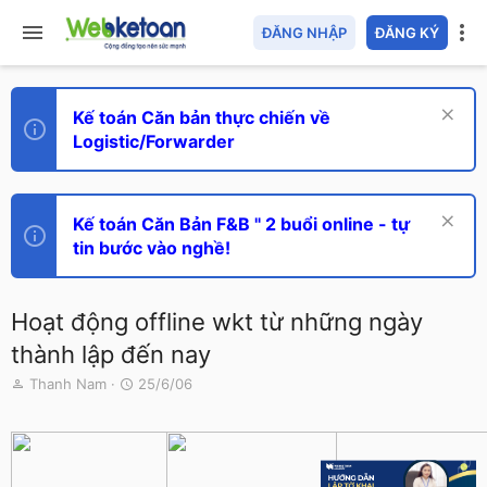
ĐĂNG NHẬP
ĐĂNG KÝ
Kế toán Căn bản thực chiến về
Logistic/Forwarder
Kế toán Căn Bản F&B " 2 buổi online - tự
tin bước vào nghề!
Hoạt động offline wkt từ những ngày
thành lập đến nay
T
N
Thanh Nam
25/6/06
h
g
r
à
e
y
a
g
d
ử