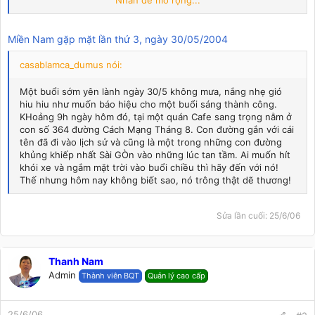
Nhấn để mở rộng...
bị sập bẫy nhưng Anh Chuột nhà mình vẫn sập bẫy như ai
À em có ý kiến nhỏ gửi anh Vualua : Lần sau có họp mặt ở
những nơi có bề mặt không bằng phẳng anh nhớ dặn bà con
Miền Nam gặp mặt lần thứ 3, ngày 30/05/2004
mang theo cái gối để ngồi nhé, chứ gầy gò như em về nhà ê
hết cả .....
casablamca_dumus nói:
Thưa bà con, chương trình được diễn ra như sau( Em nhớ
mang máng thôi vì ăn nhiều cá quá hihi) : Mở màn là anh
Một buổi sớm yên lành ngày 30/5 không mưa, nắng nhẹ gió
Vualua tuyên bố lý do, Hyper phát biểu về lịch sử hình thành
hiu hiu như muốn báo hiệu cho một buổi sáng thành công.
của WKT và ra mắt ban quản lý WKT, sau đó mọi người tự giới
KHoảng 9h ngày hôm đó, tại một quán Cafe sang trọng nằm ở
thiệu về mình. Tiếp theo anh Vualua giới thiệu về chương trình
con số 364 đường Cách Mạng Tháng 8. Con đường gắn với cái
câu cá có thưởng..... tiếp theo là hát - câu cá- uống bia ....
tên đã đi vào lịch sử và cũng là một trong những con đường
khủng khiếp nhất Sài GÒn vào những lúc tan tầm. Ai muốn hít
khói xe và ngắm mặt trời vào buổi chiều thì hãy đến với nó!
Thế nhưng hôm nay không biết sao, nó trông thật dẽ thương!
Sửa lần cuối:
25/6/06
Thanh Nam
Admin
Thành viên BQT
Quản lý cao cấp
25/6/06