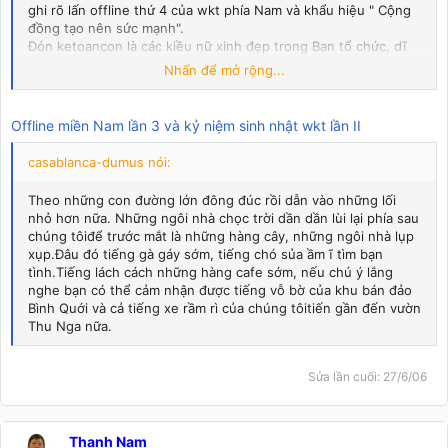
ghi rõ lấn offline thứ 4 của wkt phía Nam và khẩu hiệu " Cộng
đồng tạo nên sức mạnh".
Đón ketoancon là các kiều nữ xinh đẹp trong Ban tổ chức, dĩ
nhiên họ không biết gã là ai. Sau xác nhận của Mina,với thủ
Nhấn để mở rộng...
pháp cực kỳ mau lẹ, leloanbt trao thẻ thành viên cho
ketoancon và nhìn gã một cái nhìn... chờ đợi(!) Ketoancon mân
mê tấm thẻ trên ngực, cảm động đến quên nhiệm vụ, bỗng
Offline miền Nam lần 3 và kỷ niệm sinh nhật wkt lần II
nghe có tiếng xì xào của ai đó, gã sực tỉnh bèn rút một nén
bạc để đóng góp vào quỹ!.
casablanca-dumus nói:
Theo những con đường lớn đông đúc rồi dẫn vào những lối
nhỏ hơn nữa. Những ngôi nhà chọc trời dần dần lùi lại phía sau
chúng tôiđể trước mắt là những hàng cây, những ngôi nhà lụp
xụp.Đâu đó tiếng gà gáy sớm, tiếng chó sủa ầm ĩ tìm bạn
tình.Tiếng lách cách những hàng cafe sớm, nếu chú ý lắng
nghe bạn có thể cảm nhận được tiếng vỗ bờ của khu bán đảo
Bình Quới và cả tiếng xe rầm rì của chúng tôitiến gần đến vườn
Thu Nga nữa.
Sửa lần cuối:
27/6/06
Thanh Nam