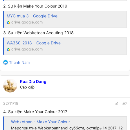
2. Sự kiện Make Your Colour 2019
MYC mua 3 – Google Drive
drive.google.com
3. Sự kiện Webketoan Acouting 2018
WA360-2018 – Google Drive
drive.google.com
R
Thanh Nam
e
a
c
Rua Diu Dang
t
Cao cấp
i
o
n
22/11/19
s
#7
:
4. Sự kiện Make Your Colour 2017
Webketoan - Make Your Colour
Мероприятие Webketoanhanoi суббота, октябрь 14 2017; 12