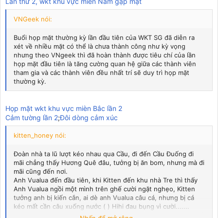
Lần thứ 2, wkt khu vực miền Nam gặp mặt
VNGeek nói:
Buổi họp mặt thường kỳ lần đầu tiên của WKT SG đã diễn ra
xét về nhiều mặt có thể là chưa thành công như kỳ vọng
nhưng theo VNgeek thì đã hoàn thành được tiêu chí của lần
họp mặt đầu tiên là tăng cường quan hệ giữa các thành viên
tham gia và các thành viên đều nhất trí sẽ duy trì họp mặt
thường kỳ.
Họp mặt wkt khu vực mièn Bắc lần 2
Cảm tường lần 2
;
Đôi dòng cảm xúc
kitten_honey nói:
Đoàn nhà ta lũ lượt kéo nhau qua Cầu, đi đến Cầu Đuống đi
mãi chẳng thấy Hương Quê đâu, tưởng bị ăn bom, nhưng mà đi
mãi cũng đến nơi.
Anh Vualua đến đầu tiên, khi Kitten đến khu nhà Tre thì thấy
Anh Vualua ngồi một mình trên ghế cười ngặt nghẹo, Kitten
tưởng anh bị kiến cắn, ai dè anh Vualua câu cá, nhưng bị cá
kéo mất cần câu xuống nước ( ) Hihi đau bụng vì cười.......
Theo thông báo VL đã dặn chị em không đi dép nhọn gót vì dễ