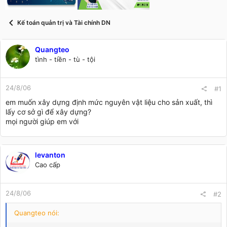
t
a
r
Kế toán quản trị và Tài chính DN
t
e
r
Quangteo
tình - tiền - tù - tội
24/8/06
#1
em muốn xây dựng định mức nguyên vật liệu cho sản xuất, thì
lấy cơ sở gì để xây dựng?
mọi người giúp em với
levanton
Cao cấp
24/8/06
#2
Quangteo nói: