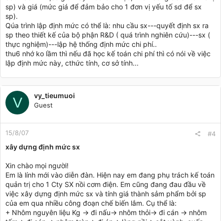
sp) và giá (mức giá để đảm bảo cho 1 đơn vị yếu tố sd để sx
sp).
Qúa trình lập định mức có thể là: nhu cầu sx---quyết định sx ra
sp theo thiết kế của bộ phận R&D ( quá trình nghiên cứu)---sx (
thực nghiệm)---lập hệ thống định mức chi phí..
thu6 nhớ ko lầm thì nếu đã học kế toán chi phí thì có nói về việc
lập định mức này, cthức tính, cơ sở tính...
vy_tieumuoi
V
Guest
15/8/07
#4
xây dựng định mức sx
Xin chào mọi người!
Em là lính mới vào diễn đàn. Hiện nay em đang phụ trách kế toán
quản trị cho 1 Cty SX nồi cơm điện. Em cũng đang đau đầu về
việc xây dựng định mức sx và tính giá thành sảm phẩm bởi sp
của em qua nhiều công đoạn chế biến lắm. Cụ thể là:
+ Nhôm nguyên liệu Kg -> đi nấu-> nhôm thỏi-> đi cán -> nhôm