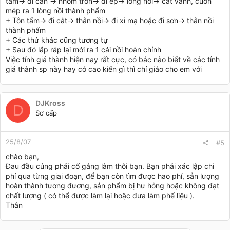
tấm-> đi cán -> nhôm tròn-> đi ép-> lòng nồi-> cắt vành, cuốn
mép ra 1 lòng nồi thành phẩm
+ Tôn tấm-> đi cắt-> thân nồi-> đi xi mạ hoặc đi sơn-> thân nồi
thành phẩm
+ Các thứ khác cũng tương tự
+ Sau đó lắp ráp lại mới ra 1 cái nồi hoàn chỉnh
Việc tính giá thành hiện nay rất cực, có bác nào biết về các tính
giá thành sp này hay có cao kiến gì thì chỉ giáo cho em với
DJKross
D
Sơ cấp
25/8/07
#5
chào bạn,
Đau đầu củng phải cố gắng làm thôi bạn. Bạn phải xác lập chi
phí qua từng giai đoạn, để bạn còn tìm được hao phí, sản lượng
hoàn thành tương đương, sản phẩm bị hư hỏng hoặc không đạt
chất lượng ( có thể được làm lại hoặc đưa làm phế liệu ).
Thân