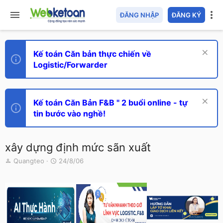
ĐĂNG NHẬP
ĐĂNG KÝ
Kế toán Căn bản thực chiến về
Logistic/Forwarder
Kế toán Căn Bản F&B " 2 buổi online - tự
tin bước vào nghề!
xây dựng định mức sãn xuất
T
N
Quangteo
24/8/06
h
g
r
à
e
y
a
g
d
ử
s
i