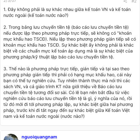
2/3/07
#2
1. Đây không phải là sự khác nhau giữa kế toán VN và kế toán
nước ngoài (kế toán nước nào?)
2. Trong bảng lưu chuyển tiền tệ (báo cáo lưu chuyển tiền tệ)
nếu được lập theo phương pháp trực tiếp, sẽ không có "khoản
mục khấu hao TSCĐ). Nếu lập theo phương pháp gián tiếp sẽ có
khoản mục khấu hao TSCĐ. Sự khác biệt ấy không phải là khác
biệt về các chuẩn mực kế toán áp dụng mà là sự khác biệt của
phương pháp/kỹ thuật lập báo cáo lưu chuyển tiền tệ.
3. Thế nào là phương pháp trực tiếp, gián tiếp và tại sao theo
phương pháp gián tiếp thì phải có hạng mục khấu hao, cái này
bạn có thể tự nghiên cứu. Tuy nhiên thành thực mà nói thì các
sách VN, và cả giáo trình KT nữa giới thiệu về Báo cáo lưu
chuyển tiền tệ tương đối sơ sài. Có lẽ bạn nên bắt đầu từ việc
nghiên cứu báo cáo lưu chuyển tiền tệ là gì, ý nghĩa của nó, rồi
từ đó mới đi tới phương pháp lập, sự khác biệt giữa hai phương
pháp, trước khi đi tắt ngay đến sự khác biệt giữa Kế toán Việt
nam và kế toán nước ngoài (nước nào?)
nguoiquangnam