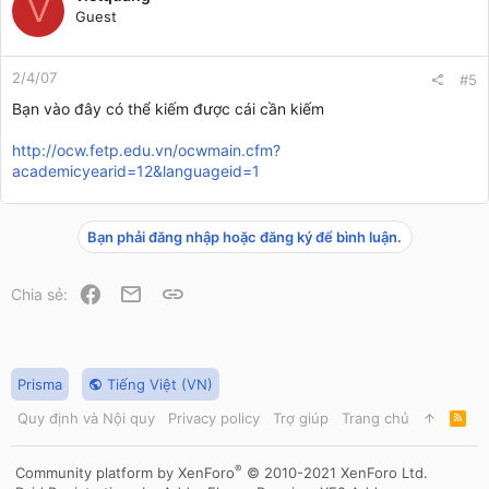
V
Guest
2/4/07
#5
Bạn vào đây có thể kiếm được cái cần kiếm
http://ocw.fetp.edu.vn/ocwmain.cfm?
academicyearid=12&languageid=1
Bạn phải đăng nhập hoặc đăng ký để bình luận.
Facebook
Email
Link
Chia sẻ:
Prisma
Tiếng Việt (VN)
Quy định và Nội quy
Privacy policy
Trợ giúp
Trang chủ
R
S
S
®
Community platform by XenForo
© 2010-2021 XenForo Ltd.