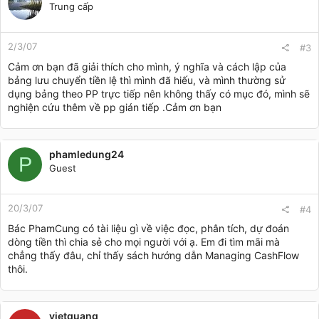
Trung cấp
2/3/07
#3
Cảm ơn bạn đã giải thích cho mình, ý nghĩa và cách lập của
bảng lưu chuyển tiền lệ thì mình đã hiếu, và mình thường sử
dụng bảng theo PP trực tiếp nên không thấy có mục đó, mình sẽ
nghiện cứu thêm về pp gián tiếp .Cảm ơn bạn
phamledung24
P
Guest
20/3/07
#4
Bác PhamCung có tài liệu gì về việc đọc, phân tích, dự đoán
dòng tiền thì chia sẻ cho mọi người với ạ. Em đi tìm mãi mà
chẳng thấy đâu, chỉ thấy sách hướng dẫn Managing CashFlow
thôi.
vietquang