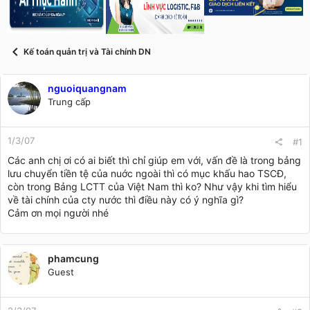
s
i
t
a
r
Kế toán quản trị và Tài chính DN
t
e
r
nguoiquangnam
Trung cấp
1/3/07
#1
Các anh chị ơi có ai biết thì chỉ giúp em với, vấn đề là trong bảng
lưu chuyển tiền tệ của nuớc ngoài thì có mục khấu hao TSCĐ,
còn trong Bảng LCTT của Việt Nam thì ko? Như vậy khi tìm hiểu
về tài chính của cty nước thì điều này có ý nghĩa gì?
Cảm ơn mọi người nhé
phamcung
Guest