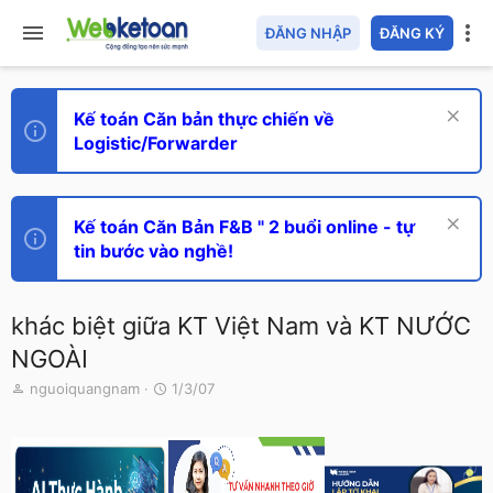
ĐĂNG NHẬP
ĐĂNG KÝ
Kế toán Căn bản thực chiến về
Logistic/Forwarder
Kế toán Căn Bản F&B " 2 buổi online - tự
tin bước vào nghề!
khác biệt giữa KT Việt Nam và KT NƯỚC
NGOÀI
T
N
nguoiquangnam
1/3/07
h
g
r
à
e
y
a
g
d
ử