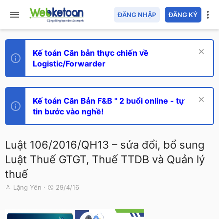
ĐĂNG NHẬP
ĐĂNG KÝ
Kế toán Căn bản thực chiến về
Logistic/Forwarder
Kế toán Căn Bản F&B " 2 buổi online - tự
tin bước vào nghề!
Luật 106/2016/QH13 – sửa đổi, bổ sung
Luật Thuế GTGT, Thuế TTDB và Quản lý
thuế
T
N
Lặng Yên
29/4/16
h
g
r
à
e
y