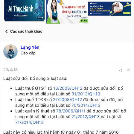
a
g
d
ử
s
i
t
a
r
Các sắc thuế khác
t
e
r
Lặng Yên
Cao cấp
29/4/16
#1
Luật sửa đổi, bổ sung 3 luật sau:
Luật thuế GTGT số
13/2008/QH12
đã được sửa đổi, bổ
sung một số điều tại Luật số
31/2013/QH13
Luật thuế TTĐB số
27/2008/QH12
đã được sửa đổi, bổ
sung một số điều tại Luật số
70/2014/QH13
Luật quản lý thuế số
78/2006/QH11
đã được sửa đổi, bổ
sung một số điều tại Luật số
21/2012/QH13
và Luật số
71/2014/QH13
Luật này có hiệu lực thi hành từ ngày 01 tháng 7 năm 2016