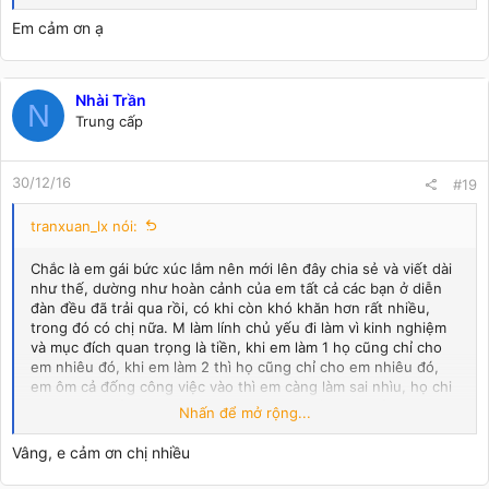
lun nghĩ " ở ngoài còn thiếu gì đứa thất nghiệp đang chờ việc
kìa " nên vậy chị nghĩ nếu thấy mình đã đủ để tự bước đi 1
Em cảm ơn ạ
mình thì cứ mạnh dạn bước đi, mà chị thấy nếu em đã báo cáo
tài chính được thì chắc cũng tích luỹ được khá nhìu rùi, ngày
xưa ra trường chị cũng phải làm trâu làm ngựa cả hai ba năm
mới làm được cái BCTC đầu tiên hjhjhj. Nhưng tết này thì gáng
Nhài Trần
N
ở lại để còn lấy tý bồi dưỡng công sức của mình cực khổ bao
Trung cấp
tháng qua nữa chứ. Chúc em tìm được con đờng thật tốt nhé.
30/12/16
#19
tranxuan_lx nói:
Chắc là em gái bức xúc lắm nên mới lên đây chia sẻ và viết dài
như thế, dường như hoàn cảnh của em tất cả các bạn ở diễn
đàn đều đã trải qua rồi, có khi còn khó khăn hơn rất nhiều,
trong đó có chị nữa. M làm lính chủ yếu đi làm vì kinh nghiệm
và mục đích quan trọng là tiền, khi em làm 1 họ cũng chỉ cho
em nhiêu đó, khi em làm 2 thì họ cũng chỉ cho em nhiêu đó,
em ôm cả đống công việc vào thì em càng làm sai nhìu, họ chi
nhìn cái sai của em mà phán xét thôi,đa phần các sếp là người
Nhấn để mở rộng...
lun nghĩ " ở ngoài còn thiếu gì đứa thất nghiệp đang chờ việc
kìa " nên vậy chị nghĩ nếu thấy mình đã đủ để tự bước đi 1
Vâng, e cảm ơn chị nhiều
mình thì cứ mạnh dạn bước đi, mà chị thấy nếu em đã báo cáo
tài chính được thì chắc cũng tích luỹ được khá nhìu rùi, ngày