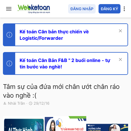
ĐĂNG NHẬP
ĐĂNG KÝ
Kế toán Căn bản thực chiến về
Logistic/Forwarder
Kế toán Căn Bản F&B " 2 buổi online - tự
tin bước vào nghề!
Tâm sự của đứa mới chân ướt chân ráo
vào nghề :(
T
N
Nhài Trần
29/12/16
h
g
r
à
e
y
a
g
d
ử