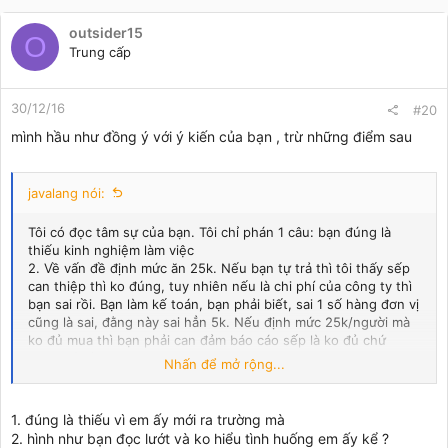
xưa ra trường chị cũng phải làm trâu làm ngựa cả hai ba năm
mới làm được cái BCTC đầu tiên hjhjhj. Nhưng tết này thì gáng
outsider15
O
ở lại để còn lấy tý bồi dưỡng công sức của mình cực khổ bao
Trung cấp
tháng qua nữa chứ. Chúc em tìm được con đờng thật tốt nhé.
30/12/16
#20
mình hầu như đồng ý với ý kiến của bạn , trừ những điểm sau
javalang nói:
Tôi có đọc tâm sự của bạn. Tôi chỉ phán 1 câu: bạn đúng là
thiếu kinh nghiệm làm việc
2. Về vấn đề định mức ăn 25k. Nếu bạn tự trả thì tôi thấy sếp
can thiệp thì ko đúng, tuy nhiên nếu là chi phí của công ty thì
bạn sai rồi. Bạn làm kế toán, bạn phải biết, sai 1 số hàng đơn vị
cũng là sai, đằng này sai hẳn 5k. Nếu định mức 25k/người mà
ko đủ mua thì bạn phải can đảm báo cáo sếp là ko đủ chứ
đừng bỏ tiền túi ra mua.
Nhấn để mở rộng...
4. Việc kế toán, bạn cho rằng khó khăn khi phải sửa sai lầm
của người khác. Tôi lại thấy cơ hội của bạn trong đó.
1. đúng là thiếu vì em ấy mới ra trường mà
2. hình như bạn đọc lướt và ko hiểu tình huống em ấy kể ?