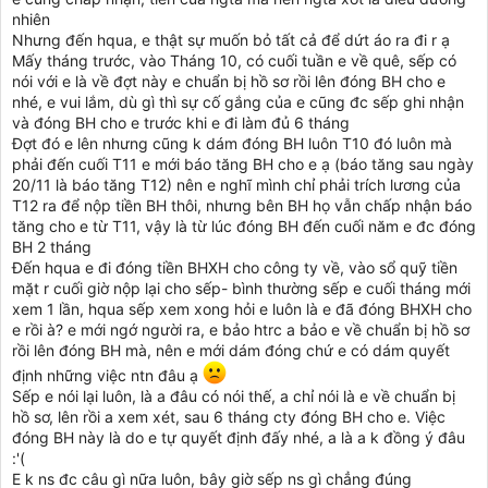
nhiên
Nhưng đến hqua, e thật sự muốn bỏ tất cả để dứt áo ra đi r ạ
Mấy tháng trước, vào Tháng 10, có cuối tuần e về quê, sếp có
nói với e là về đợt này e chuẩn bị hồ sơ rồi lên đóng BH cho e
nhé, e vui lắm, dù gì thì sự cố gắng của e cũng đc sếp ghi nhận
và đóng BH cho e trước khi e đi làm đủ 6 tháng
Đợt đó e lên nhưng cũng k dám đóng BH luôn T10 đó luôn mà
phải đến cuối T11 e mới báo tăng BH cho e ạ (báo tăng sau ngày
20/11 là báo tăng T12) nên e nghĩ mình chỉ phải trích lương của
T12 ra để nộp tiền BH thôi, nhưng bên BH họ vẫn chấp nhận báo
tăng cho e từ T11, vậy là từ lúc đóng BH đến cuối năm e đc đóng
BH 2 tháng
Đến hqua e đi đóng tiền BHXH cho công ty về, vào sổ quỹ tiền
mặt r cuối giờ nộp lại cho sếp- bình thường sếp e cuối tháng mới
xem 1 lần, hqua sếp xem xong hỏi e luôn là e đã đóng BHXH cho
e rồi à? e mới ngớ người ra, e bảo htrc a bảo e về chuẩn bị hồ sơ
rồi lên đóng BH mà, nên e mới dám đóng chứ e có dám quyết
định những việc ntn đâu ạ
Sếp e nói lại luôn, là a đâu có nói thế, a chỉ nói là e về chuẩn bị
hồ sơ, lên rồi a xem xét, sau 6 tháng cty đóng BH cho e. Việc
đóng BH này là do e tự quyết định đấy nhé, a là a k đồng ý đâu
:'(
E k ns đc câu gì nữa luôn, bây giờ sếp ns gì chẳng đúng