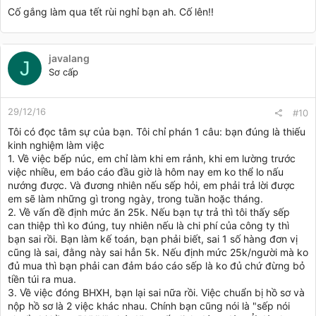
Cố gắng làm qua tết rùi nghỉ bạn ah. Cố lên!!
javalang
J
Sơ cấp
29/12/16
#10
Tôi có đọc tâm sự của bạn. Tôi chỉ phán 1 câu: bạn đúng là thiếu
kinh nghiệm làm việc
1. Về việc bếp núc, em chỉ làm khi em rảnh, khi em lường trước
việc nhiều, em báo cáo đầu giờ là hôm nay em ko thể lo nấu
nướng được. Và đương nhiên nếu sếp hỏi, em phải trả lời được
em sẽ làm những gì trong ngày, trong tuần hoặc tháng.
2. Về vấn đề định mức ăn 25k. Nếu bạn tự trả thì tôi thấy sếp
can thiệp thì ko đúng, tuy nhiên nếu là chi phí của công ty thì
bạn sai rồi. Bạn làm kế toán, bạn phải biết, sai 1 số hàng đơn vị
cũng là sai, đằng này sai hẳn 5k. Nếu định mức 25k/người mà ko
đủ mua thì bạn phải can đảm báo cáo sếp là ko đủ chứ đừng bỏ
tiền túi ra mua.
3. Về việc đóng BHXH, bạn lại sai nữa rồi. Việc chuẩn bị hồ sơ và
nộp hồ sơ là 2 việc khác nhau. Chính bạn cũng nói là "sếp nói