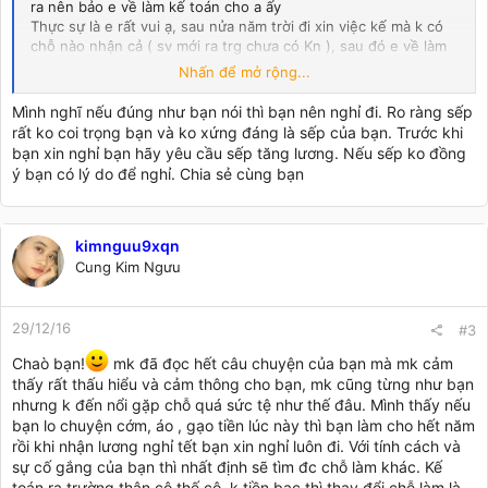
ra nên bảo e về làm kế toán cho a ấy
Thực sự là e rất vui ạ, sau nửa năm trời đi xin việc kế mà k có
chỗ nào nhận cả ( sv mới ra trg chưa có Kn ), sau đó e về làm
cho a ấy, đến nay cũng đc gần nửa năm rồi ạ. E rất biết ơn vì
Nhấn để mở rộng...
trong lúc e khó khăn, đi xin chỗ nào cũng k có ai nhận thì a ấy
đã nhận e, tạo môi trường cho e để e tích lũy dần kn và có thế
Mình nghĩ nếu đúng như bạn nói thì bạn nên nghỉ đi. Ro ràng sếp
phát triển nghề kế mà e đã chọn. E vào công ty làm và cả cty
rất ko coi trọng bạn và ko xứng đáng là sếp của bạn. Trước khi
chỉ có mình e là kế toán, đương nhiên e được làm tổng hợp ạ
bạn xin nghỉ bạn hãy yêu cầu sếp tăng lương. Nếu sếp ko đồng
ý bạn có lý do để nghỉ. Chia sẻ cùng bạn
Với 1 đứa mới ra trg như e, chưa có tý gì Kn mà làm tổng hợp
nhìu khi e nghĩ nó cũng hơi quá sức với e ạ, nhưng mọi người
trong GĐ e lại động viên, a rể e cũng động viên e nhiều, rằng
kimnguu9xqn
chỉ khi nào công việc thật áp lực thì bản thân mới nhanh phát
triển được ( a rể và c gái e cũng làm kế toán và cả 2 đều có rất
Cung Kim Ngưu
nhiều Kn trong lĩnh vực này ạ) nên e lại cố gắng, cố gắng để
tích lũy dần Kn và cố gắng với mức lương 4tr/1 tháng/ làm tổng
29/12/16
#3
hợp kiêm đi chợ + nấu ăn trưa + rửa bát cho công ty ạ
-
công ty e lại chỉ có mình e là con gái, mà mấy a công ty lại có
Chaò bạn!
mk đã đọc hết câu chuyện của bạn mà mk cảm
tính gia trưởng, bếp núc, quét dọn là việc của con gái nên e
thấy rất thấu hiểu và cảm thông cho bạn, mk cũng từng như bạn
hơi vất cả
( nói thật là ở nhà, những ch mà mấy a ý mặc
nhưng k đến nổi gặp chỗ quá sức tệ như thế đâu. Mình thấy nếu
định là việc của con gái nhiều khi e k thích e vẫn có thể k làm,
bạn lo chuyện cớm, áo , gạo tiền lúc này thì bạn làm cho hết năm
mẹ e cũng chẳng ns câu gì, đây đi làm phải làm hết k đc oán ai
rồi khi nhận lương nghỉ tết bạn xin nghỉ luôn đi. Với tính cách và
1 câu
)
sự cố gắng của bạn thì nhất định sẽ tìm đc chỗ làm khác. Kế
Nhiều khi e thấy mệt mỏi vô cùng, gọi điện về cho mẹ mà trực
toán ra trường thân cô thế cô, k tiền bạc thì thay đổi chỗ làm là