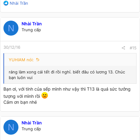
R
Nhài Trần
e
a
c
Nhài Trần
t
N
Trung cấp
i
o
n
30/12/16
s
#15
:
YUHIAM nói:
ráng làm xong cái tết đi rồi nghỉ. biết đâu có lương 13. Chúc
bạn luôn vui
Bạn ơi, với tính của sếp mình như vậy thì T13 là quá sức tưởng
tượng với mình rồi
Cảm ơn bạn nhé
Nhài Trần
N
Trung cấp