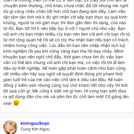
muốn khóc :'( nhưng thương bố, thương mẹ lại e cố gắng tiếp
chuyện bình thường, chỗ khác chưa chăc đã tốt nhưng mk nghĩ
" Gái có công, chồng chẳng phụ" ô trời k phụ lòng ai bao giờ
dù gì cũng chắc chắn tốt hơn chỗ bạn đang làm đấy, Làm việc
cả nên e vẫn hy vọng về 1 tương lai tốt đẹp hơn hiện tại, động
tận tâm tận tình mà k đc ghi nhận với sếp bạn thực sự quá kinh
lực để e cố gắng từng ngày
khủng, người ta nói gần mực thì đen gần đèn thì sáng, chủ nào
Thật ra, bản thân e là đứa chịu được cực và vất vả rất giỏi, e k
tớ đó, Bạn tốt thì k nên tiếp tục ở với 1 người chủ như vậy. Bạn
nề hà hay ngại việc gì cả, chỉ cần sự cố gắng của bản thân e
nói anh chị bạn nhận nhiều cty bạn nên làm với anh chị bạn rồi từ
được người ta ghi nhận nhưng thực sự làm ở đây, đến giờ phút
từ mở rộng quan hệ rồi sẽ có cty thu nhận bạn nếu bạn có trách
này e thấy a GĐ chẳng coi e ra 1 cái gì luôn ạ
e thất vọng
nhiệm trong công việc. Lúc đầu thì bạn nên chấp nhận tích luỹ
vô cùng
kinh nghiệm rồi sau khi vững vàng bạn tha hồ bay nhảy. Mình
Sếp e là 1 người rất chặt chẽ, nếu k muốn nói là keo kiệt ạ
khuyên bạn nên nghỉ chỗ đấy, thời gian chưa tìm đc việc bạn
Nhiều khi, có vẻ sếp thấy kế toán là rất rảnh nên e hay được
vẫn có thể làm chung với anh chị bạn mà, có việc rồi thì đi làm
làm xe ôm để ship hàng cho khách ạ ( sếp tiếc tiền xe ôm) hay
đâu sợ thất nghiệp. Kế toán gặp phải hoàn cảnh như bạn cũng
nhiều khi có 15k gọi chuyển phát nhanh mà sếp cũng tiếc,sai e
rất nhiều nên hãy suy nghĩ và quyết định đừng phí phạm thời
đi 7,8km chỉ để đưa HĐ GTGT cho khách rồi lại chạy về ạ
gian tuổi trẻ của mk vào việc chỗ làm k đâu vào đâu. Kế toán
E nào có dám kêu ca, vẫn lóc cóc chạy xe dù nắng hay mưa
đồng ý kiêm osin nhưng cũng tuỳ chứ kham hết như vậy thì bót
phùn,vì e nghĩ đã là nhân viên thì sếp sai gì mình cũng phải
lột quá còn gì. Mk cũng k biết nói gì hơn. Hi vọng bạn sớm đưa
làm, sếp là người trả lương cho mình cơ mà, e thấy tư nhân nào
ra qđ dúng đắn cho mk và sớm tìm đc chỗ làm mới! Cố gắng lên
cũng thế ạ
nhé!
Rồi chuyện cơm nước,bình thường như trước kia, e đi chợ nấu
cơm thì định mức mỗi ng trong công ty là 25k, e đi chợ và
phân bổ làm sao còn cả gạo, gas, dầu, mắm, hoa quả tráng
miệng......đủ thứ trên đời cho hợp lý, nhưng đợt cuối năm này
kimnguu9xqn
e nhiều việc, cần tập trung để làm BCTC nên e ns e k nấu cơm
Cung Kim Ngưu
nữa, sau rảnh rảnh e mới nấu tiếp. Thì đợt này e thấy thái độ