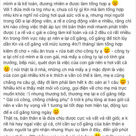
mình e là kế toán, đương nhiên e được làm tổng hợp ạ
Với 1 đứa mới ra trg như e, chưa có tý gì Kn mà làm tổng hợp
nhìu khi e nghĩ nó cũng hơi quá sức với e ạ, nhưng mọi người
trong GĐ e lại động viên, a rể e cũng động viên e nhiều, rằng chỉ
khi nào công việc thật áp lực thì bản thân mới nhanh phát triển
được ( a rể và c gái e cũng làm kế toán và cả 2 đều có rất nhiều
Kn trong lĩnh vực này ạ) nên e lại cố gắng, cố gắng để tích lũy
dần Kn và cố gắng với mức lương 4tr/1 tháng/ làm tổng hợp
kiêm đi chợ + nấu ăn trưa + rửa bát cho công ty ạ
- công ty
e lại chỉ có mình e là con gái, mà mấy a công ty lại có tính gia
trưởng, bếp núc, quét dọn là việc của con gái nên e hơi vất cả
( nói thật là ở nhà, những ch mà mấy a ý mặc định là việc
của con gái nhiều khi e k thích e vẫn có thể k làm, mẹ e cũng
chẳng ns câu gì, đây đi làm phải làm hết k đc oán ai 1 câu
)
Nhiều khi e thấy mệt mỏi vô cùng, gọi điện về cho mẹ mà trực
muốn khóc :'( nhưng thương bố, thương mẹ lại e cố gắng tiếp
" Gái có công, chồng chẳng phụ" ô trời k phụ lòng ai bao giờ cả
nên e vẫn hy vọng về 1 tương lai tốt đẹp hơn hiện tại, động lực
để e cố gắng từng ngày
Thật ra, bản thân e là đứa chịu được cực và vất vả rất giỏi, e k
nề hà hay ngại việc gì cả, chỉ cần sự cố gắng của bản thân e
được người ta ghi nhận nhưng thực sự làm ở đây, đến giờ phút