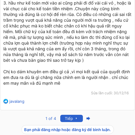
3. hầu như kế toán mới vào ai cũng phải đi đổ vài cái vỏ , hoặc là
vài chục cái cho kế toán tiền nhiệm .Chuyện này cũng bình
thường và đúng là cơ hội để rèn rũa. Có điều có những cái sai rất
trầm trọng vượt quá khả năng của người mới ra trường , nếu cứ
cố khắc phục mà ko biết chắc chắn có khi hậu quả rất nguy
hiểm. Mỗi chữ ký của kế toán đều đi kèm với trách nhiệm nặng
nề mà, phải tự lượng sức mình , nếu ko làm đc thì đừng cố ko lại
chữa lợn què thành lợn chết (trường hợp này mình nghĩ thực sự
là vượt quá khả năng của em ấy rồi, chỉ còn 3 tháng, trong đó
nửa tháng là nghỉ tết, vậy mà sổ sách từ năm trước vẫn còn nát
bét và chưa bàn giao thì sao trở tay kịp )
Chị ko dám khuyên em điều gì cả ,vì mọi kết quả của quyết định
em đưa ra dù là gì chăng nữa chính em là người nhận . chỉ chúc
em may mắn và đủ mạnh mẽ
Sửa lần cuối:
30/12/16
R
javalang
e
a
c
Last
1 of 4
Tiếp
t
i
Bạn phải đăng nhập hoặc đăng ký để bình luận.
o