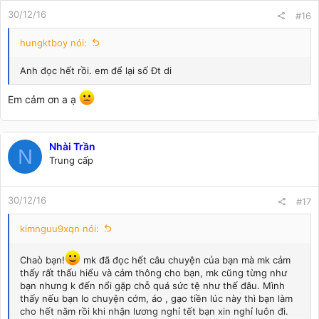
30/12/16
#16
hungktboy nói:
Anh đọc hết rồi. em để lại số Đt di
Em cảm ơn a ạ
Nhài Trần
N
Trung cấp
30/12/16
#17
kimnguu9xqn nói:
Chaò bạn!
mk đã đọc hết câu chuyện của bạn mà mk cảm
thấy rất thấu hiểu và cảm thông cho bạn, mk cũng từng như
bạn nhưng k đến nổi gặp chỗ quá sức tệ như thế đâu. Mình
thấy nếu bạn lo chuyện cớm, áo , gạo tiền lúc này thì bạn làm
cho hết năm rồi khi nhận lương nghỉ tết bạn xin nghỉ luôn đi.