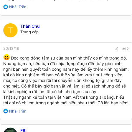
R
Nhài Trần
e
a
c
Thân Chu
t
T
Trung cấp
i
o
n
30/12/16
s
#12
:
Đọc xong dòng tâm sự của bạn mình thấy có mình trong đó.
Nhưng bạn ah, nếu bạn đã chịu đựng được đến bây giờ mình
nghĩ bạn nên quyết toán xong năm nay để lấy thêm kinh nghiệm,
khi có kinh nghiệm rồi bạn có thể vừa làm vừa tìm 1 công việc
mới, có công việc mới rồi thì chuyển luôn không tội gì làm đây
cho mệt. Có thể bây giờ bạn vất vả làm lại số sách nhưng đó sẽ
là kinh nghiệm rất lớn rất có ích cho bạn sau này.
Thật sự ngành kế toán tại Việt Nam vất thì không ai bằng, hiểu
thì chỉ có chị em trong ngành mới hiểu nhau thôi. Cố lên bạn hiền!
R
Nhài Trần
e
a
c
FBI