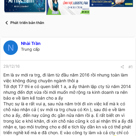
s
i
t
a
r
Phát triển bản thân
t
e
r
Nhài Trần
N
Trung cấp
29/12/16
#1
Em là sv mới ra trg, đi làm từ đầu năm 2016 rồi nhưng toàn làm
việc không đúng chuyên ngành thôi ạ
Tới đợt T7 thì e có quen biết 1 a, a ấy thành lập cty từ năm 2014
nhưng đến đợt vừa rồi mới muốn mở rộng ra kinh doanh ra nên
bảo e về làm kế toán cho a ấy
Thực sự là e rất vui ạ, sau nửa năm trời đi xin việc kế mà k có
chỗ nào nhận cả ( sv mới ra trg chưa có Kn ), sau đó e về làm
cho a ấy, đến nay cũng đc gần nửa năm rồi ạ. E rất biết ơn vì
trong lúc e khó khăn, đi xin chỗ nào cũng k có ai nhận thì a ấy đã
nhận e, tạo môi trường cho e để e tích lũy dần kn và có thế phát
triển nghề kế mà e đã chọn. E vào công ty làm và cả cty chỉ có