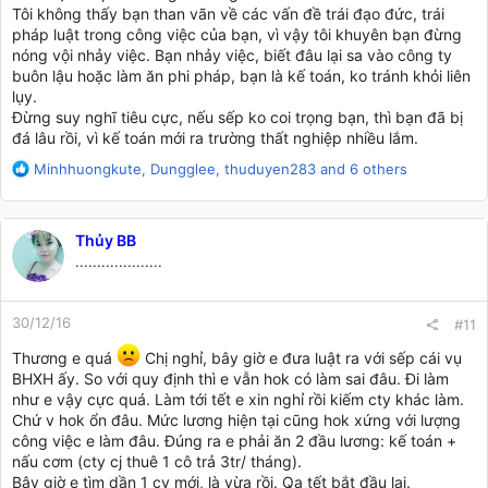
Tôi không thấy bạn than vãn về các vấn đề trái đạo đức, trái
pháp luật trong công việc của bạn, vì vậy tôi khuyên bạn đừng
nóng vội nhảy việc. Bạn nhảy việc, biết đâu lại sa vào công ty
buôn lậu hoặc làm ăn phi pháp, bạn là kế toán, ko tránh khỏi liên
lụy.
Đừng suy nghĩ tiêu cực, nếu sếp ko coi trọng bạn, thì bạn đã bị
đá lâu rồi, vì kế toán mới ra trường thất nghiệp nhiều lắm.
R
Minhhuongkute
,
Dungglee
,
thuduyen283
and 6 others
e
a
c
Thủy BB
t
....................
i
o
n
30/12/16
s
#11
:
Thương e quá
Chị nghỉ, bây giờ e đưa luật ra với sếp cái vụ
BHXH ấy. So với quy định thì e vẫn hok có làm sai đâu. Đi làm
như e vậy cực quá. Làm tới tết e xin nghỉ rồi kiếm cty khác làm.
Chứ v hok ổn đâu. Mức lương hiện tại cũng hok xứng với lượng
công việc e làm đâu. Đúng ra e phải ăn 2 đầu lương: kế toán +
nấu cơm (cty cj thuê 1 cô trả 3tr/ tháng).
Bây giờ e tìm dần 1 cv mới, là vừa rồi. Qa tết bắt đầu lại.