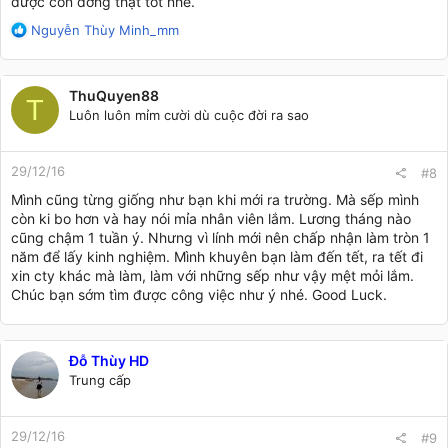
được con đờng thật tốt nhé.
R
Nguyễn Thùy Minh_mm
e
a
c
ThuQuyen88
t
T
Luôn luôn mỉm cười dù cuộc đời ra sao
i
o
n
29/12/16
s
#8
:
Mình cũng từng giống như bạn khi mới ra trường. Mà sếp mình
còn ki bo hơn và hay nói mỉa nhân viên lắm. Lương tháng nào
cũng chậm 1 tuần ý. Nhưng vì lính mới nên chấp nhận làm tròn 1
năm để lấy kinh nghiệm. Mình khuyên bạn làm đến tết, ra tết đi
xin cty khác mà làm, làm với những sếp như vậy mệt mỏi lắm.
Chúc bạn sớm tìm được công việc như ý nhé. Good Luck.
Đỗ Thùy HD
Trung cấp
29/12/16
#9