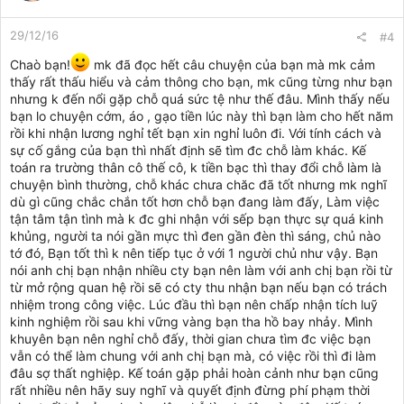
của sếp với e có vẻ khác trước rất nhiều, thay đổi hẳn ạ. Rồi
trưa đến cả công ty e đi ăn ngoài, bọn e ăn suất cơm rang 30k
29/12/16
#4
mà sếp cũng nói, dạo này a,e nhà mình ăn toàn vượt định mức
thôi đấy, lần sau đi ăn cái gì đúng 25k thôi
Chaò bạn!
mk đã đọc hết câu chuyện của bạn mà mk cảm
Chuyện sếp công ty tư nhân ki cũng là điều dễ hiểu đương
thấy rất thấu hiểu và cảm thông cho bạn, mk cũng từng như bạn
nhiên thôi ạ, e thấy nhiều a/c cũng hay kể về sếp của các a/c
nhưng k đến nổi gặp chỗ quá sức tệ như thế đâu. Mình thấy nếu
như vậy, e cũng chấp nhận, tiền của ngta mà nên ngta xót là
bạn lo chuyện cớm, áo , gạo tiền lúc này thì bạn làm cho hết năm
điều đương nhiên
rồi khi nhận lương nghỉ tết bạn xin nghỉ luôn đi. Với tính cách và
Nhưng đến hqua, e thật sự muốn bỏ tất cả để dứt áo ra đi r ạ
sự cố gắng của bạn thì nhất định sẽ tìm đc chỗ làm khác. Kế
Mấy tháng trước, vào Tháng 10, có cuối tuần e về quê, sếp có
toán ra trường thân cô thế cô, k tiền bạc thì thay đổi chỗ làm là
nói với e là về đợt này e chuẩn bị hồ sơ rồi lên đóng BH cho e
chuyện bình thường, chỗ khác chưa chăc đã tốt nhưng mk nghĩ
nhé, e vui lắm, dù gì thì sự cố gắng của e cũng đc sếp ghi
dù gì cũng chắc chắn tốt hơn chỗ bạn đang làm đấy, Làm việc
nhận và đóng BH cho e trước khi e đi làm đủ 6 tháng
tận tâm tận tình mà k đc ghi nhận với sếp bạn thực sự quá kinh
Đợt đó e lên nhưng cũng k dám đóng BH luôn T10 đó luôn mà
khủng, người ta nói gần mực thì đen gần đèn thì sáng, chủ nào
phải đến cuối T11 e mới báo tăng BH cho e ạ (báo tăng sau
tớ đó, Bạn tốt thì k nên tiếp tục ở với 1 người chủ như vậy. Bạn
ngày 20/11 là báo tăng T12) nên e nghĩ mình chỉ phải trích
nói anh chị bạn nhận nhiều cty bạn nên làm với anh chị bạn rồi từ
lương của T12 ra để nộp tiền BH thôi, nhưng bên BH họ vẫn
từ mở rộng quan hệ rồi sẽ có cty thu nhận bạn nếu bạn có trách
chấp nhận báo tăng cho e từ T11, vậy là từ lúc đóng BH đến
nhiệm trong công việc. Lúc đầu thì bạn nên chấp nhận tích luỹ
cuối năm e đc đóng BH 2 tháng
kinh nghiệm rồi sau khi vững vàng bạn tha hồ bay nhảy. Mình
Đến hqua e đi đóng tiền BHXH cho công ty về, vào sổ quỹ tiền
mặt r cuối giờ nộp lại cho sếp- bình thường sếp e cuối tháng
khuyên bạn nên nghỉ chỗ đấy, thời gian chưa tìm đc việc bạn
mới xem 1 lần, hqua sếp xem xong hỏi e luôn là e đã đóng
vẫn có thể làm chung với anh chị bạn mà, có việc rồi thì đi làm
BHXH cho e rồi à? e mới ngớ người ra, e bảo htrc a bảo e về
đâu sợ thất nghiệp. Kế toán gặp phải hoàn cảnh như bạn cũng
chuẩn bị hồ sơ rồi lên đóng BH mà, nên e mới dám đóng chứ e
rất nhiều nên hãy suy nghĩ và quyết định đừng phí phạm thời