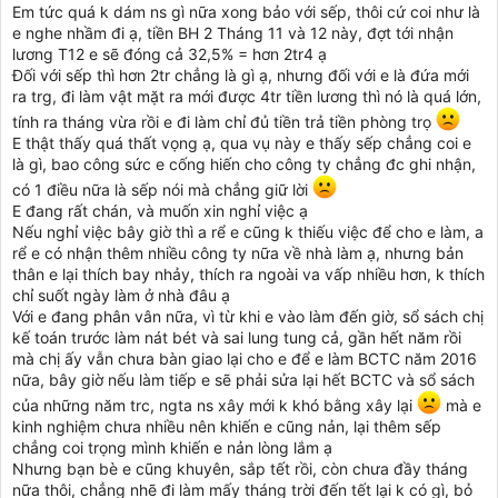
Em tức quá k dám ns gì nữa xong bảo với sếp, thôi cứ coi như là
e nghe nhầm đi ạ, tiền BH 2 Tháng 11 và 12 này, đợt tới nhận
lương T12 e sẽ đóng cả 32,5% = hơn 2tr4 ạ
Đối với sếp thì hơn 2tr chẳng là gì ạ, nhưng đối với e là đứa mới
ra trg, đi làm vật mặt ra mới được 4tr tiền lương thì nó là quá lớn,
tính ra tháng vừa rồi e đi làm chỉ đủ tiền trả tiền phòng trọ
E thật thấy quá thất vọng ạ, qua vụ này e thấy sếp chẳng coi e
là gì, bao công sức e cống hiến cho công ty chẳng đc ghi nhận,
có 1 điều nữa là sếp nói mà chẳng giữ lời
E đang rất chán, và muốn xin nghỉ việc ạ
Nếu nghỉ việc bây giờ thì a rể e cũng k thiếu việc để cho e làm, a
rể e có nhận thêm nhiều công ty nữa về nhà làm ạ, nhưng bản
thân e lại thích bay nhảy, thích ra ngoài va vấp nhiều hơn, k thích
chỉ suốt ngày làm ở nhà đâu ạ
Với e đang phân vân nữa, vì từ khi e vào làm đến giờ, sổ sách chị
kế toán trước làm nát bét và sai lung tung cả, gần hết năm rồi
mà chị ấy vẫn chưa bàn giao lại cho e để e làm BCTC năm 2016
nữa, bây giờ nếu làm tiếp e sẽ phải sửa lại hết BCTC và sổ sách
của những năm trc, ngta ns xây mới k khó bằng xây lại
mà e
kinh nghiệm chưa nhiều nên khiến e cũng nản, lại thêm sếp
chẳng coi trọng mình khiến e nản lòng lắm ạ
Nhưng bạn bè e cũng khuyên, sắp tết rồi, còn chưa đầy tháng
nữa thôi, chẳng nhẽ đi làm mấy tháng trời đến tết lại k có gì, bỏ