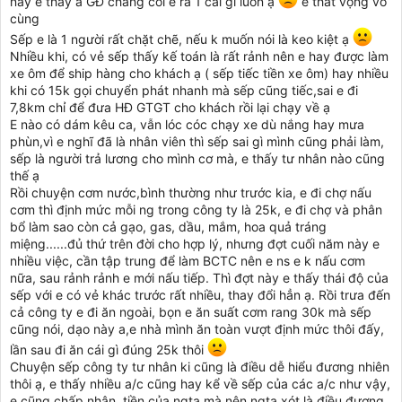
này e thấy a GĐ chẳng coi e ra 1 cái gì luôn ạ
e thất vọng vô
cùng
Sếp e là 1 người rất chặt chẽ, nếu k muốn nói là keo kiệt ạ
Nhiều khi, có vẻ sếp thấy kế toán là rất rảnh nên e hay được làm
xe ôm để ship hàng cho khách ạ ( sếp tiếc tiền xe ôm) hay nhiều
khi có 15k gọi chuyển phát nhanh mà sếp cũng tiếc,sai e đi
7,8km chỉ để đưa HĐ GTGT cho khách rồi lại chạy về ạ
E nào có dám kêu ca, vẫn lóc cóc chạy xe dù nắng hay mưa
phùn,vì e nghĩ đã là nhân viên thì sếp sai gì mình cũng phải làm,
sếp là người trả lương cho mình cơ mà, e thấy tư nhân nào cũng
thế ạ
Rồi chuyện cơm nước,bình thường như trước kia, e đi chợ nấu
cơm thì định mức mỗi ng trong công ty là 25k, e đi chợ và phân
bổ làm sao còn cả gạo, gas, dầu, mắm, hoa quả tráng
miệng......đủ thứ trên đời cho hợp lý, nhưng đợt cuối năm này e
nhiều việc, cần tập trung để làm BCTC nên e ns e k nấu cơm
nữa, sau rảnh rảnh e mới nấu tiếp. Thì đợt này e thấy thái độ của
sếp với e có vẻ khác trước rất nhiều, thay đổi hẳn ạ. Rồi trưa đến
cả công ty e đi ăn ngoài, bọn e ăn suất cơm rang 30k mà sếp
cũng nói, dạo này a,e nhà mình ăn toàn vượt định mức thôi đấy,
lần sau đi ăn cái gì đúng 25k thôi
Chuyện sếp công ty tư nhân ki cũng là điều dễ hiểu đương nhiên
thôi ạ, e thấy nhiều a/c cũng hay kể về sếp của các a/c như vậy,
e cũng chấp nhận, tiền của ngta mà nên ngta xót là điều đương