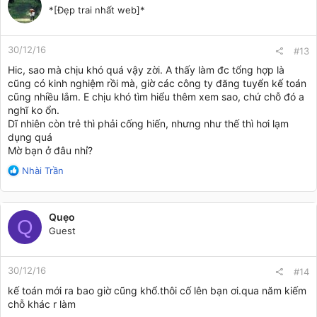
t
*[Đẹp trai nhất web]*
i
o
n
30/12/16
s
#13
:
Hic, sao mà chịu khó quá vậy zời. A thấy làm đc tổng hợp là
cũng có kinh nghiệm rồi mà, giờ các công ty đăng tuyển kế toán
cũng nhiều lắm. E chịu khó tìm hiểu thêm xem sao, chứ chỗ đó a
nghĩ ko ổn.
Dĩ nhiên còn trẻ thì phải cống hiến, nhưng như thế thì hơi lạm
dụng quá
Mờ bạn ở đâu nhỉ?
R
Nhài Trần
e
a
c
Quẹo
t
Q
Guest
i
o
n
30/12/16
s
#14
:
kế toán mới ra bao giờ cũng khổ.thôi cố lên bạn ơi.qua năm kiếm
chỗ khác r làm