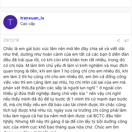
2016 nữa, bây giờ nếu làm tiếp e sẽ phải sửa lại hết BCTC và
sổ sách của những năm trc, ngta ns xây mới k khó bằng xây lại
mà e kinh nghiệm chưa nhiều nên khiến e cũng nản, lại
tranxuan_lx
thêm sếp chẳng coi trọng mình khiến e nản lòng lắm ạ
T
Nhưng bạn bè e cũng khuyên, sắp tết rồi, còn chưa đầy tháng
Cao cấp
nữa thôi, chẳng nhẽ đi làm mấy tháng trời đến tết lại k có gì,
bỏ thì tiếc lắm ạ
29/12/16
Em kb phải quyết định như thế nào nữa ạ
#7
A/ chị cho e lời khuyên với
Chắc là em gái bức xúc lắm nên mới lên đây chia sẻ và viết dài
Thật sự nếu có người kiên nhẫn đọc đến những dòng cuối bài
như thế, dường như hoàn cảnh của em tất cả các bạn ở diễn đàn
này thì e rất rất biết ơn và rất muốn a/c cho e 1 lời khuyên của
đều đã trải qua rồi, có khi còn khó khăn hơn rất nhiều, trong đó
những người đi trước ạ
có chị nữa. M làm lính chủ yếu đi làm vì kinh nghiệm và mục đích
Em cảm ơn rất nhiều
quan trọng là tiền, khi em làm 1 họ cũng chỉ cho em nhiêu đó, khi
em làm 2 thì họ cũng chỉ cho em nhiêu đó, em ôm cả đống công
việc vào thì em càng làm sai nhìu, họ chi nhìn cái sai của em mà
phán xét thôi,đa phần các sếp là người lun nghĩ " ở ngoài còn
thiếu gì đứa thất nghiệp đang chờ việc kìa " nên vậy chị nghĩ
nếu thấy mình đã đủ để tự bước đi 1 mình thì cứ mạnh dạn bước
đi, mà chị thấy nếu em đã báo cáo tài chính được thì chắc cũng
tích luỹ được khá nhìu rùi, ngày xưa ra trường chị cũng phải làm
trâu làm ngựa cả hai ba năm mới làm được cái BCTC đầu tiên
hjhjhj. Nhưng tết này thì gáng ở lại để còn lấy tý bồi dưỡng công
sức của mình cực khổ bao tháng qua nữa chứ. Chúc em tìm