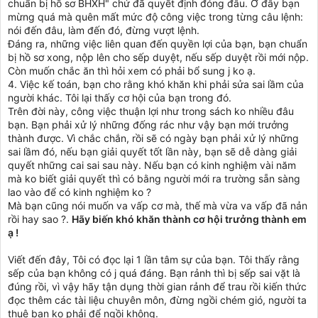
chuẩn bị hồ sơ BHXH" chứ đã quyết định đóng đâu. Ở đây bạn
mừng quá mà quên mất mức độ công việc trong từng câu lệnh:
nói đến đâu, làm đến đó, đừng vượt lệnh.
Đáng ra, những việc liên quan đến quyền lợi của bạn, bạn chuẩn
bị hồ sơ xong, nộp lên cho sếp duyệt, nếu sếp duyệt rồi mới nộp.
Còn muốn chắc ăn thì hỏi xem có phải bổ sung j ko ạ.
4. Việc kế toán, bạn cho rằng khó khăn khi phải sửa sai lầm của
người khác. Tôi lại thấy cơ hội của bạn trong đó.
Trên đời này, công việc thuận lợi như trong sách ko nhiều đâu
bạn. Bạn phải xử lý những đống rác như vậy bạn mới trưởng
thành được. Vì chắc chắn, rồi sẽ có ngày bạn phải xử lý những
sai lầm đó, nếu bạn giải quyết tốt lần này, bạn sẽ dễ dàng giải
quyết những cai sai sau này. Nếu bạn có kinh nghiệm vài năm
mà ko biết giải quyết thì có bằng người mới ra trường sẵn sàng
lao vào để có kinh nghiệm ko ?
Mà bạn cũng nói muốn va vấp cơ mà, thế mà vừa va vấp đã nản
rồi hay sao ?.
Hãy biến khó khăn thành cơ hội trưởng thành em
ạ !
Viết đến đây, Tôi có đọc lại 1 lần tâm sự của bạn. Tôi thấy rằng
sếp của bạn không có j quá đáng. Bạn rảnh thì bị sếp sai vặt là
đúng rồi, vì vậy hãy tận dụng thời gian rảnh để trau rồi kiến thức
đọc thêm các tài liệu chuyên môn, đừng ngồi chém gió, người ta
thuê bạn ko phải để ngồi không.