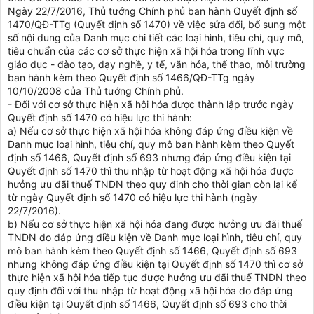
Ngày 22/7/2016, Thủ tướng Chính phủ ban hành Quyết định số
1470/QĐ-TTg (Quyết định số 1470) về việc sửa đổi, bổ sung một
số nội dung của Danh mục chi tiết các loại hình, tiêu chí, quy mô,
tiêu chuẩn của các cơ sở thực hiện xã hội hóa trong lĩnh vực
giáo dục - đào tạo, dạy nghề, y tế, văn hóa, thể thao, môi trường
ban hành kèm theo Quyết định số 1466/QĐ-TTg ngày
10/10/2008 của Thủ tướng Chính phủ.
- Đối với cơ sở thực hiện xã hội hóa được thành lập trước ngày
Quyết định số 1470 có hiệu lực thi hành:
a) Nếu cơ sở thực hiện xã hội hóa không đáp ứng điều kiện về
Danh mục loại hình, tiêu chí, quy mô ban hành kèm theo Quyết
định số 1466, Quyết định số 693 nhưng đáp ứng điều kiện tại
Quyết định số 1470 thì thu nhập từ hoạt động xã hội hóa được
hưởng ưu đãi thuế TNDN theo quy định cho thời gian còn lại kể
từ ngày Quyết định số 1470 có hiệu lực thi hành (ngày
22/7/2016).
b) Nếu cơ sở thực hiện xã hội hóa đang được hưởng ưu đãi thuế
TNDN do đáp ứng điều kiện về Danh mục loại hình, tiêu chí, quy
mô ban hành kèm theo Quyết định số 1466, Quyết định số 693
nhưng không đáp ứng điều kiện tại Quyết định số 1470 thì cơ sở
thực hiện xã hội hóa tiếp tục được hưởng ưu đãi thuế TNDN theo
quy định đối với thu nhập từ hoạt động xã hội hóa do đáp ứng
điều kiện tại Quyết định số 1466, Quyết định số 693 cho thời