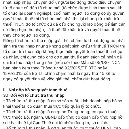
nhất, sáp nhập, chuyển đổi), người lao động được điều chuyển
từ tổ chức cũ đến tổ chức mới (tổ chức được hình thành sau khi
tổ chức lại doanh nghiệp), cuối năm người lao động có ủy quyền
quyết toán thuế thì tổ chức mới phải thu lại chứng từ khấu trừ
thuế TNCN do tổ chức cũ đã cấp cho người lao động để làm căn
cứ tổng hợp thu nhập, số thuế đã khấu trừ và quyết toán thuế
thay cho người lao động.
Riêng tổ chức trả thu nhập giải thể, chấm dứt hoạt động có phát
sinh trả thu nhập nhưng không phát sinh khấu trừ thuế TNCN thì
tổ chức trả thu nhập không thực hiện quyết toán thuế thu nhập
cá nhân, chỉ cung cấp cho cơ quan thuế danh sách cá nhân đã
chi trả thu nhập trong năm (nếu có) theo Mẫu số 05/DS-TNCN
ban hành kèm theo Thông tư số 92/2015/TT-BTC ngày
15/6/2015 của Bộ Tài chính chậm nhất là ngày thứ 45 kể từ
ngày có quyết định về việc giải thể, chấm dứt hoạt động.
III. Nơi nộp hồ sơ quyết toán thuế
3.1. Đối với tổ chức trả thu nhập
- Tổ chức trả thu nhập là cơ sở sản xuất, kinh doanh: nộp hồ sơ
khai thuế tại cơ quan thuế trực tiếp quản lý tổ chức.
- Tổ chức trả thu nhập là cơ quan Trung ương; cơ quan thuộc,
trực thuộc Bộ, ngành, UBND cấp tỉnh; cơ quan cấp tỉnh: nộp hồ
sơ khai thuế tại Cục Thuế nơi tổ chức đóng trụ sở chính.
- Tổ chức trả thu nhập là cơ quan thuộc, trực thuộc UBND cấp