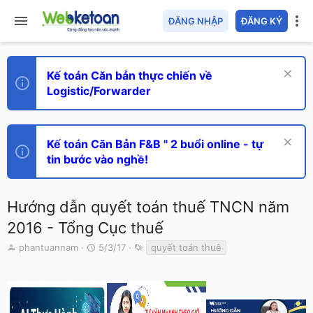
ĐĂNG NHẬP
ĐĂNG KÝ
Kế toán Căn bản thực chiến về
Logistic/Forwarder
Kế toán Căn Bản F&B " 2 buổi online - tự
tin bước vào nghề!
Hướng dẫn quyết toán thuế TNCN năm
2016 - Tổng Cục thuế
T
N
T
phantuannam
5/3/17
quyết toán thuê
h
g
ừ
r
à
k
e
y
h
a
g
ó
d
ử
a