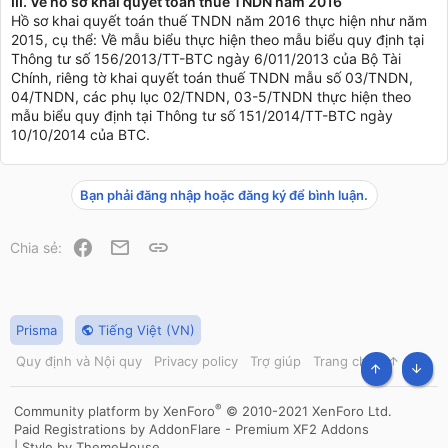
III. Về hồ sơ khai quyết toán thuế TNDN năm 2016
Hồ sơ khai quyết toán thuế TNDN năm 2016 thực hiện như năm
2015, cụ thể: Về mẫu biểu thực hiện theo mẫu biểu quy định tại
Thông tư số 156/2013/TT-BTC ngày 6/011/2013 của Bộ Tài
Chính, riêng tờ khai quyết toán thuế TNDN mẫu số 03/TNDN,
04/TNDN, các phụ lục 02/TNDN, 03-5/TNDN thực hiện theo
mẫu biểu quy định tại Thông tư số 151/2014/TT-BTC ngày
10/10/2014 của BTC.
Bạn phải đăng nhập hoặc đăng ký để bình luận.
Facebook
Email
Link
Chia sẻ:
Prisma
Tiếng Việt (VN)
Quy định và Nội quy
Privacy policy
Trợ giúp
Trang chủ
R
S
TOP
BOT
S
®
Community platform by XenForo
© 2010-2021 XenForo Ltd.
Paid Registrations by
AddonFlare - Premium XF2 Addons
|
Style by ThemeHouse