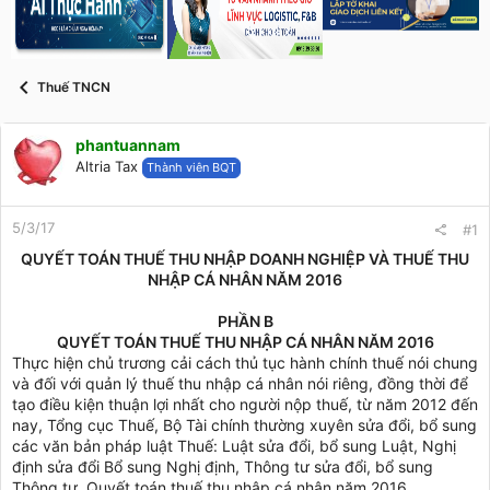
s
i
t
a
r
Thuế TNCN
t
e
r
phantuannam
Altria Tax
Thành viên BQT
5/3/17
#1
QUYẾT TOÁN THUẾ THU NHẬP DOANH NGHIỆP VÀ THUẾ THU
NHẬP CÁ NHÂN NĂM 2016
PHẦN B
QUYẾT TOÁN THUẾ THU NHẬP CÁ NHÂN NĂM 2016
Thực hiện chủ trương cải cách thủ tục hành chính thuế nói chung
và đối với quản lý thuế thu nhập cá nhân nói riêng, đồng thời để
tạo điều kiện thuận lợi nhất cho người nộp thuế, từ năm 2012 đến
nay, Tổng cục Thuế, Bộ Tài chính thường xuyên sửa đổi, bổ sung
các văn bản pháp luật Thuế: Luật sửa đổi, bổ sung Luật, Nghị
định sửa đổi Bổ sung Nghị định, Thông tư sửa đổi, bổ sung
Thông tư. Quyết toán thuế thu nhập cá nhân năm 2016.