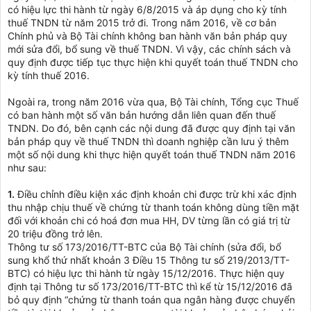
có hiệu lực thi hành từ ngày 6/8/2015 và áp dụng cho kỳ tính
thuế TNDN từ năm 2015 trở đi. Trong năm 2016, về cơ bản
Chính phủ và Bộ Tài chính không ban hành văn bản pháp quy
mới sửa đổi, bổ sung về thuế TNDN. Vì vậy, các chính sách và
quy định được tiếp tục thực hiện khi quyết toán thuế TNDN cho
kỳ tính thuế 2016.
Ngoài ra, trong năm 2016 vừa qua, Bộ Tài chính, Tổng cục Thuế
có ban hành một số văn bản hướng dẫn liên quan đến thuế
TNDN. Do đó, bên cạnh các nội dung đã được quy định tại văn
bản pháp quy về thuế TNDN thì doanh nghiệp cần lưu ý thêm
một số nội dung khi thực hiện quyết toán thuế TNDN năm 2016
như sau:
1.
Điều chỉnh điều kiện xác định khoản chi được trừ khi xác định
thu nhập chịu thuế về chứng từ thanh toán không dùng tiền mặt
đối với khoản chi có hoá đơn mua HH, DV từng lần có giá trị từ
20 triệu đồng trở lên.
Thông tư số 173/2016/TT-BTC của Bộ Tài chính (sửa đổi, bổ
sung khổ thứ nhất khoản 3 Điều 15 Thông tư số 219/2013/TT-
BTC) có hiệu lực thi hành từ ngày 15/12/2016. Thực hiện quy
định tại Thông tư số 173/2016/TT-BTC thì kể từ 15/12/2016 đã
bỏ quy định “chứng từ thanh toán qua ngân hàng được chuyển