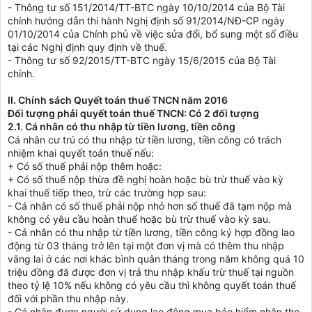
- Thông tư số 151/2014/TT-BTC ngày 10/10/2014 của Bộ Tài
chính hướng dẫn thi hành Nghị định số 91/2014/NĐ-CP ngày
01/10/2014 của Chính phủ về việc sửa đổi, bổ sung một số điều
tại các Nghị định quy định về thuế.
- Thông tư số 92/2015/TT-BTC ngày 15/6/2015 của Bộ Tài
chính.
II. Chính sách Quyết toán thuế TNCN năm 2016
Đối tượng phải quyết toán thuế TNCN: Có 2 đối tượng
2.1. Cá nhân có thu nhập từ tiền lương, tiền công
Cá nhân cư trú có thu nhập từ tiền lương, tiền công có trách
nhiệm khai quyết toán thuế nếu:
+ Có số thuế phải nộp thêm hoặc:
+ Có số thuế nộp thừa đề nghị hoàn hoặc bù trừ thuế vào kỳ
khai thuế tiếp theo, trừ các trường hợp sau:
- Cá nhân có số thuế phải nộp nhỏ hơn số thuế đã tạm nộp mà
không có yêu cầu hoàn thuế hoặc bù trừ thuế vào kỳ sau.
- Cá nhân có thu nhập từ tiền lương, tiền công ký hợp đồng lao
động từ 03 tháng trở lên tại một đơn vị mà có thêm thu nhập
vãng lai ở các nơi khác bình quân tháng trong năm không quá 10
triệu đồng đã được đơn vị trả thu nhập khấu trừ thuế tại nguồn
theo tỷ lệ 10% nếu không có yêu cầu thì không quyết toán thuế
đối với phần thu nhập này.
- Cá nhân được người sử dụng lao động mua bảo hiểm nhân thọ