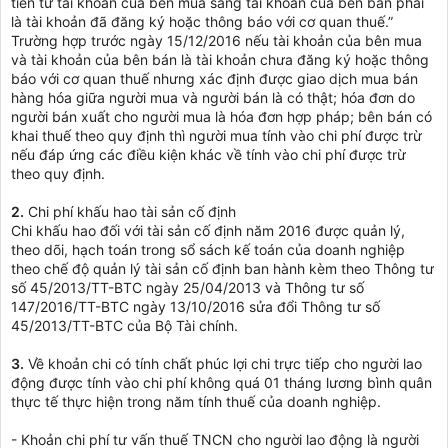
tiền từ tài khoản của bên mua sang tài khoản của bên bán phải
là tài khoản đã đăng ký hoặc thông báo với cơ quan thuế.”
Trường hợp trước ngày 15/12/2016 nếu tài khoản của bên mua
và tài khoản của bên bán là tài khoản chưa đăng ký hoặc thông
báo với cơ quan thuế nhưng xác định được giao dịch mua bán
hàng hóa giữa người mua và người bán là có thật; hóa đơn do
người bán xuất cho người mua là hóa đơn hợp pháp; bên bán có
khai thuế theo quy định thì người mua tính vào chi phí được trừ
nếu đáp ứng các điều kiện khác về tính vào chi phí được trừ
theo quy định.
2.
Chi phí khấu hao tài sản cố định
Chi khấu hao đối với tài sản cố định năm 2016 được quản lý,
theo dõi, hạch toán trong sổ sách kế toán của doanh nghiệp
theo chế độ quản lý tài sản cố định ban hành kèm theo Thông tư
số 45/2013/TT-BTC ngày 25/04/2013 và Thông tư số
147/2016/TT-BTC ngày 13/10/2016 sửa đổi Thông tư số
45/2013/TT-BTC của Bộ Tài chính.
3.
Về khoản chi có tính chất phúc lợi chi trực tiếp cho người lao
động được tính vào chi phí không quá 01 tháng lương bình quân
thực tế thực hiện trong năm tính thuế của doanh nghiệp.
- Khoản chi phí tư vấn thuế TNCN cho người lao động là người