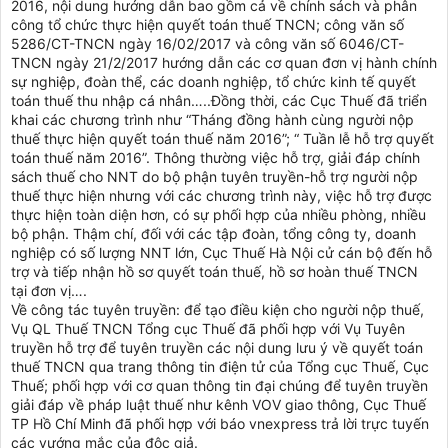
2016, nội dung hướng dẫn bao gồm cả về chính sách và phân
công tổ chức thực hiện quyết toán thuế TNCN; công văn số
5286/CT-TNCN ngày 16/02/2017 và công văn số 6046/CT-
TNCN ngày 21/2/2017 hướng dẫn các cơ quan đơn vị hành chính
sự nghiệp, đoàn thể, các doanh nghiệp, tổ chức kinh tế quyết
toán thuế thu nhập cá nhân…..Đồng thời, các Cục Thuế đã triển
khai các chương trình như “Tháng đồng hành cùng người nộp
thuế thực hiện quyết toán thuế năm 2016”; “ Tuần lễ hỗ trợ quyết
toán thuế năm 2016”. Thông thường việc hỗ trợ, giải đáp chính
sách thuế cho NNT do bộ phận tuyên truyền-hỗ trợ người nộp
thuế thực hiện nhưng với các chương trình này, việc hỗ trợ được
thực hiện toàn diện hơn, có sự phối hợp của nhiều phòng, nhiều
bộ phận. Thậm chí, đối với các tập đoàn, tổng công ty, doanh
nghiệp có số lượng NNT lớn, Cục Thuế Hà Nội cử cán bộ đến hỗ
trợ và tiếp nhận hồ sơ quyết toán thuế, hồ sơ hoàn thuế TNCN
tại đơn vị….
Về công tác tuyên truyền: để tạo điều kiện cho người nộp thuế,
Vụ QL Thuế TNCN Tổng cục Thuế đã phối hợp với Vụ Tuyên
truyền hỗ trợ để tuyên truyền các nội dung lưu ý về quyết toán
thuế TNCN qua trang thông tin điện tử của Tổng cục Thuế, Cục
Thuế; phối hợp với cơ quan thông tin đại chúng để tuyên truyền
giải đáp về pháp luật thuế như kênh VOV giao thông, Cục Thuế
TP Hồ Chí Minh đã phối hợp với báo vnexpress trả lời trực tuyến
các vướng mắc của độc giả.