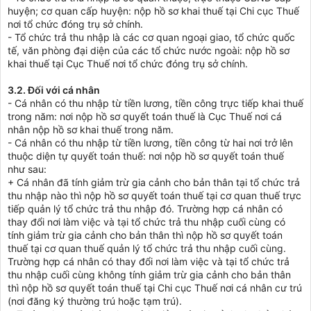
huyện; cơ quan cấp huyện: nộp hồ sơ khai thuế tại Chi cục Thuế
nơi tổ chức đóng trụ sở chính.
- Tổ chức trả thu nhập là các cơ quan ngoại giao, tổ chức quốc
tế, văn phòng đại diện của các tổ chức nước ngoài: nộp hồ sơ
khai thuế tại Cục Thuế nơi tổ chức đóng trụ sở chính.
3.2. Đối với cá nhân
- Cá nhân có thu nhập từ tiền lương, tiền công trực tiếp khai thuế
trong năm: nơi nộp hồ sơ quyết toán thuế là Cục Thuế nơi cá
nhân nộp hồ sơ khai thuế trong năm.
- Cá nhân có thu nhập từ tiền lương, tiền công từ hai nơi trở lên
thuộc diện tự quyết toán thuế: nơi nộp hồ sơ quyết toán thuế
như sau:
+ Cá nhân đã tính giảm trừ gia cảnh cho bản thân tại tổ chức trả
thu nhập nào thì nộp hồ sơ quyết toán thuế tại cơ quan thuế trực
tiếp quản lý tổ chức trả thu nhập đó. Trường hợp cá nhân có
thay đổi nơi làm việc và tại tổ chức trả thu nhập cuối cùng có
tính giảm trừ gia cảnh cho bản thân thì nộp hồ sơ quyết toán
thuế tại cơ quan thuế quản lý tổ chức trả thu nhập cuối cùng.
Trường hợp cá nhân có thay đổi nơi làm việc và tại tổ chức trả
thu nhập cuối cùng không tính giảm trừ gia cảnh cho bản thân
thì nộp hồ sơ quyết toán thuế tại Chi cục Thuế nơi cá nhân cư trú
(nơi đăng ký thường trú hoặc tạm trú).