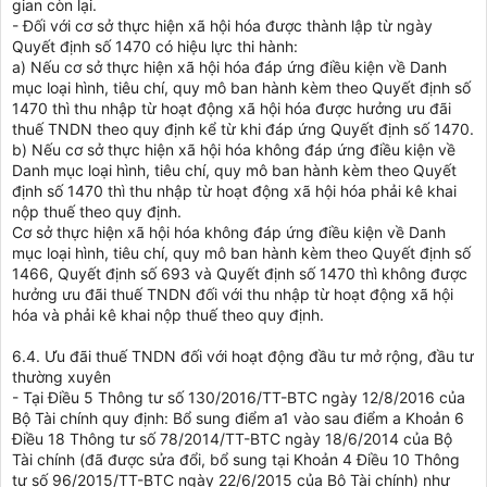
gian còn lại.
- Đối với cơ sở thực hiện xã hội hóa được thành lập từ ngày
Quyết định số 1470 có hiệu lực thi hành:
a) Nếu cơ sở thực hiện xã hội hóa đáp ứng điều kiện về Danh
mục loại hình, tiêu chí, quy mô ban hành kèm theo Quyết định số
1470 thì thu nhập từ hoạt động xã hội hóa được hưởng ưu đãi
thuế TNDN theo quy định kể từ khi đáp ứng Quyết định số 1470.
b) Nếu cơ sở thực hiện xã hội hóa không đáp ứng điều kiện về
Danh mục loại hình, tiêu chí, quy mô ban hành kèm theo Quyết
định số 1470 thì thu nhập từ hoạt động xã hội hóa phải kê khai
nộp thuế theo quy định.
Cơ sở thực hiện xã hội hóa không đáp ứng điều kiện về Danh
mục loại hình, tiêu chí, quy mô ban hành kèm theo Quyết định số
1466, Quyết định số 693 và Quyết định số 1470 thì không được
hưởng ưu đãi thuế TNDN đối với thu nhập từ hoạt động xã hội
hóa và phải kê khai nộp thuế theo quy định.
6.4. Ưu đãi thuế TNDN đối với hoạt động đầu tư mở rộng, đầu tư
thường xuyên
- Tại Điều 5 Thông tư số 130/2016/TT-BTC ngày 12/8/2016 của
Bộ Tài chính quy định: Bổ sung điểm a1 vào sau điểm a Khoản 6
Điều 18 Thông tư số 78/2014/TT-BTC ngày 18/6/2014 của Bộ
Tài chính (đã được sửa đổi, bổ sung tại Khoản 4 Điều 10 Thông
tư số 96/2015/TT-BTC ngày 22/6/2015 của Bộ Tài chính) như