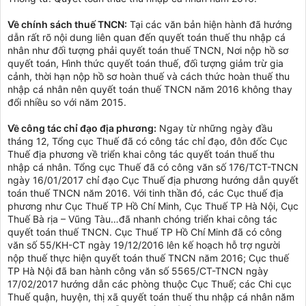
Về chính sách thuế TNCN:
Tại các văn bản hiện hành đã hướng
dẫn rất rõ nội dung liên quan đến quyết toán thuế thu nhập cá
nhân như đối tượng phải quyết toán thuế TNCN, Nơi nộp hồ sơ
quyết toán, Hình thức quyết toán thuế, đối tượng giảm trừ gia
cảnh, thời hạn nộp hồ sơ hoàn thuế và cách thức hoàn thuế thu
nhập cá nhân nên quyết toán thuế TNCN năm 2016 không thay
đổi nhiều so với năm 2015.
Về công tác chỉ đạo địa phương:
Ngay từ những ngày đầu
tháng 12, Tổng cục Thuế đã có công tác chỉ đạo, đôn đốc Cục
Thuế địa phương về triển khai công tác quyết toán thuế thu
nhập cá nhân. Tổng cục Thuế đã có công văn số 176/TCT-TNCN
ngày 16/01/2017 chỉ đạo Cục Thuế địa phương hướng dẫn quyết
toán thuế TNCN năm 2016. Với tinh thần đó, các Cục thuế địa
phương như Cục Thuế TP Hồ Chí Minh, Cục Thuế TP Hà Nội, Cục
Thuế Bà rịa – Vũng Tàu…đã nhanh chóng triển khai công tác
quyết toán thuế TNCN. Cục Thuế TP Hồ Chí Minh đã có công
văn số 55/KH-CT ngày 19/12/2016 lên kế hoạch hỗ trợ người
nộp thuế thực hiện quyết toán thuế TNCN năm 2016; Cục thuế
TP Hà Nội đã ban hành công văn số 5565/CT-TNCN ngày
17/02/2017 hướng dẫn các phòng thuộc Cục Thuế; các Chi cục
Thuế quận, huyện, thị xã quyết toán thuế thu nhập cá nhân năm