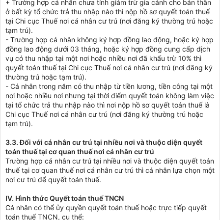
+ Trường hợp cá nhân chưa tính giảm trừ gia cảnh cho bản thân
ở bất kỳ tổ chức trả thu nhập nào thì nộp hồ sơ quyết toán thuế
tại Chi cục Thuế nơi cá nhân cư trú (nơi đăng ký thường trú hoặc
tạm trú).
- Trường hợp cá nhân không ký hợp đồng lao động, hoặc ký hợp
đồng lao động dưới 03 tháng, hoặc ký hợp đồng cung cấp dịch
vụ có thu nhập tại một nơi hoặc nhiều nơi đã khấu trừ 10% thì
quyết toán thuế tại Chi cục Thuế nơi cá nhân cư trú (nơi đăng ký
thường trú hoặc tạm trú).
- Cá nhân trong năm có thu nhập từ tiền lương, tiền công tại một
nơi hoặc nhiều nơi nhưng tại thời điểm quyết toán không làm việc
tại tổ chức trả thu nhập nào thì nơi nộp hồ sơ quyết toán thuế là
Chi cục Thuế nơi cá nhân cư trú (nơi đăng ký thường trú hoặc
tạm trú).
3.3. Đối với cá nhân cư trú tại nhiều nơi và thuộc diện quyết
toán thuế tại cơ quan thuế nơi cá nhân cư trú
Trường hợp cá nhân cư trú tại nhiều nơi và thuộc diện quyết toán
thuế tại cơ quan thuế nơi cá nhân cư trú thì cá nhân lựa chọn một
nơi cư trú để quyết toán thuế.
IV. Hình thức Quyết toán thuế TNCN
Cá nhân có thể ủy quyền quyết toán thuế hoặc trực tiếp quyết
toán thuế TNCN, cụ thể: