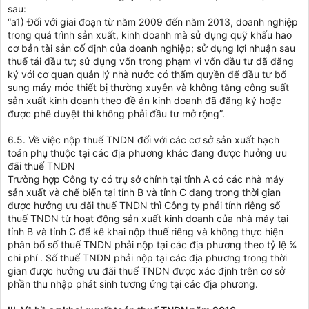
sau:
“a1) Đối với giai đoạn từ năm 2009 đến năm 2013, doanh nghiệp
trong quá trình sản xuất, kinh doanh mà sử dụng quỹ khấu hao
cơ bản tài sản cố định của doanh nghiệp; sử dụng lợi nhuận sau
thuế tái đầu tư; sử dụng vốn trong phạm vi vốn đầu tư đã đăng
ký với cơ quan quản lý nhà nước có thẩm quyền để đầu tư bổ
sung máy móc thiết bị thường xuyên và không tăng công suất
sản xuất kinh doanh theo đề án kinh doanh đã đăng ký hoặc
được phê duyệt thì không phải đầu tư mở rộng”.
6.5. Về việc nộp thuế TNDN đối với các cơ sở sản xuất hạch
toán phụ thuộc tại các địa phương khác đang được hưởng ưu
đãi thuế TNDN
Trường hợp Công ty có trụ sở chính tại tỉnh A có các nhà máy
sản xuất và chế biến tại tỉnh B và tỉnh C đang trong thời gian
được hưởng ưu đãi thuế TNDN thì Công ty phải tính riêng số
thuế TNDN từ hoạt động sản xuất kinh doanh của nhà máy tại
tỉnh B và tỉnh C để kê khai nộp thuế riêng và không thực hiện
phân bổ số thuế TNDN phải nộp tại các địa phương theo tỷ lệ %
chi phí . Số thuế TNDN phải nộp tại các địa phương trong thời
gian được hưởng ưu đãi thuế TNDN được xác định trên cơ sở
phần thu nhập phát sinh tương ứng tại các địa phương.