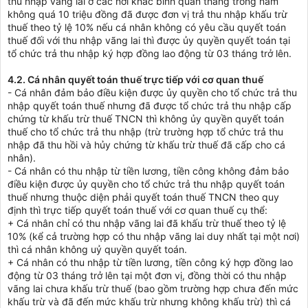
thu nhập vãng lai ở các nơi khác bình quân tháng trong năm
không quá 10 triệu đồng đã được đơn vị trả thu nhập khấu trừ
thuế theo tỷ lệ 10% nếu cá nhân không có yêu cầu quyết toán
thuế đối với thu nhập vãng lai thì được ủy quyền quyết toán tại
tổ chức trả thu nhập ký hợp đồng lao động từ 03 tháng trở lên.
4.2. Cá nhân quyết toán thuế trực tiếp với cơ quan thuế
- Cá nhân đảm bảo điều kiện được ủy quyền cho tổ chức trả thu
nhập quyết toán thuế nhưng đã được tổ chức trả thu nhập cấp
chứng từ khấu trừ thuế TNCN thì không ủy quyền quyết toán
thuế cho tổ chức trả thu nhập (trừ trường hợp tổ chức trả thu
nhập đã thu hồi và hủy chứng từ khấu trừ thuế đã cấp cho cá
nhân).
- Cá nhân có thu nhập từ tiền lương, tiền công không đảm bảo
điều kiện được ủy quyền cho tổ chức trả thu nhập quyết toán
thuế nhưng thuộc diện phải quyết toán thuế TNCN theo quy
định thì trực tiếp quyết toán thuế với cơ quan thuế cụ thể:
+ Cá nhân chỉ có thu nhập vãng lai đã khấu trừ thuế theo tỷ lệ
10% (kể cả trường hợp có thu nhập vãng lai duy nhất tại một nơi)
thì cá nhân không uỷ quyền quyết toán.
+ Cá nhân có thu nhập từ tiền lương, tiền công ký hợp đồng lao
động từ 03 tháng trở lên tại một đơn vị, đồng thời có thu nhập
vãng lai chưa khấu trừ thuế (bao gồm trường hợp chưa đến mức
khấu trừ và đã đến mức khấu trừ nhưng không khấu trừ) thì cá