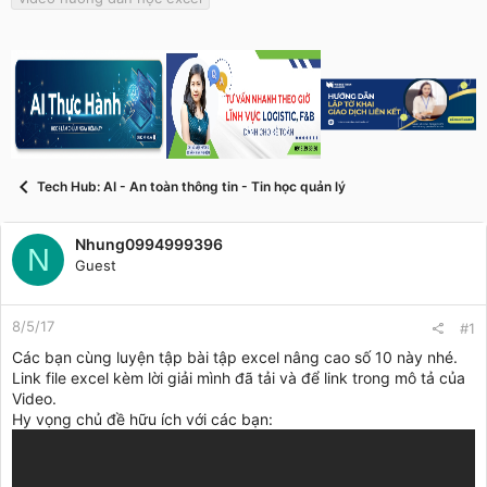
s
i
t
a
r
t
e
r
Tech Hub: AI - An toàn thông tin - Tin học quản lý
Nhung0994999396
N
Guest
8/5/17
#1
Các bạn cùng luyện tập bài tập excel nâng cao số 10 này nhé.
Link file excel kèm lời giải mình đã tải và để link trong mô tả của
Video.
Hy vọng chủ đề hữu ích với các bạn: