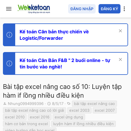
ĐĂNG NHẬP
ĐĂNG KÝ
Kế toán Căn bản thực chiến về
Logistic/Forwarder
Kế toán Căn Bản F&B " 2 buổi online - tự
tin bước vào nghề!
Bài tập excel nâng cao số 10: Luyện tập
hàm if lồng nhiều điều kiện
T
N
T
Nhung0994999396
8/5/17
bài tập excel nâng cao
h
g
ừ
bài tập excel nâng cao có lời giải
excel 2003
excel 2007
r
à
k
excel 2010
excel 2016
excel ứng dụng
e
y
h
hàm cơ bản trong excel
luyện hàm if lồng nhiều điều kiện
a
g
ó
d
ử
a
video hướng dẫn học excel