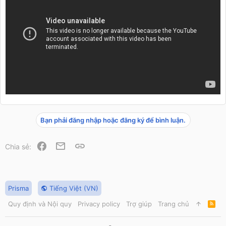
Bạn phải đăng nhập hoặc đăng ký để bình luận.
Facebook
Email
Link
Chia sẻ:
Prisma
Tiếng Việt (VN)
Quy định và Nội quy
Privacy policy
Trợ giúp
Trang chủ
R
S
S