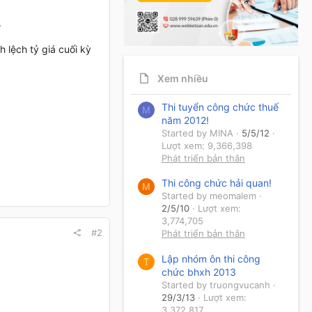
.
lệch tỷ giá cuối kỳ
Xem nhiều
Thi tuyển công chức thuế
M
năm 2012!
Started by MINA
5/5/12
Lượt xem: 9,366,398
Phát triển bản thân
Thi công chức hải quan!
M
Started by meomalem
2/5/10
Lượt xem:
3,774,705
#2
Phát triển bản thân
Lập nhóm ôn thi công
T
chức bhxh 2013
Started by truongvucanh
29/3/13
Lượt xem:
3,372,817