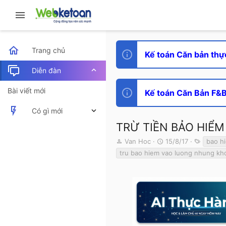
Trang chủ
Kế toán Căn bản thự
Diễn đàn
Bài viết mới
Kế toán Căn Bản F&B 
Có gì mới
TRỪ TIỀN BẢO HI
Bài viết mới
T
N
T
Van Hoc
15/8/17
bao h
h
g
ừ
Hoạt động mới nhất
tru bao hiem vao luong nhung k
r
à
k
e
y
h
a
g
ó
d
ử
a
s
i
t
a
r