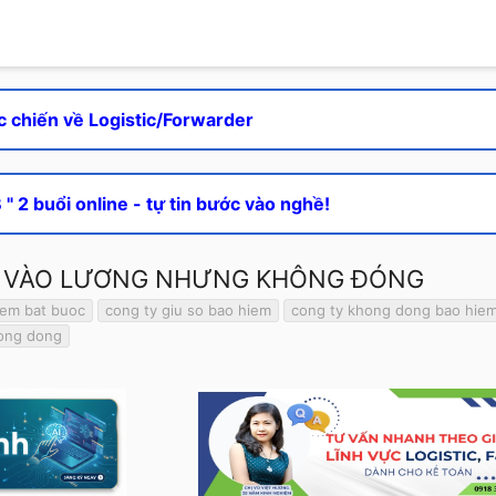
c chiến về Logistic/Forwarder
" 2 buổi online - tự tin bước vào nghề!
ỂM VÀO LƯƠNG NHƯNG KHÔNG ĐÓNG
iem bat buoc
cong ty giu so bao hiem
cong ty khong dong bao hie
hong dong