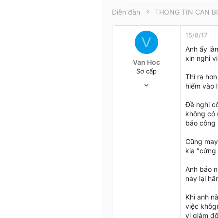
t
Diễn đàn
e
r
15/8/17
V
Anh ấy là
xin nghỉ vi
Van Hoc
Sơ cấp
Thì ra hơ
22/9/16
hiểm vào
2
1
Đề nghị cô
3
không có n
bảo công t
45
Cũng may, 
kia "cứng 
Anh báo nê
này lại h
Khi anh nà
việc khôgn
vị giám đô