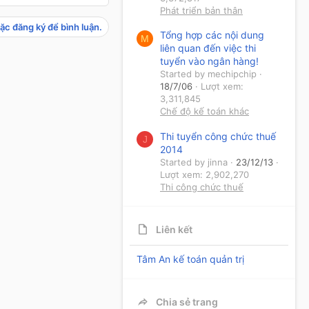
Phát triển bản thân
ặc đăng ký để bình luận.
Tổng hợp các nội dung
M
liên quan đến việc thi
tuyển vào ngân hàng!
Started by mechipchip
18/7/06
Lượt xem:
3,311,845
Chế độ kế toán khác
Thi tuyển công chức thuế
J
2014
Started by jinna
23/12/13
Lượt xem: 2,902,270
Thi công chức thuế
Liên kết
Tâm An kế toán quản trị
Chia sẻ trang