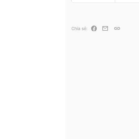
5,194
987
113
Facebook
Email
Link
Chia sẻ: