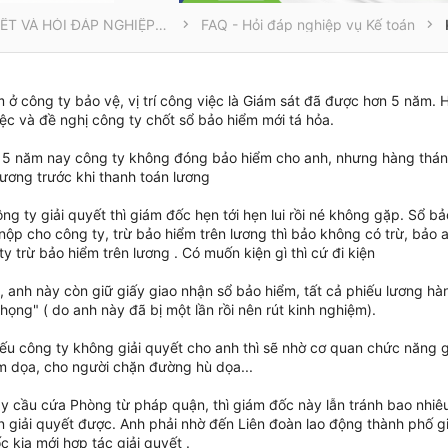
THÔNG TIN CẦN BIẾT VÀ HỎI ĐÁP NGHIỆP VỤ
FAQ - Hỏi đáp nghiệp vụ Kế toán
m ở công ty bảo vệ, vị trí công việc là Giám sát đã được hơn 5 năm. 
ệc và đề nghị công ty chốt sổ bảo hiểm mới tá hỏa.
n 5 năm nay công ty không đóng bảo hiểm cho anh, nhưng hàng tháng v
 lương trước khi thanh toán lương
ng ty giải quyết thì giám đốc hẹn tới hẹn lui rồi né không gặp. Sổ ba
ộp cho công ty, trừ bảo hiểm trên lương thì bảo không có trừ, bảo a
y trừ bảo hiểm trên lương . Có muốn kiện gì thì cứ đi kiện
anh này còn giữ giấy giao nhận sổ bảo hiểm, tất cả phiếu lương ha
họng" ( do anh này đã bị một lần rồi nên rút kinh nghiệm).
́u công ty không giải quyết cho anh thì sẽ nhờ cơ quan chức năng gi
ăm dọa, cho người chặn đường hù dọa...
y cầu cứa Phòng từ pháp quận, thì giám đốc này lẫn tránh bao nhiê
 giải quyết được. Anh phải nhờ đến Liên đoàn lao động thành phố giả
́c kia mới hợp tác giải quyết .