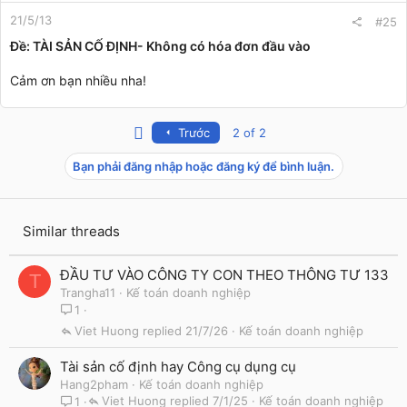
21/5/13
#25
Ðề: TÀI SẢN CỐ ĐỊNH- Không có hóa đơn đầu vào
Cảm ơn bạn nhiều nha!
First
Trước
2 of 2
Bạn phải đăng nhập hoặc đăng ký để bình luận.
Similar threads
ĐẦU TƯ VÀO CÔNG TY CON THEO THÔNG TƯ 133
T
Trangha11
Kế toán doanh nghiệp
1
Viet Huong
21/7/26
Kế toán doanh nghiệp
Tài sản cố định hay Công cụ dụng cụ
Hang2pham
Kế toán doanh nghiệp
Viet Huong
7/1/25
Kế toán doanh nghiệp
1