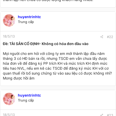
huyentrinhtc
Trung cấp
18/5/13
#22
Ðề: TÀI SẢN CỐ ĐỊNH- Không có hóa đơn đầu vào
Mọi người cho em hỏi với công ty em mới thành lập đầu năm
tháng 3 có HĐ bán ra rồi, nhưng TSCĐ em vẫn chưa lấy được
hóa đơn về để đăng ký PP trích KH và mức trích KH định mức
tiêu hao NVL, nếu em kê các TSCĐ để đăng ký mức KH với cơ
quan thuế rồi bổ sung chứng từ vào sau liệu có được không nhỉ?
Mong được hồi âm
huyentrinhtc
Trung cấp
18/5/13
#23