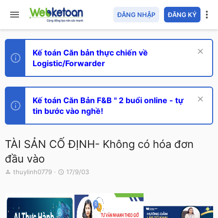
ĐĂNG NHẬP
ĐĂNG KÝ
Kế toán Căn bản thực chiến về
Logistic/Forwarder
Kế toán Căn Bản F&B " 2 buổi online - tự
tin bước vào nghề!
TÀI SẢN CỐ ĐỊNH- Không có hóa đơn
đầu vào
T
N
thuylinh0779
17/9/03
h
g
r
à
e
y
a
g
d
ử