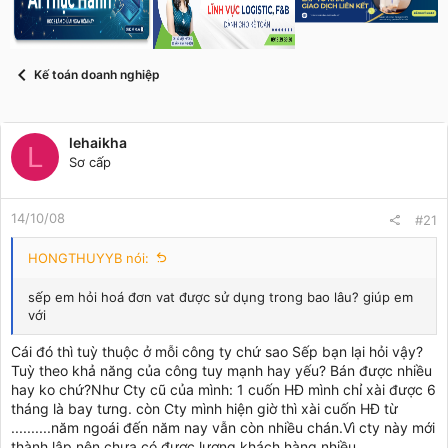
s
i
t
a
r
Kế toán doanh nghiệp
t
e
r
lehaikha
L
Sơ cấp
14/10/08
#21
HONGTHUYYB nói:
sếp em hỏi hoá đơn vat được sử dụng trong bao lâu? giúp em
với
Cái đó thì tuỳ thuộc ở mỗi công ty chứ sao Sếp bạn lại hỏi vậy?
Tuỳ theo khả năng của công tuy mạnh hay yếu? Bán được nhiều
hay ko chứ?Như Cty cũ của mình: 1 cuốn HĐ mình chỉ xài được 6
tháng là bay tưng. còn Cty mình hiện giờ thì xài cuốn HĐ từ
..........năm ngoái đến năm nay vẫn còn nhiều chán.Vì cty này mới
thành lập nên chưa có được lượng khách hàng nhiều.