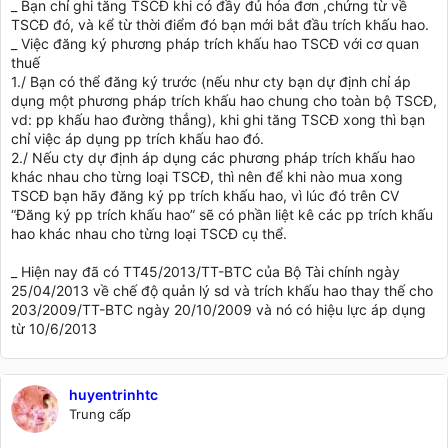
_ Bạn chỉ ghi tăng TSCĐ khi có đầy đủ hóa đơn ,chứng từ về
TSCĐ đó, và kể từ thời điểm đó bạn mới bắt đầu trích khấu hao.
_ Việc đăng ký phương pháp trích khấu hao TSCĐ với cơ quan
thuế
1./ Bạn có thể đăng ký trước (nếu như cty bạn dự định chỉ áp
dụng một phương pháp trích khấu hao chung cho toàn bộ TSCĐ,
vd: pp khấu hao đường thẳng), khi ghi tăng TSCĐ xong thì bạn
chỉ việc áp dụng pp trích khấu hao đó.
2./ Nếu cty dự định áp dụng các phương pháp trích khấu hao
khác nhau cho từng loại TSCĐ, thì nên để khi nào mua xong
TSCĐ bạn hãy đăng ký pp trích khấu hao, vì lúc đó trên CV
“Đăng ký pp trích khấu hao” sẽ có phần liệt kê các pp trích khấu
hao khác nhau cho từng loại TSCĐ cụ thể.
_ Hiện nay đã có TT45/2013/TT-BTC của Bộ Tài chính ngày
25/04/2013 về chế độ quản lý sd và trích khấu hao thay thế cho
203/2009/TT-BTC ngày 20/10/2009 và nó có hiệu lực áp dụng
từ 10/6/2013
huyentrinhtc
Trung cấp