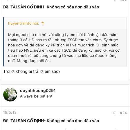
Ðề: TÀI SẢN CỐ ĐỊNH- Không có hóa đơn đầu vào
huyentrinhtc nói:
Mọi người cho em hỏi với công ty em mới thành lập đầu năm
tháng 3 có HĐ bán ra rồi, nhưng TSCĐ em vẫn chưa lấy được
hóa đơn về để đăng ký PP trích KH và mức trích KH định mức
tiêu hao NVL, nếu em kê các TSCĐ để đăng ký mức KH với cơ
quan thuế rồi bổ sung chứng từ vào sau liệu có được không
nhỉ? Mong được hồi âm
Trời ơi không ai trả lời em sao?
quynhhuong0291
Always be patient
18/5/13
#24
Ðề: TÀI SẢN CỐ ĐỊNH- Không có hóa đơn đầu vào