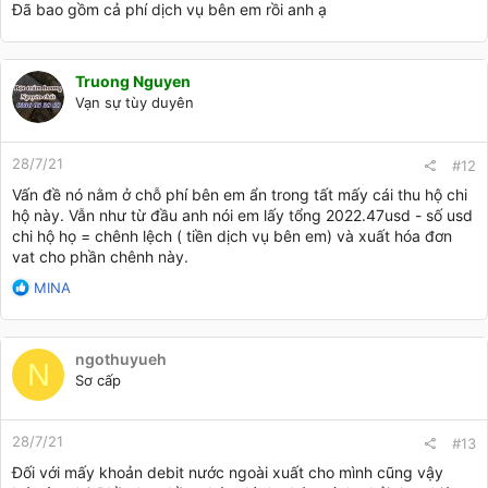
Đã bao gồm cả phí dịch vụ bên em rồi anh ạ
Truong Nguyen
Vạn sự tùy duyên
28/7/21
#12
Vấn đề nó nằm ở chỗ phí bên em ẩn trong tất mấy cái thu hộ chi
hộ này. Vẫn như từ đầu anh nói em lấy tổng 2022.47usd - số usd
chi hộ họ = chênh lệch ( tiền dịch vụ bên em) và xuất hóa đơn
vat cho phần chênh này.
R
MINA
e
a
c
ngothuyueh
t
N
Sơ cấp
i
o
n
28/7/21
s
#13
:
Đối với mấy khoản debit nước ngoài xuất cho mình cũng vậy