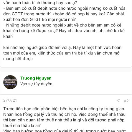
vẫn hạch toán bình thường hay sao ạ?
- Bên em có xuất debit note cho nước ngoài nhưng ko xuất hóa
đơn GTGT trong nước thì khoản đó có hợp lý hay ko? Cần phải
xuất hóa đơn GTGT ko mọi người nhỉ?
- Những debit note nước ngoài xuất về cho bên em em có kê
khai lên bảng kê được ko ạ? Hay chỉ đưa vào chi phí chứ ko kê
khai?
Em nhờ mọi người giúp đỡ em với ạ. Này là một lĩnh vực hoàn
toàn mới của em, kiến thức của em thì bé tí xiu vẫn chưa mở
mang hết được
Truong Nguyen
Vạn sự tùy duyên
27/7/21
#2
Trước tiên bạn cần phân biệt bên bạn chỉ là công ty trung gian.
Nhận hoa hồng đại lý và thu hộ chi hộ. Việc đóng thuế nhà thầu
thì bạn cần quan tâm thuế nhà thầu là gì và đối tượng phải nộp
thuế nhà thầu là ai?
Việc bạn hưởng hoa hồng của đại lý thì dù trong nước hay nước