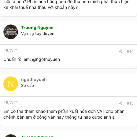
luôn à anh? Phần hoa hồng bên đó thu bên mình phải thực hiện
kê khai thuế nhà thầu với khoản này?
Truong Nguyen
Vạn sự tùy duyên
28/7/21
#14
Chuẩn rồi em.
@ngothuyueh
ngothuyueh
N
Sơ cấp
28/7/21
#15
Em có thể tham khảo thêm phần xuất hóa đơn VAT cho phần
chênh bên em ở công văn hay thông tư nào được anh ạ