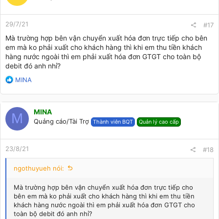
o
n
29/7/21
s
#17
:
Mà trường hợp bên vận chuyển xuất hóa đơn trực tiếp cho bên
em mà ko phải xuất cho khách hàng thì khi em thu tiền khách
hàng nước ngoài thì em phải xuất hóa đơn GTGT cho toàn bộ
debit đó anh nhỉ?
R
MINA
e
a
c
MINA
t
M
Quảng cáo/Tài Trợ
Thành viên BQT
Quản lý cao cấp
i
o
n
23/8/21
s
#18
:
ngothuyueh nói:
Mà trường hợp bên vận chuyển xuất hóa đơn trực tiếp cho
bên em mà ko phải xuất cho khách hàng thì khi em thu tiền
khách hàng nước ngoài thì em phải xuất hóa đơn GTGT cho
toàn bộ debit đó anh nhỉ?