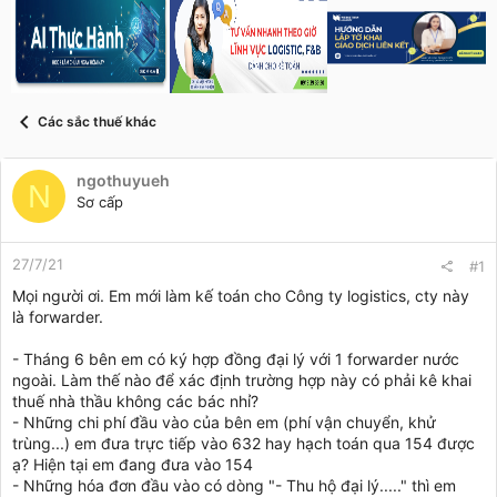
a
g
ó
d
ử
a
s
i
t
a
r
Các sắc thuế khác
t
e
r
ngothuyueh
N
Sơ cấp
27/7/21
#1
Mọi người ơi. Em mới làm kế toán cho Công ty logistics, cty này
là forwarder.
- Tháng 6 bên em có ký hợp đồng đại lý với 1 forwarder nước
ngoài. Làm thế nào để xác định trường hợp này có phải kê khai
thuế nhà thầu không các bác nhỉ?
- Những chi phí đầu vào của bên em (phí vận chuyển, khử
trùng...) em đưa trực tiếp vào 632 hay hạch toán qua 154 được
ạ? Hiện tại em đang đưa vào 154
- Những hóa đơn đầu vào có dòng "- Thu hộ đại lý....." thì em