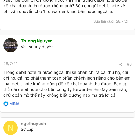
kê khai doanh thu được không anh? Bên em gửi debit note về
phí vận chuyển cho 1 forwarder khác bên nước ngoài ạ.
Sửa lần cuối:
28/7/21
Truong Nguyen
Vạn sự tùy duyên
28/7/21
#6
Trong debit note ra nước ngoài thì sẽ phân chi ra cái thu hộ, cái
chi hộ, cái họ phải thanh toán phần chênh lệch riêng cho bên em
mà, debit note không dùng để kê khai doanh thu được. Bạn up
thử cái debit note cho bên công ty forwarder lên đây xem nào,
chứ đoán mò thế này không biết đường nào mà trả lời cả.
R
MINA
e
a
c
ngothuyueh
t
N
Sơ cấp
i