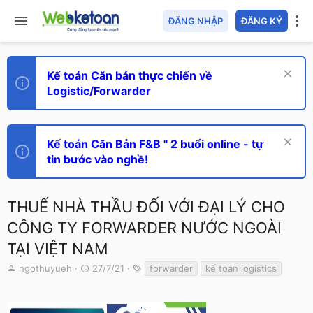
ĐĂNG NHẬP
ĐĂNG KÝ
Kế toán Căn bản thực chiến về
Logistic/Forwarder
Kế toán Căn Bản F&B " 2 buổi online - tự
tin bước vào nghề!
THUẾ NHÀ THẦU ĐỐI VỚI ĐẠI LÝ CHO
CÔNG TY FORWARDER NƯỚC NGOÀI
TẠI VIỆT NAM
T
N
T
ngothuyueh
27/7/21
forwarder
kế toán logistics
h
g
ừ
r
à
k
e
y
h