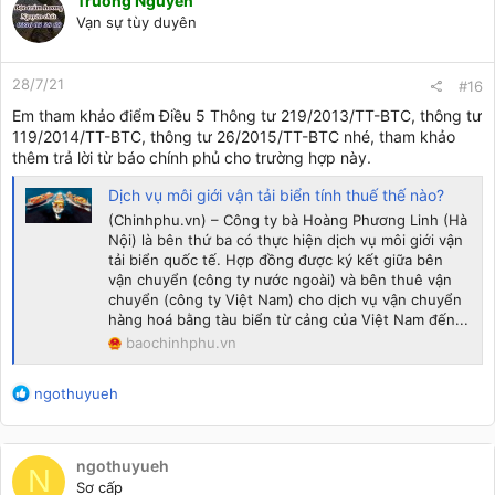
Truong Nguyen
Vạn sự tùy duyên
28/7/21
#16
Em tham khảo điểm Điều 5 Thông tư 219/2013/TT-BTC, thông tư
119/2014/TT-BTC, thông tư 26/2015/TT-BTC nhé, tham khảo
thêm trả lời từ báo chính phủ cho trường hợp này.
Dịch vụ môi giới vận tải biển tính thuế thế nào?
(Chinhphu.vn) – Công ty bà Hoàng Phương Linh (Hà
Nội) là bên thứ ba có thực hiện dịch vụ môi giới vận
tải biển quốc tế. Hợp đồng được ký kết giữa bên
vận chuyển (công ty nước ngoài) và bên thuê vận
chuyển (công ty Việt Nam) cho dịch vụ vận chuyển
hàng hoá bằng tàu biển từ cảng của Việt Nam đến...
baochinhphu.vn
R
ngothuyueh
e
a
c
ngothuyueh
t
N
Sơ cấp
i