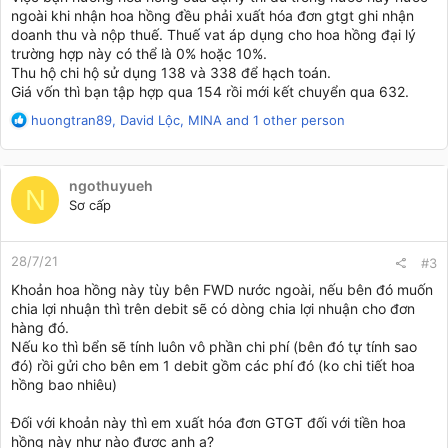
ngoài khi nhận hoa hồng đều phải xuất hóa đơn gtgt ghi nhận
doanh thu và nộp thuế. Thuế vat áp dụng cho hoa hồng đại lý
trường hợp này có thể là 0% hoặc 10%.
Thu hộ chi hộ sử dụng 138 và 338 để hạch toán.
Giá vốn thì bạn tập hợp qua 154 rồi mới kết chuyển qua 632.
R
huongtran89
,
David Lộc
,
MINA
and 1 other person
e
a
c
ngothuyueh
t
N
Sơ cấp
i
o
n
28/7/21
s
#3
:
Khoản hoa hồng này tùy bên FWD nước ngoài, nếu bên đó muốn
chia lợi nhuận thì trên debit sẽ có dòng chia lợi nhuận cho đơn
hàng đó.
Nếu ko thì bển sẽ tính luôn vô phần chi phí (bên đó tự tính sao
đó) rồi gửi cho bên em 1 debit gồm các phí đó (ko chi tiết hoa
hồng bao nhiêu)
Đối với khoản này thì em xuất hóa đơn GTGT đối với tiền hoa
hồng này như nào được anh ạ?