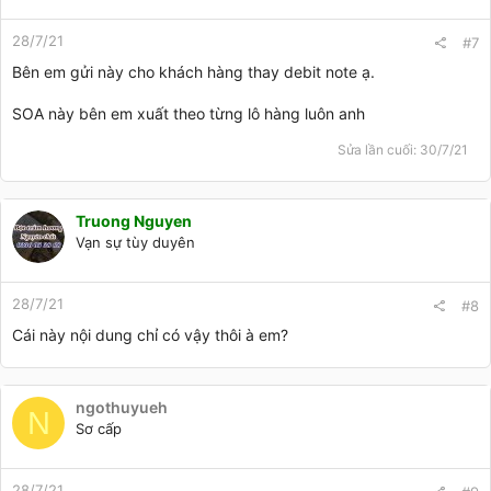
o
n
28/7/21
s
#7
:
Bên em gửi này cho khách hàng thay debit note ạ.
SOA này bên em xuất theo từng lô hàng luôn anh
Sửa lần cuối:
30/7/21
Truong Nguyen
Vạn sự tùy duyên
28/7/21
#8
Cái này nội dung chỉ có vậy thôi à em?
ngothuyueh
N
Sơ cấp
28/7/21