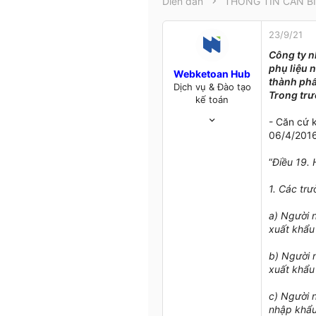
Diễn đàn
t
e
r
23/9/21
Công ty n
phụ liệu 
Webketoan Hub
thành phẩ
Dịch vụ & Đào tạo
Trong trư
kế toán
13/2/21
- Căn cứ 
965
06/4/2016
127
43
“
Điều 19. 
webketoan.com.vn
1. Các tr
a) Người 
xuất khẩu
b) Người 
xuất khẩu
c) Người 
nhập khẩu