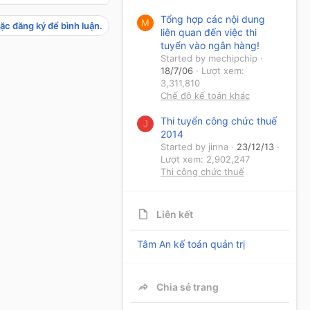
Tổng hợp các nội dung
M
ặc đăng ký để bình luận.
liên quan đến việc thi
tuyển vào ngân hàng!
Started by mechipchip
18/7/06
Lượt xem:
3,311,810
Chế độ kế toán khác
Thi tuyển công chức thuế
J
2014
Started by jinna
23/12/13
Lượt xem: 2,902,247
Thi công chức thuế
Liên kết
Tâm An kế toán quản trị
Chia sẻ trang