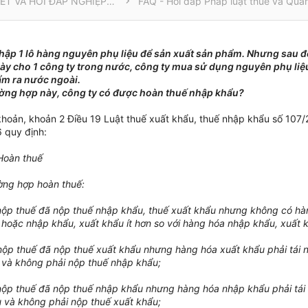
THÔNG TIN CẦN BIẾT VÀ HỎI ĐÁP NGHIỆP VỤ
FAQ - Hỏi đáp Pháp luật thuế và Quản
hập 1 lô hàng nguyên phụ liệu để sản xuất sản phẩm. Nhưng sau 
này cho 1 công ty trong nước, công ty mua sử dụng nguyên phụ liệ
m ra nước ngoài.
ờng hợp này, công ty có được hoàn thuế nhập khẩu?
khoản, khoản 2 Điều 19 Luật thuế xuất khẩu, thuế nhập khẩu số 10
 quy định:
Hoàn thuế
ường hợp hoàn thuế:
nộp thuế đã nộp thuế nhập khẩu, thuế xuất khẩu nhưng không có hà
 hoặc nhập khẩu, xuất khẩu ít hơn so với hàng hóa nhập khẩu, xuất 
nộp thuế đã nộp thuế xuất khẩu nhưng hàng hóa xuất khẩu phải tái
 và không phải nộp thuế nhập khẩu;
nộp thuế đã nộp thuế nhập khẩu nhưng hàng hóa nhập khẩu phải tái
 và không phải nộp thuế xuất khẩu;