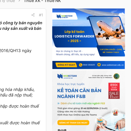
 lý thuế
Thuế XK - Thuế NK
#1
đó công ty bán nguyên
u này sản xuất và bán
7/2016/QH13 ngày
ng hóa nhập khẩu,
khẩu đã nộp thuế;
 nhập được hoàn thuế
 xuất được hoàn thuế