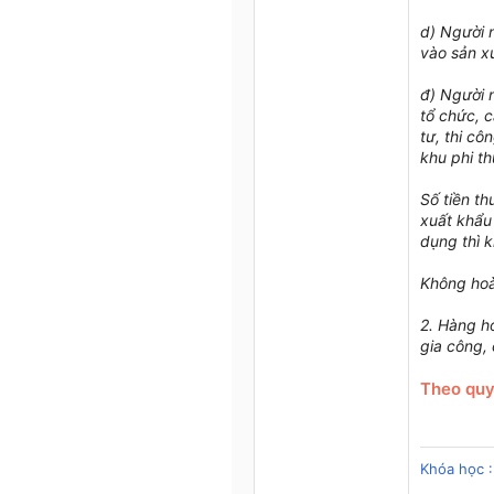
d) Người 
vào sản x
đ) Người 
tổ chức, 
tư, thi cô
khu phi t
Số tiền th
xuất khẩu 
dụng thì 
Không hoàn
2. Hàng h
gia công,
Theo quy
Khóa học :