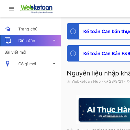
Trang chủ
Kế toán Căn bản thự
Diễn đàn
Bài viết mới
Kế toán Căn Bản F&B 
Có gì mới
Nguyên liệu nhập kh
Bài viết mới
T
N
Webketoan Hub
23/9/21
h
g
Hoạt động mới nhất
r
à
e
y
a
g
d
ử
s
i
t
a
r