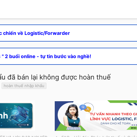
c chiến về Logistic/Forwarder
" 2 buổi online - tự tin bước vào nghề!
ẩu đã bán lại không được hoàn thuế
T
hoàn thuế nhập khẩu
ừ
k
h
ó
a