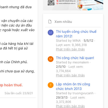
 doanh nhưng đã đưa
ện vận chuyển của các
Xem nhiều
c hiện các dự án đầu
ớc ngoài hoặc xuất vào
Thi tuyển công chức thuế
M
năm 2012!
Started by MINA
5/5/12
i của hàng hóa khi tái
Lượt xem: 9,366,318
 đã hết trị giá sử
Phát triển bản thân
Thi công chức hải quan!
M
 của Chính phủ.
Started by meomalem
2/5/10
Lượt xem:
 khi chưa qua sử dụng,
3,774,664
Phát triển bản thân
Lập nhóm ôn thi công
ợp hoàn thuế.
T
chức bhxh 2013
Started by truongvucanh
Sửa lần cuối:
23/9/21
29/3/13
Lượt xem:
3,372,806
Phát triển bản thân