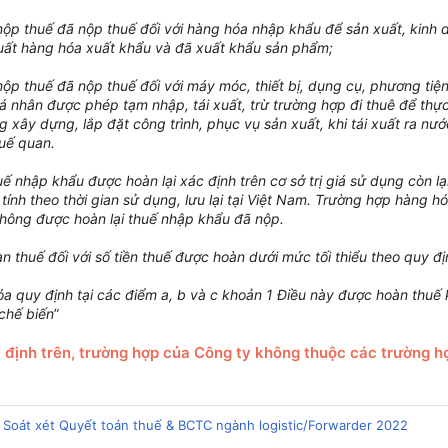
nộp thuế đã nộp thuế đối với hàng hóa nhập khẩu để sản xuất, kinh
uất hàng hóa xuất khẩu và đã xuất khẩu sản phẩm;
nộp thuế đã nộp thuế đối với máy móc, thiết bị, dụng cụ, phương ti
cá nhân được phép tạm nhập, tái xuất, trừ trường hợp đi thuê để thự
ng xây dựng, lắp đặt công trình, phục vụ sản xuất, khi tái xuất ra nư
huế quan.
uế nhập khẩu được hoàn lại xác định trên cơ sở trị giá sử dụng còn lạ
tính theo thời gian sử dụng, lưu lại tại Việt Nam. Trường hợp hàng hóa
không được hoàn lại thuế nhập khẩu đã nộp.
 thuế đối với số tiền thuế được hoàn dưới mức tối thiểu theo quy định
óa quy định tại các điểm a, b và c khoản 1 Điều này được hoàn thuế
 chế biến
”
 định trên, trường hợp của Công ty không thuộc các trường h
 Soát xét Quyết toán thuế & BCTC ngành logistic/Forwarder 2022