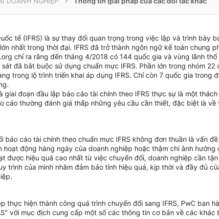
RỊ DOANH NGHIỆP
Thông tin giải pháp của các đối tác khác
c tế (IFRS) là sự thay đổi quan trọng trong việc lập và trình bày bá
ớn nhất trong thời đại. IFRS đã trở thành ngôn ngữ kế toán chung ph
.org chỉ ra rằng đến tháng 4/2018 có 144 quốc gia và vùng lãnh thổ
o sát đã bắt buộc sử dụng chuẩn mực IFRS. Phần lớn trong nhóm 22 
ng trong lộ trình triển khai áp dụng IFRS. Chỉ còn 7 quốc gia trong 
ng.
à giai đoạn đầu lập báo cáo tài chính theo IFRS thực sự là một thách
o cáo thường đánh giá thấp những yêu cầu cần thiết, đặc biệt là về 
ổi báo cáo tài chính theo chuẩn mực IFRS không đơn thuần là vấn đề
n hoạt động hàng ngày của doanh nghiệp hoặc thậm chí ảnh hưởng
đạt được hiệu quả cao nhất từ việc chuyển đổi, doanh nghiệp cần tận
uy trình của mình nhằm đảm bảo tính hiệu quá, kịp thời và đầy đủ của
iệp.
p thực hiện thành công quá trình chuyển đổi sang IFRS, PwC ban hàn
̀ VAS" với mục địch cung cấp một số các thông tin cơ bản về các khác