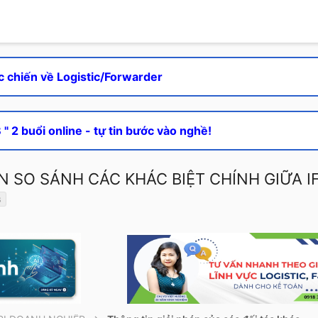
c chiến về Logistic/Forwarder
" 2 buổi online - tự tin bước vào nghề!
 SO SÁNH CÁC KHÁC BIỆT CHÍNH GIỮA I
s