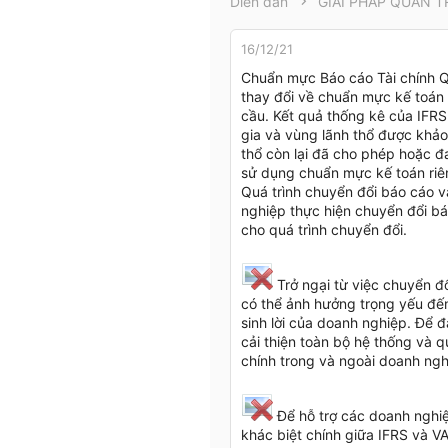
Diễn đàn
GIẢI PHÁP QUẢN T
t
e
r
16/12/21
Chuẩn mực Báo cáo Tài chính Quố
thay đổi về chuẩn mực kế toán l
cầu. Kết quả thống kê của IFRS
gia và vùng lãnh thổ được khả
thổ còn lại đã cho phép hoặc đa
sử dụng chuẩn mực kế toán riê
Quá trình chuyển đổi báo cáo v
nghiệp thực hiện chuyển đổi bá
cho quá trình chuyển đổi.
Trở ngại từ việc chuyển đ
có thể ảnh hưởng trọng yếu đế
sinh lời của doanh nghiệp. Để 
cải thiện toàn bộ hệ thống và q
chính trong và ngoài doanh ngh
Để hỗ trợ các doanh nghiệ
khác biệt chính giữa IFRS va