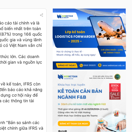
o cáo tài chính và là
ổ biến nhất trên toàn
 (87%) trong 166 quốc
quốc gia và vùng lãnh
đó có Việt Nam vẫn chỉ
 thức lớn. Các doanh
thời gian và nguồn lực
 về kế toán, IFRS còn
 đến báo cáo khả năng
 dụng cơ hội này để
 các thông tin tài
h "Bản so sánh các
 biệt chính giữa IFRS và