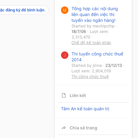
Tổng hợp các nội dung
ặc đăng ký để bình luận.
M
liên quan đến việc thi
tuyển vào ngân hàng!
Started by mechipchip
18/7/06
Lượt xem:
3,313,470
Chế độ kế toán khác
Thi tuyển công chức thuế
J
2014
Started by jinna
23/12/13
Lượt xem: 2,904,019
Thi công chức thuế
Liên kết
Tâm An kế toán quản trị
Chia sẻ trang