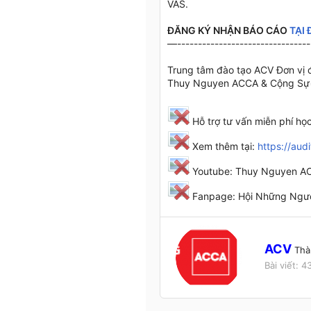
VAS.
ĐĂNG KÝ NHẬN BÁO CÁO
TẠI 
—--------------------------------
Trung tâm đào tạo ACV Đơn vị 
Thuy Nguyen ACCA & Cộng Sự
Hỗ trợ tư vấn miễn phí họ
Xem thêm tại:
https://aud
Youtube: Thuy Nguyen A
Fanpage: Hội Những Ngườ
W
ACV
Thà
r
Bài viết
4
i
t
t
e