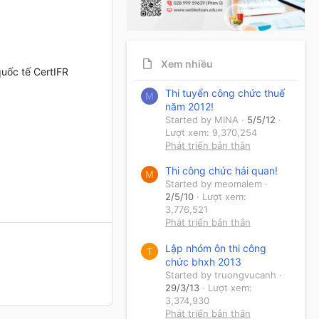
Xem nhiều
uốc tế CertIFR
Thi tuyển công chức thuế
M
năm 2012!
Started by MINA
5/5/12
Lượt xem: 9,370,254
Phát triển bản thân
Thi công chức hải quan!
M
Started by meomalem
2/5/10
Lượt xem:
3,776,521
Phát triển bản thân
Lập nhóm ôn thi công
T
chức bhxh 2013
Started by truongvucanh
29/3/13
Lượt xem:
3,374,930
Phát triển bản thân