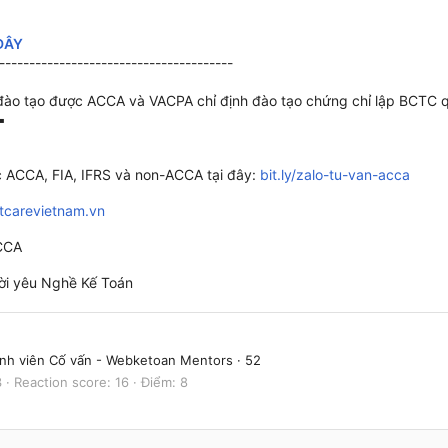
ĐÂY
---------------------------------------
đào tạo được ACCA và VACPA chỉ định đào tạo chứng chỉ lập BCTC q
▪
c ACCA, FIA, IFRS và non-ACCA tại đây:
bit.ly/zalo-tu-van-acca
itcarevietnam.vn
CCA
i yêu Nghề Kế Toán
nh viên Cố vấn - Webketoan Mentors
·
52
3
Reaction score
16
Điểm
8