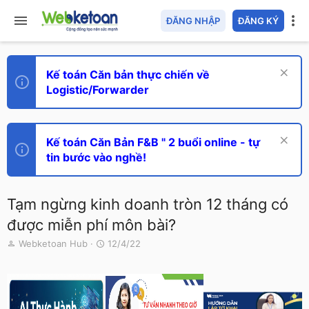
ĐĂNG NHẬP
ĐĂNG KÝ
Kế toán Căn bản thực chiến về
Logistic/Forwarder
Kế toán Căn Bản F&B " 2 buổi online - tự
tin bước vào nghề!
Tạm ngừng kinh doanh tròn 12 tháng có
được miễn phí môn bài?
T
N
Webketoan Hub
12/4/22
h
g
r
à
e
y
a
g
d
ử