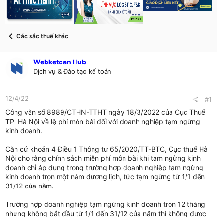
s
i
t
a
r
Các sắc thuế khác
t
e
r
Webketoan Hub
Dịch vụ & Đào tạo kế toán
12/4/22
#1
Công văn số 8989/CTHN-TTHT ngày 18/3/2022 của Cục Thuế
TP. Hà Nội về lệ phí môn bài đối với doanh nghiệp tạm ngừng
kinh doanh.
Căn cứ khoản 4 Điều 1 Thông tư 65/2020/TT-BTC, Cục thuế Hà
Nội cho rằng chính sách miễn phí môn bài khi tạm ngừng kinh
doanh chỉ áp dụng trong trường hợp doanh nghiệp tạm ngừng
kinh doanh trọn một năm dương lịch, tức tạm ngừng từ 1/1 đến
31/12 của năm.
Trường hợp doanh nghiệp tạm ngừng kinh doanh tròn 12 tháng
nhưng không bắt đầu từ 1/1 đến 31/12 của năm thì không được