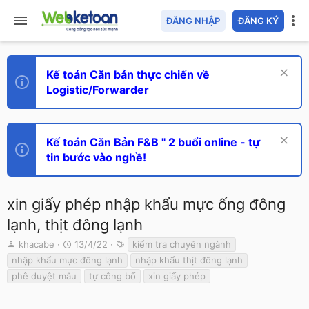
ĐĂNG NHẬP
ĐĂNG KÝ
Kế toán Căn bản thực chiến về
Logistic/Forwarder
Kế toán Căn Bản F&B " 2 buổi online - tự
tin bước vào nghề!
xin giấy phép nhập khẩu mực ống đông
lạnh, thịt đông lạnh
T
N
T
khacabe
13/4/22
kiểm tra chuyên ngành
h
g
ừ
nhập khẩu mực đông lạnh
nhập khẩu thịt đông lạnh
r
à
k
phê duyệt mẫu
tự công bố
xin giấy phép
e
y
h
a
g
ó
d
ử
a