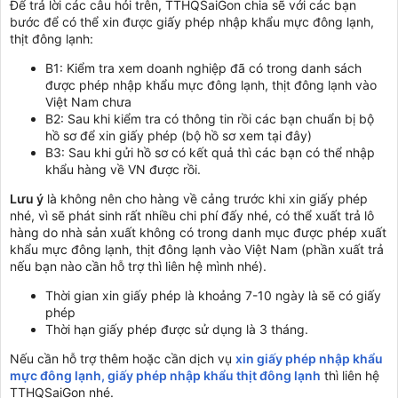
Để trả lời các câu hỏi trên, TTHQSaiGon chia sẽ với các bạn
bước để có thể xin được giấy phép nhập khẩu mực đông lạnh,
thịt đông lạnh:
B1: Kiểm tra xem doanh nghiệp đã có trong danh sách
được phép nhập khẩu mực đông lạnh, thịt đông lạnh vào
Việt Nam chưa
B2: Sau khi kiểm tra có thông tin rồi các bạn chuẩn bị bộ
hồ sơ để xin giấy phép (bộ hồ sơ xem tại đây)
B3: Sau khi gửi hồ sơ có kết quả thì các bạn có thể nhập
khẩu hàng về VN được rồi.
Lưu ý
là không nên cho hàng về cảng trước khi xin giấy phép
nhé, vì sẽ phát sinh rất nhiều chi phí đấy nhé, có thể xuất trả lô
hàng do nhà sản xuất không có trong danh mục được phép xuất
khẩu mực đông lạnh, thịt đông lạnh vào Việt Nam (phần xuất trả
nếu bạn nào cần hỗ trợ thì liên hệ mình nhé).
Thời gian xin giấy phép là khoảng 7-10 ngày là sẽ có giấy
phép
Thời hạn giấy phép được sử dụng là 3 tháng.
Nếu cần hỗ trợ thêm hoặc cần dịch vụ
xin giấy phép nhập khẩu
mực đông lạnh, giấy phép nhập khẩu thịt đông lạnh
thì liên hệ
TTHQSaiGon nhé.