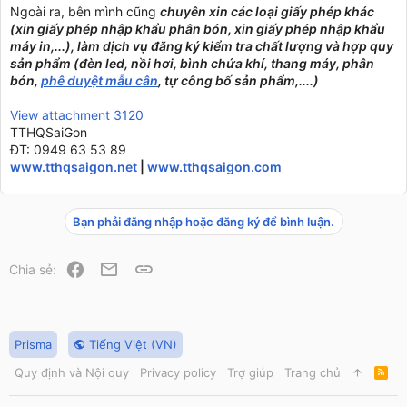
Ngoài ra, bên mình cũng
chuyên xin các loại giấy phép khác
(xin giấy phép nhập khẩu phân bón, xin giấy phép nhập khẩu
máy in,...), làm dịch vụ đăng ký kiểm tra chất lượng và hợp quy
sản phẩm (đèn led, nồi hơi, bình chứa khí, thang máy, phân
bón,
phê duyệt mẫu cân
, tự công bố sản phẩm,....)
View attachment 3120
TTHQSaiGon
ĐT: 0949 63 53 89
www.tthqsaigon.net
|
www.tthqsaigon.com
Bạn phải đăng nhập hoặc đăng ký để bình luận.
Facebook
Email
Link
Chia sẻ:
Prisma
Tiếng Việt (VN)
Quy định và Nội quy
Privacy policy
Trợ giúp
Trang chủ
R
S
S