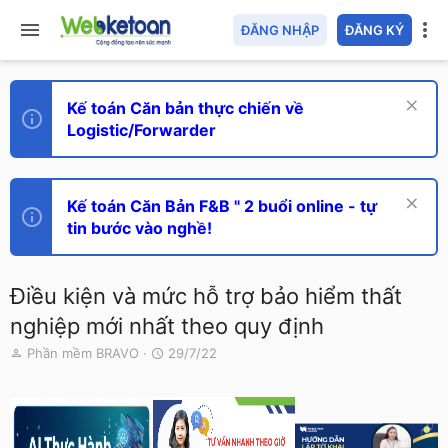
ĐĂNG NHẬP
ĐĂNG KÝ
Kế toán Căn bản thực chiến về
Logistic/Forwarder
Kế toán Căn Bản F&B " 2 buổi online - tự
tin bước vào nghề!
Điều kiện và mức hỗ trợ bảo hiểm thất
nghiệp mới nhất theo quy định
T
N
Phần mềm BRAVO
29/7/22
h
g
r
à
e
y
a
g
d
ử