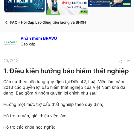
s
i
t
a
r
FAQ - Hỏi đáp Lao động tiền lương và BHXH
t
e
r
Phần mềm BRAVO
Cao cấp
29/7/22
#1
1. Điều kiện hưởng bảo hiểm thất nghiệp
Căn cứ theo nội dung quy định tại Điều 42, Luật Việc làm năm
2013 các quyền lợi bảo hiểm thất nghiệp của Việt Nam khá đa
dạng. Bao gồm 4 nhóm quyền lợi chính như sau:
Hưởng một mức trợ cấp thất nghiệp theo quy định;
Hỗ trợ tư vấn, giới thiệu việc làm;
Hỗ trợ các khóa học nghề;