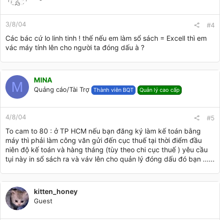
3/8/04
#4
Các bác cứ lo linh tinh ! thế nếu em làm sổ sách = Excell thì em
vác máy tính lên cho người ta đóng dấu à ?
MINA
M
Quảng cáo/Tài Trợ
Thành viên BQT
Quản lý cao cấp
4/8/04
#5
To cam to 80 : ở TP HCM nếu bạn đăng ký làm kế toán bằng
máy thì phải làm công văn gửi đến cục thuế tại thời điểm đầu
niên độ kế toán và hàng tháng (tùy theo chi cục thuế ) yêu cầu
tụi này in sổ sách ra và váv lên cho quản lý đóng dấu đó bạn ......
kitten_honey
Guest