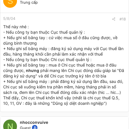
S
Trung cấp
5/8/04
#18
Thế này nhé :
- Nếu công ty bạn thuộc Cục thuế quản lý :
+ Nếu ghi sổ bằng tay : cứ việc mua sổ ở đâu cũng được, về
dùng bình thượng
+ Nếu ghi sổ bằng máy : đăng ký sử dụng máy với Cục thuế lần
đầu, hàng tháng khỏi cần phải làm xác nhận với thuế
- Nếu công ty bạn thuộc Chi cục thuế quản lý :
+ Nếu ghi sổ bằng tay : mua ở Chi cục thuế hoặc mua ở đâu
cũng được,
nhưng
phải mang lên Chi cục đóng dấu giáp lai "Đã
đăng ký sử dụng" và để Chi cục trưởng ký tên ở tờ bìa
+ Nếu ghi sổ bằng máy : phải đăng ký sử dụng lần đầu, sau đó,
Chi cục sẽ xuống kiểm tra phần mềm, hàng tháng phải in sổ
sách ra, đem lên Chi cục thuế đóng dấu xác nhận (hic ... hic...)
Thế đấy, Chi cục thuế khốn khổ vậy (nhất là chi cục thuế Q.5,
10, 11, GV : đây là những "Dũng sỹ diệt doanh nghiệp")
nhocconvuive
N
Guest