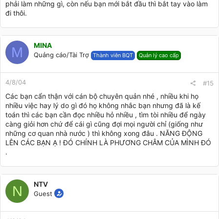
phải làm những gì, còn nếu bạn mới bắt đầu thì bắt tay vào làm
đi thôi.
MINA
M
Quảng cáo/Tài Trợ
Thành viên BQT
Quản lý cao cấp
4/8/04
#15
Các bạn cẩn thận với cán bộ chuyên quản nhé , nhiều khi họ
nhiều việc hay lý do gì đó họ không nhắc bạn nhưng đã là kế
toán thì các bạn cần đọc nhiều hỏ nhiều , tìm tòi nhiều để ngày
càng giỏi hơn chứ để cái gì cũng đợi mọi người chỉ (giống như
những cơ quan nhà nước ) thì không xong đâu . NĂNG ĐỘNG
LÊN CÁC BẠN Ạ ! ĐÓ CHÍNH LÀ PHƯƠNG CHÂM CỦA MÌNH ĐÓ
.
NTV
N
Guest