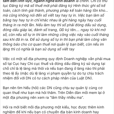
tâm đến lĩnh vực, ngành nghề kinh doanh
là chính. Chỉ có thủ
tục Đăng ký mã số thuế mới phải đăng ký Hình thức ghi sổ kế
toán, cách tính giá thành, phương pháp kế toán hàng tồn kho...
mà cũng không nói đến sổ viết tay hay tự in. Việc bạn làm sổ
bằng tay hay tự in chỉ khác nhau là ghi hàng ngày hay cuối
tháng in ra một lần. Nếu làm tay thì sổ phải đóng dấu sử dụng,
đóng dấu giáp lai, đánh số trang, GĐ ký tên.... ngay từ khi mở
sổ, còn nếu sổ tự in thì làm những công việc này vào cuối tháng
sau khi đã in ra. Để sử dụng sổ tự in thì bạn phải làm công văn
thông báo cho cơ quan thuế nơi quản lý bạn biết, còn nếu im
lặng thì có nghĩa là bạn sử dụng sổ viết tay
Việc có một số địa phương quy định Doanh nghiệp vẫn phải mua
sổ tại Cục hay Chi cục thuế và đóng dấu đăng ký sử dụng tại
chỗ chỉ là lệ làng mà thôi và nếu bạn đang ở làng nào thì phải
theo lệ ấy (mặc dù lệ làng vi phạm quyền tự do tự chịu trách
nhiệm đối với DN có tư cách pháp nhân của Luật DN).
Bạn nên tìm hiểu (hỏi) các DN cũng chịu sự quản lý cùng cơ
quan thuế như bạn mà hỏi thăm. Trên Diễn đàn mỗi mem lại ở
một địa phương nên xem ra "lắm thầy nhiều ma".
Hỏi ra mới biết mỗi địa phương một kiểu, học được thêm kinh
nghiệm để khi nếu bạn có chuyển địa bàn kinh doanh hay