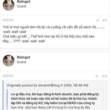
Retngot
Guest
4/8/04
#11
Trời ơi mọi người làm tôi lại cà cuống về vấn đề sổ sách rồi.........
:wall :wall :wall
Chả hiểu gì hết ...Thế Nói tóm lại thì ở Hà Nội như thế nào
đây.....???? :wall :wall :wall
Retngot
Guest
4/8/04
#12
Originally posted by leloanbt
@Aug 4 2004, 09:46 AM
co gì đâu mà, khi bạn dăng kí kinh doanh, bạn phải đăng ký
hình thức kế toán nào rồi( sổ kế toán) đó là thủ tục thành
lập DN và đăng ký KD, hãy kiểm tra lại DKKD của công ty
bạn nhé, sếp bạn đang cất ở trong tủ của ông ấy đấy