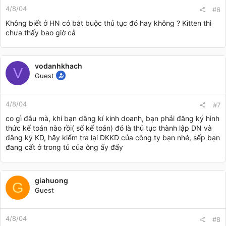
4/8/04
#6
Không biết ở HN có bắt buộc thủ tục đó hay không ? Kitten thì
chưa thấy bao giờ cả
vodanhkhach
V
Guest
4/8/04
#7
co gì đâu mà, khi bạn dăng kí kinh doanh, bạn phải đăng ký hình
thức kế toán nào rồi( sổ kế toán) đó là thủ tục thành lập DN và
đăng ký KD, hãy kiểm tra lại DKKD của công ty bạn nhé, sếp bạn
đang cất ở trong tủ của ông ấy đấy
giahuong
G
Guest
4/8/04
#8