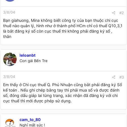
3/8/04
#2
Bạn giahuong, Mina không biết công ty của bạn thuộc chi cục
thuế nào quản lý, hình như ở thành phố HCm chỉ có thuế Q10,3,1
là bắt đăng ký sổ còn cục thuế thì không phải đăng ký sổ ,
thân
leloanbt
Con gái Bến Tre
3/8/04
#3
Em thấy ở Chi cục thuế Q. Phú Nhuận cũng bắt phải đăng ký Sổ
kế toán . Nếu ghi chép bằng tay thì phải mua sổ và được đánh
số, đóng dấu giáp lai từng trang, xác nhận đã đăng ký với chi
cục thuế thì mới được phép sử dụng.
cam_to_80
Nghỉ mất sức !