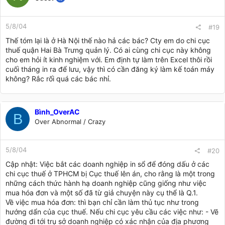
5/8/04
#19
Thế tóm lại là ở Hà Nội thế nào hả các bác? Cty em do chi cục
thuế quận Hai Bà Trưng quản lý. Có ai cùng chi cục này không
cho em hỏi ít kinh nghiệm với. Em định tự làm trên Excel thôi rồi
cuối tháng in ra để lưu, vậy thì có cần đăng ký làm kế toán máy
không? Rắc rối quá các bác nhỉ.
Bình_OverAC
B
Over Abnormal / Crazy
5/8/04
#20
Cập nhật: Việc bắt các doanh nghiệp in sổ để đóng dấu ở các
chi cục thuế ở TPHCM bị Cục thuế lên án, cho rằng là một trong
những cách thức hành hạ doanh nghiệp cũng giống như việc
mua hóa đơn và một số đã từ giả chuyện này cụ thể là Q.1.
Về việc mua hóa đơn: thì bạn chỉ cần làm thủ tục như trong
hướng dẩn của cục thuế. Nếu chi cục yêu cầu các việc như: - Vẽ
đường đi tới trụ sở doanh nghiệp có xác nhận của địa phương