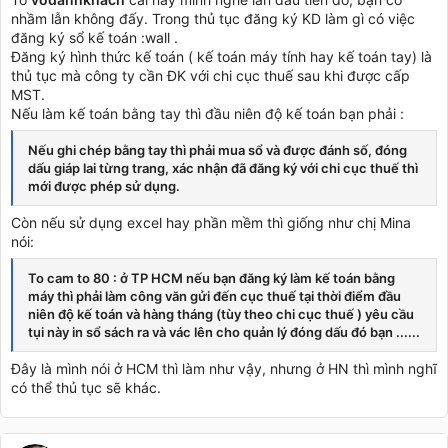
nhầm lẫn không đấy. Trong thủ tục đăng ký KD làm gì có việc
đăng ký sổ kế toán :wall .
Đăng ký hình thức kế toán ( kế toán máy tính hay kế toán tay) là
thủ tục mà công ty cần ĐK với chi cục thuế sau khi được cấp
MST.
Nếu làm kế toán bằng tay thì đầu niên độ kế toán bạn phải :
Nếu ghi chép bằng tay thì phải mua sổ và được đánh số, đóng
dấu giáp lai từng trang, xác nhận đã đăng ký với chi cục thuế thì
mới được phép sử dụng.
Còn nếu sử dụng excel hay phần mềm thì giống như chị Mina
nói:
To cam to 80 : ở TP HCM nếu bạn đăng ký làm kế toán bằng
máy thì phải làm công văn gửi đến cục thuế tại thời điểm đầu
niên độ kế toán và hàng tháng (tùy theo chi cục thuế ) yêu cầu
tụi này in sổ sách ra và vác lên cho quản lý đóng dấu đó bạn ......
Đây là mình nói ở HCM thì làm như vậy, nhưng ở HN thì mình nghĩ
có thể thủ tục sẽ khác.