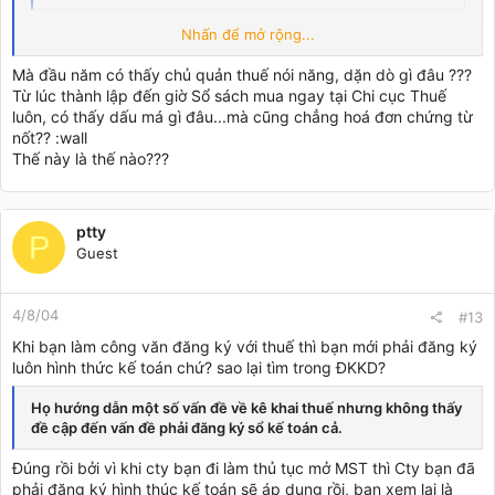
To
vodanhkhach
cái này mình nghe lần đấu tiên đó, bạn có
Nhấn để mở rộng...
nhầm lẫn không đấy. Trong thủ tục đăng ký KD làm gì có việc
đăng ký sổ kế toán :wall .
Nhấn để mở rộng...
Mà đầu năm có thấy chủ quản thuế nói năng, dặn dò gì đâu ???
Đăng ký hình thức kế toán ( kế toán máy tính hay kế toán tay) là
Từ lúc thành lập đến giờ Sổ sách mua ngay tại Chi cục Thuế
thủ tục mà công ty cần ĐK với chi cục thuế sau khi được cấp
luôn, có thấy dấu má gì đâu...mà cũng chẳng hoá đơn chứng từ
MST.
nốt?? :wall
Nếu làm kế toán bằng tay thì đầu niên độ kế toán bạn phải :
Thế này là thế nào???
Nếu ghi chép bằng tay thì phải mua sổ và được đánh số,
đóng dấu giáp lai từng trang, xác nhận đã đăng ký với chi
cục thuế thì mới được phép sử dụng.
ptty
P
Guest
Còn nếu sử dụng excel hay phần mềm thì giống như chị Mina
nói:
4/8/04
#13
To cam to 80 : ở TP HCM nếu bạn đăng ký làm kế toán
Nhấn để mở rộng...
bằng máy thì phải làm công văn gửi đến cục thuế tại thời
Khi bạn làm công văn đăng ký với thuế thì bạn mới phải đăng ký
điểm đầu niên độ kế toán và hàng tháng (tùy theo chi cục
luôn hình thức kế toán chứ? sao lại tìm trong ĐKKD?
thuế ) yêu cầu tụi này in sổ sách ra và vác lên cho quản lý
đóng dấu đó bạn ......
Họ hướng dẫn một số vấn đề về kê khai thuế nhưng không thấy
đề cập đến vấn đề phải đăng ký sổ kế toán cả.
Đây là mình nói ở HCM thì làm như vậy, nhưng ở HN thì mình
nghĩ có thể thủ tục sẽ khác.
Đúng rồi bởi vì khi cty bạn đi làm thủ tục mở MST thì Cty bạn đã
Nhấn để mở rộng...
phải đăng ký hình thúc kế toán sẽ áp dụng rồi, bạn xem lại là