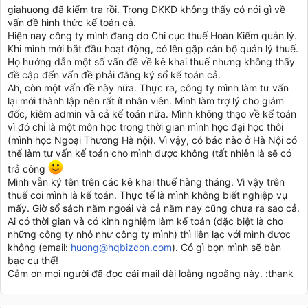
giahuong đã kiểm tra rồi. Trong DKKD không thấy có nói gì về
vấn đề hình thức kế toán cả.
Hiện nay công ty mình đang do Chi cục thuế Hoàn Kiếm quản lý.
Khi mình mới bắt đầu hoạt động, có lên gặp cán bộ quản lý thuế.
Họ hướng dẫn một số vấn đề về kê khai thuế nhưng không thấy
đề cập đến vấn đề phải đăng ký sổ kế toán cả.
Ah, còn một vấn đề này nữa. Thực ra, công ty mình làm tư vấn
lại mới thành lập nên rất ít nhân viên. Mình làm trợ lý cho giám
đốc, kiêm admin và cả kế toán nữa. Mình không thạo về kế toán
vì đó chỉ là một môn học trong thời gian mình học đại học thôi
(mình học Ngoại Thương Hà nội). Vì vậy, có bác nào ở Hà Nội có
thể làm tư vấn kế toán cho mình được không (tất nhiên là sẽ có
trả công
Mình vẫn ký tên trên các kê khai thuế hàng tháng. Vì vậy trên
thuế coi mình là kế toán. Thực tế là mình không biết nghiệp vụ
mấy. Giờ sổ sách năm ngoái và cả năm nay cũng chưa ra sao cả.
Ai có thời gian và có kinh nghiệm làm kế toán (đặc biệt là cho
những công ty nhỏ như công ty mình) thì liên lạc với mình được
không (email:
huong@hqbizcon.com
). Có gì bọn mình sẽ bàn
bạc cụ thể!
Cảm ơn mọi người đã đọc cái mail dài loằng ngoằng này. :thank