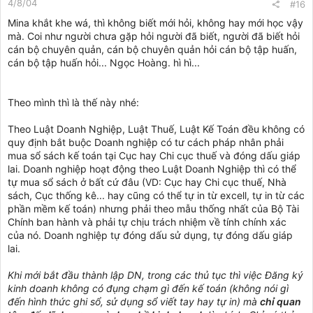
4/8/04
#16
Mina khắt khe wá, thì không biết mới hỏi, không hay mới học vậy
mà. Coi như người chưa gặp hỏi người đã biết, người đã biết hỏi
cán bộ chuyên quản, cán bộ chuyên quản hỏi cán bộ tập huấn,
cán bộ tập huấn hỏi... Ngọc Hoàng. hì hì...
Theo mình thì là thế này nhé:
Theo Luật Doanh Nghiệp, Luật Thuế, Luật Kế Toán đều không có
quy định bắt buộc Doanh nghiệp có tư cách pháp nhân phải
mua sổ sách kế toán tại Cục hay Chi cục thuế và đóng dấu giáp
lai. Doanh nghiệp hoạt động theo Luật Doanh Nghiệp thì có thể
tự mua sổ sách ở bất cứ đâu (VD: Cục hay Chi cục thuế, Nhà
sách, Cục thống kê... hay cũng có thể tự in từ excell, tự in từ các
phần mềm kế toán) nhưng phải theo mẫu thống nhất của Bộ Tài
Chính ban hành và phải tự chịu trách nhiệm về tính chính xác
của nó. Doanh nghiệp tự đóng dấu sử dụng, tự đóng dấu giáp
lai.
Khi mới bắt đầu thành lập DN, trong các thủ tục thì việc Đăng ký
kinh doanh không có đụng chạm gì đến kế toán (không nói gì
đến hình thức ghi sổ, sử dụng sổ viết tay hay tự in) mà
chỉ quan