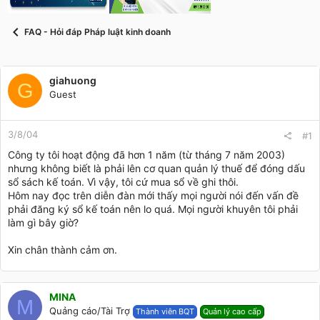
t
a
r
FAQ - Hỏi đáp Pháp luật kinh doanh
t
e
r
giahuong
G
Guest
3/8/04
#1
Công ty tôi hoạt động đã hơn 1 năm (từ tháng 7 năm 2003)
nhưng không biết là phải lên cơ quan quản lý thuế để đóng dấu
sổ sách kế toán. Vì vậy, tôi cứ mua sổ về ghi thôi.
Hôm nay đọc trên diễn đàn mới thấy mọi người nói đến vấn đề
phải đăng ký sổ kế toán nên lo quá. Mọi người khuyên tôi phải
làm gì bây giờ?
Xin chân thành cảm ơn.
MINA
M
Quảng cáo/Tài Trợ
Thành viên BQT
Quản lý cao cấp