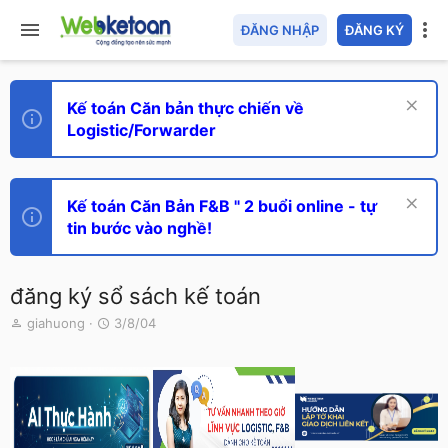
ĐĂNG NHẬP
ĐĂNG KÝ
Kế toán Căn bản thực chiến về
Logistic/Forwarder
Kế toán Căn Bản F&B " 2 buổi online - tự
tin bước vào nghề!
đăng ký sổ sách kế toán
T
N
giahuong
3/8/04
h
g
r
à
e
y
a
g
d
ử
s
i