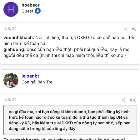
hoabeou
H
Guest
4/8/04
#9
vodanhkhach
: Nói linh tinh, thủ tục ĐKKD ko có chỗ nào nói đến
hình thức kế toán cả
giahuong
: boss của bạn liều thật, phải nói quá liều, hay là mọi
người đều thế cả (mình thì chỉ mạo hiểm thôi, liều thì ko :no )
leloanbt
Con gái Bến Tre
4/8/04
#10
co gì đâu mà, khi bạn dăng kí kinh doanh, bạn phải đăng ký hình
thức kế toán nào rồi( sổ kế toán) đó là thủ tục thành lập DN và
đăng ký KD, hãy kiểm tra lại DKKD của công ty bạn nhé, sếp bạn
đang cất ở trong tủ của ông ấy đấy
To
vodanhkhach
cái này mình nghe lần đấu tiên đó, bạn có