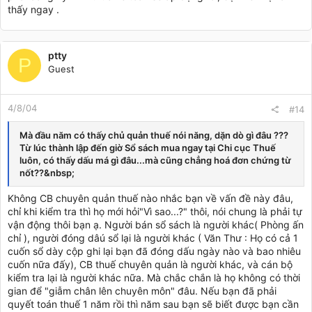
thấy ngay .
ptty
P
Guest
4/8/04
#14
Mà đầu năm có thấy chủ quản thuế nói năng, dặn dò gì đâu ???
Từ lúc thành lập đến giờ Sổ sách mua ngay tại Chi cục Thuế
luôn, có thấy dấu má gì đâu...mà cũng chẳng hoá đơn chứng từ
nốt??&nbsp;
Không CB chuyên quản thuế nào nhắc bạn về vấn đề này đâu,
chỉ khi kiểm tra thì họ mới hỏi"Vì sao...?" thôi, nói chung là phải tự
vận động thôi bạn ạ. Người bán sổ sách là người khác( Phòng ấn
chỉ ), người đóng dâú sổ lại là người khác ( Văn Thư : Họ có cả 1
cuốn sổ dày cộp ghi lại bạn đã đóng dấu ngày nào và bao nhiêu
cuốn nữa đấy), CB thuế chuyên quản là người khác, và cán bộ
kiểm tra lại là người khác nữa. Mà chắc chắn là họ không có thời
gian để "giẫm chân lên chuyên môn" đâu. Nếu bạn đã phải
quyết toán thuế 1 năm rồi thì năm sau bạn sẽ biết được bạn cần