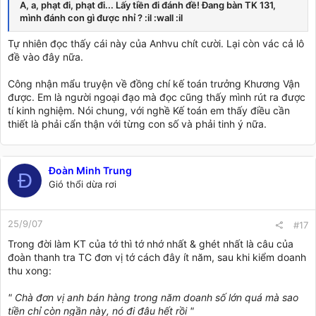
A, a, phạt đi, phạt đi... Lấy tiền đi đánh đề! Đang bàn TK 131,
mình đánh con gì được nhỉ ? :il :wall :il
Tự nhiên đọc thấy cái này của Anhvu chít cười. Lại còn vác cả lô
đề vào đây nữa.
Công nhận mẩu truyện về đồng chí kế toán trưởng Khương Vận
được. Em là người ngoại đạo mà đọc cũng thấy mình rút ra được
tí kinh nghiệm. Nói chung, với nghề Kế toán em thấy điều cần
thiết là phải cẩn thận với từng con số và phải tinh ý nữa.
Đoàn Minh Trung
Đ
Gió thổi dừa rơi
25/9/07
#17
Trong đời làm KT của tớ thì tớ nhớ nhất & ghét nhất là câu của
đoàn thanh tra TC đơn vị tớ cách đây ít năm, sau khi kiểm doanh
thu xong:
" Chà đơn vị anh bán hàng trong năm doanh số lớn quá mà sao
tiền chỉ còn ngần này, nó đi đâu hết rồi "