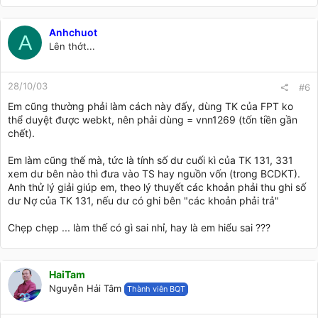
Anhchuot
A
Lên thớt...
28/10/03
#6
Em cũng thường phải làm cách này đấy, dùng TK của FPT ko
thể duyệt được webkt, nên phải dùng = vnn1269 (tốn tiền gần
chết).
Em làm cũng thế mà, tức là tính số dư cuối kì của TK 131, 331
xem dư bên nào thì đưa vào TS hay nguồn vốn (trong BCDKT).
Anh thử lý giải giúp em, theo lý thuyết các khoản phải thu ghi số
dư Nợ của TK 131, nếu dư có ghi bên "các khoản phải trả"
Chẹp chẹp ... làm thế có gì sai nhỉ, hay là em hiểu sai ???
HaiTam
Nguyễn Hải Tâm
Thành viên BQT