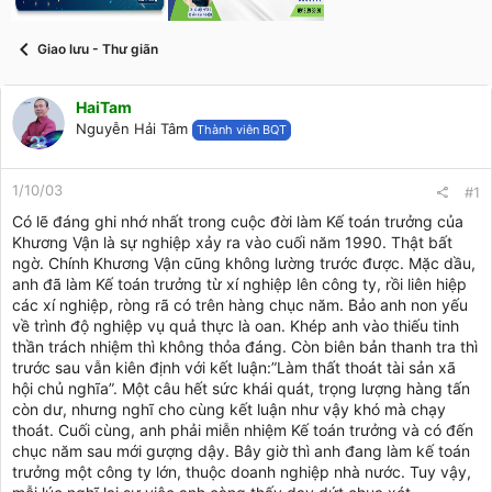
t
a
r
Giao lưu - Thư giãn
t
e
r
HaiTam
Nguyễn Hải Tâm
Thành viên BQT
1/10/03
#1
Có lẽ đáng ghi nhớ nhất trong cuộc đời làm Kế toán trưởng của
Khương Vận là sự nghiệp xảy ra vào cuối năm 1990. Thật bất
ngờ. Chính Khương Vận cũng không lường trước được. Mặc dầu,
anh đã làm Kế toán trưởng từ xí nghiệp lên công ty, rồi liên hiệp
các xí nghiệp, ròng rã có trên hàng chục năm. Bảo anh non yếu
về trình độ nghiệp vụ quả thực là oan. Khép anh vào thiếu tinh
thần trách nhiệm thì không thỏa đáng. Còn biên bản thanh tra thì
trước sau vẫn kiên định với kết luận:”Làm thất thoát tài sản xã
hội chủ nghĩa”. Một câu hết sức khái quát, trọng lượng hàng tấn
còn dư, nhưng nghĩ cho cùng kết luận như vậy khó mà chạy
thoát. Cuối cùng, anh phải miễn nhiệm Kế toán trưởng và có đến
chục năm sau mới gượng dậy. Bây giờ thì anh đang làm kế toán
trưởng một công ty lớn, thuộc doanh nghiệp nhà nước. Tuy vậy,