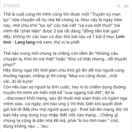
27/10/03
#5
Thế là cuối cùng thì mình cũng tìm được một "Truyền kỳ mạn
lục" nữa chuyện về họ nhà Kế chúng ta. Như vậy là ngày hôm
nay, nhờ chịu khó "lục lọi" các bài viết "xa xưa một thưở" mà
mình đã "phát hiện" được 2 bài rất đáng "đồng tiền bát gạo"
đấy, không tin các bạn cứ đọc thử bài này và 1 bài ở mục
Linh
tinh - Lang tang
mà xem, thú vị ra phết.
Thế nào trong mỗi chúng ta chẳng còn tiềm ẩn "Những câu
chuyện lạ, Khó tin mà thật" hoặc "Khó có thật nhưng...rất thuyết
phục!"
Hãy đừng ngại tốn thời gian chịu khó gõ lên để mọi người cùng
thưởng ngoạn, chẳng gì thì cũng "Mua vui cũng được...một
vài...Ki-lô-byte!
Còn nếu bạn sợ người ta tính cước, hay lo bị chiếm dụng đường
truyền thì mình xin hiến một kế "xưa ngang trái đất", đó là
...disconect khỏi mạng, sau đó thoải mái soạn thảo và ngâm nga
chỉnh sửa...cả ngày, khi nào ưng ý thì thôi. Đến khi quyết định
gửi bài đi (Mà như mọi người quen gọi : Post bài lên mạng đó) thì
bạn hãy ung dung truy nhập (Kết nối) vào mạng....Chẳng gì
chúng ta cũng là dân nhà Kế mà, phải "ki bo tính toán " chứ,
đúng không nào ... :leu: