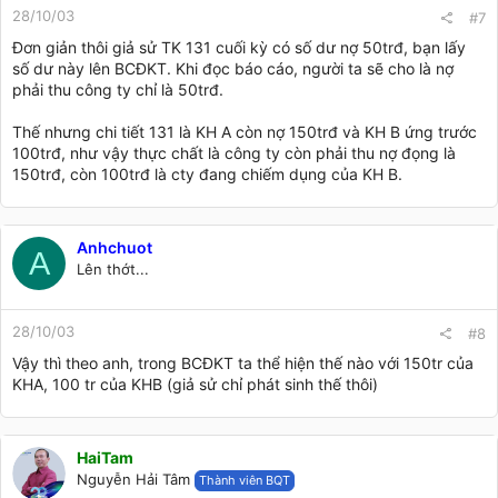
28/10/03
#7
Đơn giản thôi giả sử TK 131 cuối kỳ có số dư nợ 50trđ, bạn lấy
số dư này lên BCĐKT. Khi đọc báo cáo, người ta sẽ cho là nợ
phải thu công ty chỉ là 50trđ.
Thế nhưng chi tiết 131 là KH A còn nợ 150trđ và KH B ứng trước
100trđ, như vậy thực chất là công ty còn phải thu nợ đọng là
150trđ, còn 100trđ là cty đang chiếm dụng của KH B.
Anhchuot
A
Lên thớt...
28/10/03
#8
Vậy thì theo anh, trong BCĐKT ta thể hiện thế nào với 150tr của
KHA, 100 tr của KHB (giả sử chỉ phát sinh thế thôi)
HaiTam
Nguyễn Hải Tâm
Thành viên BQT