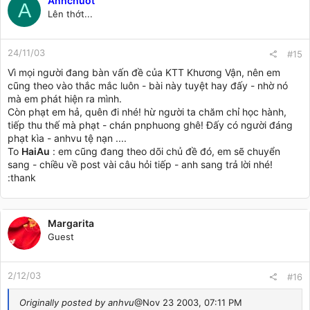
Anhchuot
A
Lên thớt...
24/11/03
#15
Vì mọi người đang bàn vấn đề của KTT Khương Vận, nên em
cũng theo vào thắc mắc luôn - bài này tuyệt hay đấy - nhờ nó
mà em phát hiện ra mình.
Còn phạt em hả, quên đi nhé! hừ người ta chăm chỉ học hành,
tiếp thu thế mà phạt - chán pnphuong ghê! Đấy có người đáng
phạt kìa - anhvu tệ nạn ....
To
HaiAu
: em cũng đang theo dõi chủ đề đó, em sẽ chuyển
sang - chiều về post vài câu hỏi tiếp - anh sang trả lời nhé!
:thank
Margarita
Guest
2/12/03
#16
Originally posted by anhvu
@Nov 23 2003, 07:11 PM