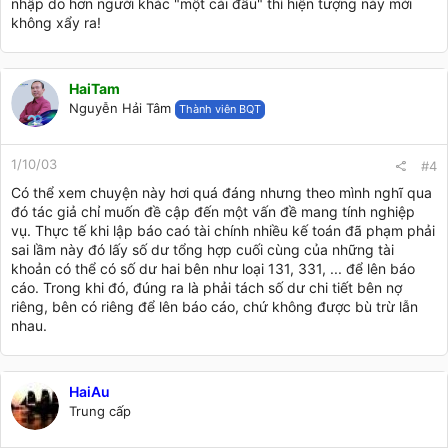
nhập do hơn người khác "một cái đầu" thì hiện tượng này mới
không xẩy ra!
HaiTam
Nguyễn Hải Tâm
Thành viên BQT
1/10/03
#4
Có thể xem chuyện này hơi quá đáng nhưng theo mình nghĩ qua
đó tác giả chỉ muốn đề cập đến một vấn đề mang tính nghiệp
vụ. Thực tế khi lập báo caó tài chính nhiều kế toán đã phạm phải
sai lầm này đó lấy số dư tổng hợp cuối cùng của những tài
khoản có thể có số dư hai bên như loại 131, 331, ... để lên báo
cáo. Trong khi đó, đúng ra là phải tách số dư chi tiết bên nợ
riêng, bên có riêng để lên báo cáo, chứ không được bù trừ lẫn
nhau.
HaiAu
Trung cấp