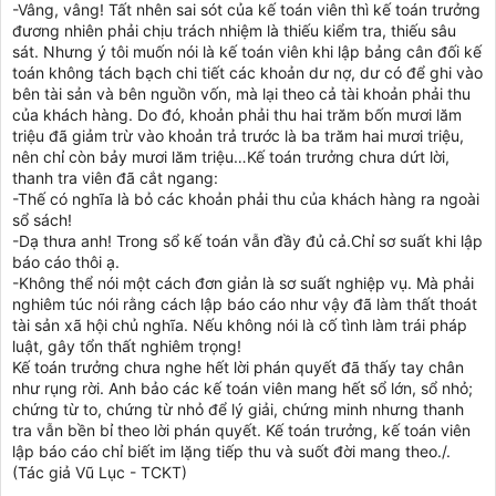
-Vâng, vâng! Tất nhên sai sót của kế toán viên thì kế toán trưởng
đương nhiên phải chịu trách nhiệm là thiếu kiểm tra, thiếu sâu
sát. Nhưng ý tôi muốn nói là kế toán viên khi lập bảng cân đối kế
toán không tách bạch chi tiết các khoản dư nợ, dư có để ghi vào
bên tài sản và bên nguồn vốn, mà lại theo cả tài khoản phải thu
của khách hàng. Do đó, khoản phải thu hai trăm bốn mươi lăm
triệu đã giảm trừ vào khoản trả trước là ba trăm hai mươi triệu,
nên chỉ còn bảy mươi lăm triệu…Kế toán trưởng chưa dứt lời,
thanh tra viên đã cắt ngang:
-Thế có nghĩa là bỏ các khoản phải thu của khách hàng ra ngoài
sổ sách!
-Dạ thưa anh! Trong sổ kế toán vẫn đầy đủ cả.Chỉ sơ suất khi lập
báo cáo thôi ạ.
-Không thể nói một cách đơn giản là sơ suất nghiệp vụ. Mà phải
nghiêm túc nói rằng cách lập báo cáo như vậy đã làm thất thoát
tài sản xã hội chủ nghĩa. Nếu không nói là cố tình làm trái pháp
luật, gây tổn thất nghiêm trọng!
Kế toán trưởng chưa nghe hết lời phán quyết đã thấy tay chân
như rụng rời. Anh bảo các kế toán viên mang hết sổ lớn, sổ nhỏ;
chứng từ to, chứng từ nhỏ để lý giải, chứng minh nhưng thanh
tra vẫn bền bỉ theo lời phán quyết. Kế toán trưởng, kế toán viên
lập báo cáo chỉ biết im lặng tiếp thu và suốt đời mang theo./.
(Tác giả Vũ Lục - TCKT)