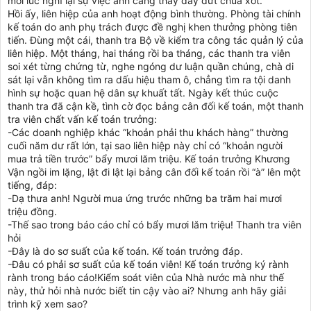
mỗi lúc nghĩ lại sự việc anh càng thấy day dứt chua xót.
Hồi ấy, liên hiệp của anh hoạt động bình thường. Phòng tài chính
kế toán do anh phụ trách được đề nghị khen thưởng phòng tiên
tiến. Đùng một cái, thanh tra Bộ về kiểm tra công tác quản lý của
liên hiệp. Một tháng, hai tháng rồi ba tháng, các thanh tra viên
soi xét từng chứng từ, nghe ngóng dư luận quần chúng, chà di
sát lại vẫn không tìm ra dấu hiệu tham ô, chẳng tìm ra tội danh
hình sự hoặc quan hệ dân sự khuất tất. Ngày kết thúc cuộc
thanh tra đã cận kề, tình cờ đọc bảng cân đối kế toán, một thanh
tra viên chất vấn kế toán trưởng:
-Các doanh nghiệp khác “khoản phải thu khách hàng” thường
cuối năm dư rất lớn, tại sao liên hiệp này chỉ có “khoản người
mua trả tiền trước” bẩy mươi lăm triệu. Kế toán trưởng Khương
Vận ngồi im lặng, lật đi lật lại bảng cân đối kế toán rồi “à” lên một
tiếng, đáp:
-Dạ thưa anh! Người mua ứng trước những ba trăm hai mươi
triệu đồng.
-Thế sao trong báo cáo chỉ có bẩy mươi lăm triệu! Thanh tra viên
hỏi
-Đây là do sơ suất của kế toán. Kế toán trưởng đáp.
-Đâu có phải sơ suất của kế toán viên! Kế toán trưởng ký rành
rành trong báo cáo!Kiểm soát viên của Nhà nước mà như thế
này, thử hỏi nhà nước biết tin cậy vào ai? Nhưng anh hãy giải
trình kỹ xem sao?