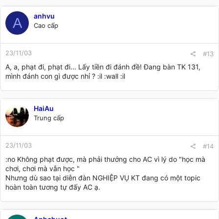
anhvu
A
Cao cấp
23/11/03
#13
A, a, phạt đi, phạt đi... Lấy tiền đi đánh đề! Đang bàn TK 131,
mình đánh con gì được nhỉ ? :il :wall :il
HaiAu
Trung cấp
23/11/03
#14
:no Không phạt được, mà phải thưởng cho AC vì lý do "học mà
chơi, chơi mà vẫn học "
Nhưng dù sao tại diễn đàn NGHIỆP VỤ KT đang có một topic
hoàn toàn tương tự đấy AC ạ.