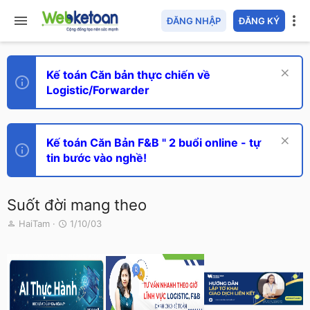
ĐĂNG NHẬP
ĐĂNG KÝ
Kế toán Căn bản thực chiến về
Logistic/Forwarder
Kế toán Căn Bản F&B " 2 buổi online - tự
tin bước vào nghề!
Suốt đời mang theo
T
N
HaiTam
1/10/03
h
g
r
à
e
y
a
g
d
ử
s
i