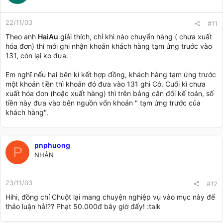
22/11/03
#11
Theo anh
HaiAu
giải thích, chỉ khi nào chuyển hàng ( chưa xuất
hóa đơn) thì mới ghi nhận khoản khách hàng tạm ứng truớc vào
131, còn lại ko đưa.
Em nghĩ nếu hai bên kí kết hợp đồng, khách hàng tạm ứng trước
một khoản tiền thì khoản đó đưa vào 131 ghi Có. Cuối kì chưa
xuất hóa đơn (hoặc xuất hàng) thì trên bảng cân đối kế toán, số
tiền này đưa vào bên nguồn vốn khoản " tạm ứng trước của
khách hàng".
pnphuong
P
NHẪN
23/11/03
#12
Hihi, đồng chí Chuột lại mang chuyện nghiệp vụ vào mục này để
thảo luận hả!?? Phạt 50.000đ bây giờ đấy! :talk