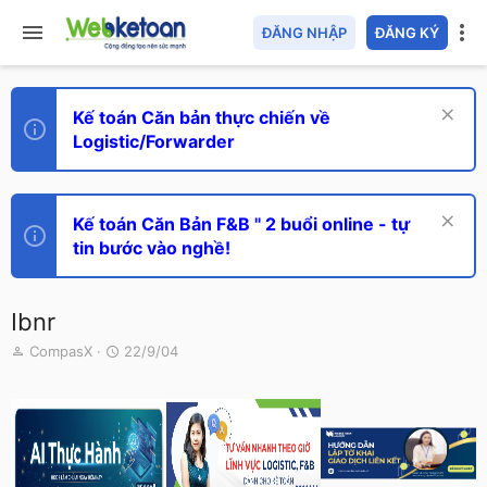
ĐĂNG NHẬP
ĐĂNG KÝ
Kế toán Căn bản thực chiến về
Logistic/Forwarder
Kế toán Căn Bản F&B " 2 buổi online - tự
tin bước vào nghề!
Ibnr
T
N
CompasX
22/9/04
h
g
r
à
e
y
a
g
d
ử
s
i