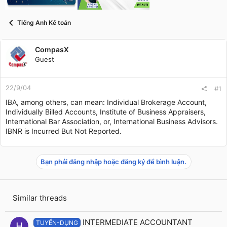
t
a
r
Tiếng Anh Kế toán
t
e
r
CompasX
Guest
22/9/04
#1
IBA, among others, can mean: Individual Brokerage Account,
Individually Billed Accounts, Institute of Business Appraisers,
International Bar Association, or, International Business Advisors.
IBNR is Incurred But Not Reported.
Bạn phải đăng nhập hoặc đăng ký để bình luận.
Similar threads
INTERMEDIATE ACCOUNTANT
TUYỂN-DỤNG