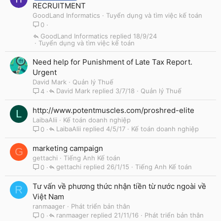
RECRUITMENT
GoodLand Informatics
Tuyển dụng và tìm việc kế toán
0
GoodLand Informatics
18/9/24
Tuyển dụng và tìm việc kế toán
Need help for Punishment of Late Tax Report.
Urgent
David Mark
Quản lý Thuế
David Mark
3/7/18
Quản lý Thuế
4
http://www.potentmuscles.com/proshred-elite
L
LaibaAlii
Kế toán doanh nghiệp
LaibaAlii
4/5/17
Kế toán doanh nghiệp
0
marketing campaign
G
gettachi
Tiếng Anh Kế toán
gettachi
26/1/15
Tiếng Anh Kế toán
0
Tư vấn về phương thức nhận tiền từ nước ngoài về
R
Việt Nam
ranmaager
Phát triển bản thân
ranmaager
21/11/16
Phát triển bản thân
0