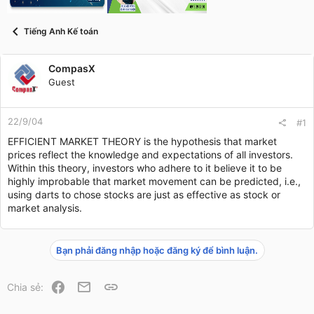
t
a
r
Tiếng Anh Kế toán
t
e
r
CompasX
Guest
22/9/04
#1
EFFICIENT MARKET THEORY is the hypothesis that market
prices reflect the knowledge and expectations of all investors.
Within this theory, investors who adhere to it believe it to be
highly improbable that market movement can be predicted, i.e.,
using darts to chose stocks are just as effective as stock or
market analysis.
Bạn phải đăng nhập hoặc đăng ký để bình luận.
Facebook
Email
Link
Chia sẻ: