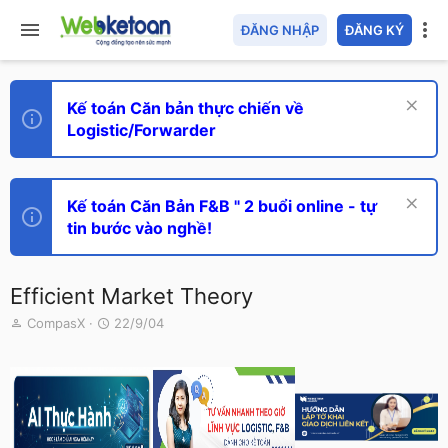
ĐĂNG NHẬP
ĐĂNG KÝ
Kế toán Căn bản thực chiến về
Logistic/Forwarder
Kế toán Căn Bản F&B " 2 buổi online - tự
tin bước vào nghề!
Efficient Market Theory
T
N
CompasX
22/9/04
h
g
r
à
e
y
a
g
d
ử
s
i