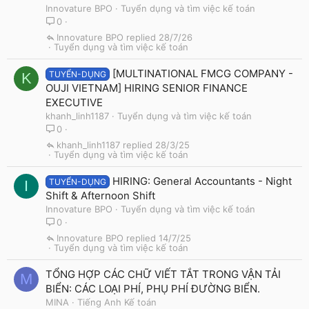
Innovature BPO
Tuyển dụng và tìm việc kế toán
0
Innovature BPO
28/7/26
Tuyển dụng và tìm việc kế toán
[MULTINATIONAL FMCG COMPANY -
TUYỂN-DỤNG
K
OUJI VIETNAM] HIRING SENIOR FINANCE
EXECUTIVE
khanh_linh1187
Tuyển dụng và tìm việc kế toán
0
khanh_linh1187
28/3/25
Tuyển dụng và tìm việc kế toán
HIRING: General Accountants - Night
TUYỂN-DỤNG
I
Shift & Afternoon Shift
Innovature BPO
Tuyển dụng và tìm việc kế toán
0
Innovature BPO
14/7/25
Tuyển dụng và tìm việc kế toán
TỔNG HỢP CÁC CHỮ VIẾT TẮT TRONG VẬN TẢI
M
BIỂN: CÁC LOẠI PHÍ, PHỤ PHÍ ĐƯỜNG BIỂN.
MINA
Tiếng Anh Kế toán