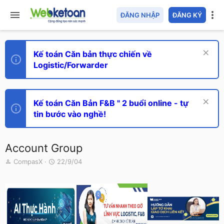
ĐĂNG NHẬP
ĐĂNG KÝ
Kế toán Căn bản thực chiến về
Logistic/Forwarder
Kế toán Căn Bản F&B " 2 buổi online - tự
tin bước vào nghề!
Account Group
T
N
CompasX
22/9/04
h
g
r
à
e
y
a
g
d
ử
s
i