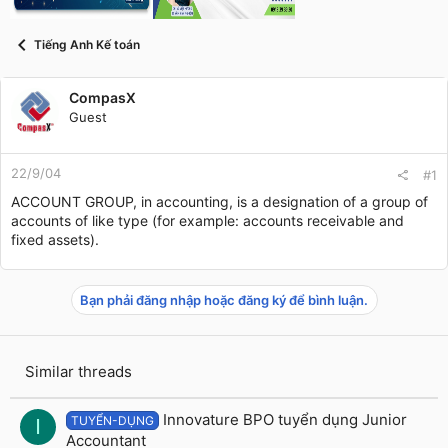
t
a
r
Tiếng Anh Kế toán
t
e
r
CompasX
Guest
22/9/04
#1
ACCOUNT GROUP, in accounting, is a designation of a group of
accounts of like type (for example: accounts receivable and
fixed assets).
Bạn phải đăng nhập hoặc đăng ký để bình luận.
Similar threads
Innovature BPO tuyển dụng Junior
TUYỂN-DỤNG
I
Accountant