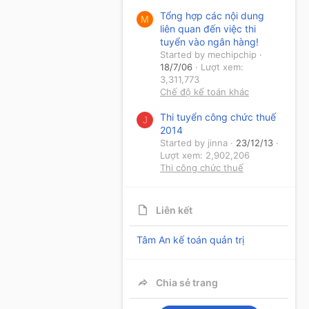
Tổng hợp các nội dung
M
liên quan đến việc thi
tuyển vào ngân hàng!
Started by mechipchip
18/7/06
Lượt xem:
3,311,773
Chế độ kế toán khác
Thi tuyển công chức thuế
J
2014
Started by jinna
23/12/13
Lượt xem: 2,902,206
Thi công chức thuế
Liên kết
Tâm An kế toán quản trị
Chia sẻ trang