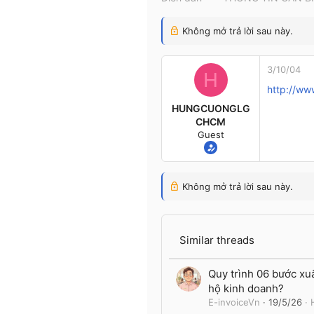
t
e
Không mở trả lời sau này.
r
3/10/04
H
http://ww
HUNGCUONGLG
CHCM
Guest
Không mở trả lời sau này.
Similar threads
Quy trình 06 bước xu
hộ kinh doanh?
E-invoiceVn
19/5/26