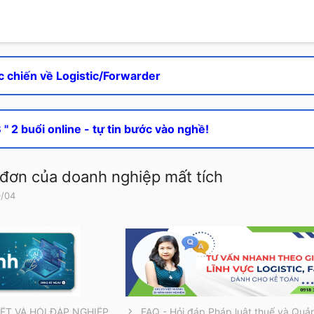
c chiến về Logistic/Forwarder
" 2 buổi online - tự tin bước vào nghề!
 đơn của doanh nghiệp mất tích
0/04
THÔNG TIN CẦN BIẾT VÀ HỎI ĐÁP NGHIỆP VỤ
FAQ - Hỏi đáp Pháp luật thuế và Quản