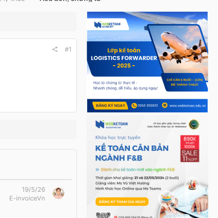
#1
19/5/26
E-invoiceVn