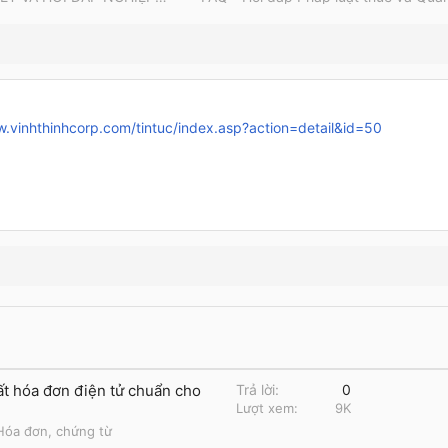
w.vinhthinhcorp.com/tintuc/index.asp?action=detail&id=50
ất hóa đơn điện tử chuẩn cho
Trả lời
0
Lượt xem
9K
Hóa đơn, chứng từ