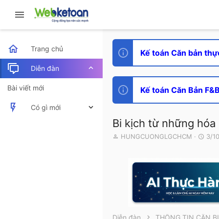
Trang chủ
Kế toán Căn bản thự
Diễn đàn
Bài viết mới
Kế toán Căn Bản F&B 
Có gì mới
Bi kịch từ những hóa
Bài viết mới
T
N
HUNGCUONGLGCHCM
3/1
h
g
Hoạt động mới nhất
r
à
e
y
a
g
d
ử
s
i
t
a
r
Diễn đàn