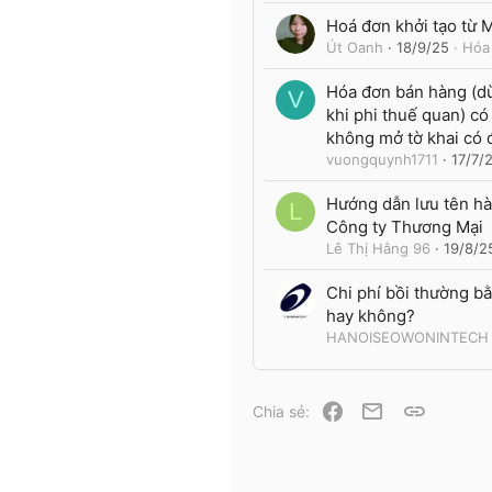
Hoá đơn khởi tạo từ
Út Oanh
18/9/25
Hóa
Hóa đơn bán hàng (dù
V
khi phi thuế quan) có
không mở tờ khai có
vuongquynh1711
17/7/
Hướng dẫn lưu tên hà
L
Công ty Thương Mại
Lê Thị Hằng 96
19/8/2
Chi phí bồi thường bằ
hay không?
HANOISEOWONINTECH
Facebook
Email
Link
Chia sẻ: