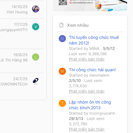
14/10/25
Viet Huong
17/7/25
Xem nhiều
V
uongquynh1711
Thi tuyển công chức thuế
M
năm 2012!
Started by MINA
5/5/12
Lượt xem: 9,366,196
19/8/25
L
Phát triển bản thân
Lê Thị Hằng 96
Thi công chức hải quan!
M
Started by meomalem
24/7/25
2/5/10
Lượt xem:
EOWONINTECH
3,774,630
Phát triển bản thân
Lập nhóm ôn thi công
T
chức bhxh 2013
Started by truongvucanh
29/3/13
Lượt xem:
3,372,780
Phát triển bản thân