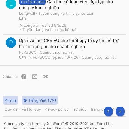
Cần tìm kế toán viên độc lập cho
TUYỂN-DỤNG
L
công ty khởi nghiệp
Longwall
Tuyển dụng và tìm việc kế toán
0
Longwall
9/5/26
Tuyển dụng và tìm việc kế toán
Dịch vụ làm CFS EU cho thiết bị y tế uy tín, hỗ trợ
P
hồ sơ trọn gói cho doanh nghiệp
PuPuUCC
Quảng cáo, rao vặt
PuPuUCC
10/7/26
Quảng cáo, rao vặt
0
Facebook
Email
Link
Chia sẻ:
Prisma
Tiếng Việt (VN)
Quy định và Nội quy
Privacy policy
Trợ giúp
Trang chủ
R
S
TOP
BOT
S
®
Community platform by XenForo
© 2010-2021 XenForo Ltd.
Paid Registrations by
AddonFlare - Premium XF2 Addons