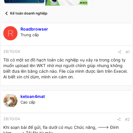
t
a
r
Kế toán doanh nghiệp
t
e
r
Roadbrowser
R
Trung cấp
28/10/04
#1
Tôi có một sơ đồ hạch toán các nghiệp vụ xảy ra trong công ty
muốn upload lên WKT nhờ mọi người chỉnh giúp nhưng không
biết đưa lên bằng cách nào. File của mình được làm trên Execel.
Ai biết xin chỉ dùm, mình xin cám ơn.
ketoan4mat
Cao cấp
28/10/04
#2
Khi soạn bài để gửi, fía dưới có mục Chức năng, ---> Đính
kèm----> Tải file từ máy