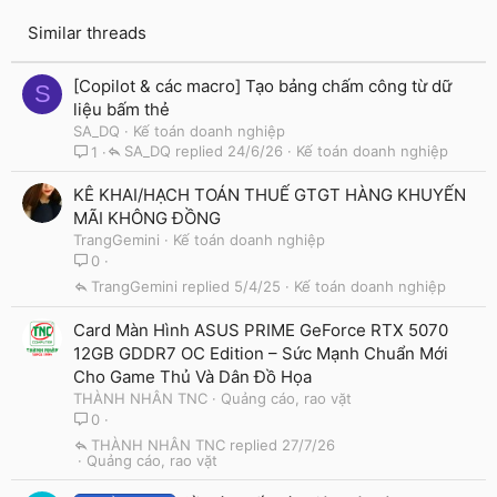
Similar threads
[Copilot & các macro] Tạo bảng chấm công từ dữ
S
liệu bấm thẻ
SA_DQ
Kế toán doanh nghiệp
SA_DQ
24/6/26
Kế toán doanh nghiệp
1
KÊ KHAI/HẠCH TOÁN THUẾ GTGT HÀNG KHUYẾN
MÃI KHÔNG ĐỒNG
TrangGemini
Kế toán doanh nghiệp
0
TrangGemini
5/4/25
Kế toán doanh nghiệp
Card Màn Hình ASUS PRIME GeForce RTX 5070
12GB GDDR7 OC Edition – Sức Mạnh Chuẩn Mới
Cho Game Thủ Và Dân Đồ Họa
THÀNH NHÂN TNC
Quảng cáo, rao vặt
0
THÀNH NHÂN TNC
27/7/26
Quảng cáo, rao vặt