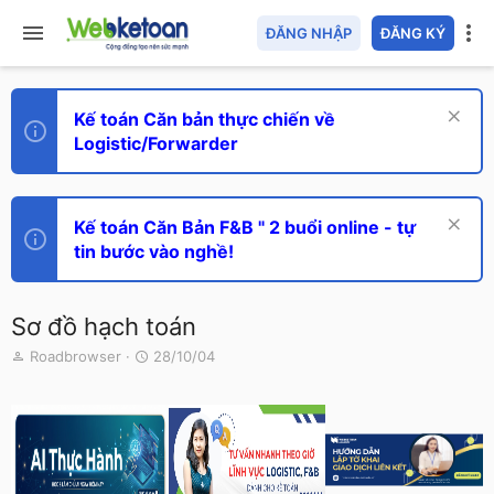
ĐĂNG NHẬP
ĐĂNG KÝ
Kế toán Căn bản thực chiến về
Logistic/Forwarder
Kế toán Căn Bản F&B " 2 buổi online - tự
tin bước vào nghề!
Sơ đồ hạch toán
T
N
Roadbrowser
28/10/04
h
g
r
à
e
y
a
g
d
ử
s
i