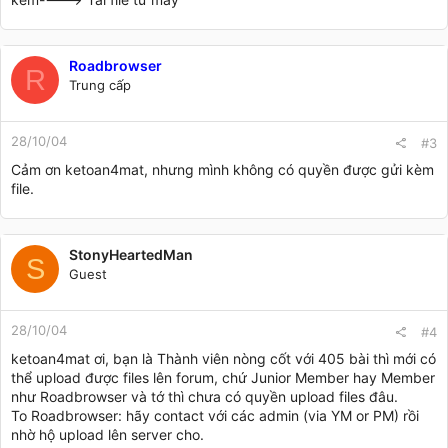
Roadbrowser
R
Trung cấp
28/10/04
#3
Cảm ơn ketoan4mat, nhưng mình không có quyền được gửi kèm
file.
StonyHeartedMan
S
Guest
28/10/04
#4
ketoan4mat ơi, bạn là Thành viên nòng cốt với 405 bài thì mới có
thể upload được files lên forum, chứ Junior Member hay Member
như Roadbrowser và tớ thì chưa có quyền upload files đâu.
To Roadbrowser: hãy contact với các admin (via YM or PM) rồi
nhờ hộ upload lên server cho.