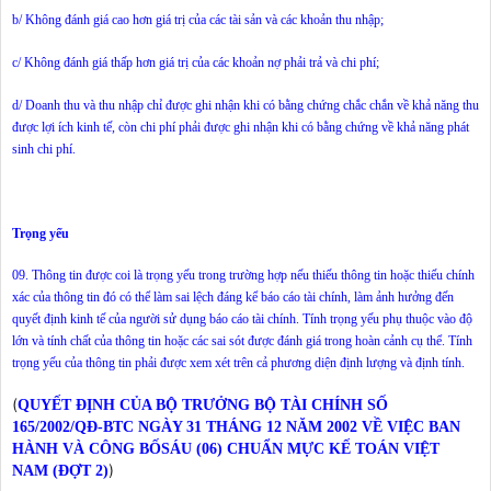
b/ Không đánh giá cao hơn giá trị của các tài sản và các khoản thu nhập;
c/ Không đánh giá thấp hơn giá trị của các khoản nợ phải trả và chi phí;
d/ Doanh thu và thu nhập chỉ được ghi nhận khi có bằng chứng chắc chắn về khả năng thu
được lợi ích kinh tế, còn chi phí phải được ghi nhận khi có bằng chứng về khả năng phát
sinh chi phí.
Trọng yếu
09. Thông tin được coi là trọng yếu trong trường hợp nếu thiếu thông tin hoặc thiếu chính
xác của thông tin đó có thể làm sai lệch đáng kể báo cáo tài chính, làm ảnh hưởng đến
quyết định kinh tế của người sử dụng báo cáo tài chính. Tính trọng yếu phụ thuộc vào độ
lớn và tính chất của thông tin hoặc các sai sót được đánh giá trong hoàn cảnh cụ thể. Tính
trọng yếu của thông tin phải được xem xét trên cả phương diện định lượng và định tính.
(
QUYẾT ĐỊNH
CỦA BỘ TRƯỞNG BỘ TÀI CHÍNH SỐ
165/2002/QĐ-BTC NGÀY 31 THÁNG 12 NĂM 2002 VỀ VIỆC BAN
HÀNH VÀ CÔNG BỐSÁU (06) CHUẨN MỰC KẾ TOÁN VIỆT
)
NAM (ĐỢT 2)