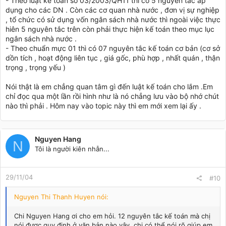
- Theo luật kế toán số 03/2003/QH11 thì có 5 nguyên tắc áp
dụng cho các DN . Còn các cơ quan nhà nước , đơn vị sự nghiệp
, tổ chức có sử dụng vốn ngân sách nhà nước thì ngoài việc thực
hiên 5 nguyên tắc trên còn phải thực hiện kế toán theo mục lục
ngân sách nhà nước .
- Theo chuẩn mực 01 thì có 07 nguyên tắc kế toán cơ bản (cơ sở
dồn tích , hoạt động liên tục , giá gốc, phù hợp , nhất quán , thận
trọng , trọng yếu )
Nói thật là em chẳng quan tâm gì đến luật kế toán cho lắm .Em
chỉ đọc qua một lần rồi hình như là nó chẳng lưu vào bộ nhớ chút
nào thì phải . Hôm nay vào topic này thì em mới xem lại ấy .
Nguyen Hang
N
Tôi là người kiên nhẫn...
29/11/04
#10
Nguyen Thi Thanh Huyen nói:
Chi Nguyen Hang ơi cho em hỏi. 12 nguyên tắc kế toán mà chị
nói được quy định ở văn bản nào vậy, chị có thể nói rõ giúp em