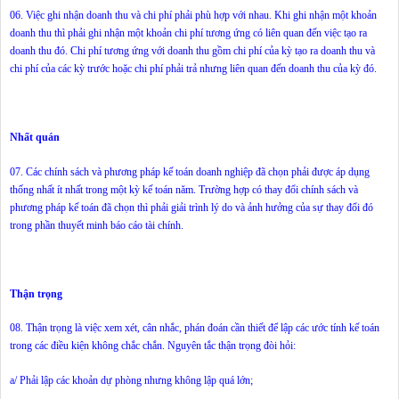
06. Việc ghi nhận doanh thu và chi phí phải phù hợp với nhau. Khi ghi nhận một khoản
doanh thu thì phải ghi nhận một khoản chi phí tương ứng có liên quan đến việc tạo ra
doanh thu đó. Chi phí tương ứng với doanh thu gồm chi phí của kỳ tạo ra doanh thu và
chi phí của các kỳ trước hoặc chi phí phải trả nhưng liên quan đến doanh thu của kỳ đó.
Nhất quán
07. Các chính sách và phương pháp kế toán doanh nghiệp đã chọn phải được áp dụng
thống nhất ít nhất trong một kỳ kế toán năm. Trường hợp có thay đổi chính sách và
phương pháp kế toán đã chọn thì phải giải trình lý do và ảnh hưởng của sự thay đổi đó
trong phần thuyết minh báo cáo tài chính.
Thận trọng
08. Thận trọng là việc xem xét, cân nhắc, phán đoán cần thiết để lập các ước tính kế toán
trong các điều kiện không chắc chắn. Nguyên tắc thận trọng đòi hỏi:
a/ Phải lập các khoản dự phòng nhưng không lập quá lớn;