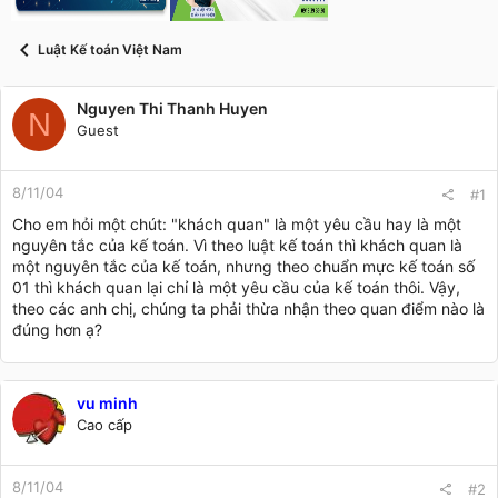
t
a
r
Luật Kế toán Việt Nam
t
e
r
Nguyen Thi Thanh Huyen
N
Guest
8/11/04
#1
Cho em hỏi một chút: "khách quan" là một yêu cầu hay là một
nguyên tắc của kế toán. Vì theo luật kế toán thì khách quan là
một nguyên tắc của kế toán, nhưng theo chuẩn mực kế toán số
01 thì khách quan lại chỉ là một yêu cầu của kế toán thôi. Vậy,
theo các anh chị, chúng ta phải thừa nhận theo quan điểm nào là
đúng hơn ạ?
vu minh
Cao cấp
8/11/04
#2