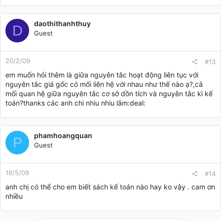
daothithanhthuy
D
Guest
20/2/09
#13
em muốn hỏi thêm là giữa nguyên tắc hoạt động liên tục với
nguyên tắc giá gốc có mối liên hệ với nhau như thế nào ạ?,cả
mối quan hệ giữa nguyên tắc cơ sở dồn tích và nguyên tắc kì kế
toán?thanks các anh chi nhiu nhiu lắm:deal:
phamhoangquan
P
Guest
18/5/09
#14
anh chị có thể cho em biết sách kế toán nào hay ko vậy . cam ơn
nhiều