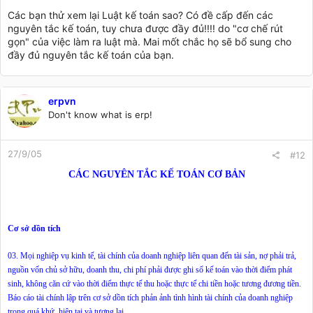
Các bạn thử xem lại Luật kế toán sao? Có đề cấp đến các
nguyên tắc kế toán, tuy chưa được đầy đủ!!!! do "cơ chế rút
gọn" của việc làm ra luật mà. Mai mốt chắc họ sẽ bổ sung cho
đầy đủ nguyên tắc kế toán của bạn.
erpvn
Don't know what is erp!
27/9/05
#12
CÁC NGUYÊN TẮC KẾ TOÁN CƠ BẢN
Cơ sở dồn tích
03. Mọi nghiệp vụ kinh tế, tài chính của doanh nghiệp liên quan đến tài sản, nợ phải trả,
nguồn vốn chủ sở hữu, doanh thu, chi phí phải được ghi sổ kế toán vào thời điểm phát
sinh, không căn cứ vào thời điểm thực tế thu hoặc thực tế chi tiền hoặc tương đương tiền.
Báo cáo tài chính lập trên cơ sở dồn tích phản ảnh tình hình tài chính của doanh nghiệp
trong quá khứ, hiện tại và tương lai.