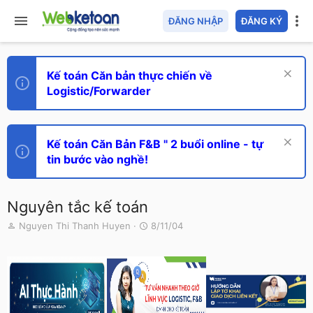
ĐĂNG NHẬP
ĐĂNG KÝ
Kế toán Căn bản thực chiến về
Logistic/Forwarder
Kế toán Căn Bản F&B " 2 buổi online - tự
tin bước vào nghề!
Nguyên tắc kế toán
T
N
Nguyen Thi Thanh Huyen
8/11/04
h
g
r
à
e
y
a
g
d
ử
s
i