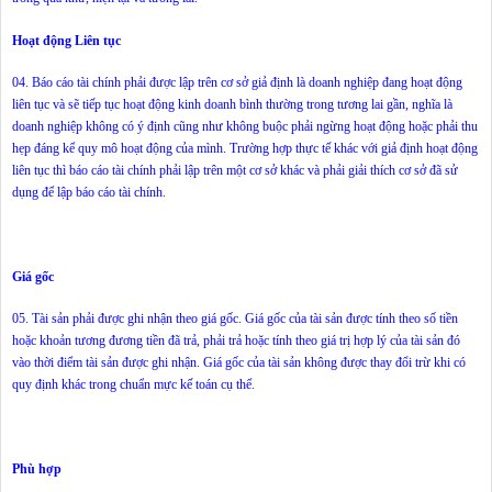
Hoạt động Liên tục
04. Báo cáo tài chính phải được lập trên cơ sở giả định là doanh nghiệp đang hoạt động
liên tục và sẽ tiếp tục hoạt động kinh doanh bình thường trong tương lai gần, nghĩa là
doanh nghiệp không có ý định cũng như không buộc phải ngừng hoạt động hoặc phải thu
hẹp đáng kể quy mô hoạt động của mình. Trường hợp thực tế khác với giả định hoạt động
liên tục thì báo cáo tài chính phải lập trên một cơ sở khác và phải giải thích cơ sở đã sử
dụng để lập báo cáo tài chính.
Giá gốc
05. Tài sản phải được ghi nhận theo giá gốc. Giá gốc của tài sản được tính theo số tiền
hoặc khoản tương đương tiền đã trả, phải trả hoặc tính theo giá trị hợp lý của tài sản đó
vào thời điểm tài sản được ghi nhận. Giá gốc của tài sản không được thay đổi trừ khi có
quy định khác trong chuẩn mực kế toán cụ thể.
Phù hợp