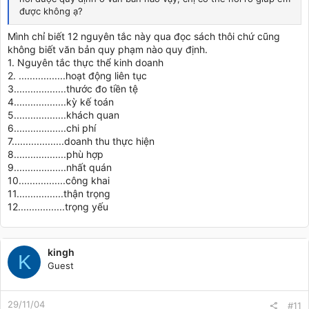
được không ạ?
Mình chỉ biết 12 nguyên tắc này qua đọc sách thôi chứ cũng
không biết văn bản quy phạm nào quy định.
1. Nguyên tắc thực thể kinh doanh
2. .................hoạt động liên tục
3...................thước đo tiền tệ
4...................kỳ kế toán
5...................khách quan
6...................chi phí
7...................doanh thu thực hiện
8...................phù hợp
9...................nhất quán
10.................công khai
11.................thận trọng
12.................trọng yếu
kingh
K
Guest
29/11/04
#11