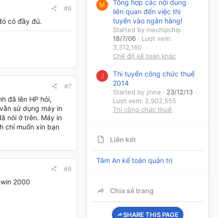
Tổng hợp các nội dung
M
#6
liên quan đến việc thi
tuyển vào ngân hàng!
đó có đầy đủ.
Started by mechipchip
18/7/06
Lượt xem:
3,312,160
Chế độ kế toán khác
Thi tuyển công chức thuế
J
2014
#7
Started by jinna
23/12/13
nh đã lên HP hỏi,
Lượt xem: 2,902,555
 vẫn sử dụng máy in
Thi công chức thuế
ã nói ở trên. Máy in
nh chỉ muốn xin bạn
Liên kết
Tâm An kế toán quản trị
#8
o win 2000
Chia sẻ trang
SHARE THIS PAGE