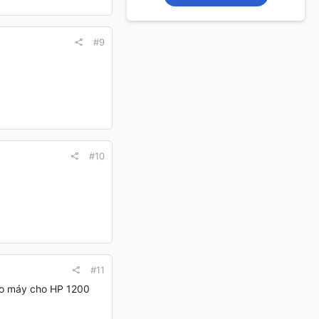
#9
#10
#11
heo máy cho HP 1200