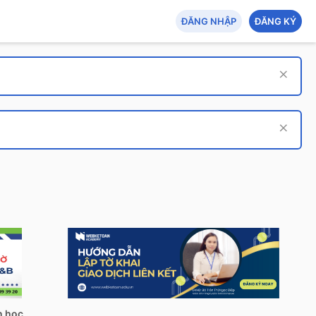
ĐĂNG NHẬP
ĐĂNG KÝ
Tech Hub: AI - An toàn thông tin - Tin học quản lý