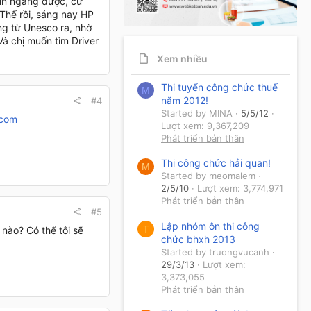
 in ngang được, cứ
. Thế rồi, sáng nay HP
ng từ Unesco ra, nhờ
Và chị muốn tìm Driver
Xem nhiều
Thi tuyển công chức thuế
M
năm 2012!
#4
Started by MINA
5/5/12
com
Lượt xem: 9,367,209
Phát triển bản thân
Thi công chức hải quan!
M
Started by meomalem
2/5/10
Lượt xem: 3,774,971
Phát triển bản thân
#5
Lập nhóm ôn thi công
T
 nào? Có thể tôi sẽ
chức bhxh 2013
Started by truongvucanh
29/3/13
Lượt xem:
3,373,055
Phát triển bản thân