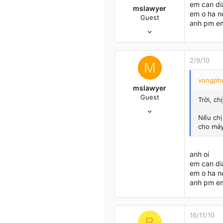
TP.HCM
em can di
mslawyer
em o ha n
Guest
anh pm e
2/9/10
2
0
0
2/9/10
M
36
vongphu
ha noi
mslawyer
Guest
Trời, ch
2/9/10
Nếu chị
2
cho máy
0
0
36
anh oi
ha noi
em can di
em o ha n
anh pm e
16/11/10
B