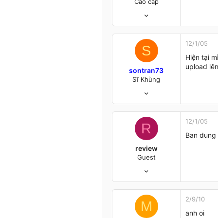
Cao cấp
28/8/04
576
15
0
12/1/05
S
VN
Hiện tại 
www.giaiphapexcel.com
upload lê
sontran73
Sĩ Khùng
6/7/04
98
0
6
12/1/05
R
Hà Nội &.....
Ban dung 
review
Guest
21/12/04
10
0
1
2/9/10
M
46
anh oi