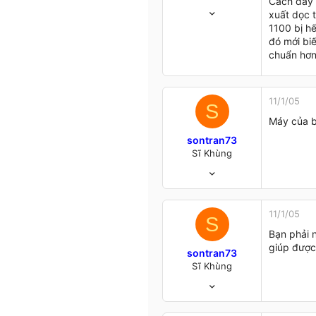
Cách đây 
28/8/04
xuất dọc t
576
1100 bị hế
15
đó mới biế
0
chuẩn hơn
VN
www.giaiphapexcel.com
11/1/05
S
Máy của b
sontran73
Sĩ Khùng
6/7/04
98
0
6
11/1/05
S
Hà Nội &.....
Bạn phải n
giúp được
sontran73
Sĩ Khùng
6/7/04
98
0