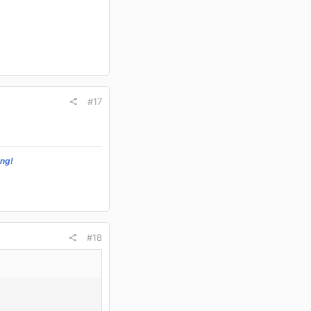
#17
ing!
#18