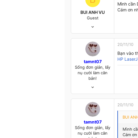
Mình cần 
Cám ơn nh
BUI ANH VU
Guest
16/11/10
1
0
0
20/11/10
52
Bạn vào t
kien giang
HP LaserJe
tamnt07
Sống đơn giản, lấy
nụ cười làm căn
bản!
21/3/07
5,693
643
113
20/11/10
The Capital
BUI ANH
tamnt07
Sống đơn giản, lấy
Mình cầ
nụ cười làm căn
Cám ơn