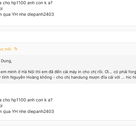
a cho hp1100 anh con k a?
oi
m qua YH nhe diepanh2403
c nói:
ị Dung,
 em mình ở Hà Nội thì em đã đến cài máy in cho chị rồi. Ơi... có phải fo
 tính Nguyễn Hoàng không - cho chị handung mượn đĩa cài với ... hic h
a cho hp1100 anh con k a?
oi
m qua YH nhe diepanh2403