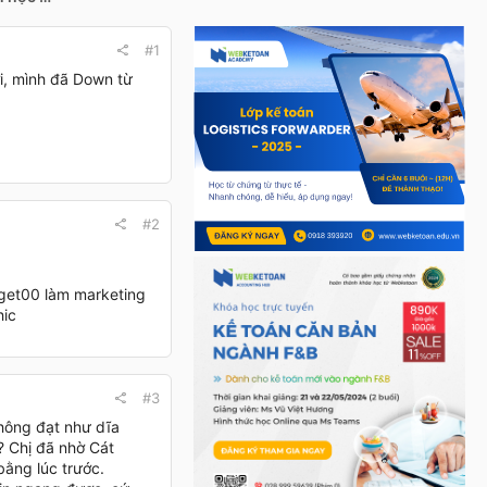
#1
i, mình đã Down từ
#2
orget00 làm marketing
hic
#3
không đạt như dĩa
? Chị đã nhờ Cát
ằng lúc trước.