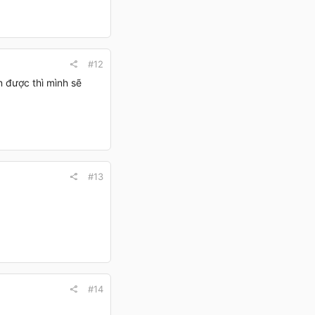
#12
 được thì mình sẽ
#13
#14