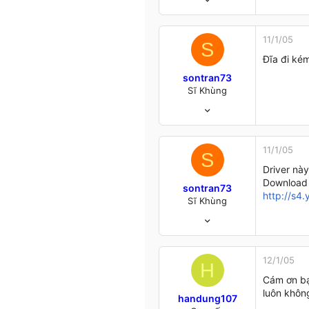
98
0
6
11/1/05
S
Hà Nội &.....
Đĩa đi kém
sontran73
Sĩ Khùng
6/7/04
98
0
6
11/1/05
S
Hà Nội &.....
Driver nà
Download 
sontran73
http://s
Sĩ Khùng
6/7/04
98
0
6
12/1/05
H
Hà Nội &.....
Cám ơn bạ
luôn khôn
handung107