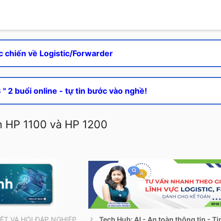
c chiến về Logistic/Forwarder
" 2 buổi online - tự tin bước vào nghề!
n HP 1100 và HP 1200
THÔNG TIN CẦN BIẾT VÀ HỎI ĐÁP NGHIỆP VỤ