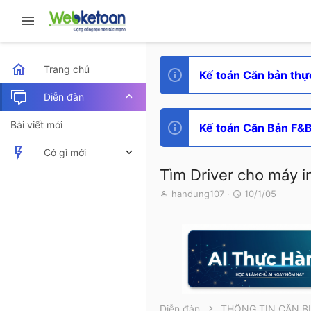
Trang chủ
Kế toán Căn bản thự
Diễn đàn
Bài viết mới
Kế toán Căn Bản F&B 
Có gì mới
Tìm Driver cho máy i
Bài viết mới
T
N
handung107
10/1/05
h
g
Hoạt động mới nhất
r
à
e
y
a
g
d
ử
s
i
t
a
r
Diễn đàn