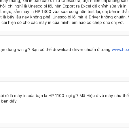
mấy tháng, khi in báo cáo KT từ Unesco ra, đột nhiên chị không sao
hôi, chị nghĩ là Unesco bị lỗi, nên Export ra Excel để chỉnh sửa và in
t mực, sẵn máy in HP 1300 vừa sửa xong nên test lại, chị bèn in thẳ
t là bấy lâu nay không phải Unesco bị lỗi mà là Driver không chuẩn. 
 cái hiện có cho các máy in của mình, em nào có chép cho chị với.
ạn dung win gì? Bạn có thể download driver chuẩn ở trang
www.hp.
ói rõ là máy in của bạn là HP 1100 loại gì? Mã Hiệu ở vỏ máy như thế
 bạn đấy