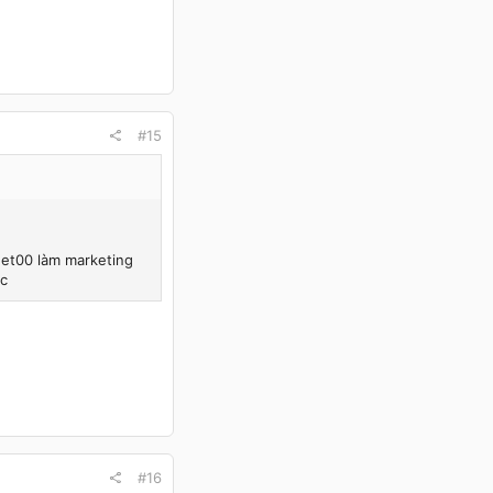
#15
rget00 làm marketing
ic
#16