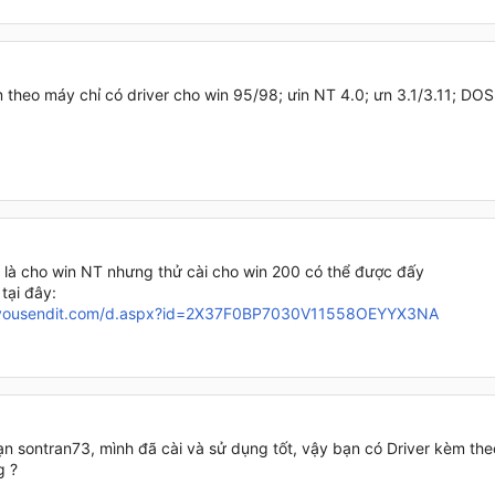
 theo máy chỉ có driver cho win 95/98; ưin NT 4.0; ưn 3.1/3.11; DOS
y là cho win NT nhưng thử cài cho win 200 có thể được đấy
tại đây:
4.yousendit.com/d.aspx?id=2X37F0BP7030V11558OEYYX3NA
n sontran73, mình đã cài và sử dụng tốt, vậy bạn có Driver kèm t
g ?