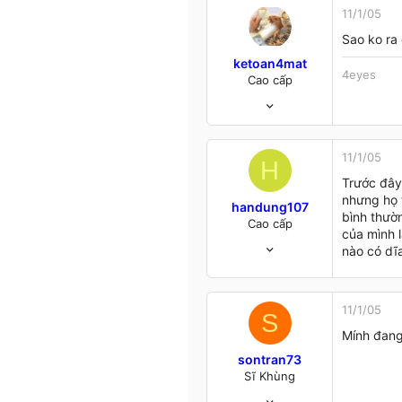
6
11/1/05
Hà Nội &.....
Sao ko ra
ketoan4mat
4eyes
Cao cấp
24/4/03
3,906
17
38
11/1/05
H
Sài Gòn đẹp lắm
Trước đây 
nhưng họ 
handung107
bình thườn
Cao cấp
của mình 
28/8/04
nào có dĩ
576
15
0
11/1/05
S
VN
Mính đang
www.giaiphapexcel.com
sontran73
Sĩ Khùng
6/7/04