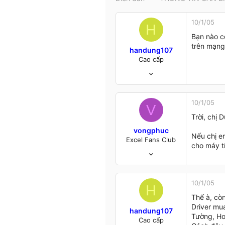
t
e
10/1/05
r
H
Bạn nào c
trên mạng
handung107
Cao cấp
28/8/04
576
15
0
10/1/05
V
VN
Trời, chị 
www.giaiphapexcel.com
vongphuc
Nếu chị em
Excel Fans Club
cho máy t
11/8/04
300
5
18
10/1/05
H
Ha Noi
Thế à, còn
Driver mu
handung107
Tường, Ho
Cao cấp