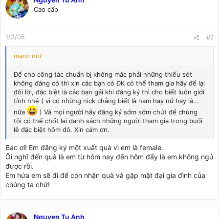
Cao cấp
1/3/05
#7
maco nói:
Để cho công tác chuẩn bị không mắc phải những thiếu sót
không đáng có thì xin các bạn có ĐK có thể tham gia hãy để lại
đôi lời, đặc biệt là các bạn gái khi đăng ký thì cho biết luôn giới
tính nhé ( vì có những nick chẳng biết là nam hay nữ hay là...
nữa
) Và mọi người hãy đăng ký sớm sớm chút để chúng
tôi có thể chốt lại danh sách những người tham gia trong buổi
lễ đặc biệt hôm đó. Xin cảm ơn.
Bác ơi! Em đăng ký một xuất quà vì em là female.
Ôi nghĩ đến quà là em từ hôm nay đến hôm đấy là em không ngủ
được rồi.
Em hứa em sẽ đi để còn nhận quà và gặp mặt đại gia đình của
chúng ta chứ!
Nguyen Tu Anh