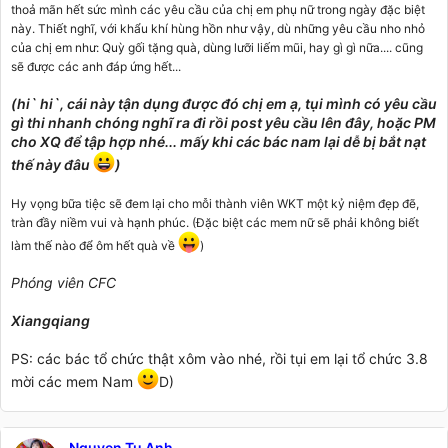
thoả mãn hết sức mình các yêu cầu của chị em phụ nữ trong ngày đặc biệt
này. Thiết nghĩ, với khẩu khí hùng hồn như vậy, dù những yêu cầu nho nhỏ
của chị em như: Quỳ gối tặng quà, dùng lưỡi liếm mũi, hay gì gì nữa.... cũng
sẽ được các anh đáp ứng hết...
(hi` hi`, cái này tận dụng được đó chị em ạ, tụi mình có yêu cầu
gì thi nhanh chóng nghĩ ra đi rồi post yêu cầu lên đây, hoặc PM
cho XQ để tập hợp nhé... mấy khi các bác nam lại dễ bị bắt nạt
thế này đâu
)
Hy vọng bữa tiệc sẽ đem lại cho mỗi thành viên WKT một kỷ niệm đẹp đẽ,
tràn đầy niềm vui và hạnh phúc. (Đặc biệt các mem nữ sẽ phải không biết
làm thế nào để ôm hết quà về
)
Phóng viên CFC
Xiangqiang
PS: các bác tổ chức thật xôm vào nhé, rồi tụi em lại tổ chức 3.8
mời các mem Nam
D)
Nguyen Tu Anh