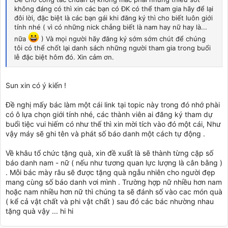
không đáng có thì xin các bạn có ĐK có thể tham gia hãy để lại
đôi lời, đặc biệt là các bạn gái khi đăng ký thì cho biết luôn giới
tính nhé ( vì có những nick chẳng biết là nam hay nữ hay là...
nữa
) Và mọi người hãy đăng ký sớm sớm chút để chúng
tôi có thể chốt lại danh sách những người tham gia trong buổi
lễ đặc biệt hôm đó. Xin cảm ơn.
Sun xin có ý kiến !
Đề nghị mấy bác làm một cái link tại topic này trong đó nhớ phài
có ô lựa chọn giới tính nhé, các thành viên ai đăng ký tham dự
buổi tiệc vui hiếm có như thế thì xin mời tích vào đó một cái, Như
vậy máy sẽ ghi tên và phát số báo danh một cách tự động .
Về khâu tổ chức tặng quà, xin đề xuất là sẽ thành từng cặp số
báo danh nam - nữ ( nếu như tương quan lực lượng là cân bằng )
. Mỗi bác mày râu sẽ được tặng quà ngẫu nhiên cho người đẹp
mang cùng số báo danh vơi mình . Trường hợp nữ nhiều hơn nam
hoặc nam nhiều hơn nữ thì chúng ta sẽ đánh số vào cac món quà
( kể cả vật chất và phi vật chất ) sau đó các bác nhường nhau
tặng quà vậy ... hi hi