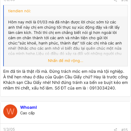
#14
tiendien nói:
Hôm nay mới là 01/03 mà đã nhận được lời chúc sớm từ các
anh thế này chị em chúng tôi thực sự xúc động đậy và rất lấy
làm cảm kích. Thôi thì chị em chẳng biết nói gì hơn ngoài lời
cảm ơn chân thành tới các anh và nhân tiện cho gửi lời
chúc:"sức khoẻ, hạnh phúc, thành đạt" tới các chị nhà các anh
nhé! (Nhắc cho các anh nhớ vì biết đâu lại quên chúc một nửa
của mình hehe.Liệu có điều đó xảy ra đối với những người chu
đáo như các anh không?)
Nhấn để mở rộng...
E không biết mình có đủ tiêu chuẩn để tham gia không? Tuy
nhiên e muốn vẫn muốn hỏi một chút về thời gian: 6h nghĩa là
Em đã tin là thật rồi mà. Đừng trách móc em nữa mà tội nghiệp.
thế nào cơ a?Không phải là 6h sáng đấy chứ?
À thế hẹn nhau ở đâu của Quận Cầu Giấy chứ? Hay là trước cổng
To: Maco "....các bạn gái khi đăng ký thì cho biết rõ giới tính
Khách sạn Cầu Giấy nhé! Nhớ đứng tránh xa bến xe buýt kẻo em
nhé!...."Rõ thật thà, nhưng e đọc lên thì còn rất vui nữa!
nhầm thì chểt, xấu hổ lắm. Số ĐT của em là : 0913034240.
To:WhoamI:E cũng ở Cầu Giấy đây bác ơi! Nếu e được tham gia
thì bác ới e 1 tiếng để e đi cùng cho biết mặt...mọi người để
giao lưu chia sẻ và biết đâu...eo ôi e chả dám nghĩ tiếp nữa
đâu.Hi hi!
WhoamI
W
To: Nguyen Tu Anh: Các anh em có lòng mà bác lại không có
Cao cấp
bụng à? Riêng e cái khoản ăn uống e hơi bị dễ tính. Ai nói gì
cũng tin. Huống chi lại là các bác có uy tín cao chất ngất như
mems WKT này!(?). Hãy mang đến cho các memboys chút
1/3/05
#15