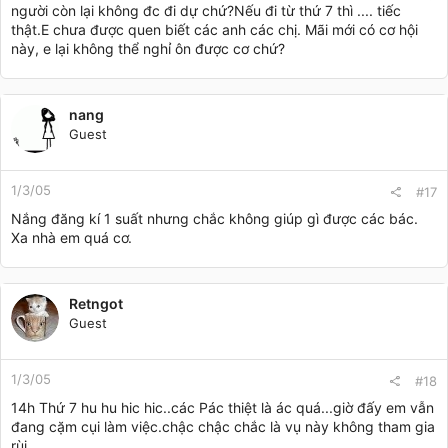
người còn lại không đc đi dự chứ?Nếu đi từ thứ 7 thì .... tiếc
thật.E chưa được quen biết các anh các chị. Mãi mới có cơ hội
này, e lại không thể nghỉ ôn được cơ chứ?
nang
Guest
1/3/05
#17
Nắng đăng kí 1 suất nhưng chắc không giúp gì được các bác.
Xa nhà em quá cơ.
Retngot
Guest
1/3/05
#18
14h Th­­ứ 7 hu hu hic hic..các Pác thiệt là ác quá...giờ đấy em vẫn
đang cặm cụi làm việc.chậc chậc chắc là vụ này không tham gia
rùi