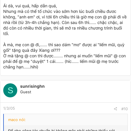
Ái dà, vui quá, hấp dẫn quá,
Nhưng mà có thể tổ chức vào sớm hơn lúc buổi chiều đươc
không, "anh em" ơi, vì tớii 6h chiều thì là giờ mẹ con @ phải đi về
nhà rồii (từ 3h-4h chẳng hạn). Còn sau 6h thì...... chậc chậc, ai
đó còn có nhiều thời gian, thì sẽ mở ra nhiều chương trình buổi
tối.
À mà, mẹ con @ đi,...... thì sao dám "mơ" được ai "liếm mũi, quỳ
gối" tặng quà đây Xiang ơi???
Ờ mà tặng @ con thì được........ nhưng ai muốn "liếm mũi" @ con
phải để @ mẹ "duyệt" 1 cái....... (híc...... liếm mũi @ mẹ trước
chẳng hạn......hihi)
sunrisinghn
S
Guest
1/3/05
#10
maco nói:
Để cho công tác chuẩn bị không mắc phải những thiếu sót