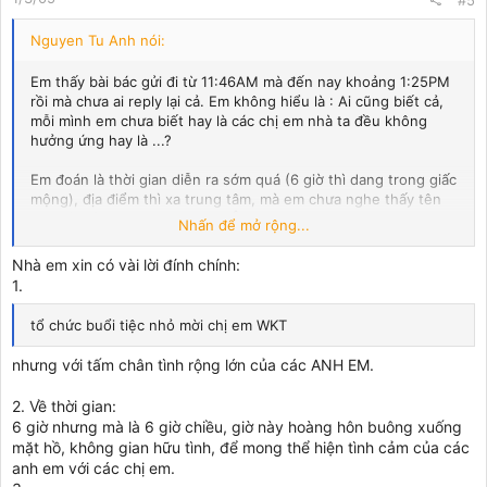
#5
Nguyen Tu Anh nói:
Em thấy bài bác gửi đi từ 11:46AM mà đến nay khoảng 1:25PM
rồi mà chưa ai reply lại cả. Em không hiểu là : Ai cũng biết cả,
mỗi mình em chưa biết hay là các chị em nhà ta đều không
hưởng ứng hay là ...?
Em đoán là thời gian diễn ra sớm quá (6 giờ thì dang trong giấc
mộng), địa điểm thì xa trung tâm, mà em chưa nghe thấy tên
này nằm ở trong đó đâu nha! Ô! Hay bác cho em ăn da con "..."
Nhấn để mở rộng...
đó?
Nhà em xin có vài lời đính chính:
1.
tổ chức buổi tiệc nhỏ mời chị em WKT
nhưng với tấm chân tình rộng lớn của các ANH EM.
2. Về thời gian:
6 giờ nhưng mà là 6 giờ chiều, giờ này hoàng hôn buông xuống
mặt hồ, không gian hữu tình, để mong thể hiện tình cảm của các
anh em với các chị em.