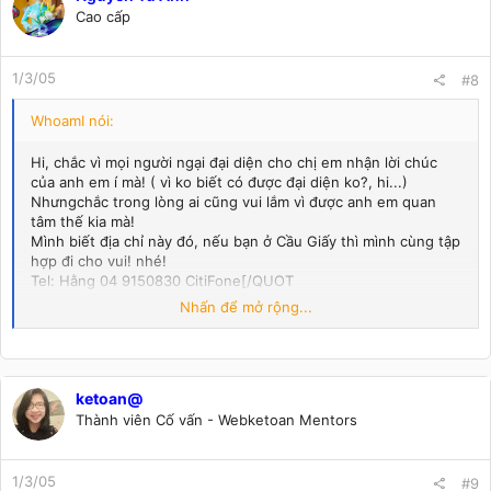
Cao cấp
1/3/05
#8
WhoamI nói:
Hi, chắc vì mọi người ngại đại diện cho chị em nhận lời chúc
của anh em í mà! ( vì ko biết có được đại diện ko?, hi...)
Nhưngchắc trong lòng ai cũng vui lắm vì được anh em quan
tâm thế kia mà!
Mình biết địa chỉ này đó, nếu bạn ở Cầu Giấy thì mình cùng tập
hợp đi cho vui! nhé!
Tel: Hằng 04 9150830 CitiFone[/QUOT
Mình không ở Cầu Giấy nhưng sẽ đi cùng bạn cho đỡ ngại mà.
Nhấn để mở rộng...
Thế Cityphone có nhắn tin được không?
ketoan@
Thành viên Cố vấn - Webketoan Mentors
1/3/05
#9