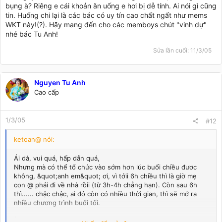
bụng à? Riêng e cái khoản ăn uống e hơi bị dễ tính. Ai nói gì cũng
tin. Huống chi lại là các bác có uy tín cao chất ngất như mems
WKT này!(?). Hãy mang đến cho các memboys chút "vinh dự"
nhé bác Tu Anh!
Sửa lần cuối:
11/3/05
Nguyen Tu Anh
Cao cấp
1/3/05
#12
ketoan@ nói:
Ái dà, vui quá, hấp dẫn quá,
Nhưng mà có thể tổ chức vào sớm hơn lúc buổi chiều đươc
không, &quot;anh em&quot; ơi, vì tớii 6h chiều thì là giờ mẹ
con @ phải đi về nhà rồii (từ 3h-4h chẳng hạn). Còn sau 6h
thì...... chậc chậc, ai đó còn có nhiều thời gian, thì sẽ mở ra
nhiều chương trình buổi tối.
À mà, mẹ con @ đi,...... thì sao dám &quot;mơ&quot; được ai