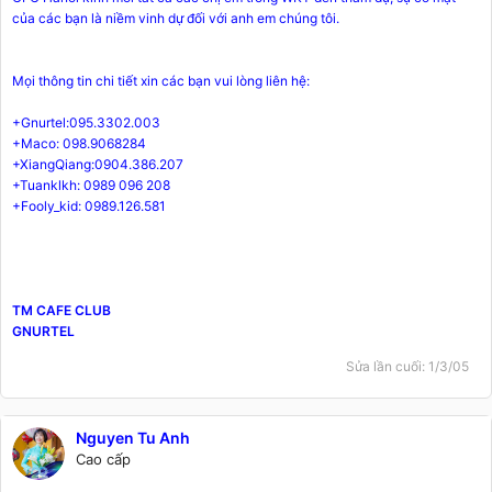
của các bạn là niềm vinh dự đối với anh em chúng tôi.
Mọi thông tin chi tiết xin các bạn vui lòng liên hệ:
+Gnurtel:095.3302.003
+Maco: 098.9068284
+XiangQiang:0904.386.207
+Tuanklkh: 0989 096 208
+Fooly_kid: 0989.126.581
TM CAFE CLUB
GNURTEL
Sửa lần cuối:
1/3/05
Nguyen Tu Anh
Cao cấp