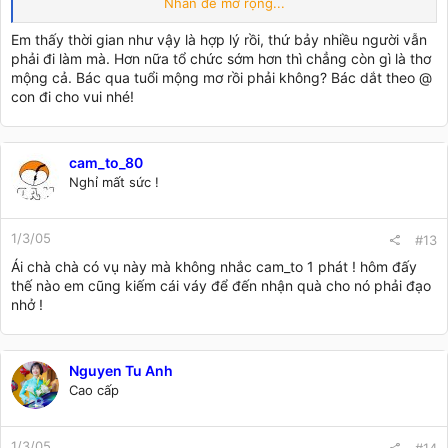
Nhấn để mở rộng...
&quot;liếm mũi, quỳ gối&quot; tặng quà đây Xiang ơi???
Ờ mà tặng @ con thì được........ nhưng ai muốn &quot;liếm
Em thấy thời gian như vậy là hợp lý rồi, thứ bảy nhiều người vẫn
mũi&quot; @ con phải để @ mẹ &quot;duyệt&quot; 1 cái.......
phải đi làm mà. Hơn nữa tổ chức sớm hơn thì chẳng còn gì là thơ
(híc...... liếm mũi @ mẹ trước chẳng hạn......hihi)
mộng cả. Bác qua tuổi mộng mơ rồi phải không? Bác dắt theo @
con đi cho vui nhé!
cam_to_80
Nghỉ mất sức !
1/3/05
#13
Ái chà chà có vụ này mà không nhắc cam_to 1 phát ! hôm đấy
thế nào em cũng kiếm cái váy để đến nhận quà cho nó phải đạo
nhở !
Nguyen Tu Anh
Cao cấp
1/3/05