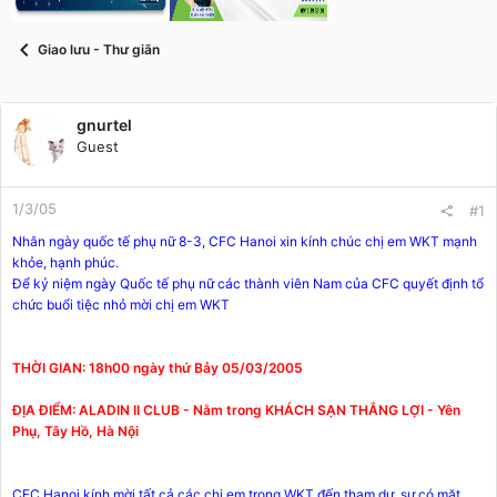
t
a
r
Giao lưu - Thư giãn
t
e
r
gnurtel
Guest
1/3/05
#1
Nhân ngày quốc tế phụ nữ 8-3, CFC Hanoi xin kính chúc chị em WKT mạnh
khỏe, hạnh phúc.
Để kỷ niệm ngày Quốc tế phụ nữ các thành viên Nam của CFC quyết định tổ
chức buổi tiệc nhỏ mời chị em WKT
THỜI GIAN: 18h00 ngày thứ Bảy 05/03/2005
ĐỊA ĐIỂM: ALADIN II CLUB - Nằm trong KHÁCH SẠN THẮNG LỢI - Yên
Phụ, Tây Hồ, Hà Nội
CFC Hanoi kính mời tất cả các chị em trong WKT đến tham dự, sự có mặt