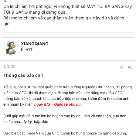
3.
Có lẽ chị em hơi bất ngờ, vì không biết sẽ MAY TÚI BA GANG hay
TÚI 9 GANG mang đi đựng quà.
Rất mong chị em và các thành viên tham gia đầy đủ và đúng
giờ.
XIANGQIANG
KL-OT
1/3/05
#6
Thông cáo báo chí!
Tối qua, hồi 8.30 tại một quán cafe trên đường Nguyễn Chí Thanh, 02 phóng
viên của CFC HN đã tham dự buổi họp báo của các đấng mày râu CFC,
thông báo về kế hoạch tổ chức
bữa tiệc nho nhỏ, thấm đãm tình cảm anh
em
nhằm kỷ niệm
ngày 8/3 - Quốc tế phụ nữ
.
Buổi gặp mặt đã được lên kế hoạch cực kỳ chu đáo và cẩn thận, hứa hẹn
nhiều pha...
ly kỳ, hấp dẫn
.
Đặc biệt, các mem Nam của CFC tuyên bố hùng hồn:sẽ cố gắng đáp ứng,