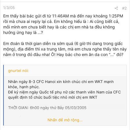
1/3/05
#2
Em thấy bài bác gửi đi từ 11:46AM mà đến nay khoảng 1:25PM
rồi mà chưa ai reply lại cả. Em không hiểu là : Ai cũng biết cả,
mỗi mình em chưa biết hay là các chị em nhà ta đều không
hưởng ứng hay là ...?
Em đoán là thời gian diễn ra sớm quá (6 giờ thì dang trong giấc
mộng), địa điểm thì xa trung tâm, mà em chưa nghe thấy tên này
nằm ở trong đó đâu nha! Ô! Hay bác cho em ăn da con "..." đó?
gnurtel nói:
Nhân ngày 8-3 CFC Hanoi xin kính chúc chi em WKT mạnh
khỏe, hạnh phúc.
Để kỷ niệm ngày Quốc tế phụ nữ các thanh viên Nam của CFC
quyết định tổ chức buổi tiệc nhỏ mời chị em WKT
THỜI GIAN: 6h00 ngày thứ Bảy 05/03/2005
ĐỊA ĐIỂM: ALADIN II CLUB - Nằm trong KHÁCH SẠN THẮNG
Nhấn để mở rộng...
LỢI - Yên Phụ, Tây Hồ, Hà Nội