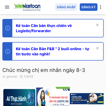
ĐĂNG NHẬP
ĐĂNG KÝ
Kế toán Căn bản thực chiến về
Logistic/Forwarder
Kế toán Căn Bản F&B " 2 buổi online - tự
tin bước vào nghề!
Chúc mừng chị em nhân ngày 8-3
T
N
gnurtel
1/3/05
h
g
r
à
e
y
a
g
d
ử
s
i