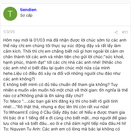
tiendien
T
Sơ cấp
1/3/05
#11
Hôm nay mới là 01/03 mà đã nhận được lời chúc sớm từ các anh
thế này chị em chúng tôi thực sự xúc động đậy và rất lấy làm
cảm kích. Thôi thì chị em chẳng biết nói gì hơn ngoài lời cảm ơn
chân thành tới các anh và nhân tiện cho gửi lời chúc:"sức khoẻ,
hạnh phúc, thành đạt" tới các chị nhà các anh nhé! (Nhắc cho
các anh nhớ vì biết đâu lại quên chúc một nửa của mình
hehe.Liệu có điều đó xảy ra đối với những người chu đáo như
các anh không?)
E không biết mình có đủ tiêu chuẩn để tham gia không? Tuy
nhiên e muốn vẫn muốn hỏi một chút về thời gian: 6h nghĩa là thế
nào cơ a?Không phải là 6h sáng đấy chứ?
To: Maco "....các bạn gái khi đăng ký thì cho biết rõ giới tính
nhé!...."Rõ thật thà, nhưng e đọc lên thì còn rất vui nữa!
To:WhoamI:E cũng ở Cầu Giấy đây bác ơi! Nếu e được tham gia
thì bác ới e 1 tiếng để e đi cùng cho biết mặt...mọi người để giao
lưu chia sẻ và biết đâu...eo ôi e chả dám nghĩ tiếp nữa đâu.Hi hi!
To: Nguyen Tu Anh: Các anh em có lòng mà bác lại không có