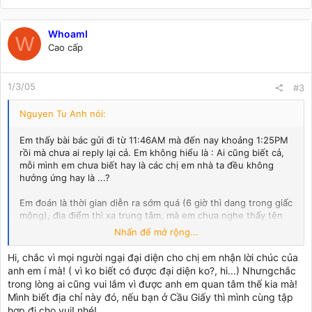
CFC Hanoi kính mời tất cả các chi em trong WKT đến tham dự,
sự có mặt của các bạn là niềm vinh dự đối với anh em chúng
WhoamI
tôi.
W
Cao cấp
TM CAFE CLUB
GNURTEL
1/3/05
#3
Nguyen Tu Anh nói:
Em thấy bài bác gửi đi từ 11:46AM mà đến nay khoảng 1:25PM
rồi mà chưa ai reply lại cả. Em không hiểu là : Ai cũng biết cả,
mỗi mình em chưa biết hay là các chị em nhà ta đều không
hưởng ứng hay là ...?
Em đoán là thời gian diễn ra sớm quá (6 giờ thì dang trong giấc
mộng), địa điểm thì xa trung tâm, mà em chưa nghe thấy tên
này nằm ở trong đó đâu nha! Ô! Hay bác cho em ăn da con "..."
Nhấn để mở rộng...
đó?
Hi, chắc vì mọi người ngại đại diện cho chị em nhận lời chúc của
anh em í mà! ( vì ko biết có được đại diện ko?, hi...) Nhưngchắc
trong lòng ai cũng vui lắm vì được anh em quan tâm thế kia mà!
Mình biết địa chỉ này đó, nếu bạn ở Cầu Giấy thì mình cùng tập
hợp đi cho vui! nhé!