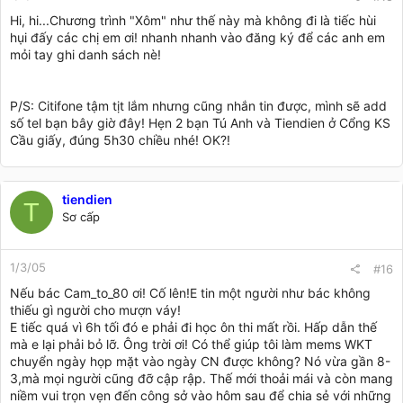
"vinh dự" nhé bác Tu Anh!
Hi, hi...Chương trình "Xôm" như thế này mà không đi là tiếc hùi
hụi đấy các chị em ơi! nhanh nhanh vào đăng ký để các anh em
mỏi tay ghi danh sách nè!
P/S: Citifone tậm tịt lắm nhưng cũng nhắn tin được, mình sẽ add
số tel bạn bây giờ đây! Hẹn 2 bạn Tú Anh và Tiendien ở Cổng KS
Cầu giấy, đúng 5h30 chiều nhé! OK?!
tiendien
T
Sơ cấp
1/3/05
#16
Nếu bác Cam_to_80 ơi! Cố lên!E tin một người như bác không
thiếu gì người cho mượn váy!
E tiếc quá vì 6h tối đó e phải đi học ôn thi mất rồi. Hấp dẫn thế
mà e lại phải bỏ lỡ. Ông trời ơi! Có thể giúp tôi làm mems WKT
chuyển ngày họp mặt vào ngày CN được không? Nó vừa gần 8-
3,mà mọi người cũng đỡ cập rập. Thế mới thoải mái và còn mang
niềm vui trọn vẹn đến công sở vào hôm sau để chia sẻ với những