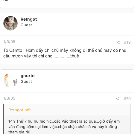
Retngot
Guest
1/3/05
#19
To Camto : Hôm đấy chị chú mày không đi thế chú mày có nhu
cầu mượn váy thì chị cho ..............thuê
gnurtel
Guest
1/3/05
#20
Retngot nói:
14h Th­­ứ 7 hu hu hic hic..các Pác thiệt là ác quá...giờ đấy em
vẫn đang cặm cụi làm việc.chậc chậc chắc là vụ này không
tham gia rùi