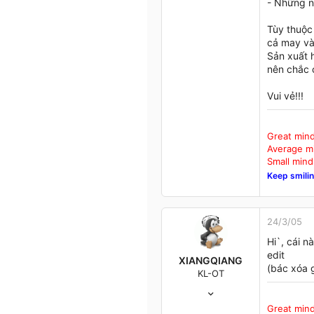
- Những ng
43
Up in the air
Tùy thuộc
cả may và 
Sản xuất h
nên chắc 
Vui vẻ!!!
Great mind
Average mi
Small mind
Keep smilin
24/3/05
Hi`, cái 
edit
XIANGQIANG
(bác xóa 
KL-OT
7/3/04
312
Great mind