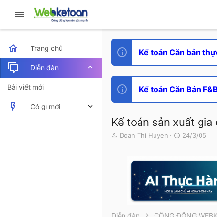
Trang chủ
Kế toán Căn bản thự
Diễn đàn
Bài viết mới
Kế toán Căn Bản F&B 
Có gì mới
Kế toán sản xuất gi
Bài viết mới
T
N
Doan Thi Huyen
24/3/05
h
g
Hoạt động mới nhất
r
à
e
y
a
g
d
ử
s
i
t
a
r
Diễn đàn
CỘNG ĐỒNG WEB