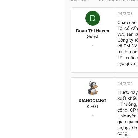
t
e
24/3/05
r
D
Chào các 
Tôi có vấn
Doan Thi Huyen
vực sản x
Guest
Công ty t
22/2/05
về TM DV 
2
hạch toán
0
Tôi muốn 
0
liệu gì và
51
HCM City
24/3/05
Trước đây
xuất khẩu
XIANGQIANG
- Thường,
KL-OT
công, CP 
7/3/04
- Nguyên v
312
giao gia 
1
lượng, kh
0
công.