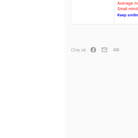
1
Average mi
0
Small mind
Keep smilin
43
Up in the air
Facebook
Email
Link
Chia sẻ: