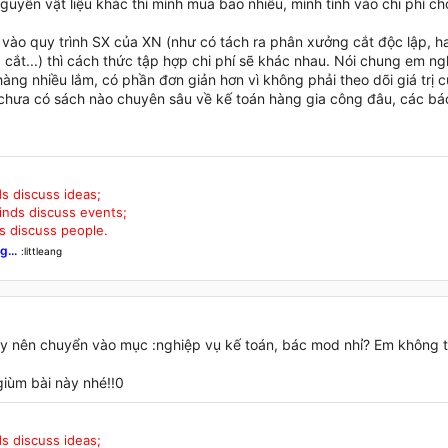
uyên vật liệu khác thì mình mua bao nhiêu, mình tính vào chi phí ch
 vào quy trình SX của XN (như có tách ra phân xưởng cắt độc lập, h
cắt...) thì cách thức tập hợp chi phí sẽ khác nhau. Nói chung em ng
àng nhiều lắm, có phần đơn giản hơn vì không phải theo dõi giá trị của
chưa có sách nào chuyên sâu về kế toán hàng gia công đâu, các bá
s discuss ideas;
nds discuss events;
s discuss people.
g...
:littleang
này nên chuyển vào mục :nghiệp vụ kế toán, bác mod nhỉ? Em không 
giùm bài này nhé!!0
s discuss ideas;