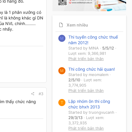
o lô hàng đó.
ay là 1 phân xưởng có
hĩ là không khác gì DN
 NVL chính.........
Xem nhiều
c nhẩy.
Thi tuyển công chức thuế
M
năm 2012!
Started by MINA
5/5/12
Lượt xem: 9,366,981
Phát triển bản thân
Thi công chức hải quan!
M
Started by meomalem
2/5/10
Lượt xem:
3,774,905
Phát triển bản thân
#3
Lập nhóm ôn thi công
tìm thấy chức năng
T
chức bhxh 2013
Started by truongvucanh
29/3/13
Lượt xem:
3,372,935
Phát triển bản thân