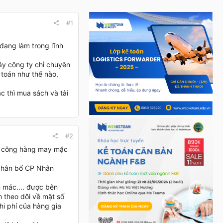
#1
 đang làm trong lĩnh
ây công ty chỉ chuyên
 toán như thế nào,
c thì mua sách và tài
#2
ia công hàng may mặc
 phân bổ CP Nhân
n mác.... được bên
h theo dõi về mặt số
hi phí của hàng gia