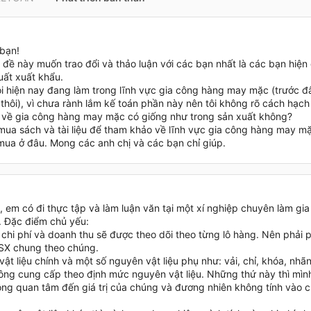
bạn!
 đề này muốn trao đổi và thảo luận với các bạn nhất là các bạn hiện
uất xuất khẩu.
ôi hiện nay đang làm trong lĩnh vực gia công hàng may mặc (trước đ
thôi), vì chưa rành lắm kế toán phần này nên tôi không rõ cách hạch
 về gia công hàng may mặc có giống như trong sản xuất không?
mua sách và tài liệu để tham khảo về lĩnh vực gia công hàng may mặ
 mua ở đâu. Mong các anh chị và các bạn chỉ giúp.
, em có đi thực tập và làm luận văn tại một xí nghiệp chuyên làm g
. Đặc điểm chủ yếu:
 chi phí và doanh thu sẽ được theo dõi theo từng lô hàng. Nên phải
SX chung theo chúng.
ật liệu chính và một số nguyên vật liệu phụ như: vải, chỉ, khóa, nhã
công cung cấp theo định mức nguyên vật liệu. Những thứ này thì mìn
ông quan tâm đến giá trị của chúng và đương nhiên không tính vào c