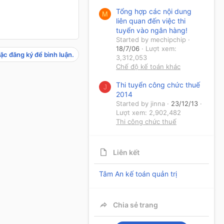
Tổng hợp các nội dung
M
liên quan đến việc thi
tuyển vào ngân hàng!
Started by mechipchip
18/7/06
Lượt xem:
ặc đăng ký để bình luận.
3,312,053
Chế độ kế toán khác
Thi tuyển công chức thuế
J
2014
Started by jinna
23/12/13
Lượt xem: 2,902,482
Thi công chức thuế
Liên kết
Tâm An kế toán quản trị
Chia sẻ trang