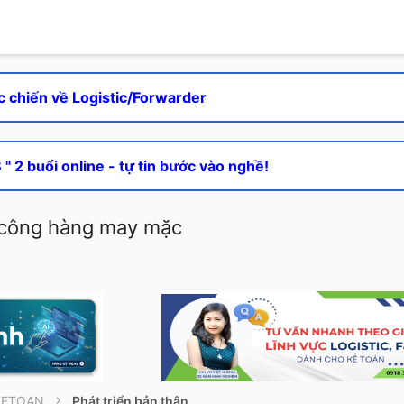
c chiến về Logistic/Forwarder
" 2 buổi online - tự tin bước vào nghề!
a công hàng may mặc
KETOAN
Phát triển bản thân