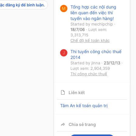
ặc đăng ký để bình luận.
Tổng hợp các nội dung
M
liên quan đến việc thi
tuyển vào ngân hàng!
Started by mechipchip
18/7/06
Lượt xem:
3,313,715
Chế độ kế toán khác
Thi tuyển công chức thuế
J
2014
Started by jinna
23/12/13
Lượt xem: 2,904,359
Thi công chức thuế
Liên kết
Tâm An kế toán quản trị
Chia sẻ trang