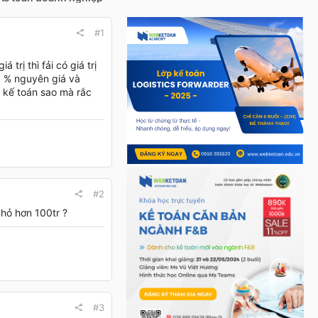
#1
rị thì fải có giá trị
0 % nguyên giá và
 kế toán sao mà rắc
#2
 nhỏ hơn 100tr ?
#3