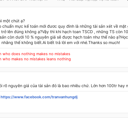
i một chút ạ?
chuẩn mực kế toán mới đươc quy đinh là những tài sản xét về mặt giá t
ệu trở lên đúng không ạ?Vậy thì khi hạch toan TSCD , những TS còn 1
 sản còn dưới 10 % nguyên giá sẽ được hạch toán như thế nào ạ?Học
g nhằng thế không biết.Ai biết trả lời em với nhé.Thanks so much!
n who does nothing makes no mistakes
n who makes no mistakes leans nothing
́i rõ nguyên giá của tài sản đó là bao nhiêu chứ. Lớn hơn 100tr hay
:
https://www.facebook.com/tranvanhungdj