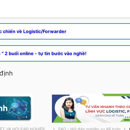
c chiến về Logistic/Forwarder
" 2 buổi online - tự tin bước vào nghề!
 định
THÔNG TIN CẦN BIẾT VÀ HỎI ĐÁP NGHIỆP VỤ
FAQ - Hỏi đáp nghiệp vụ Kế toán