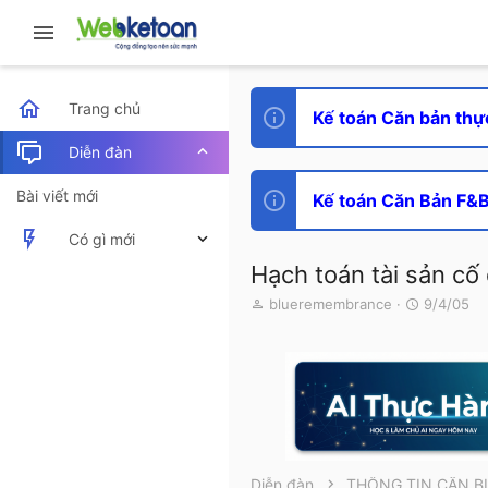
Trang chủ
Kế toán Căn bản thự
Diễn đàn
Bài viết mới
Kế toán Căn Bản F&B 
Có gì mới
Hạch toán tài sản cố
Bài viết mới
T
N
blueremembrance
9/4/05
h
g
Hoạt động mới nhất
r
à
e
y
a
g
d
ử
s
i
t
a
r
Diễn đàn