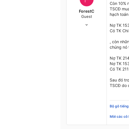
23
Còn 10% n
Biên Hoà - Đồng Nai
TSCĐ mua s
ForestC
hạch toán
Guest
11/1/05
Nợ TK 15
377
Có TK Chi 
1
0
, còn nhữn
chúng nó 
47
E'rywhere
Nợ TK 214 
Nợ TK 153 
Có TK 21
Sau đó tr
TSCĐ do 
Bộ gõ tiếng
Mời các cô 