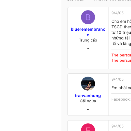
t
e
9/4/05
r
B
Cho em hỏ
TSCD theo 
blueremembranc
từ 10 tri
e
những tài
Trung cấp
rối và lằn
4/4/05
89
The perso
3
The perso
6
Em mơ thấy anh, ở nơi kia xa lắm
9/4/05
Em phải no
tranvanhung
Facebook
Gãi ngứa
20/2/04
2,975
12
38
9/4/05
F