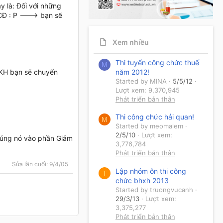
y là: Đối với những
SCĐ : P ---> bạn sẽ
Xem nhiều
Thi tuyển công chức thuế
M
năm 2012!
h KH bạn sẽ chuyển
Started by MINA
5/5/12
Lượt xem: 9,370,945
Phát triển bản thân
Thi công chức hải quan!
M
Started by meomalem
2/5/10
Lượt xem:
húng nó vào phần Giảm
3,776,784
Phát triển bản thân
Sửa lần cuối:
9/4/05
Lập nhóm ôn thi công
T
chức bhxh 2013
Started by truongvucanh
29/3/13
Lượt xem:
3,375,277
Phát triển bản thân