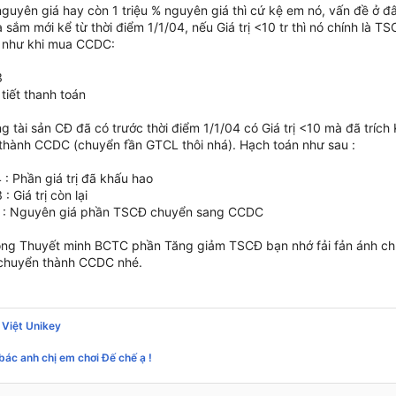
guyên giá hay còn 1 triệu % nguyên giá thì cứ kệ em nó, vấn đề ở đâ
ắm mới kể từ thời điểm 1/1/04, nếu Giá trị <10 tr thì nó chính là T
 như khi mua CCDC:
3
tiết thanh toán
g tài sản CĐ đã có trước thời điểm 1/1/04 có Giá trị <10 mà đã tríc
thành CCDC (chuyển fần GTCL thôi nhá). Hạch toán như sau :
: Phần giá trị đã khấu hao
: Giá trị còn lại
1 : Nguyên giá phần TSCĐ chuyển sang CCDC
ong Thuyết minh BCTC phần Tăng giảm TSCĐ bạn nhớ fải fản ánh c
chuyển thành CCDC nhé.
 Việt Unikey
bác anh chị em chơi Đế chế ạ !