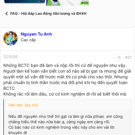
t
a
r
FAQ - Hỏi đáp Lao động tiền lương và BHXH
t
e
r
Nguyen Tu Anh
Cao cấp
12/5/05
#21
Những BCTC bạn đã làm và nộp rồi thì cứ để nguyên như vậy.
Người làm kế toán vẫn biết con số nào sẽ bị gạt ra nhưng để giải
quyết một số vấn đề trước mắt thì cứ phải cho vào thôi. Nhưng
phải chuẩn bị tinh thần trước mà đối phó khi họ đến quyết toán
BCTC.
Không rắc rối lắm đâu, cứ có kinh nghiệm đi rồi sẽ biết thôi mà.
Van der Joy nói:
Nếu để nguyên như thế thì gạt ra làm gì nữa pthao. em cũng
chẳng hiểu thế nào nữa bác ạ, càng ngày em càng rối.
Có bác nào có kinh nghiệm trong việc này cho em vài lời
khuyên đi