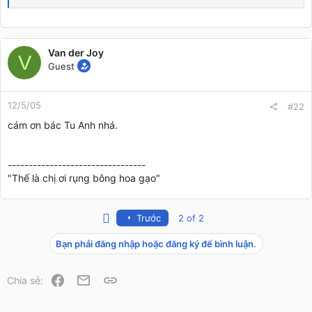
Van der Joy
V
Guest
12/5/05
#22
cám ơn bác Tu Anh nhá.
---------------------------------
"Thế là chị ơi rụng bông hoa gạo"
First
Trước
2 of 2
Bạn phải đăng nhập hoặc đăng ký để bình luận.
Facebook
Email
Link
Chia sẻ: