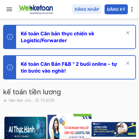
ĐĂNG NHẬP
ĐĂNG KÝ
Kế toán Căn bản thực chiến về
Logistic/Forwarder
Kế toán Căn Bản F&B " 2 buổi online - tự
tin bước vào nghề!
kế toán tiền lương
T
N
Van der Joy
11/5/05
h
g
r
à
e
y
a
g
d
ử
s
i