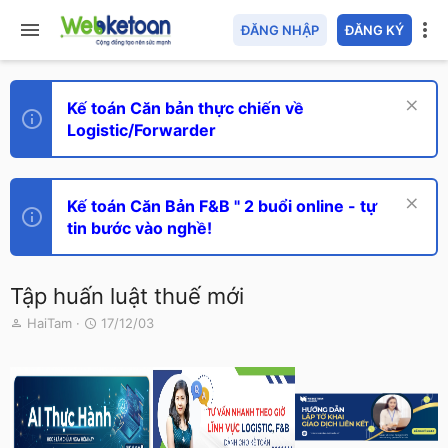
ĐĂNG NHẬP
ĐĂNG KÝ
Kế toán Căn bản thực chiến về
Logistic/Forwarder
Kế toán Căn Bản F&B " 2 buổi online - tự
tin bước vào nghề!
Tập huấn luật thuế mới
T
N
HaiTam
17/12/03
h
g
r
à
e
y
a
g
d
ử
s
i