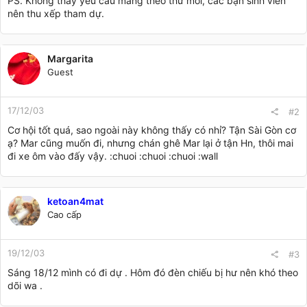
PS. Không thấy yêu cầu mang theo thư mời, các bạn sinh viên
nên thu xếp tham dự.
Margarita
Guest
17/12/03
#2
Cơ hội tốt quá, sao ngoài này không thấy có nhỉ? Tận Sài Gòn cơ
ạ? Mar cũng muốn đi, nhưng chán ghê Mar lại ở tận Hn, thôi mai
đi xe ôm vào đấy vậy. :chuoi :chuoi :chuoi :wall
ketoan4mat
Cao cấp
19/12/03
#3
Sáng 18/12 mình có đi dự . Hôm đó đèn chiếu bị hư nên khó theo
dõi wa .