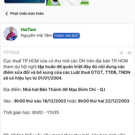
t
a
r
Phát triển bản thân
t
e
r
HaiTam
Nguyễn Hải Tâm
Thành viên BQT
17/12/03
#1
Cục thuế TP.HCM vừa có thư mời các DN trên địa bàn TP.HCM
tham dự hội nghị
tập huấn để quán triệt đầy đủ nội dung các
điểm sửa đổi và bổ sung của các Luật thuế GTGT, TTĐB, TNDN
sẽ có hiệu lực từ 01/01/2004
.
Địa điểm:
Nhà hát Bến Thành 06 Mạc Đỉnh Chi - Q.I
Vào :
8h00 thứ sáu 18/12/2003
hoặc
8h00 thứ hai 22/12/2003
Thời gian học: 8h00 - 11h35