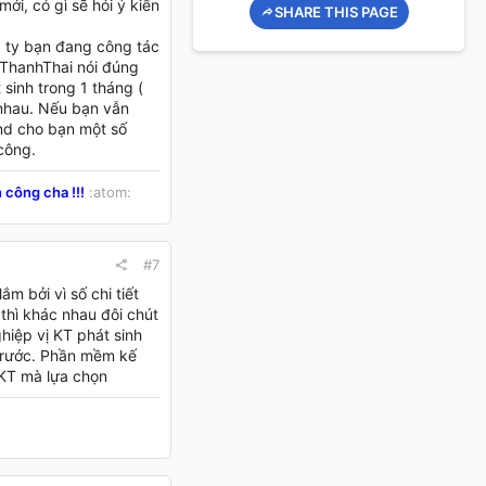
i, có gì sẽ hỏi ý kiến
SHARE THIS PAGE
g ty bạn đang công tác
 ThanhThai nói đúng
 sinh trong 1 tháng (
 nhau. Nếu bạn vẫn
end cho bạn một số
công.
 công cha !!!
:atom:
#7
m bởi vì số chi tiết
thì khác nhau đôi chút
hiệp vị KT phát sinh
trước. Phần mềm kế
KT mà lựa chọn