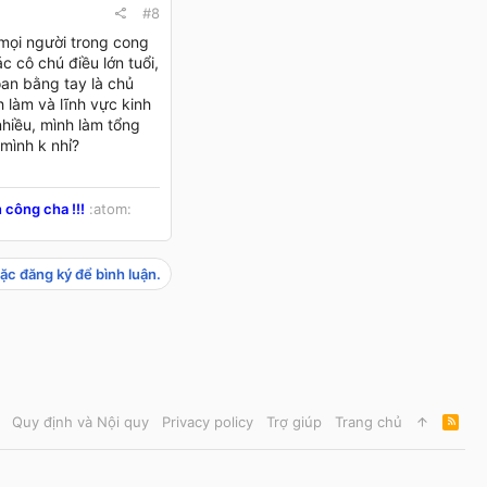
#8
 mọi người trong cong
 cô chú điều lớn tuổi,
óan bằng tay là chủ
làm và lĩnh vực kinh
nhiều, mình làm tổng
mình k nhỉ?
 công cha !!!
:atom:
ặc đăng ký để bình luận.
Quy định và Nội quy
Privacy policy
Trợ giúp
Trang chủ
R
S
S