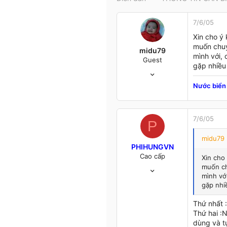
t
e
7/6/05
r
Xin cho ý 
muốn chuy
midu79
mình với, 
Guest
gặp nhiề
28/2/05
37
Nước biển 
0
0
46
7/6/05
P
Binh Duong
www.genimex.com.vn
midu79 
PHIHUNGVN
Cao cấp
Xin cho
4/1/05
muốn ch
mình với
1,393
gặp nhi
12
38
Thứ nhất 
52
Thứ hai :N
HANOI
dùng và t