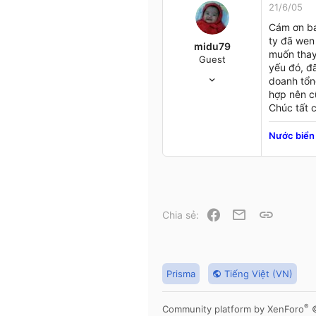
21/6/05
Cám ơn ba
ty đã wen 
midu79
muốn thay
Guest
yếu đó, đ
28/2/05
doanh tổn
37
hợp nên c
0
Chúc tất c
0
46
Nước biển 
Binh Duong
www.genimex.com.vn
Facebook
Email
Link
Chia sẻ:
Prisma
Tiếng Việt (VN)
®
Community platform by XenForo