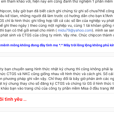
ho em tham khảo với, hiện nay em cũng đanh thử nghiệm 1 phần mềm mớ
hipcon, bây giờ bạn đã biết cách ghi chứng từ ghi sổ chưa?thế côn
iêu kế tóan, những người đã làm trước có hướng dẫn cho bạn k?Anh
GS chỉ là hình thức ghi tổng hợp tất cả các số lần của nghiệp vụ phát
hể ghi theo ngày ) theo cùng một nghiệp vu, cùng 1 tài khỏan giống
thì bạn có thể gởi email cho mình (
midu79@yahoo.com
). mình se s
 phát sinh và CTGS của công ty mình. Vậy nhe. Chúc chipcon thành 
mênh mông không đong đầy tình mẹ *.* Mây trời lồng lộng không phủ kín
y bạn chuyển sang hình thức nhật ký chung thì cũng không phải lạ lắ
thức CTGS và NKC cũng giống nhau về hình thức và cách ghi. Sổ cái 
n phương pháp ghi vẫn vậy. Chỉ thay đổi là bây giờ phản ánh các ng
ật ký chung thay cho sổ đăng ký CTGS và chứng từ GS ở hình thức 
 khảo bạn vào trang chủ của công ty phần mềm Misa ở đầu trang W
ôi tình yêu
...