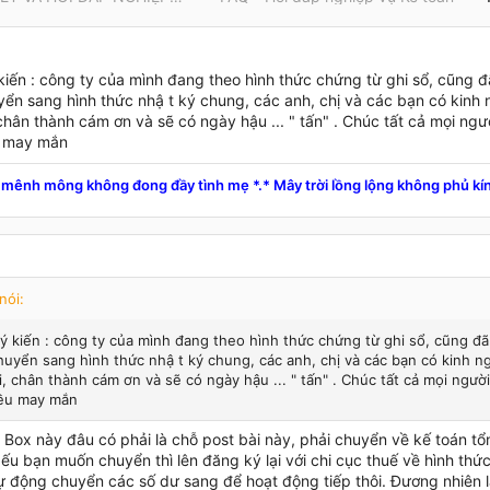
kiến : công ty của mình đang theo hình thức chứng từ ghi sổ, cũng đã
ển sang hình thức nhậ t ký chung, các anh, chị và các bạn có kinh n
chân thành cám ơn và sẽ có ngày hậu ... " tấn" . Chúc tất cả mọi ngư
u may mắn
mênh mông không đong đầy tình mẹ *.* Mây trời lồng lộng không phủ kín
nói:
 ý kiến : công ty của mình đang theo hình thức chứng từ ghi sổ, cũng đã 
uyển sang hình thức nhậ t ký chung, các anh, chị và các bạn có kinh ng
, chân thành cám ơn và sẽ có ngày hậu ... " tấn" . Chúc tất cả mọi ngườ
ều may mắn
: Box này đâu có phải là chỗ post bài này, phải chuyển về kế toán tô
ếu bạn muốn chuyển thì lên đăng ký lại với chi cục thuế về hình thức
ự động chuyển các số dư sang để hoạt động tiếp thôi. Đương nhiên l