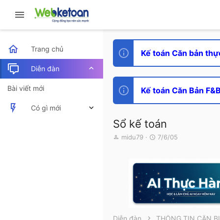
Trang chủ
Kế toán Căn bản thự
Diễn đàn
Bài viết mới
Kế toán Căn Bản F&B 
Có gì mới
Sổ kế toán
Bài viết mới
T
N
midu79
7/6/05
h
g
Hoạt động mới nhất
r
à
e
y
a
g
d
ử
s
i
t
a
r
Diễn đàn