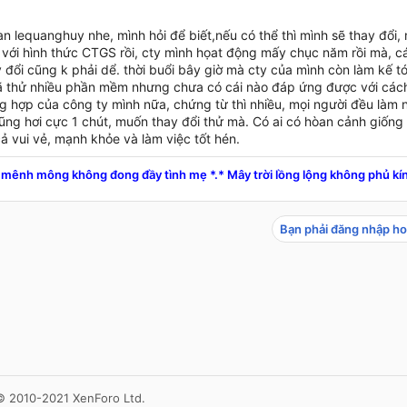
n lequanghuy nhe, mình hỏi để biết,nếu có thể thì mình sẽ thay đổi,
với hình thức CTGS rồi, cty mình họat động mấy chục năm rồi mà, các
 đổi cũng k phải dể. thời buổi bây giờ mà cty của mình còn làm kế t
ã thử nhiều phần mềm nhưng chưa có cái nào đáp ứng được với cách 
g hợp của công ty mình nữa, chứng từ thì nhiều, mọi người đều làm 
ũng hơi cực 1 chút, muốn thay đổi thử mà. Có ai có hòan cảnh giống 
ả vui vẻ, mạnh khỏe và làm việc tốt hén.
mênh mông không đong đầy tình mẹ *.* Mây trời lồng lộng không phủ kín
Bạn phải đăng nhập ho
© 2010-2021 XenForo Ltd.