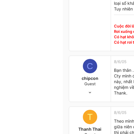
loại sổ kha
Tuy nhiên n
Cuộc đời l
Rơi xuống đ
Có hạt khô
Có hạt rơi
8/6/05
C
Bạn thân .
Cty mình 
chipcon
này, nhất 
Guest
nghiệm về
18/5/05
Thank.
44
0
6
8/6/05
T
Hà Nội
Theo mình
giữa niên
Thanh Thai
thì phải c