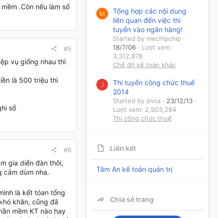
n mềm .Còn nếu làm sổ
Tổng hợp các nội dung
M
liên quan đến việc thi
tuyển vào ngân hàng!
Started by mechipchip
18/7/06
Lượt xem:
#5
3,312,878
iệp vụ giống nhau thì
Chế độ kế toán khác
ền là 500 triệu thì
Thi tuyển công chức thuế
J
2014
Started by jinna
23/12/13
ghi sổ
Lượt xem: 2,903,284
Thi công chức thuế
Liên kết
#6
m gia diển đàn thôi,
Tâm An kế toán quản trị
ông cảm dùm nha.
ình là kết tóan tổng
Chia sẻ trang
 khó khăn, cũng đã
phần mềm KT nào hay