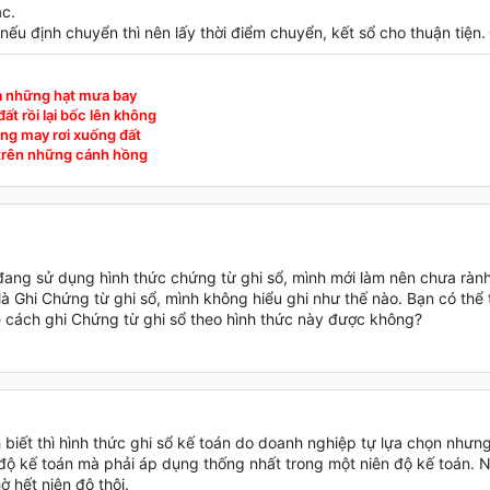
́c.
ếu định chuyển thì nên lấy thời điểm chuyển, kết sổ cho thuận tiện
à những hạt mưa bay
ất rồi lại bốc lên không
ng may rơi xuống đất
 trên những cánh hồng
đang sử dụng hình thức chứng từ ghi sổ, mình mới làm nên chưa rành
là Ghi Chứng từ ghi sổ, mình không hiểu ghi như thế nào. Bạn có thể 
 cách ghi Chứng từ ghi sổ theo hình thức này được không?
 biết thì hình thức ghi sổ kế toán do doanh nghiệp tự lựa chọn nhưn
 độ kế toán mà phải áp dụng thống nhất trong một niên độ kế toán. 
hờ hết niên độ thôi.