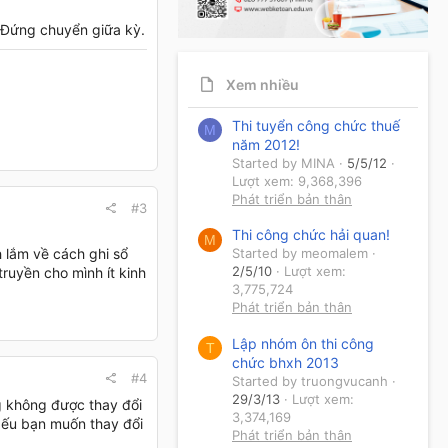
. Đứng chuyển giữa kỳ.
Xem nhiều
Thi tuyển công chức thuế
M
năm 2012!
Started by MINA
5/5/12
Lượt xem: 9,368,396
Phát triển bản thân
#3
Thi công chức hải quan!
M
 lắm về cách ghi sổ
Started by meomalem
2/5/10
Lượt xem:
truyền cho mình ít kinh
3,775,724
Phát triển bản thân
Lập nhóm ôn thi công
T
chức bhxh 2013
#4
Started by truongvucanh
29/3/13
Lượt xem:
g không được thay đổi
3,374,169
Nếu bạn muốn thay đổi
Phát triển bản thân