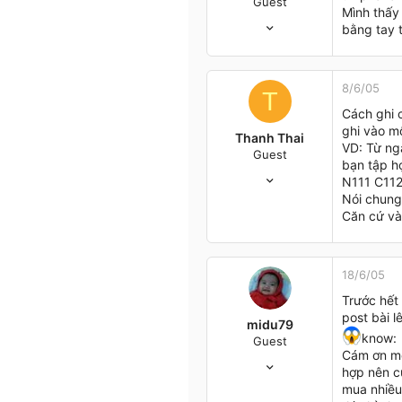
Guest
Mình thấy
24/5/05
bằng tay 
14
0
0
8/6/05
T
51
Cách ghi c
Ha Noi
ghi vào m
Thanh Thai
VD: Từ ngà
Guest
bạn tập h
24/5/05
N111 C112 
14
Nói chung 
0
Căn cứ vào
0
51
Ha Noi
18/6/05
Trước hết 
post bài l
midu79
know:
Guest
Cám ơn mọ
28/2/05
hợp nên c
37
mua nhiều
0