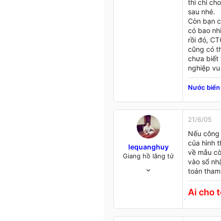
thì chỉ c
0
sau nhé.
46
Còn bạn c
có bao nh
Binh Duong
rồi đó, CT
www.genimex.com.vn
cũng có t
chưa biết 
nghiệp vu
Nước biển 
21/6/05
Nếu công t
của hình 
lequanghuy
về mẫu cò
Giang hồ lãng tử
vào sổ nh
8/4/05
toán tham
1,107
9
Ai cho t
38
Hải Phòng