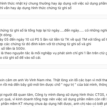
 hình thức nhật ký chung thường hay áp dụng với việc sử dụng phầ
thì vẫn hay áp dụng hình thức chứng từ ghi sổ
hứng từ ghi sổ là tổng hợp lại từ ngày.....đến ngày..... có những ngh
ột dòng.
y 05 đến ngày 10 có PS 5 lần rút tiền từ TK về quỹ TM với tổng số ti
ợp các chứng từ đó đính kèm với tờ chứng từ ghi sổ và ghi
số tiền là 500tr.
là theo nguyên tắc là mỗi nghiệp vụ phát sinh chỉ ghi 1 lần trên ctừ 
 ctừ ghi sổ để vào sổ cái.
xin cảm ơn anh Vo Vinh Nam nhe. Thật lòng xin lổi các bạn vì mới tha
ên rồi mà đến bây giờ mới tìm được chổ " ngự trị " của bài mình, th
i người đã quan tâm, Công ty mình đang sữ dụng hình thức CTGS, m
ực quá, vì kinh doanh tổng hợp nên việc sữ dụng phần mềm còn rất
 phần mềm KT nhưng chưa áp dụng hết được, anh chị nào có biết 