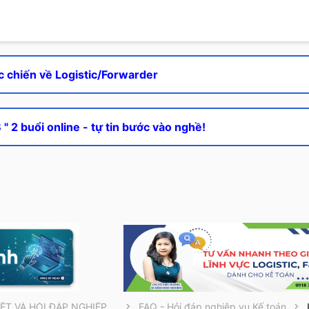
c chiến về Logistic/Forwarder
" 2 buổi online - tự tin bước vào nghề!
THÔNG TIN CẦN BIẾT VÀ HỎI ĐÁP NGHIỆP VỤ
FAQ - Hỏi đáp nghiệp vụ Kế toán