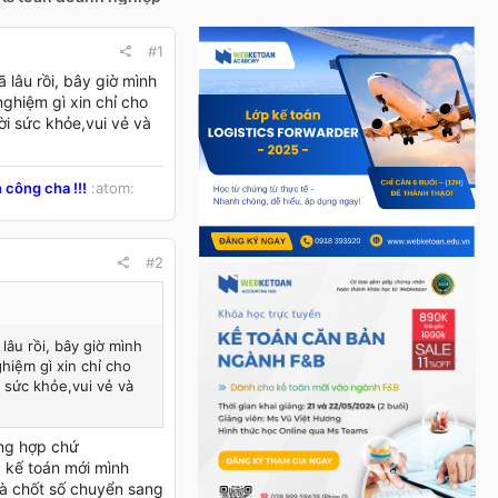
#1
 lâu rồi, bây giờ mình
ghiệm gì xin chỉ cho
ời sức khỏe,vui vẻ và
 công cha !!!
:atom:
#2
lâu rồi, bây giờ mình
hiệm gì xin chỉ cho
i sức khỏe,vui vẻ và
̉ng hợp chứ
 kế toán mới mình
à chốt số chuyển sang