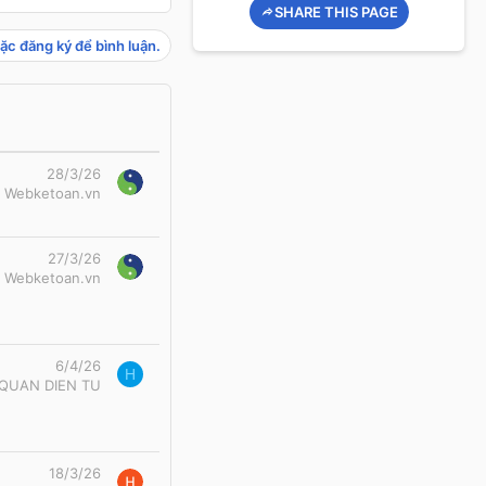
SHARE THIS PAGE
ặc đăng ký để bình luận.
28/3/26
Webketoan.vn
27/3/26
Webketoan.vn
6/4/26
H
 QUAN DIEN TU
18/3/26