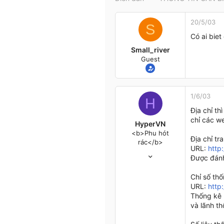
t
e
20/5/03
r
S
Có ai biet 
Small_river
Guest
1/6/03
H
Địa chỉ t
chỉ các w
HyperVN
<b>Phu hót
Địa chỉ tr
rác</b>
URL:
http
17/3/03
Được đánh 
1,833
16
Chỉ số thố
0
URL:
http
Thống kê 
49
và lãnh t
Hải Phòng
www.webketoan.vn