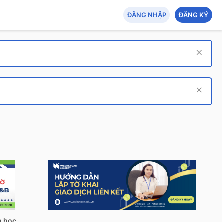
ĐĂNG NHẬP
ĐĂNG KÝ
Tech Hub: AI - An toàn thông tin - Tin học quản lý