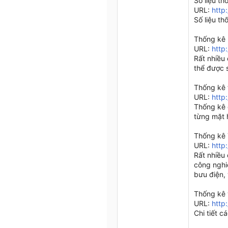
Số liệu t
URL:
http
Số liệu t
Thống kê 
URL:
http
Rất nhiều
thể được 
Thống kê 
URL:
http
Thống kê 
từng mặt 
Thống kê 
URL:
http
Rất nhiều
công nghi
bưu điện, 
Thống kê 
URL:
http
Chi tiết c