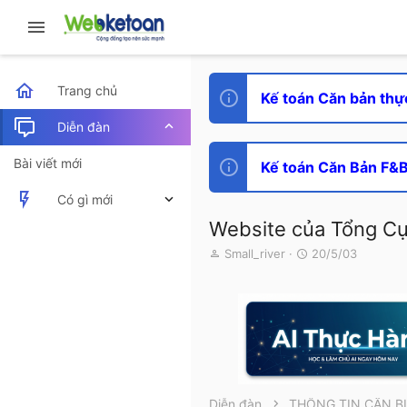
Trang chủ
Kế toán Căn bản thự
Diễn đàn
Bài viết mới
Kế toán Căn Bản F&B 
Có gì mới
Website của Tổng Cụ
Bài viết mới
T
N
Small_river
20/5/03
h
g
Hoạt động mới nhất
r
à
e
y
a
g
d
ử
s
i
t
a
r
Diễn đàn