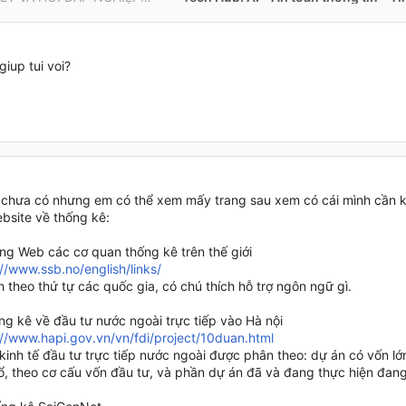
giup tui voi?
hì chưa có nhưng em có thể xem mấy trang sau xem có cái mình cần k
ebsite về thống kê:
ang Web các cơ quan thống kê trên thế giới
://www.ssb.no/english/links/
theo thứ tự các quốc gia, có chú thích hỗ trợ ngôn ngữ gì.
ng kê về đầu tư nước ngoài trực tiếp vào Hà nội
://www.hapi.gov.vn/vn/fdi/project/10duan.html
kinh tế đầu tư trực tiếp nước ngoài được phân theo: dự án có vốn lớ
hổ, theo cơ cấu vốn đầu tư, và phần dự án đã và đang thực hiện đan