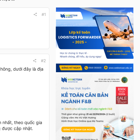
#1
#2
hông, dưới đây là địa
n nhất, theo quốc gia
g được cập nhật.