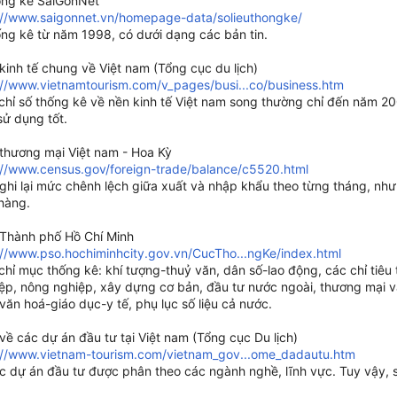
hống kê SaiGonNet
://www.saigonnet.vn/homepage-data/solieuthongke/
hống kê từ năm 1998, có dưới dạng các bản tin.
kinh tế chung về Việt nam (Tổng cục du lịch)
://www.vietnamtourism.com/v_pages/busi...co/business.htm
 chỉ số thống kê về nền kinh tế Việt nam song thường chỉ đến năm 2
sử dụng tốt.
thương mại Việt nam - Hoa Kỳ
://www.census.gov/foreign-trade/balance/c5520.html
ghi lại mức chênh lệch giữa xuất và nhập khẩu theo từng tháng, nh
hàng.
Thành phố Hồ Chí Minh
://www.pso.hochiminhcity.gov.vn/CucTho...ngKe/index.html
 chỉ mục thống kê: khí tượng-thuỷ văn, dân số-lao động, các chỉ tiê
ệp, nông nghiệp, xây dựng cơ bản, đầu tư nước ngoài, thương mại và
văn hoá-giáo dục-y tế, phụ lục số liệu cả nước.
về các dự án đầu tư tại Việt nam (Tổng cục Du lịch)
://www.vietnam-tourism.com/vietnam_gov...ome_dadautu.htm
ác dự án đầu tư được phân theo các ngành nghề, lĩnh vực. Tuy vậy, s