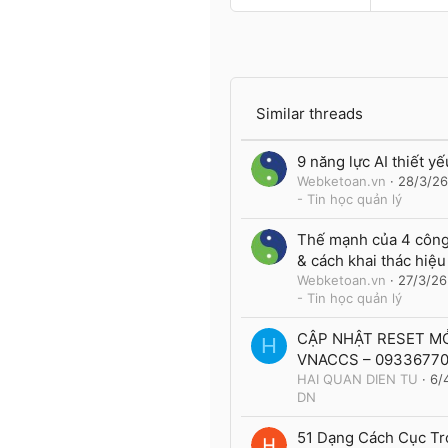
0
55
Ai trong diễn đàn
Similar threads
9 năng lực AI thiết y
Webketoan.vn
28/3/26
- Tin học quản lý
Thế mạnh của 4 công 
& cách khai thác hiệu
Webketoan.vn
27/3/26
- Tin học quản lý
CẬP NHẬT RESET M
H
VNACCS – 0933677
HAI QUAN DIEN TU
6/
DN
51 Dạng Cách Cục Tr