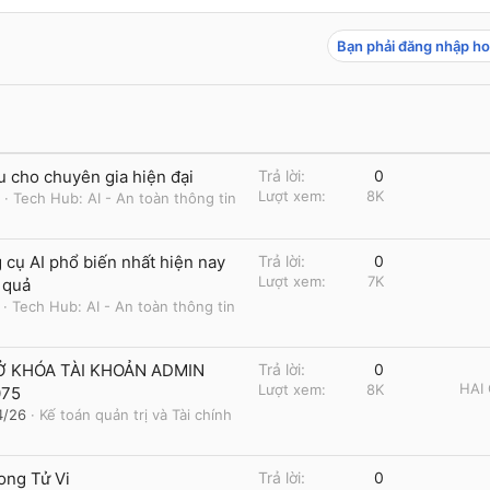
Bạn phải đăng nhập ho
ếu cho chuyên gia hiện đại
Trả lời
0
Lượt xem
8K
Tech Hub: AI - An toàn thông tin
cụ AI phổ biến nhất hiện nay
Trả lời
0
Lượt xem
7K
 quả
Tech Hub: AI - An toàn thông tin
Ở KHÓA TÀI KHOẢN ADMIN
Trả lời
0
HAI
Lượt xem
8K
075
4/26
Kế toán quản trị và Tài chính
ong Tử Vi
Trả lời
0