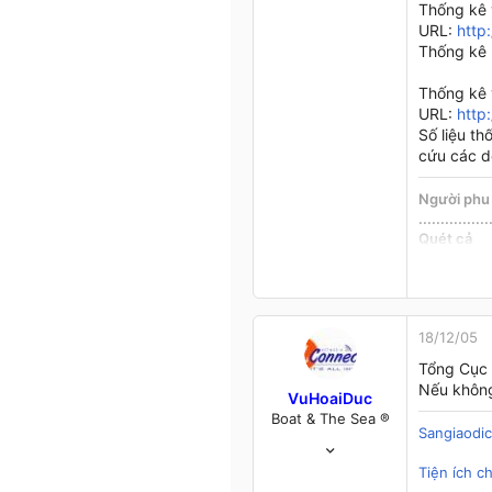
Thống kê 
URL:
http
Thống kê 
Thống kê 
URL:
http
Số liệu th
cứu các d
Người phu 
..............
Quét cả
..............
Quét hạ
..............
:wave-smil
18/12/05
Tổng Cục
Nếu không
VuHoaiDuc
Boat & The Sea ®
Sangiaodi
1/1/04
160
Tiện ích c
2