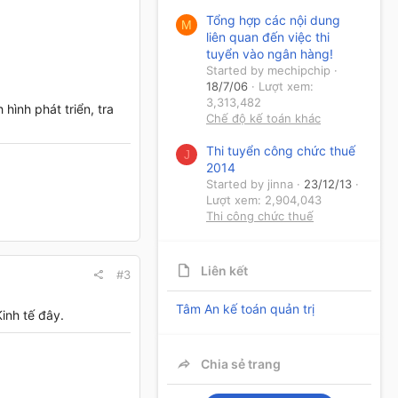
Tổng hợp các nội dung
M
liên quan đến việc thi
tuyển vào ngân hàng!
Started by mechipchip
18/7/06
Lượt xem:
3,313,482
hình phát triển, tra
Chế độ kế toán khác
Thi tuyển công chức thuế
J
2014
Started by jinna
23/12/13
Lượt xem: 2,904,043
Thi công chức thuế
Liên kết
#3
Tâm An kế toán quản trị
inh tế đây.
Chia sẻ trang