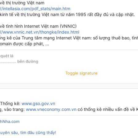
về thị trường Việt nam
://intellasia.com/pdf_stats/main.htm
kinh tế về thị trường Việt nam từ năm 1995 rất đầy đủ và cập nhật.
về tình hình Internet Việt nam (VNNIC)
://www.vnnic.net.vn/thongke/index.html
ống kê của Trung tâm mạng Internet Việt nam: số lượng thuê bao, tình 
omain được cấp phát, ...
quét lá
................ bên đường
................ nắng vàng
Toggle signature
................. buồn tênh
 Thống kê:
www.gso.gov.vn
, vào trang:
www.vneconomy.com.vn
có thống kê nhiều vấn đề về K
chNha.com
huyên sâu, tìm đâu cũng thấy!