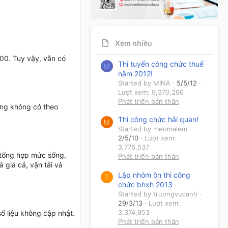
Xem nhiều
000. Tuy vậy, vẫn có
Thi tuyển công chức thuế
M
năm 2012!
Started by MINA
5/5/12
Lượt xem: 9,370,296
Phát triển bản thân
ưng không có theo
Thi công chức hải quan!
M
Started by meomalem
2/5/10
Lượt xem:
3,776,537
u tổng hợp mức sống,
Phát triển bản thân
 giá cả, vận tải và
Lập nhóm ôn thi công
T
chức bhxh 2013
Started by truongvucanh
29/3/13
Lượt xem:
3,374,953
ố liệu không cập nhật.
Phát triển bản thân