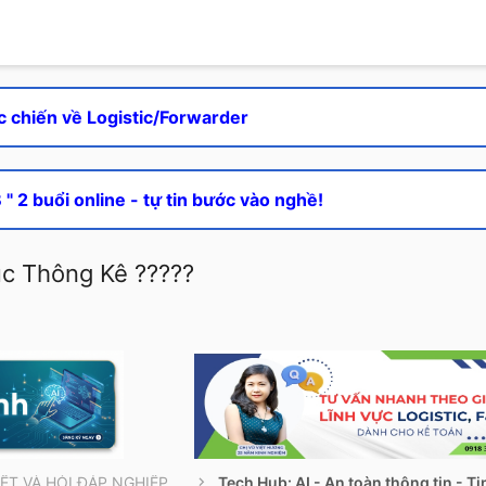
c chiến về Logistic/Forwarder
" 2 buổi online - tự tin bước vào nghề!
c Thông Kê ?????
THÔNG TIN CẦN BIẾT VÀ HỎI ĐÁP NGHIỆP VỤ