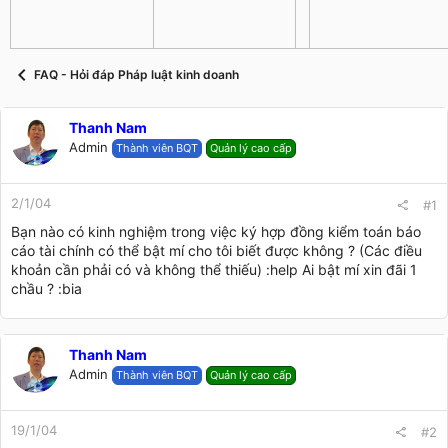
s
i
t
a
r
FAQ - Hỏi đáp Pháp luật kinh doanh
t
e
r
Thanh Nam
Admin
Thành viên BQT
Quản lý cao cấp
2/1/04
#1
Bạn nào có kinh nghiệm trong việc ký hợp đồng kiểm toán báo
cáo tài chính có thể bật mí cho tôi biết được không ? (Các điều
khoản cần phải có và không thể thiếu) :help Ai bật mí xin đãi 1
chầu ? :bia
Thanh Nam
Admin
Thành viên BQT
Quản lý cao cấp
19/1/04
#2