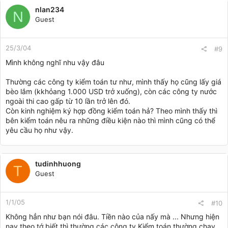
nlan234
N
Guest
25/3/04
#9
Mình không nghĩ nhu vậy đâu
Thường các công ty kiểm toán tư như, mình thấy họ cũng lấy giá
bèo lắm (kkhỏang 1.000 USD trở xuống), còn các công ty nước
ngoài thi cao gấp từ 10 lần trở lên đó.
Còn kinh nghiệm ký hợp đồng kiểm toán hả? Theo mình thấy thì
bên kiểm toán nêu ra những điều kiện nào thì mình cũng có thể
yêu cầu họ như vậy.
tudinhhuong
T
Guest
1/1/05
#10
Không hẳn như bạn nói đâu. Tiền nào của nấy mà ... Nhưng hiện
nay theo tớ biết thì thường các công ty Kiểm toán thường chạy