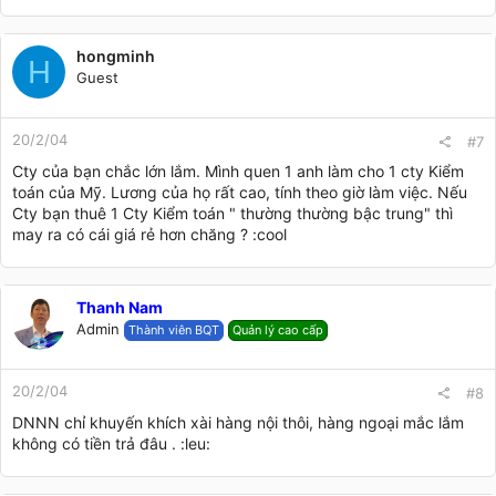
hongminh
H
Guest
20/2/04
#7
Cty của bạn chắc lớn lắm. Mình quen 1 anh làm cho 1 cty Kiểm
toán của Mỹ. Lương của họ rất cao, tính theo giờ làm việc. Nếu
Cty bạn thuê 1 Cty Kiểm toán " thường thường bậc trung" thì
may ra có cái giá rẻ hơn chăng ? :cool
Thanh Nam
Admin
Thành viên BQT
Quản lý cao cấp
20/2/04
#8
DNNN chỉ khuyến khích xài hàng nội thôi, hàng ngoại mắc lắm
không có tiền trả đâu . :leu: