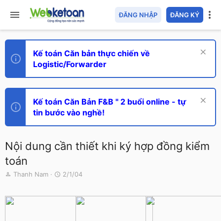
ĐĂNG NHẬP
ĐĂNG KÝ
Kế toán Căn bản thực chiến về
Logistic/Forwarder
Kế toán Căn Bản F&B " 2 buổi online - tự
tin bước vào nghề!
Nội dung cần thiết khi ký hợp đồng kiểm
toán
T
N
Thanh Nam
2/1/04
h
g
r
à
e
y
a
g
d
ử