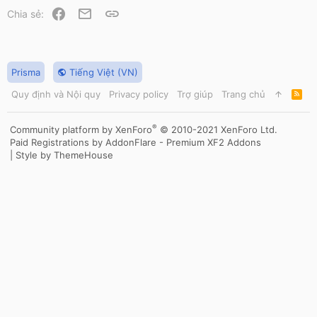
Facebook
Email
Link
Chia sẻ:
Prisma
Tiếng Việt (VN)
Quy định và Nội quy
Privacy policy
Trợ giúp
Trang chủ
R
S
S
®
Community platform by XenForo
© 2010-2021 XenForo Ltd.
Paid Registrations by
AddonFlare - Premium XF2 Addons
|
Style by ThemeHouse