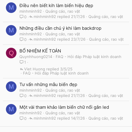
Điều nên biết kih làm biển hiệu đẹp
M
minhminh92
Quảng cáo, rao vặt
minhminh92
21/7/26
Quảng cáo, rao vặt
0
Những điều cần chú ý khi làm backdrop
M
minhminh92
Quảng cáo, rao vặt
minhminh92
23/7/26
Quảng cáo, rao vặt
0
BỔ NHIỆM KẾ TOÁN
Q
Quynhhuong0214
FAQ - Hỏi đáp Pháp luật kinh doanh
1
Viet Huong
3/5/25
FAQ - Hỏi đáp Pháp luật kinh doanh
Tư vấn những mẫu biển đẹp
M
minhminh92
Quảng cáo, rao vặt
minhminh92
21/7/26
Quảng cáo, rao vặt
0
Một vài tham khảo làm biển chữ nổi gắn led
M
minhminh92
Quảng cáo, rao vặt
minhminh92
14/7/26
Quảng cáo, rao vặt
0