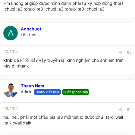
Hm không ai giúp được mình đành phải tự ký hợp đồng thôi !
:chuoi :a3 :chuoi :a3 :chuoi :a3 :chuoi :a3 :chuoi :a3
Anhchuot
A
Lên thớt...
20/1/04
#3
ktnb
đã kí rồi hả? vậy truyền lại kinh nghiệm cho anh em trên
này đi :thank
Thanh Nam
Admin
Thành viên BQT
Quản lý cao cấp
29/1/04
#4
he.. he.. phải một chầu bia :a3 mới tiết lộ được chứ :talk :wall
:talk :wall :talk