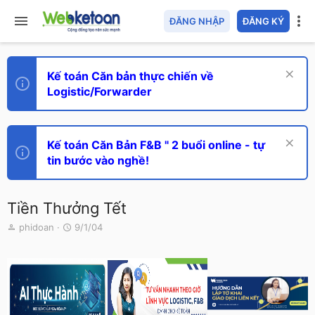
ĐĂNG NHẬP
ĐĂNG KÝ
Kế toán Căn bản thực chiến về
Logistic/Forwarder
Kế toán Căn Bản F&B " 2 buổi online - tự
tin bước vào nghề!
Tiền Thưởng Tết
T
N
phidoan
9/1/04
h
g
r
à
e
y
a
g
d
ử
s
i