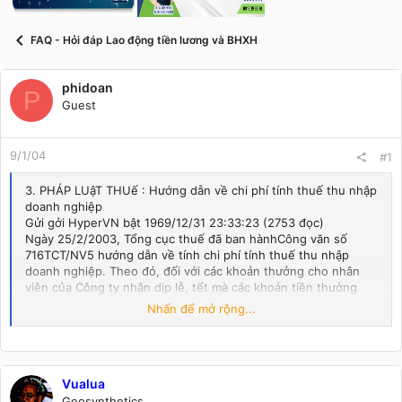
t
a
r
FAQ - Hỏi đáp Lao động tiền lương và BHXH
t
e
r
phidoan
P
Guest
9/1/04
#1
3. PHÁP LUậT THUế : Hướng dẫn về chi phí tính thuế thu nhập
doanh nghiệp
Gửi gởi HyperVN bật 1969/12/31 23:33:23 (2753 đọc)
Ngày 25/2/2003, Tổng cục thuế đã ban hànhCông văn số
716TCT/NV5 hướng dẫn về tính chi phí tính thuế thu nhập
doanh nghiệp. Theo đó, đối với các khoản thưởng cho nhân
viên của Công ty nhân dịp lễ, tết mà các khoản tiền thưởng
này đã được thỏa thuận trong hợp đồng lao động và thỏa ước
Nhấn để mở rộng...
lao động tập thể thì được tính vào chi phí khi xác định thu
nhập chịu thuế thu nhập của công ty.
VACO
Vualua
Hôm qua PD có xem trên báo Pháp Luật có đăng bài trả lời của
Vụ trưởng Vụ Kế toán Bùi Văn Mai cho răng chưa có hướng
Geosynthetics