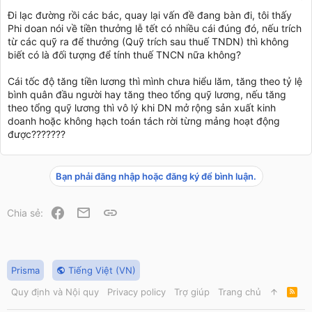
Đi lạc đường rồi các bác, quay lại vấn đề đang bàn đi, tôi thấy
Phi doan nói về tiền thưởng lễ tết có nhiều cái đúng đó, nếu trích
từ các quỹ ra để thưởng (Quỹ trích sau thuế TNDN) thì không
biết có là đối tượng để tính thuế TNCN nữa không?
Cái tốc độ tăng tiền lương thì mình chưa hiểu lăm, tăng theo tỷ lệ
bình quân đầu người hay tăng theo tổng quỹ lương, nếu tăng
theo tổng quỹ lương thì vô lý khi DN mở rộng sản xuất kinh
doanh hoặc không hạch toán tách rời từng mảng hoạt động
được???????
Bạn phải đăng nhập hoặc đăng ký để bình luận.
Facebook
Email
Link
Chia sẻ:
Prisma
Tiếng Việt (VN)
Quy định và Nội quy
Privacy policy
Trợ giúp
Trang chủ
R
S
S