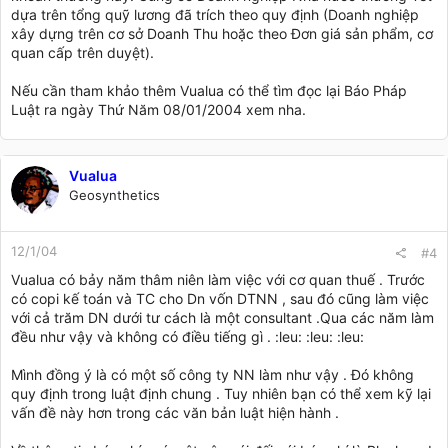
có làm cản trở sự phát triển của DN không??? :wall
dựa trên tổng quỹ lương đã trích theo quy định (Doanh nghiệp
xây dựng trên cơ sở Doanh Thu hoặc theo Đơn giá sản phẩm, cơ
quan cấp trên duyệt).
Nếu cần tham khảo thêm Vualua có thể tìm đọc lại Báo Pháp
Luật ra ngày Thứ Năm 08/01/2004 xem nha.
Vualua
Geosynthetics
12/1/04
#4
Vualua có bảy năm thâm niên làm việc với cơ quan thuế . Trước
có copi kế toán và TC cho Dn vốn DTNN , sau đó cũng làm việc
với cả trăm DN dưới tư cách là một consultant .Qua các năm làm
đều như vậy và không có điều tiếng gì . :leu: :leu: :leu:
Mình đồng ý là có một số công ty NN làm như vậy . Đó không
quy định trong luật định chung . Tuy nhiên bạn có thể xem kỹ lại
vấn đề này hơn trong các văn bản luật hiện hành .