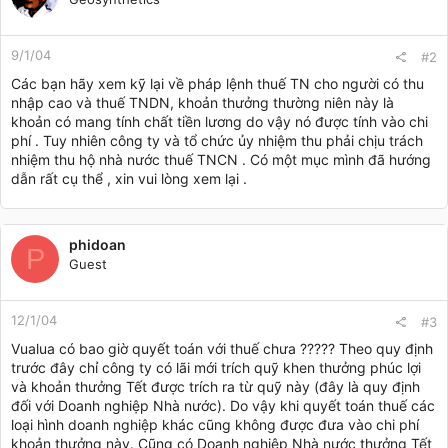
dẫn nào của Tổng Cục Thuế về việc cho phép ghi nhận tiền
thưởng Tết của các DN vào Chi phí hợp lệ khi tính thu nhập
chịu thuế. Vậy có phải là khi Luật thuế mới ra đời thì các công
9/1/04
#2
văn trên đầu không còn hiệu lực không??? Trong Thông tư có
Các bạn hãy xem kỹ lại về pháp lệnh thuế TN cho người có thu
ghi rõ là những công văn nào trái với Thông tư sẽ bị bãi bỏ,
nhập cao và thuế TNDN, khoản thưởng thường niên này là
vậy công văn trên có bị bãi bỏ không???
khoản có mang tính chất tiền lương do vậy nó được tính vào chi
phí . Tuy nhiên công ty và tổ chức ủy nhiệm thu phải chịu trách
Theo ý kiến của tôi thì các khoản thưởng trên phải được đưa
nhiệm thu hộ nhà nước thuế TNCN . Có một mục mình đã hướng
vào chi phí hợp lý khi tính Thuế TNDN vì các khoản thưởng này
dẫn rất cụ thể , xin vui lòng xem lại .
đã phải chịu thuế Thu nhập cá nhân rồi, nếu không cho đưa
vào chi phí mà phải trích từ lãi sau thuế thì coi như khoản chi
thưởng trên đã chịu thuế 2 lần????? (vừa chịu thuế TNDN vừa
chịu thuế TN cá nhân).
phidoan
P
Guest
Một thắc mắc nữa là tiền lương để tính chi phí hợp lý. Trong
Thông tư có quy định tốc độ tăng tiền lương không được cao
hơn tốc độ tăng Thu nhập chịu thuế. Giả sử trong trường hợp
12/1/04
nền kinh tế gặp khó khăn, hoặc DN gặp khó khăn, kinh doanh
#3
bị lỗ hoặc lãi ít thì sao; trường hợp DN mở rộng kinh doanh nên
Vualua có bao giờ quyết toán với thuế chưa ????? Theo quy định
cần tuyển thêm nhiều nhân viên???? Chẳng lẽ DN không được
trước đây chỉ công ty có lãi mới trích quỹ khen thưởng phúc lợi
tuyển thêm người hoặc không được tăng lương cho nhân
và khoản thưởng Tết được trích ra từ quỹ này (đây là quy định
viên??? Nhà nước đã quản lý thông qua việc bắt buộc DN phải
đối với Doanh nghiệp Nhà nước). Do vậy khi quyết toán thuế các
đăng ký tổng quỹ lương hàng năm, HĐLĐ phải có đăng ký sử
loại hình doanh nghiệp khác cũng không được đưa vào chi phí
dụng lao động... Vậy thêm ràng buột này có cần thiết không,
khoản thưởng này. Cũng có Doanh nghiệp Nhà nước thưởng Tết