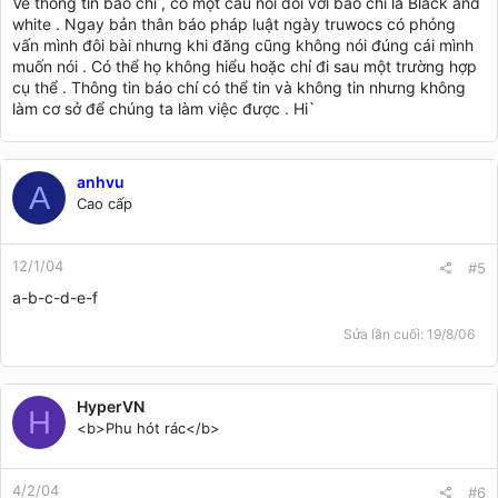
Về thông tin báo chí , có một câu nói đối với báo chí là Black and
white . Ngay bản thân báo pháp luật ngày truwocs có phỏng
vấn mình đôi bài nhưng khi đăng cũng không nói đúng cái mình
muốn nói . Có thể họ không hiểu hoặc chỉ đi sau một trường hợp
cụ thể . Thông tin báo chí có thể tin và không tin nhưng không
làm cơ sở để chúng ta làm việc được . Hi`
anhvu
A
Cao cấp
12/1/04
#5
a-b-c-d-e-f
Sửa lần cuối:
19/8/06
HyperVN
H
<b>Phu hót rác</b>
4/2/04
#6