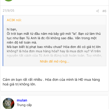
21/9/05
#6
AC3K nói:
hi bạn,
Ôi trời bạn mất từ đầu năm mà bây giờ mới "la". Bạn cứ làm thủ
tục như Bạn Tú Anh là đc rồi không sao đâu. Vẫn trong một
niên độ kế toán mà.
Mà bạn biết bị phạt bao nhiêu chưa? Hóa đơn đó có giá trị lớn
không? là hóa đơn mua hàng hóa? hay là mua dịch vụ? Vì trên
nguyên tắt cách của Tú Anh là đúng luật hoàn toàn. Tuy nhiên,
nếu hóa đơn đó không có giá trị lớn lắm thì kế toán cứ hạch
Nhấn để mở rộng...
toán phí mà xem như không có hóa đơn và chấp nhận chi phí
bất hợp lý khoản này( Tuy nhiên cách này không phải là mình
chỉ bạn đâu nhé vì làm như vậy là không đúng luật pháp đâu,
tuy nhiên đây là cách không gây phiền hà nếu hóa đơn đó
Cảm ơn bạn rất rất nhiều . Hóa đơn của mình là HĐ mua hàng
không trọng yếu, và lỡ xảy ra thôi).
hoá giá trị không lớn.
mulan
Trung cấp