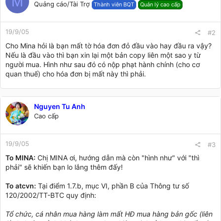
M
Quảng cáo/Tài Trợ
Thành viên BQT
Quản lý cao cấp
19/9/05
#2
Cho Mina hỏi là bạn mất tờ hóa đơn đỏ đầu vào hay đầu ra vậy?
Nếu là đầu vào thì bạn xin lại một bản copy liên một sao y từ
người mua. Hình như sau đó có nộp phạt hành chính (cho cơ
quan thuế) cho hóa đơn bị mất này thì phải.
Nguyen Tu Anh
Cao cấp
19/9/05
#3
To MINA:
Chị MINA ơi, hướng dẫn mà còn "hình như" với "thì
phải" sẽ khiến bạn lo lắng thêm đấy!
To atcvn:
Tại điểm 1.7.b, mục VI, phần B của Thông tư số
120/2002/TT-BTC quy định:
Tổ chức, cá nhân mua hàng làm mất HĐ mua hàng bản gốc (liên