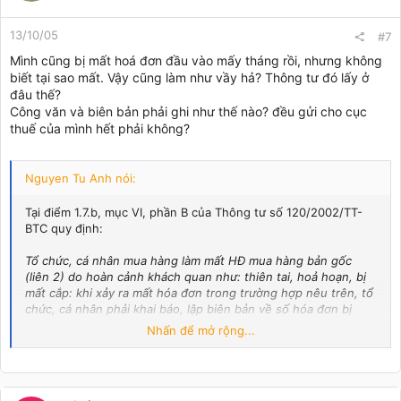
13/10/05
#7
Mình cũng bị mất hoá đơn đầu vào mấy tháng rồi, nhưng không
biết tại sao mất. Vậy cũng làm như vầy hả? Thông tư đó lấy ở
đâu thế?
Công văn và biên bản phải ghi như thế nào? đều gửi cho cục
thuế của mình hết phải không?
Nguyen Tu Anh nói:
Tại điểm 1.7.b, mục VI, phần B của Thông tư số 120/2002/TT-
BTC quy định:
Tổ chức, cá nhân mua hàng làm mất HĐ mua hàng bản gốc
(liên 2) do hoàn cảnh khách quan như: thiên tai, hoả hoạn, bị
mất cắp: khi xảy ra mất hóa đơn trong trường hợp nêu trên, tổ
chức, cá nhân phải khai báo, lập biên bản về số hóa đơn bị
mất, lý do mất có xác nhận của cơ quan thuế đối với trường
Nhấn để mở rộng...
hợp thiên tai, hỏa hoạn, xác nhận của cơ quan công an địa
phương đối với trường hợp bị mất cắp. Hồ sơ liên quan đến
hành vi làm mất hóa đơn gồm: