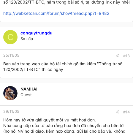
số 120/2002/TT-BTC, nằm trong bài số 4, tại đường link này nhé!
http://webketoan.com/forum/showthread.php?t=9482
conquytrungdu
C
Sơ cấp
25/11/05
#13
Bạn vào trang web của bộ tài chính gõ tìm kiếm "Thông tư số
120/2002/TT-BTC" thì có ngay
NAMHAI
Guest
29/11/05
#14
Hôm nay tớ vừa giải quyết một vụ mất hoá đơn.
Nhà cung cấp của tớ báo rằng hoá đơn đã chuyển cho bên tớ
(họ nói NV họ đi giao, kèm hợp đồng, gửi lại cho bảo vệ, không