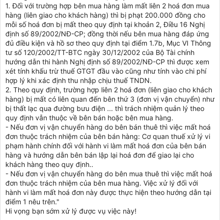
1. Đối với trường hợp bên mua hàng làm mất liên 2 hoá đơn mua
hàng (liên giao cho khách hàng) thì bị phạt 200.000 đồng cho
mỗi số hoá đơn bị mất theo quy định tại khoản 2, Điều 16 Nghị
định số 89/2002/NĐ-CP; đồng thời nếu bên mua hàng đáp ứng
đủ điều kiện và hồ sơ theo quy định tại điểm 1.7b, Mục VI Thông
tư số 120/2002/TT-BTC ngày 30/12/2002 của Bộ Tài chính
hướng dẫn thi hành Nghị định số 89/2002/NĐ-CP thì được xem
xét tính khấu trừ thuế GTGT đầu vào cũng như tính vào chi phí
hợp lý khi xác định thu nhập chịu thuế TNDN.
2. Theo quy định, trường hợp liên 2 hoá đơn (liên giao cho khách
hàng) bị mất có liên quan đến bên thứ 3 (đơn vị vận chuyển) như
bị thất lạc qua đường bưu điện ... thì trách nhiệm quản lý theo
quy định vẫn thuộc về bên bán hoặc bên mua hàng.
- Nếu đơn vị vận chuyển hàng do bên bán thuê thì việc mất hoá
đơn thuộc trách nhiệm của bên bán hàng: Cơ quan thuế xử lý vi
phạm hành chính đối với hành vi làm mất hoá đơn của bên bán
hàng và hướng dẫn bên bán lập lại hoá đơn để giao lại cho
khách hàng theo quy định..
- Nếu đơn vị vận chuyển hàng do bên mua thuê thì việc mất hoá
đơn thuộc trách nhiệm của bên mua hàng. Việc xử lý đối với
hành vi làm mất hoá đơn này được thực hiện theo hướng dẫn tại
điểm 1 nêu trên."
Hi vọng bạn sớm xử lý được vụ việc này!