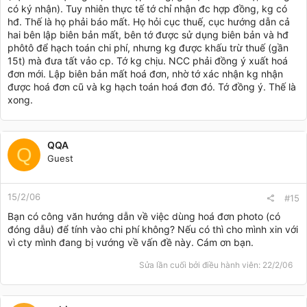
có ký nhận). Tuy nhiên thực tế tớ chỉ nhận đc hợp đồng, kg có
hđ. Thế là họ phải báo mất. Họ hỏi cục thuế, cục hướng dẫn cả
hai bên lập biên bản mất, bên tớ được sử dụng biên bản và hđ
phôtô để hạch toán chi phí, nhưng kg được khấu trừ thuế (gần
15t) mà đưa tất vảo cp. Tớ kg chịu. NCC phải đồng ý xuất hoá
đơn mới. Lập biên bản mất hoá đơn, nhờ tớ xác nhận kg nhận
được hoá đơn cũ và kg hạch toán hoá đơn đó. Tớ đồng ý. Thế là
xong.
QQA
Q
Guest
15/2/06
#15
Bạn có công văn hướng dẫn về việc dùng hoá đơn photo (có
đóng dẫu) để tính vào chi phí không? Nếu có thì cho mình xin với
vì cty mình đang bị vướng về vấn đề này. Cám ơn bạn.
Sửa lần cuối bởi điều hành viên:
22/2/06