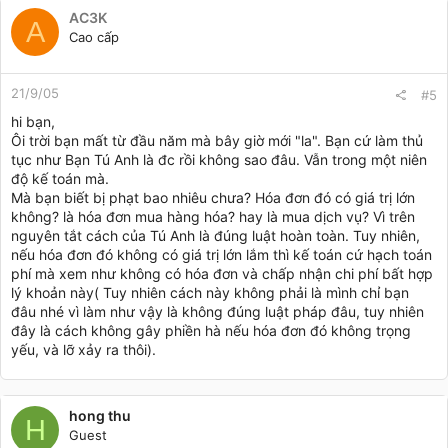
đơn.
AC3K
A
Cao cấp
- Biên bản mất hóa đơn mua hàng.
- Bản sao hóa đơn mua hàng (liên 1) có xác nhận ký tên, đóng
21/9/05
#5
dấu (nếu có) của bên bán hàng.
hi bạn,
Ôi trời bạn mất từ đầu năm mà bây giờ mới "la". Bạn cứ làm thủ
Khi tiếp nhận hồ sơ mất hóa đơn mua hàng, cơ quan thuế phải
thực hiện thông báo số hóa đơn mua hàng không còn giá trị
tục như Bạn Tú Anh là đc rồi không sao đâu. Vẫn trong một niên
sử dụng và tiến hành xử vi phạm hành chính đối với tổ chức,
độ kế toán mà.
cá nhân có hành vi làm mất hóa đơn.
Mà bạn biết bị phạt bao nhiêu chưa? Hóa đơn đó có giá trị lớn
không? là hóa đơn mua hàng hóa? hay là mua dịch vụ? Vì trên
Nếu còn thắc mắc bất cứ điều gì về vấn đề này thì bạn cứ hỏi
nguyên tắt cách của Tú Anh là đúng luật hoàn toàn. Tuy nhiên,
nhé! Chúng ta sẽ tiếp tục trao đổi.
nếu hóa đơn đó không có giá trị lớn lắm thì kế toán cứ hạch toán
phí mà xem như không có hóa đơn và chấp nhận chi phí bất hợp
lý khoản này( Tuy nhiên cách này không phải là mình chỉ bạn
đâu nhé vì làm như vậy là không đúng luật pháp đâu, tuy nhiên
đây là cách không gây phiền hà nếu hóa đơn đó không trọng
yếu, và lỡ xảy ra thôi).
hong thu
H
Guest