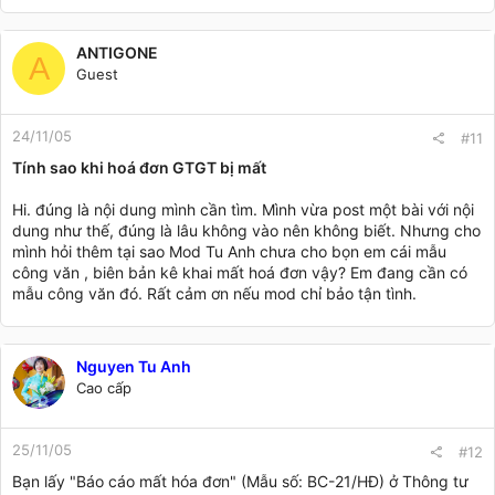
ANTIGONE
A
Guest
24/11/05
#11
Tính sao khi hoá đơn GTGT bị mất
Hi. đúng là nội dung mình cần tìm. Mình vừa post một bài với nội
dung như thế, đúng là lâu không vào nên không biết. Nhưng cho
mình hỏi thêm tại sao Mod Tu Anh chưa cho bọn em cái mẫu
công văn , biên bản kê khai mất hoá đơn vậy? Em đang cần có
mẫu công văn đó. Rất cảm ơn nếu mod chỉ bảo tận tình.
Nguyen Tu Anh
Cao cấp
25/11/05
#12
Bạn lấy "Báo cáo mất hóa đơn" (Mẫu số: BC-21/HĐ) ở Thông tư