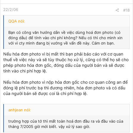
22/2/06
#18
QQA nói:
Bạn có công văn hướng dẫn về việc dùng hoá đơn photo (có
đóng dẫu) để tính vào chi phí không? Nếu có thì cho mình xin
với vì cty mình đang bị vướng về vấn đề này. Cám ơn bạn.
Nếu hóa đơn photo vì bị mất thì bạn phải báo cáo với cơ quan
thuế về việc này và sẽ tùy thuộc họ xử lý, cũng có thể họ sẽ cho
phép photo hóa đơn gốc, đóng dấu của người bán và sẽ được
tính vào chi phí hợp lệ.
Nếu hóa đơn photo vì nộp hóa đơn gốc cho cơ quan công an để
đóng lệ phí trước bạ thì đương nhiên, hóa đơn photo và có dấu
của người bán sẽ được coi là chi phí hợp lệ.
anhjean nói:
trường hợp của tớ thì mất toàn hoá đơn đầu ra và đầu vào của
tháng 7/2005 giờ mới biết. vậy xử lý sao giờ.