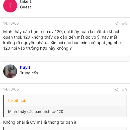
takeit
- Công văn, đơn của tổ chức, cá nhân về việc làm mất hóa
T
đơn.
Guest
- Biên bản mất hóa đơn mua hàng.
14/10/05
#8
- Bản sao hóa đơn mua hàng (liên 1) có xác nhận ký tên, đóng
Mình thấy các bạn trích cv 120, chỉ thấy toàn là mất do khách
dấu (nếu có) của bên bán hàng.
quan thôi. 120 không thấy đề cập đến mất do vô ý, hay mất
không rõ nguyên nhân... Xin hỏi các bạn mình có áp dụng như
Khi tiếp nhận hồ sơ mất hóa đơn mua hàng, cơ quan thuế phải
120 nói vào trường hợp này không ?
thực hiện thông báo số hóa đơn mua hàng không còn giá trị
sử dụng và tiến hành xử vi phạm hành chính đối với tổ chức,
cá nhân có hành vi làm mất hóa đơn.
huylt
Nếu còn thắc mắc bất cứ điều gì về vấn đề này thì bạn cứ hỏi
Trung cấp
nhé! Chúng ta sẽ tiếp tục trao đổi.
14/10/05
#9
takeit nói:
Mình thấy các bạn trích cv 120
Không phải là CV mà là thông tư bạn à.