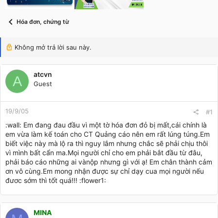
t
a
r
Hóa đơn, chứng từ
t
e
r
Không mở trả lời sau này.
atcvn
A
Guest
19/9/05
#1
:wall: Em đang đau đầu vì một tờ hóa đơn đỏ bị mất,cái chính là
em vừa làm kế toán cho CT Quảng cáo nên em rất lúng túng.Em
biết việc này mà lộ ra thì nguy lắm nhưng chắc sẽ phải chịu thôi
vì mình bất cẩn ma.Mọi người chỉ cho em phải bắt đầu từ đâu,
phải báo cáo những ai vànộp nhưng gì với ạ! Em chân thành cảm
ơn vô cùng.Em mong nhận được sự chỉ dạy cua mọi người nếu
đươc sớm thì tốt quá!!! :flower1:
MINA