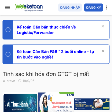
ĐĂNG NHẬP
ĐĂNG KÝ
Kế toán Căn bản thực chiến về
Logistic/Forwarder
Kế toán Căn Bản F&B " 2 buổi online - tự
tin bước vào nghề!
Tinh sao khi hóa đơn GTGT bị mất
T
N
atcvn
19/9/05
h
g
r
à
e
y
a
g
d
ử
s
i