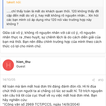
takeit nói:
.....chỉ thấy toàn là mất do khách quan thôi. 120 không thấy đề
cập đến mất do vô ý, hay mất không rõ nguyên nhân... Xin hỏi
các bạn mình có áp dụng như 120 nói vào trường hợp này
không ?
Giữa cái vô ý, không rõ nguyên nhân với cái có ý, rõ nguyên
nhân thực ra ,theo huylt, sự chênh lệch là do cách diễn giải của
bạn mà thôi. Bạn nên điều chỉnh trường hợp của mình theo cách
thức có lợi cho mình chứ.
hien_thu
H
Guest
14/10/05
#10
Kế toán mà làm mất hoá đơn thì đáng đánh đòn rôi. Hì hì đùa
chút thôi con người ta ai chẳng có lúc sơ suất hỉ. Tớ trích nguyên
văn câu trả lời của cục thuế về vụ việc mất hoá đơn nhé. Bạn
hãy nghiên cứu:
"(Công văn số 2969 TCT/PCCS, ngày 14/9/2004)