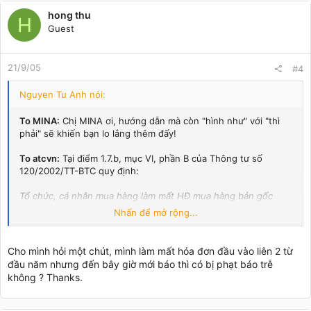
hong thu
H
Guest
21/9/05
#4
Nguyen Tu Anh nói:
To MINA:
Chị MINA ơi, hướng dẫn mà còn "hình như" với "thì
phải" sẽ khiến bạn lo lắng thêm đấy!
To atcvn:
Tại điểm 1.7.b, mục VI, phần B của Thông tư số
120/2002/TT-BTC quy định:
Tổ chức, cá nhân mua hàng làm mất HĐ mua hàng bản gốc
(liên 2) do hoàn cảnh khách quan như: thiên tai, hoả hoạn, bị
Nhấn để mở rộng...
mất cắp: khi xảy ra mất hóa đơn trong trường hợp nêu trên, tổ
chức, cá nhân phải khai báo, lập biên bản về số hóa đơn bị
mất, lý do mất có xác nhận của cơ quan thuế đối với trường
Cho mình hỏi một chút, mình làm mất hóa đơn đầu vào liên 2 từ
hợp thiên tai, hỏa hoạn, xác nhận của cơ quan công an địa
đầu năm nhưng đến bây giờ mới báo thì có bị phạt báo trễ
phương đối với trường hợp bị mất cắp. Hồ sơ liên quan đến
không ? Thanks.
hành vi làm mất hóa đơn gồm:
- Công văn, đơn của tổ chức, cá nhân về việc làm mất hóa