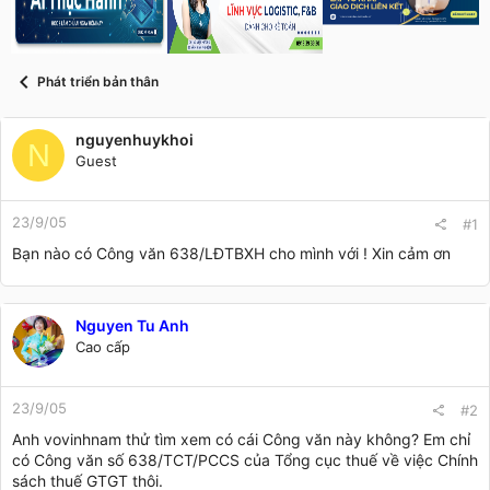
s
i
t
a
r
Phát triển bản thân
t
e
r
nguyenhuykhoi
N
Guest
23/9/05
#1
Bạn nào có Công văn 638/LĐTBXH cho mình với ! Xin cảm ơn
Nguyen Tu Anh
Cao cấp
23/9/05
#2
Anh vovinhnam thử tìm xem có cái Công văn này không? Em chỉ
có Công văn số 638/TCT/PCCS của Tổng cục thuế về việc Chính
sách thuế GTGT thôi.