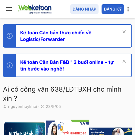
ĐĂNG NHẬP
ĐĂNG KÝ
Kế toán Căn bản thực chiến về
Logistic/Forwarder
Kế toán Căn Bản F&B " 2 buổi online - tự
tin bước vào nghề!
Ai có công văn 638/LĐTBXH cho mình
xin ?
T
N
nguyenhuykhoi
23/9/05
h
g
r
à
e
y
a
g
d
ử