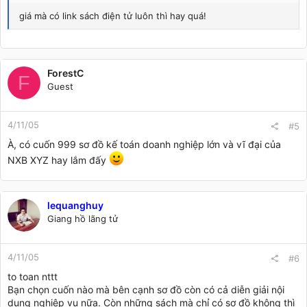
giá mà có link sách điện tử luôn thì hay quá!
ForestC
F
Guest
4/11/05
#5
À, có cuốn 999 sơ đồ kế toán doanh nghiệp lớn và vĩ đại của
NXB XYZ hay lắm đấy
lequanghuy
Giang hồ lãng tử
4/11/05
#6
to toan nttt
Bạn chọn cuốn nào mà bên cạnh sơ đồ còn có cả diễn giải nội
dung nghiệp vụ nữa. Còn những sách mà chỉ có sơ đồ không thì