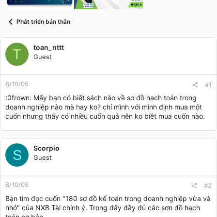
t
a
r
Phát triển bản thân
t
e
r
toan_nttt
T
Guest
8/10/05
#1
:0frown: Mấy bạn có biết sách nào về sơ đồ hạch toán trong
doanh nghiệp nào mà hay ko? chỉ mình với mình định mua một
cuốn nhưng thấy có nhiều cuốn quá nên ko bíêt mua cuốn nào.
Scorpio
S
Guest
8/10/05
#2
Bạn tìm đọc cuốn "180 sơ đồ kế toán trong doanh nghiệp vừa và
nhỏ" của NXB Tài chính ý. Trong đấy đầy đủ các sơn đồ hạch
toán cơ bản.