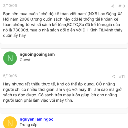
2/10/06
#10
Bạn nên mua cuốn "chế độ kế tóan việt nam"(NXB Lao Động-Xã
Hội năm 2006),trong cuốn sách này có:Hệ thống tài khỏan kế
tóan,chứng từ và sổ sách kế tóan,BCTC,Sơ đồ kế tóan.giá của
nó là 78000d,mua o nhà sách đối diện với ĐH Kinh Tế.Mình thấy
cuốn ấy hay
nguoingoainganh
N
Guest
5/10/06
#11
Hay nhưng rất thiếu thực tế, khó có thể áp dụng. CÓ những
người chỉ có nhiều thời gian làm việc với máy thì làm sao mà giở
sách ra đọc được. Có sách trên máy luôn giúp ích cho những
người luôn phải làm việc với máy tính.
nguyen lam ngoc
N
Trung cấp