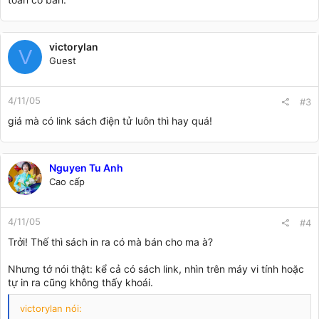
victorylan
V
Guest
4/11/05
#3
giá mà có link sách điện tử luôn thì hay quá!
Nguyen Tu Anh
Cao cấp
4/11/05
#4
Trởi! Thế thì sách in ra có mà bán cho ma à?
Nhưng tớ nói thật: kể cả có sách link, nhìn trên máy vi tính hoặc
tự in ra cũng không thấy khoái.
victorylan nói: