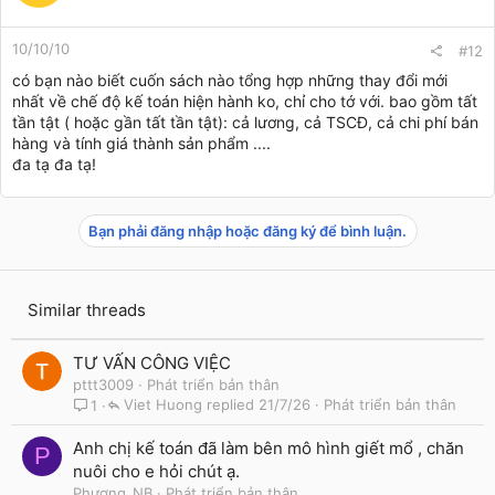
10/10/10
#12
có bạn nào biết cuốn sách nào tổng hợp những thay đổi mới
nhất về chế độ kế toán hiện hành ko, chỉ cho tớ với. bao gồm tất
tần tật ( hoặc gần tất tần tật): cả lương, cả TSCĐ, cả chi phí bán
hàng và tính giá thành sản phẩm ....
đa tạ đa tạ!
Bạn phải đăng nhập hoặc đăng ký để bình luận.
Similar threads
TƯ VẤN CÔNG VIỆC
pttt3009
Phát triển bản thân
Viet Huong
21/7/26
Phát triển bản thân
1
Anh chị kế toán đã làm bên mô hình giết mổ , chăn
P
nuôi cho e hỏi chút ạ.
Phương_NB
Phát triển bản thân