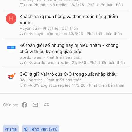
Phương_NB
18/3/26
Phát triển bản thân
0
Khách hàng mua hàng và thanh toán bằng điểm
H
Vpoint.
Huyền cận
Phát triển bản thân
Huyền cận
30/3/26
Phát triển bản thân
0
Kế toán giỏi số nhưng hay bị hiểu nhầm - không
phải vì thiếu kỹ năng giao tiếp
wordonwear
Phát triển bản thân
wordonwear
21/4/26
Phát triển bản thân
0
C/O là gì? Vai trò của C/O trong xuất nhập khẩu
3W Logistics
Phát triển bản thân
3W Logistics
11/5/26
Phát triển bản thân
0
Facebook
Email
Link
Chia sẻ:
Prisma
Tiếng Việt (VN)