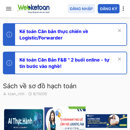
ĐĂNG NHẬP
ĐĂNG KÝ
Kế toán Căn bản thực chiến về
Logistic/Forwarder
Kế toán Căn Bản F&B " 2 buổi online - tự
tin bước vào nghề!
Sách về sơ đồ hạch toán
T
N
toan_nttt
8/10/05
h
g
r
à
e
y
a
g
d
ử
s
i