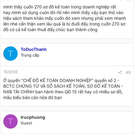
minh thấy cuốn 270 sơ đồ kế toán trong doanh nghiệp rất
hay.minh sử dụng cuón đó rồi nên mình thấy vậy.bạn thử vào
hiệu sách tham khảo mấy cuốn đó xem nhưng phải xem nhanh
lên nhé cẩn thận xem lâu quá là bị đuổi đấy.trong cuốn 270 sơ
đồ có cả kế toán thuế đấy.chúc bạn thành công
ToDucThanh
T
Trung cấp
18/8/06
#9
Ở quyển "CHẾ ĐỘ KẾ TOÁN DOANH NGHIỆP" quyển số 2 -
BCTC CHỨNG TỪ VÀ SỔ SÁCH KẾ TOÁN, SƠ ĐỒ KẾ TOÁN -
NXB TÀI CHÍNH ban hành theo QĐ 15 rất hay có nhiều sơ đồ,
mẫu biểu báo cáo nữa đó bạn
trucphuong
T
Guest