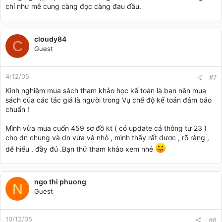
chỉ như mê cung càng đọc càng đau đầu.
cloudy84
C
Guest
4/12/05
#7
Kinh nghiệm mua sách tham khảo học kế toán là bạn nên mua
sách của các tác giả là người trong Vụ chế độ kế toán đảm bảo
chuẩn !
Mình vừa mua cuốn 459 sơ đồ kt ( có update cả thông tư 23 )
cho dn chung và dn vừa và nhỏ , mình thấy rất được , rõ ràng ,
dễ hiểu , đầy đủ .Bạn thử tham khảo xem nhé
ngo thi phuong
N
Guest
10/12/05
#8