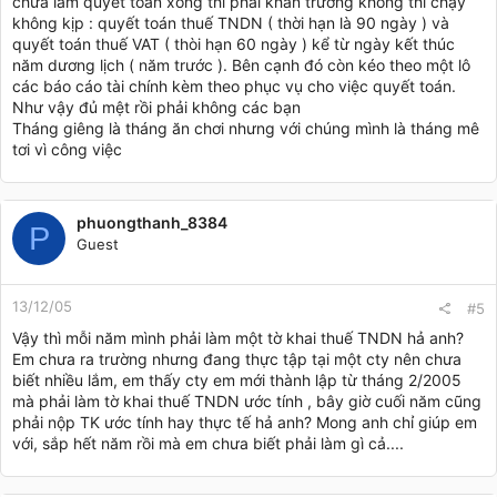
chưa làm quyết toán xong thì phải khẩn trương không thì chạy
không kịp : quyết toán thuế TNDN ( thời hạn là 90 ngày ) và
quyết toán thuế VAT ( thòi hạn 60 ngày ) kể từ ngày kết thúc
năm dương lịch ( năm trước ). Bên cạnh đó còn kéo theo một lô
các báo cáo tài chính kèm theo phục vụ cho việc quyết toán.
Như vậy đủ mệt rồi phải không các bạn
Tháng giêng là tháng ăn chơi nhưng với chúng mình là tháng mê
tơi vì công việc
phuongthanh_8384
P
Guest
13/12/05
#5
Vậy thì mỗi năm mình phải làm một tờ khai thuế TNDN hả anh?
Em chưa ra trường nhưng đang thực tập tại một cty nên chưa
biết nhiều lắm, em thấy cty em mới thành lập từ tháng 2/2005
mà phải làm tờ khai thuế TNDN ước tính , bây giờ cuối năm cũng
phải nộp TK ước tính hay thực tế hả anh? Mong anh chỉ giúp em
với, sắp hết năm rồi mà em chưa biết phải làm gì cả....