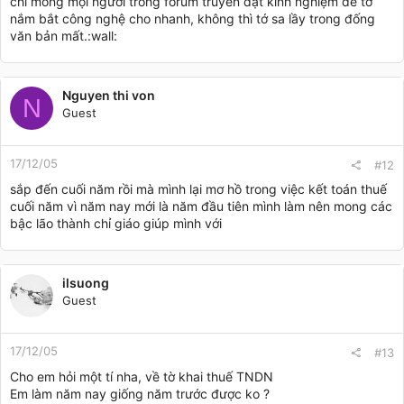
chỉ mong mọi người trong forum truyền đạt kinh nghiệm để tớ
nắm bắt công nghệ cho nhanh, không thì tớ sa lầy trong đống
văn bản mất.:wall:
Nguyen thi von
N
Guest
17/12/05
#12
sắp đến cuối năm rồi mà mình lại mơ hồ trong việc kết toán thuế
cuối năm vì năm nay mới là năm đầu tiên mình làm nên mong các
bậc lão thành chỉ giáo giúp mình với
ilsuong
Guest
17/12/05
#13
Cho em hỏi một tí nha, về tờ khai thuế TNDN
Em làm năm nay giống năm trước được ko ?