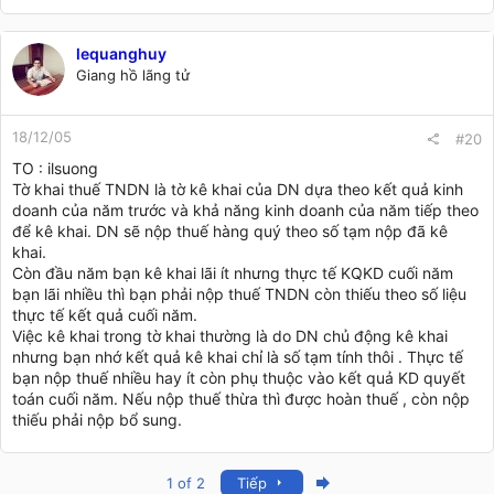
lequanghuy
Giang hồ lãng tử
18/12/05
#20
TO : ilsuong
Tờ khai thuế TNDN là tờ kê khai của DN dựa theo kết quả kinh
doanh của năm trước và khả năng kinh doanh của năm tiếp theo
để kê khai. DN sẽ nộp thuế hàng quý theo số tạm nộp đã kê
khai.
Còn đầu năm bạn kê khai lãi ít nhưng thực tế KQKD cuối năm
bạn lãi nhiều thì bạn phải nộp thuế TNDN còn thiếu theo số liệu
thực tế kết quả cuối năm.
Việc kê khai trong tờ khai thường là do DN chủ động kê khai
nhưng bạn nhớ kết quả kê khai chỉ là số tạm tính thôi . Thực tế
bạn nộp thuế nhiều hay ít còn phụ thuộc vào kết quả KD quyết
toán cuối năm. Nếu nộp thuế thừa thì được hoàn thuế , còn nộp
thiếu phải nộp bổ sung.
Last
1 of 2
Tiếp