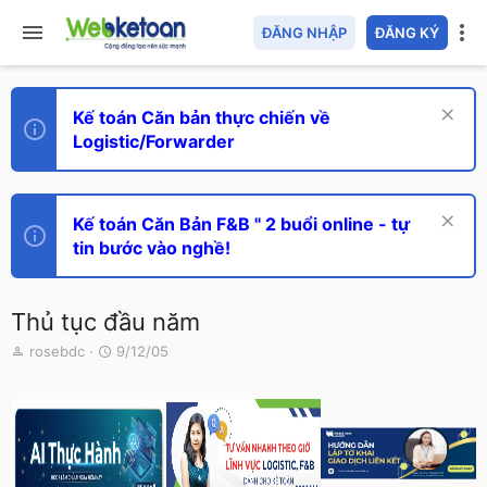
ĐĂNG NHẬP
ĐĂNG KÝ
Kế toán Căn bản thực chiến về
Logistic/Forwarder
Kế toán Căn Bản F&B " 2 buổi online - tự
tin bước vào nghề!
Thủ tục đầu năm
T
N
rosebdc
9/12/05
h
g
r
à
e
y
a
g
d
ử
s
i