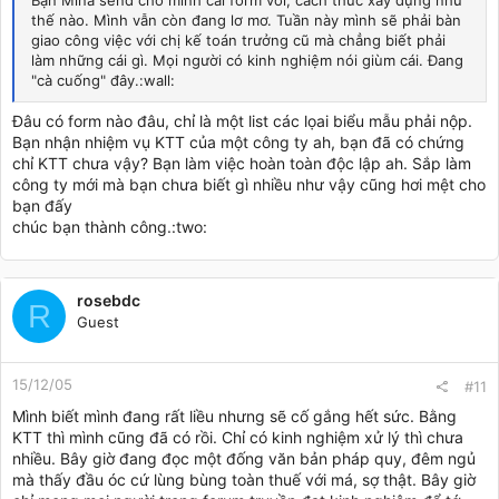
Bạn Mina send cho mình cái form với, cách thức xây dựng như
thế nào. Mình vẫn còn đang lơ mơ. Tuần này mình sẽ phải bàn
giao công việc với chị kế toán trưởng cũ mà chẳng biết phải
làm những cái gì. Mọi người có kinh nghiệm nói giùm cái. Đang
"cà cuống" đây.:wall:
Đâu có form nào đâu, chỉ là một list các lọai biểu mẫu phải nộp.
Bạn nhận nhiệm vụ KTT của một công ty ah, bạn đã có chứng
chỉ KTT chưa vậy? Bạn làm việc hoàn toàn độc lập ah. Sắp làm
công ty mới mà bạn chưa biết gì nhiều như vậy cũng hơi mệt cho
bạn đấy
chúc bạn thành công.:two:
rosebdc
R
Guest
15/12/05
#11
Mình biết mình đang rất liều nhưng sẽ cố gắng hết sức. Bằng
KTT thì mình cũng đã có rồi. Chỉ có kinh nghiệm xử lý thì chưa
nhiều. Bây giờ đang đọc một đống văn bản pháp quy, đêm ngủ
mà thấy đầu óc cứ lùng bùng toàn thuế với má, sợ thật. Bây giờ