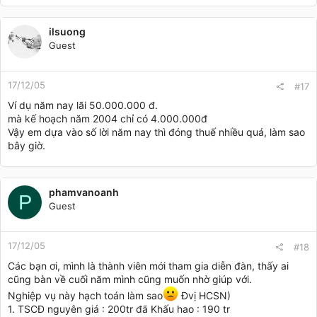
ilsuong
Guest
17/12/05
#17
Ví dụ năm nay lãi 50.000.000 đ.
mà kế hoạch năm 2004 chỉ có 4.000.000đ
Vậy em dựa vào số lời năm nay thì đóng thuế nhiều quá, làm sao
bây giờ.
phamvanoanh
P
Guest
17/12/05
#18
Các bạn ơi, mình là thành viên mới tham gia diễn đàn, thấy ai
cũng bàn về cuối năm mình cũng muốn nhờ giúp với.
Nghiệp vụ này hạch toán làm sao
Đvị HCSN)
1. TSCĐ nguyên giá : 200tr đã Khấu hao : 190 tr