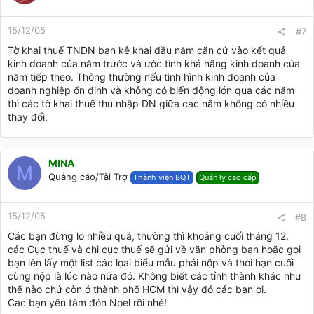
15/12/05
#7
Tờ khai thuế TNDN bạn kê khai đầu năm căn cứ vào kết quả
kinh doanh của năm trước và ước tính khả năng kinh doanh của
năm tiếp theo. Thông thường nếu tình hình kinh doanh của
doanh nghiệp ổn định và không có biến động lớn qua các năm
thì các tờ khai thuế thu nhập DN giữa các năm không có nhiều
thay đổi.
MINA
M
Quảng cáo/Tài Trợ
Thành viên BQT
Quản lý cao cấp
15/12/05
#8
Các bạn đừng lo nhiều quá, thường thì khoảng cuối tháng 12,
các Cục thuế và chi cục thuế sẽ gửi về văn phòng bạn hoặc gọi
bạn lên lấy một list các lọai biểu mẫu phải nộp và thời hạn cuối
cùng nộp là lúc nào nữa đó. Không biết các tỉnh thành khác như
thế nào chứ còn ở thành phố HCM thì vậy đó các bạn ơi.
Các bạn yên tâm đón Noel rồi nhé!