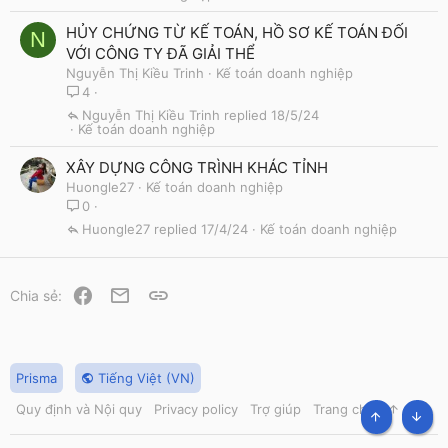
HỦY CHỨNG TỪ KẾ TOÁN, HỒ SƠ KẾ TOÁN ĐỐI
N
VỚI CÔNG TY ĐÃ GIẢI THỂ
Nguyễn Thị Kiều Trinh
Kế toán doanh nghiệp
4
Nguyễn Thị Kiều Trinh
18/5/24
Kế toán doanh nghiệp
XÂY DỰNG CÔNG TRÌNH KHÁC TỈNH
Huongle27
Kế toán doanh nghiệp
0
Huongle27
17/4/24
Kế toán doanh nghiệp
Facebook
Email
Link
Chia sẻ:
Prisma
Tiếng Việt (VN)
Quy định và Nội quy
Privacy policy
Trợ giúp
Trang chủ
R
S
TOP
BOT
S