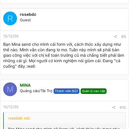
rosebdc
R
Guest
15/12/05
#9
Bạn Mina send cho mình cái form với, cách thức xây dựng như
thế nào. Mình vẫn còn đang lơ mơ. Tuần này mình sẽ phải bàn
giao công việc với chị kế toán trưởng cũ mà chẳng biết phải làm
những cái gì. Mọi người có kinh nghiệm nói giùm cái. Đang "cà
cuống" đây.:wall:
MINA
M
Quảng cáo/Tài Trợ
Thành viên BQT
Quản lý cao cấp
15/12/05
#10
rosebdc nói: