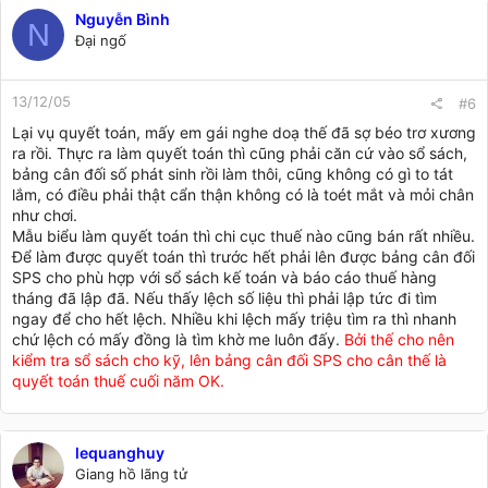
Nguyễn Bình
N
Đại ngố
13/12/05
#6
Lại vụ quyết toán, mấy em gái nghe doạ thế đã sợ béo trơ xương
ra rồi. Thực ra làm quyết toán thì cũng phải căn cứ vào sổ sách,
bảng cân đối số phát sinh rồi làm thôi, cũng không có gì to tát
lắm, có điều phải thật cẩn thận không có là toét mắt và mỏi chân
như chơi.
Mẫu biểu làm quyết toán thì chi cục thuế nào cũng bán rất nhiều.
Để làm được quyết toán thì trước hết phải lên được bảng cân đối
SPS cho phù hợp với sổ sách kế toán và báo cáo thuế hàng
tháng đã lập đã. Nếu thấy lệch số liệu thì phải lập tức đi tìm
ngay để cho hết lệch. Nhiều khi lệch mấy triệu tìm ra thì nhanh
chứ lệch có mấy đồng là tìm khờ me luôn đấy.
Bởi thế cho nên
kiểm tra sổ sách cho kỹ, lên bảng cân đối SPS cho cân thế là
quyết toán thuế cuối năm OK.
lequanghuy
Giang hồ lãng tử