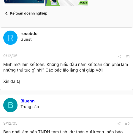
t
a
r
Kế toán doanh nghiệp
t
e
r
rosebdc
R
Guest
9/12/05
#1
Mình mới làm kế toán. Không hiểu đầu năm kế toán cần phải làm
những thủ tục gì nhỉ? Các bậc lão làng chỉ giúp với!
Xin đa tạ
Bluehn
B
Trung cấp
9/12/05
#2
Bạn phải làm bản TNDN tạm tính, dự toán quĩ lương, nộp báo