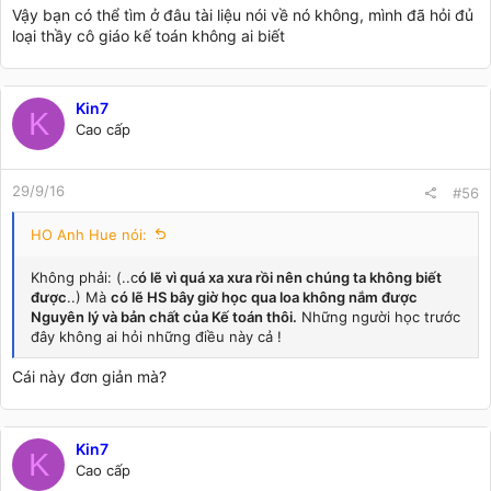
Vậy bạn có thể tìm ở đâu tài liệu nói về nó không, mình đã hỏi đủ
loại thầy cô giáo kế toán không ai biết
Kin7
K
Cao cấp
29/9/16
#56
HO Anh Hue nói:
Không phải: (..c
ó lẽ vì quá xa xưa rồi nên chúng ta không biết
được
..) Mà
có lẽ HS bây giờ học qua loa không nắm được
Nguyên lý và bản chất của Kế toán thôi.
Những người học trước
đây không ai hỏi những điều này cả !
Cái này đơn giản mà?
Kin7
K
Cao cấp