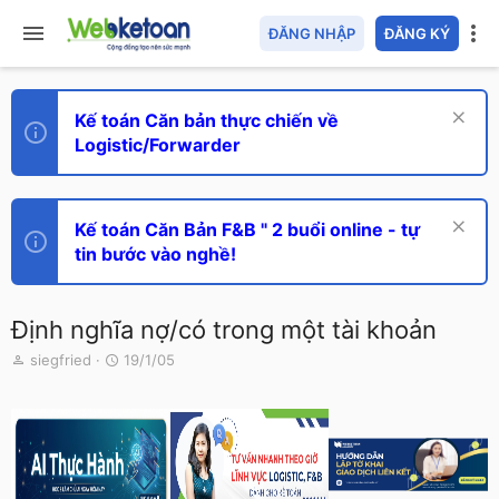
ĐĂNG NHẬP
ĐĂNG KÝ
Kế toán Căn bản thực chiến về
Logistic/Forwarder
Kế toán Căn Bản F&B " 2 buổi online - tự
tin bước vào nghề!
Định nghĩa nợ/có trong một tài khoản
T
N
siegfried
19/1/05
h
g
r
à
e
y
a
g
d
ử
s
i