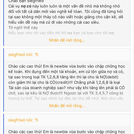
Chào bạn siegfried
Cái vụ
nợ có
này luôn luôn là một vấn đề nhỏ mà không nhỏ
đối với tất cả dân mới vào nghề kế tóan. Tôi cũng đã từng hỏi
tại sao không một thày cô nào viết hoặc giảng cho cặn kẽ, dễ
hiểu vấn đề này mà cứ đi vào những cái cao siêu.
Tớ nghĩ thế này
Nếu bạn cho tôi vay tiền thì tôi
nợ
bạn và bạn cho tôi
nợ
.
Chúng ta bắt đầu lạon lên vị
nợ
rồi đây. Nhưng kế tóan rất hay
Nhấn để mở rộng...
Bạn cho tôi vay tiền, tôi
PHẢI TRẢ
cho bạn, còn bạn
PHẢI THU
của tôi. Rõ ràng chưa.
Bây giời đến
siegfried nói:
NỢ
và
CÓ
Nếu bạn mua 1 cái ôtô và chưa trả tiền mặt 1 tỷ đồng, ví dụ
thế. Vụ này sẽ nói sao
Chào các cao thủ! Em là newbie vừa bước vào chập chững học
Nói: Tôi
Có
1 cái ôtô, và tôi
NỢ
anh 1 tỷ đồng
kế toán. Khi đụng đến một tài khoản, em cứ lộn giữa nợ và có,
Nói+ Kế tóan: tôi
Có
1 cái ô tô, tôi
PHẢI TRẢ
1 tỷ đồng
tại sao trong loại TK 1,2,6,8 tăng lên thì lại cho là NỢ(debit)
Kế tóan:
Nợ
TK 211,
Có
TK 331 1.000.000.000 đồng
còn giảm thì lại cho là CÓ(credit)!!! Chẳng phải 1,2,6,8 là loại
Giải nghĩa theo văn nói: Anh đang
CÓ
ở chỗ tôi 1 tỷ đồng và
Tài sản của doanh nghiệp sao? như vậy khi tăng lên phải là CÓ
Tôi đang
NỢ
anh 1 cái ôtô
chớ, sao lại kêu là NỢ được!!! Ngược lại với TK 3,4,5,7 cũng bị
tương tự thế. Tại sao mình kg đảo lại cho dễ nhớ. Nói như vậy
Kết luận: Thuật ngữ
NỢ, CÓ
trong tài khỏan kế tóan về bản
để các bác hiểu rằng định nghĩa NỢ, CÓ này là như thế nào?
Nhấn để mở rộng...
chất là đúng với ngôn ngữ nói. Tại vì bạn không nghĩ sâu hơn
Em hỏi mấy đứa bạn đi trước toàn bảo do người ta qui định thế
nên tưởng rằng
Nợ là mình Nợ
, và
có là mình có
. SAI RỒI hì, hì
thì mình làm thế, NỢ-CÓ không phải nghĩa đó đâu!!! Thế nó
nghĩa là gì??? Các bác giúp với!!!!!
siegfried nói:
Chúc bạn học kế tóan vui
Chào các cao thủ! Em là newbie vừa bước vào chập chững học