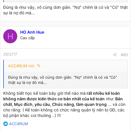
Đúng là như vậy, vô cùng dơn giản. "Nợ" chính là có và "Có" thật
sự là nợ đó mà...
HO Anh Hue
H
Cao cấp
26/2/17
#60
ACC4RUM nói:
Đúng là như vậy, vô cùng dơn giản. "Nợ" chính là có và "Có"
thật sự là nợ đó mà...
Không biết học kế toán bây giờ thế nào mà
rất nhiều kế toán
không nắm được kiến thức cơ bản nhất của kế toán
như:
Bản
chất, Mục đích, yêu cầu, Chức năng, tầm quan trọng
... và còn
cho rằng: ( Kế toán không có chức năng quản lý nên bị GĐ, các
bộ phận khác coi thường ..) !!!
R
ACC4RUM
e