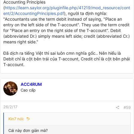
Accounting Principles
(
https://learn.saylor.org/pluginfile.php/41219/mod_resource/cont
ent/2/AccountingPrinciples.pdf
), người ta định nghĩa:
"Accountants use the term debit instead of saying, "Place an
entry on the left side of the T-account". They use the term credit
for "Place an entry on the right side of the T-account". Debit
(abbreviated Dr.) simply means left side; credit (abbreviated Cr.)
means right side."
Đã dịch ra tiếng Việt thì sai luôn cmn nghĩa gốc.. Nên hiểu là
Debit chỉ là cột bên trái của T-account, Credit chỉ là cột bên phải
T-account.
ACC4RUM
Cao cấp
26/2/17
#59
Kin7 nói:
Cái này đơn giản mà?