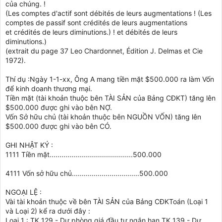
của chúng. !
(Les comptes d'actif sont débités de leurs augmentations ! (Les
comptes de passif sont crédités de leurs augmentations
et crédités de leurs diminutions.) ! et débités de leurs
diminutions.)
(extrait du page 37 Leo Chardonnet, Édition J. Delmas et Cie
1972).
Thí dụ :Ngày 1-1-xx, Ông A mang tiền mặt $500.000 ra làm Vốn
để kinh doanh thương mại.
Tiền mặt (tài khoản thuộc bên TÀI SẢN của Bảng CĐKT) tăng lên
$500.000 được ghi vào bên NỢ.
Vốn Sở hữu chủ (tài khoản thuộc bên NGUỒN VỐN) tăng lên
$500.000 được ghi vào bên CÓ.
GHI NHẬT KÝ :
1111 Tiền mặt..........................................500.000
4111 Vốn sở hữu chủ..................................500.000
NGOẠI LỆ :
Vài tài khoản thuộc về bên TÀI SẢN của Bảng CĐKToán (Loại 1
và Loại 2) kể ra dưới đây :
Loại 1 : TK 129 - Dự phòng giá đầu tư ngắn hạn TK 139 - Dự