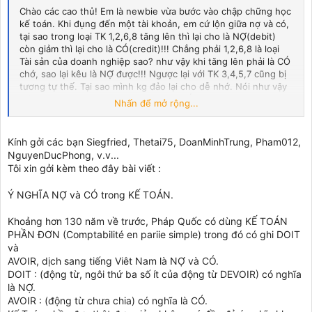
Chào các cao thủ! Em là newbie vừa bước vào chập chững học
kế toán. Khi đụng đến một tài khoản, em cứ lộn giữa nợ và có,
tại sao trong loại TK 1,2,6,8 tăng lên thì lại cho là NỢ(debit)
còn giảm thì lại cho là CÓ(credit)!!! Chẳng phải 1,2,6,8 là loại
Tài sản của doanh nghiệp sao? như vậy khi tăng lên phải là CÓ
chớ, sao lại kêu là NỢ được!!! Ngược lại với TK 3,4,5,7 cũng bị
tương tự thế. Tại sao mình kg đảo lại cho dễ nhớ. Nói như vậy
để các bác hiểu rằng định nghĩa NỢ, CÓ này là như thế nào?
Nhấn để mở rộng...
Em hỏi mấy đứa bạn đi trước toàn bảo do người ta qui định thế
thì mình làm thế, NỢ-CÓ không phải nghĩa đó đâu!!! Thế nó
nghĩa là gì??? Các bác giúp với!!!!!
Kính gởi các bạn Siegfried, Thetai75, DoanMinhTrung, Pham012,
NguyenDucPhong, v.v...
Tôi xin gởi kèm theo đây bài viết :
Ý NGHĨA NỢ và CÓ trong KẾ TOÁN.
Khoảng hơn 130 năm về trước, Pháp Quốc có dùng KẾ TOÁN
PHẦN ĐƠN (Comptabilité en pariie simple) trong đó có ghi DOIT
và
AVOIR, dịch sang tiếng Viêt Nam là NỢ và CÓ.
DOIT : (động từ, ngôi thứ ba số ít của động từ DEVOIR) có nghĩa
là NỢ.
AVOIR : (động từ chưa chia) có nghĩa là CÓ.