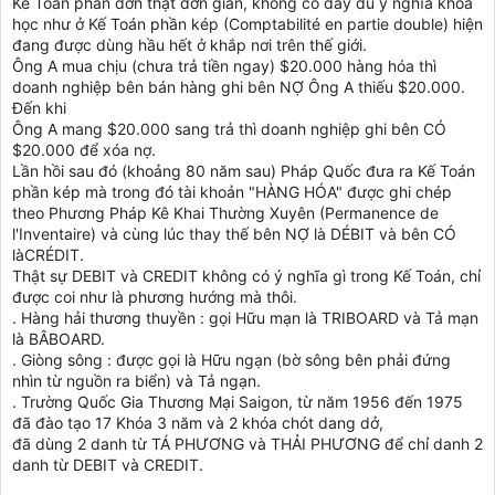
Kế Toán phần đơn thật đơn giản, không có đầy đủ ý nghĩa khoa
học như ở Kế Toán phần kép (Comptabilité en partie double) hiện
đang được dùng hầu hết ở khắp nơi trên thế giới.
Ông A mua chịu (chưa trả tiền ngay) $20.000 hàng hóa thì
doanh nghiệp bên bán hàng ghi bên NỢ Ông A thiếu $20.000.
Đến khi
Ông A mang $20.000 sang trả thì doanh nghiệp ghi bên CÓ
$20.000 để xóa nợ.
Lần hồi sau đó (khoảng 80 năm sau) Pháp Quốc đưa ra Kế Toán
phần kép mà trong đó tài khoản "HÀNG HÓA" được ghi chép
theo Phương Pháp Kê Khai Thường Xuyên (Permanence de
l'Inventaire) và cùng lúc thay thế bên NỢ là DÉBIT và bên CÓ
làCRÉDIT.
Thật sự DEBIT và CREDIT không có ý nghĩa gì trong Kế Toán, chỉ
được coi như là phương hướng mà thôi.
. Hàng hải thương thuyền : gọi Hữu mạn là TRIBOARD và Tả mạn
là BÂBOARD.
. Giòng sông : được gọi là Hữu ngạn (bờ sông bên phải đứng
nhìn từ nguồn ra biển) và Tả ngạn.
. Trường Quốc Gia Thương Mại Saigon, từ năm 1956 đến 1975
đã đào tạo 17 Khóa 3 năm và 2 khóa chót dang dở,
đã dùng 2 danh từ TÁ PHƯƠNG và THẢI PHƯƠNG để chỉ danh 2
danh từ DEBIT và CREDIT.