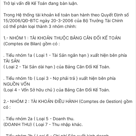
Trở lại vấn đề Kế Toán đang bàn luận.
Trong Hệ thống tài khoản kế toán ban hành theo Quyết Định số
15/2006/QĐ-BTC ngày 20-3-2006 của Bộ Trưởng Tài Chính
có thể phân loại thành 3 nhóm chính:
1.- NHÓM 1 : TÀI KHOẢN THUỘC BẢNG CÂN ĐỐI KẾ TOÁN
(Comptes de Bilan) gồm có :
. Tiểu nhóm 1a ( Loại 1 - Tài Sản ngắn hạn } xuất hiện bên phía
TÀI SẢN
( Loại 2 - Tài Sản dài hạn } của Bảng Cân Đối Kế Toán.
. Tiểu nhóm 1b ( Loại 3 - Nợ phải trả } xuất hiện bên phía
NGUỒN VỐN
(Loại 4 - Vốn Sở hữu chủ } của Bảng Cân Đối Kế Toán.
2.- NHÓM 2 : TÀI KHOẢN ĐIỀU HÀNH (Comptes de Gestion) gồm
có :
. Tiểu nhóm 2a ( Loại 5 - Doanh thu.
(DOANH THU) ( Loại 7 - Thu nhập khác.
. Tiểu nhóm 2b ( Loại 6 - Chi phí Sản xuất kinh doanh.