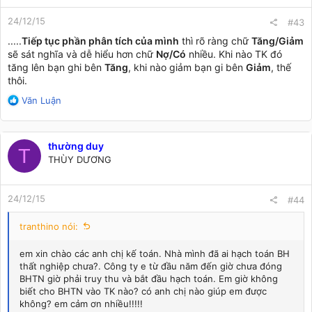
n
24/12/15
s
#43
:
.....
Tiếp tục phần phân tích của mình
thì rõ ràng chữ
Tăng/Giảm
sẽ sát nghĩa và dễ hiểu hơn chữ
Nợ/Có
nhiều. Khi nào TK đó
tăng lên bạn ghi bên
Tăng
, khi nào giảm bạn gi bên
Giảm
, thế
thôi.
R
Văn Luận
e
a
c
thường duy
t
T
THÙY DƯƠNG
i
o
n
24/12/15
s
#44
:
tranthino nói:
em xin chào các anh chị kế toán. Nhà mình đã ai hạch toán BH
thất nghiệp chưa?. Công ty e từ đầu năm đến giờ chưa đóng
BHTN giờ phải truy thu và bắt đầu hạch toán. Em giờ không
biết cho BHTN vào TK nào? có anh chị nào giúp em được
không? em cảm ơn nhiều!!!!!