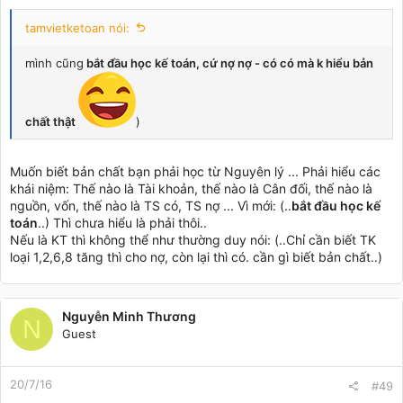
tamvietketoan nói:
mình cũng
bắt đầu học kế toán, cứ nợ nợ - có có mà k hiểu bản
chất thật
)
Muốn biết bản chất bạn phải học từ Nguyên lý ... Phải hiểu các
khái niệm: Thế nào là Tài khoản, thế nào là Cân đối, thế nào là
nguồn, vốn, thế nào là TS có, TS nợ ... Vì mới: (..
bắt đầu học kế
toán
..) Thì chưa hiểu là phải thôi..
Nếu là KT thì không thể như thường duy nói: (..Chỉ cần biết TK
loại 1,2,6,8 tăng thì cho nợ, còn lại thì có. cần gì biết bản chất..)
Nguyễn Minh Thương
N
Guest
20/7/16
#49