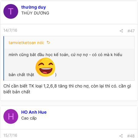
thường duy
T
THÙY DƯƠNG
14/7/16
#47
tamvietketoan nói:
mình cũng bắt đầu học kế toán, cứ nợ nợ - có có mà k hiểu
bản chất thật
)
Chỉ cần biết TK loại 1,2,6,8 tăng thì cho nợ, còn lại thì có. cần gì
biết bản chất
HO Anh Hue
H
Cao cấp
15/7/16
#48