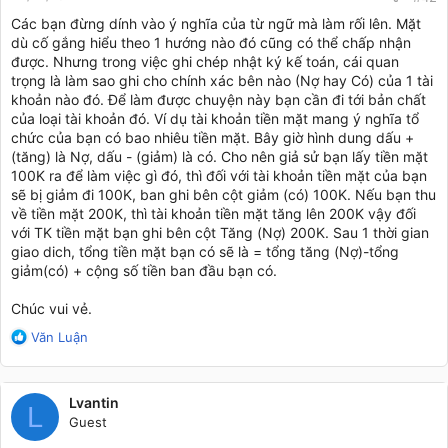
:
Các bạn đừng dính vào ý nghĩa của từ ngữ mà làm rối lên. Mặt
dù cố gắng hiểu theo 1 hướng nào đó cũng có thể chấp nhận
được. Nhưng trong việc ghi chép nhật ký kế toán, cái quan
trọng là làm sao ghi cho chính xác bên nào (Nợ hay Có) của 1 tài
khoản nào đó. Để làm được chuyện này bạn cần đi tới bản chất
của loại tài khoản đó. Ví dụ tài khoản tiền mặt mang ý nghĩa tổ
chức của bạn có bao nhiêu tiền mặt. Bây giờ hình dung dấu +
(tăng) là Nợ, dấu - (giảm) là có. Cho nên giả sử bạn lấy tiền mặt
100K ra để làm việc gì đó, thì đối với tài khoản tiền mặt của bạn
sẽ bị giảm đi 100K, ban ghi bên cột giảm (có) 100K. Nếu bạn thu
về tiền mặt 200K, thì tài khoản tiền mặt tăng lên 200K vậy đối
với TK tiền mặt bạn ghi bên cột Tăng (Nợ) 200K. Sau 1 thời gian
giao dich, tổng tiền mặt bạn có sẽ là = tổng tăng (Nợ)-tổng
giảm(có) + cộng số tiền ban đầu bạn có.
Chúc vui vẻ.
R
Văn Luận
e
a
c
Lvantin
t
L
Guest
i
o