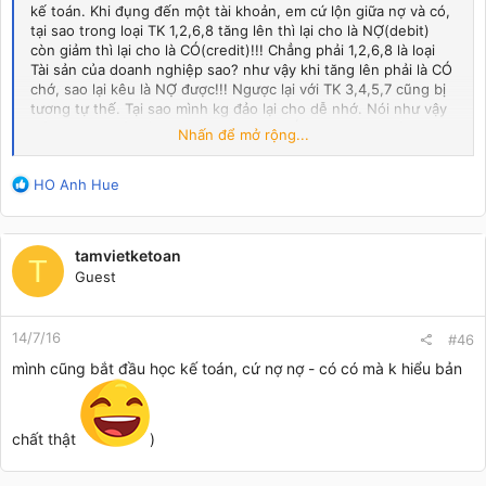
kế toán. Khi đụng đến một tài khoản, em cứ lộn giữa nợ và có,
tại sao trong loại TK 1,2,6,8 tăng lên thì lại cho là NỢ(debit)
còn giảm thì lại cho là CÓ(credit)!!! Chẳng phải 1,2,6,8 là loại
Tài sản của doanh nghiệp sao? như vậy khi tăng lên phải là CÓ
chớ, sao lại kêu là NỢ được!!! Ngược lại với TK 3,4,5,7 cũng bị
tương tự thế. Tại sao mình kg đảo lại cho dễ nhớ. Nói như vậy
để các bác hiểu rằng định nghĩa NỢ, CÓ này là như thế nào?
Nhấn để mở rộng...
Em hỏi mấy đứa bạn đi trước toàn bảo do người ta qui định thế
thì mình làm thế, NỢ-CÓ không phải nghĩa đó đâu!!! Thế nó
R
HO Anh Hue
nghĩa là gì??? Các bác giúp với!!!!!
e
a
c
tamvietketoan
t
T
Guest
i
o
n
14/7/16
s
#46
:
mình cũng bắt đầu học kế toán, cứ nợ nợ - có có mà k hiểu bản
chất thật
)