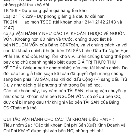
phòng phải thu khó đòi
TK 159 - Dự phòng giảm giá hàng tồn kho
Loại 2 : TK 229 - Dự phòng giảm giá đầu tư dài hạn
TK 214 - Hao mòn TSCĐ (tài khoản phụ : 2141 2142 2143 và
2147)
có sự VẬN HÀNH Y NHƯ CÁC TÀI KHOẢN THUỘC VỀ NGUỒN
VỐN. Khoảng hơn 60 năm về trước, chúng được liệt kê
bên NGUỒN VỐN của Bảng CĐKToán, và vì chúng cách xa với
các tài khoản chính (thuộc bên TÀI SẢN) như Đầu Tư Ngắn Hạn,
Phải Thu Khó Đòi, Hàng Tồn Kho v.v....nên chúng không thể phơi
bày cho chủ doanh nghiệp biết được GIÁ TRỊ THỰC THỤ
KẾ TOÁN (Valeur nette comptable) của các tài khoản chính. Do
đó, các tác giả biên soạn kế toán đã quyết định mang chúng
sang bên phía TÀI SẢN, sau khi đổi dấu Cộng (+) sang dấu Trừ
(-), y như cách giải phương trình trong Đại số học.
Các tài khoản nầy, tuy nằm bên TÀI SẢN, nhưng vận chuyển y
như các tài khoản nằm bên NGUỒN VỐN, có số dư bên CÓ,
duy chỉ bị mang dấu trừ khi ghi vào bên TÀI SẢN của Bảng
CĐKToán mà thôi.
QUI TẮC VẬN HÀNH CHO CÁC TÀI KHOẢN ĐIỀU HÀNH :
Tiểu nhóm 2a : "Các tài khoản Chi phí Sản Xuất Kinh Doanh và
Chi Phí Khác" được ghi vào bên NỢ, những chi phí