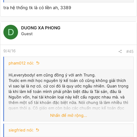
tra hệ thống tk là có liền ah, 3389
DUONG XA PHONG
D
Guest
9/4/16
#45
pham012 nói:
Hi,everybody! em cũng đồng ý với anh Trung.
Trước em mới học nguyên lý kế toán cô cũng không giải thích
vì sao lại là nợ có. cứ coi đó là quy ước ngẫu nhiên. Quan trọng
là khi làm kế toán mình phải phần biệt đâu là Tài sản, đâu là
Nguồn vốn, hai tài khoản loại này kết cấu ngược nhau mà. và
thêm một số tài khoản đặc biệt nữa. Nói chung là làm nhiều thì
quen thôi ạ. Cô giáo em còn bảo các chuẩn mực kế toán đọc
thường không hiểu ngay được đâu phải đọc đi đọc lại, lúc đầu
Nhấn để mở rộng...
không hiểu thì hôm sau lại đọc tiếp.hic.
Mà hình như quy ước nợ có này là quy ước quốc tế?
siegfried nói: