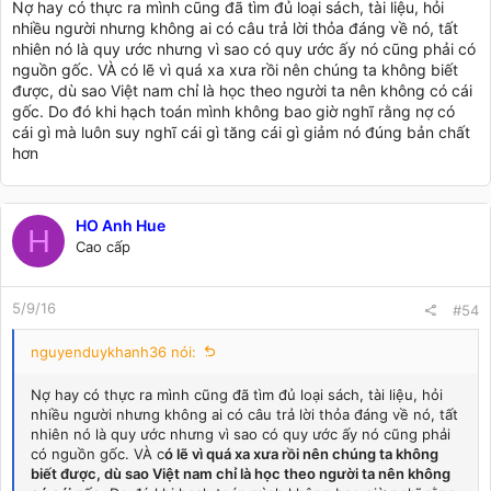
Nợ hay có thực ra mình cũng đã tìm đủ loại sách, tài liệu, hỏi
nhiều người nhưng không ai có câu trả lời thỏa đáng về nó, tất
nhiên nó là quy ước nhưng vì sao có quy ước ấy nó cũng phải có
nguồn gốc. VÀ có lẽ vì quá xa xưa rồi nên chúng ta không biết
được, dù sao Việt nam chỉ là học theo người ta nên không có cái
gốc. Do đó khi hạch toán mình không bao giờ nghĩ rằng nợ có
cái gì mà luôn suy nghĩ cái gì tăng cái gì giảm nó đúng bản chất
hơn
HO Anh Hue
H
Cao cấp
5/9/16
#54
nguyenduykhanh36 nói:
Nợ hay có thực ra mình cũng đã tìm đủ loại sách, tài liệu, hỏi
nhiều người nhưng không ai có câu trả lời thỏa đáng về nó, tất
nhiên nó là quy ước nhưng vì sao có quy ước ấy nó cũng phải
có nguồn gốc. VÀ c
ó lẽ vì quá xa xưa rồi nên chúng ta không
biết được, dù sao Việt nam chỉ là học theo người ta nên không