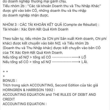
do doanh nghiệp thương mại gánh chịu.
Tiểu nhóm 2b : "Các tài khoản Doanh thu và Thu Nhập Khác"
được ghi vào bên CÓ, những doanh thu và thu nhập
do doanh nghiệp nhận được.
NHÓM 3 : CÁC TÀI KHOẢN KẾT QUẢ (Compte de Résultat) :
Tài khoản : Xác Định Kết Quả Kinh Doanh
Theo tuần tự, tiểu nhóm 2a (Chi phí Sản xuất Kinh doanh, Chi phí
khác) được kết chuyển vào bên NỢ, và Tiểu nhóm 2b
(Doanh thu và Thu Nhập khác) được kết chuyển vào bên CÓ
cùa TK Xác Định Kết Quả Kinh Doanh.
Nếu tổng số NỢ > tổng số CÓ ----------------> LỔ
Nếu tổng số CÓ > tổng số NỢ ----------------> LÃI.
+ +
+
BONUS :
Trích trong sách ACCOUNTING, Second Edition của tác giả
HORNGREN & HARRISON 1992 :
ACCOUNTING EQUATION and THE RULES OF DEBIT AND
CREDIT
ACCOUNTING EQUATION :