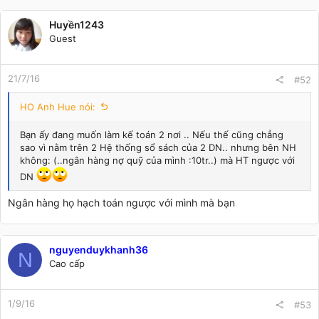
Huyền1243
Guest
21/7/16
#52
HO Anh Hue nói:
Bạn ấy đang muốn làm kế toán 2 nơi .. Nếu thế cũng chẳng
sao vì nằm trên 2 Hệ thống sổ sách của 2 DN.. nhưng bên NH
không: (..ngân hàng nợ quỹ của mình :10tr..) mà HT ngược với
DN
Ngân hàng họ hạch toán ngược với mình mà bạn
nguyenduykhanh36
N
Cao cấp
1/9/16
#53