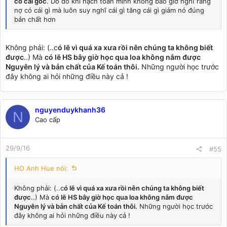
có cái gốc
. Do đó khi hạch toán mình không bao giờ nghĩ rằng
nợ có cái gì mà luôn suy nghĩ cái gì tăng cái gì giảm nó đúng
bản chất hơn
Không phải: (..c
ó lẽ vì quá xa xưa rồi nên chúng ta không biết
được
..) Mà
có lẽ HS bây giờ học qua loa không nắm được
Nguyên lý và bản chất của Kế toán thôi.
Những người học trước
đây không ai hỏi những điều này cả !
nguyenduykhanh36
N
Cao cấp
29/9/16
#55
HO Anh Hue nói:
Không phải: (..c
ó lẽ vì quá xa xưa rồi nên chúng ta không biết
được
..) Mà
có lẽ HS bây giờ học qua loa không nắm được
Nguyên lý và bản chất của Kế toán thôi.
Những người học trước
đây không ai hỏi những điều này cả !