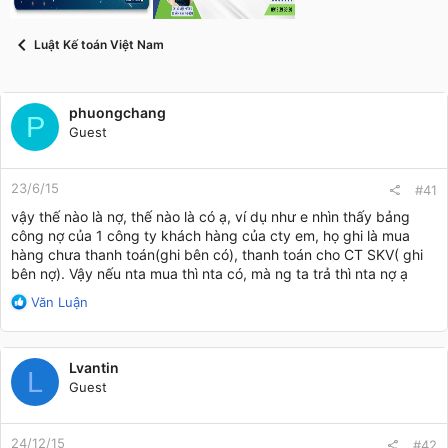
t
a
r
Luật Kế toán Việt Nam
t
e
r
phuongchang
P
Guest
23/6/15
#41
vậy thế nào là nợ, thế nào là có ạ, ví dụ như e nhìn thấy bảng
công nợ của 1 công ty khách hàng của cty em, họ ghi là mua
hàng chưa thanh toán(ghi bên có), thanh toán cho CT SKV( ghi
bên nợ). Vậy nếu nta mua thì nta có, mà ng ta trả thì nta nợ ạ
R
Văn Luận
e
a
c
Lvantin
t
L
Guest
i
o
n
24/12/15
s
#42