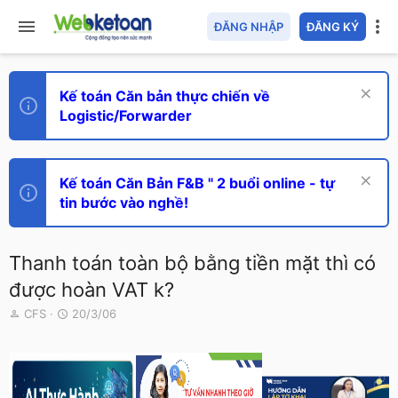
ĐĂNG NHẬP
ĐĂNG KÝ
Kế toán Căn bản thực chiến về
Logistic/Forwarder
Kế toán Căn Bản F&B " 2 buổi online - tự
tin bước vào nghề!
Thanh toán toàn bộ bằng tiền mặt thì có
được hoàn VAT k?
T
N
CFS
20/3/06
h
g
r
à
e
y
a
g
d
ử