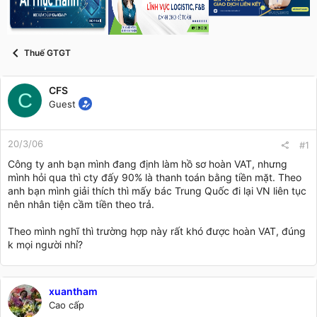
s
i
t
a
r
Thuế GTGT
t
e
r
CFS
C
Guest
20/3/06
#1
Công ty anh bạn mình đang định làm hồ sơ hoàn VAT, nhưng
mình hỏi qua thì cty đấy 90% là thanh toán bằng tiền mặt. Theo
anh bạn mình giải thích thì mấy bác Trung Quốc đi lại VN liên tục
nên nhân tiện cầm tiền theo trả.
Theo mình nghĩ thì trường hợp này rất khó được hoàn VAT, đúng
k mọi người nhỉ?
xuantham
Cao cấp