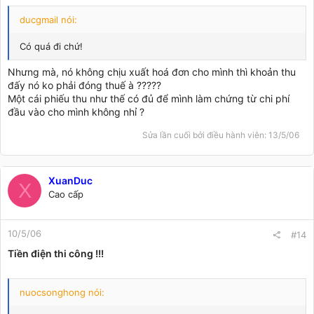
ducgmail nói:
Có quá đi chứ!
Nhưng mà, nó không chịu xuất hoá đơn cho mình thì khoản thu
đấy nó ko phải đóng thuế à ?????
Một cái phiếu thu như thế có đủ để mình làm chứng từ chi phí
đầu vào cho mình không nhỉ ?
Sửa lần cuối bởi điều hành viên:
13/5/06
XuanDuc
X
Cao cấp
10/5/06
#14
Tiền điện thi công !!!
nuocsonghong nói: