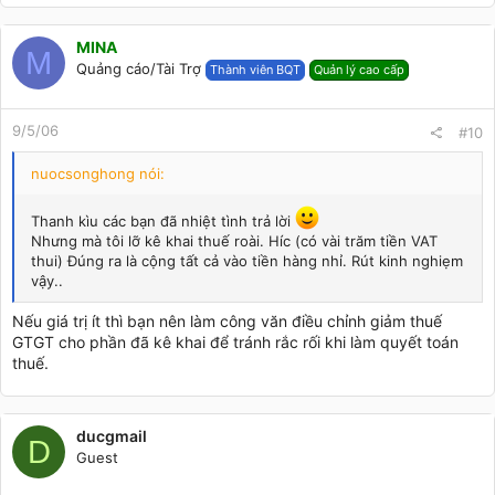
MINA
M
Quảng cáo/Tài Trợ
Thành viên BQT
Quản lý cao cấp
9/5/06
#10
nuocsonghong nói:
Thanh kìu các bạn đã nhiệt tình trả lời
Nhưng mà tôi lỡ kê khai thuế roài. Híc (có vài trăm tiền VAT
thui) Đúng ra là cộng tất cả vào tiền hàng nhỉ. Rút kinh nghiẹm
vậy..
Nếu giá trị ít thì bạn nên làm công văn điều chỉnh giảm thuế
GTGT cho phần đã kê khai để tránh rắc rối khi làm quyết toán
thuế.
ducgmail
D
Guest