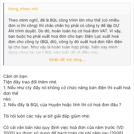
hong_nhien nói:
Theo mình nghĩ, đã là BQL công trình lớn như thế (có nhiều
đơn vị thi công) thì chắc chắn họ phải có công ty để lập DỰ
ÁN trình duyệt. Do đó, hoàn toàn họ có hoá đơn VAT. Vì vậy,
bạn buộc họ phải xuất hoá đơn cho bạn: Điện Lực xuất hoá
đơn cho công ty (BQL đó), công ty đó xuất hoá đơn tiền điện
lại cho bạn. Như vậy là hoàn toàn hợp pháp. hiện nay mình
đang công tác tại 1 BQL nên biết rất rõ điều này.
Nhấn để mở rộng...
Chúc thành công!
Cảm ơn bạn.
TIện đây trao đổi thêm nhé.
1. Nếu như cty đấy nó không có chức năng bán điện thì xuất hoá
đơn thế
nào.
2. Nếu đấy là BQL của Huyện hoặc tỉnh thì có hoá đơn đâu ?
Tôi hỏi luôn các náy ai bít giải đáp giùm nhé:
Có cái văn bản nào quy định viẹc hoá đơn của năm trước (VD
2005) ko được sử dụng để hạch toán chi phí năm sau (2006)