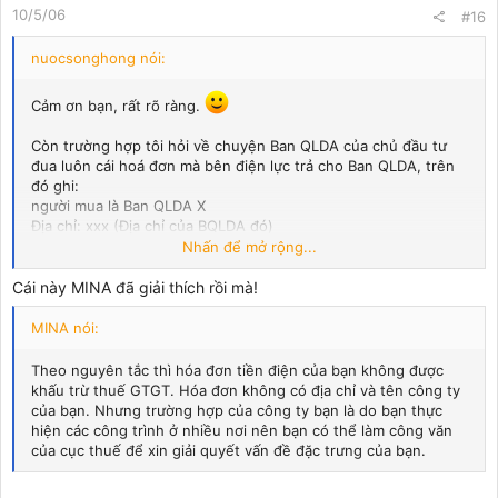
10/5/06
#16
nuocsonghong nói:
Cảm ơn bạn, rất rõ ràng.
Còn trường hợp tôi hỏi về chuyện Ban QLDA của chủ đầu tư
đua luôn cái hoá đơn mà bên điện lực trả cho Ban QLDA, trên
đó ghi:
người mua là Ban QLDA X
Địa chỉ: xxx (Địa chỉ của BQLDA đó)
Nhấn để mở rộng...
Thì thế nảo, tôi có sử dụng hoá đơn đó để
hạch toán chi phí và
khấu trừ VAT
được không (Bên tôi cũng làm hợp đồng đàng
Cái này MINA đã giải thích rồi mà!
hoàng với BQLDA)
MINA nói:
Theo nguyên tắc thì hóa đơn tiền điện của bạn không được
khấu trừ thuế GTGT. Hóa đơn không có địa chỉ và tên công ty
của bạn. Nhưng trường hợp của công ty bạn là do bạn thực
hiện các công trình ở nhiều nơi nên bạn có thể làm công văn
của cục thuế để xin giải quyết vấn đề đặc trưng của bạn.