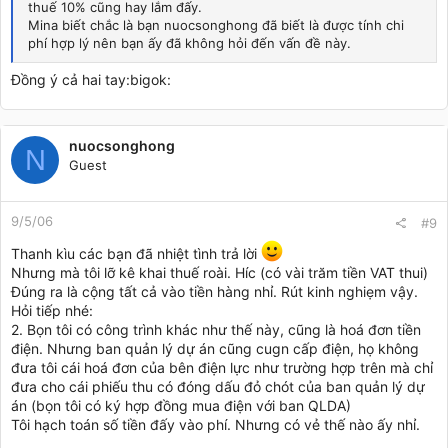
thuế 10% cũng hay lắm đấy.
Mina biết chắc là bạn nuocsonghong đã biết là được tính chi
phí hợp lý nên bạn ấy đã không hỏi đến vấn đề này.
Đồng ý cả hai tay:bigok:
nuocsonghong
N
Guest
9/5/06
#9
Thanh kìu các bạn đã nhiệt tình trả lời
Nhưng mà tôi lỡ kê khai thuế roài. Híc (có vài trăm tiền VAT thui)
Đúng ra là cộng tất cả vào tiền hàng nhỉ. Rút kinh nghiẹm vậy.
Hỏi tiếp nhé:
2. Bọn tôi có công trình khác như thế này, cũng là hoá đơn tiền
điện. Nhưng ban quản lý dự án cũng cugn cấp điện, họ không
đưa tôi cái hoá đơn của bên điện lực như trường hợp trên mà chỉ
đưa cho cái phiếu thu có đóng dấu đỏ chót của ban quản lý dự
án (bọn tôi có ký hợp đồng mua điện với ban QLDA)
Tôi hạch toán số tiền đấy vào phí. Nhưng có vẻ thế nào ấy nhỉ.