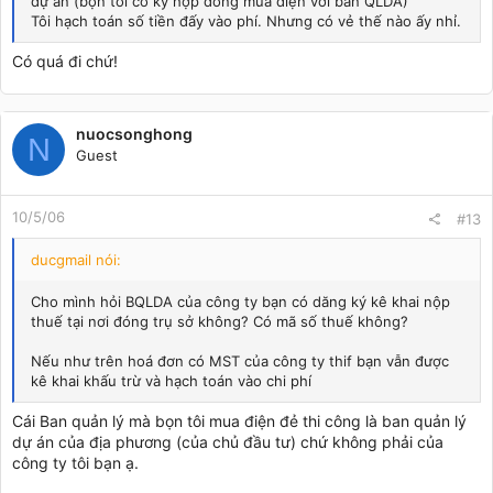
dự án (bọn tôi có ký hợp đồng mua điện với ban QLDA)
Tôi hạch toán số tiền đấy vào phí. Nhưng có vẻ thế nào ấy nhỉ.
Có quá đi chứ!
nuocsonghong
N
Guest
10/5/06
#13
ducgmail nói:
Cho mình hỏi BQLDA của công ty bạn có dăng ký kê khai nộp
thuế tại nơi đóng trụ sở không? Có mã số thuế không?
Nếu như trên hoá đơn có MST của công ty thif bạn vẫn được
kê khai khấu trừ và hạch toán vào chi phí
Cái Ban quản lý mà bọn tôi mua điện đẻ thi công là ban quản lý
dự án của địa phương (của chủ đầu tư) chứ không phải của
công ty tôi bạn ạ.