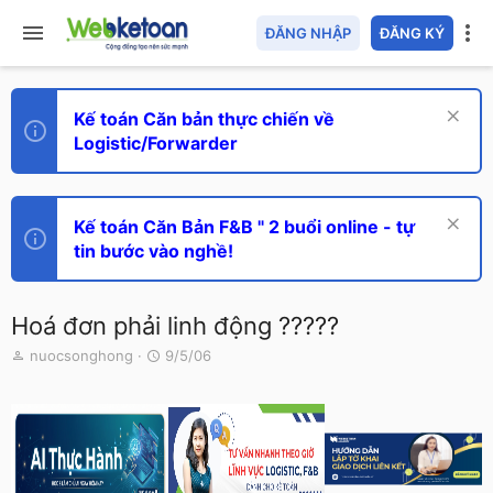
ĐĂNG NHẬP
ĐĂNG KÝ
Kế toán Căn bản thực chiến về
Logistic/Forwarder
Kế toán Căn Bản F&B " 2 buổi online - tự
tin bước vào nghề!
Hoá đơn phải linh động ?????
T
N
nuocsonghong
9/5/06
h
g
r
à
e
y
a
g
d
ử
s
i