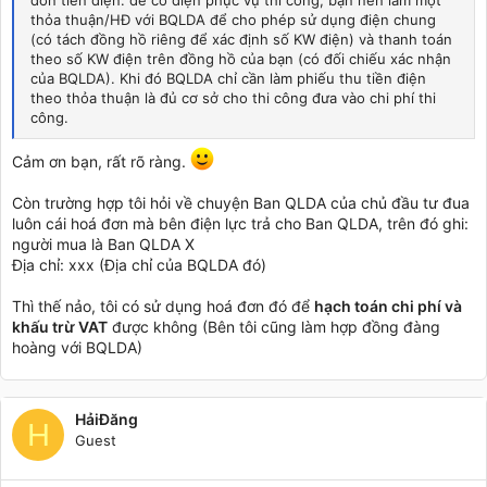
đơn tiền điện. để có điện phục vụ thi công, bạn nên làm một
thỏa thuận/HĐ với BQLDA để cho phép sử dụng điện chung
(có tách đồng hồ riêng để xác định số KW điện) và thanh toán
theo số KW điện trên đồng hồ của bạn (có đối chiếu xác nhận
của BQLDA). Khi đó BQLDA chỉ cần làm phiếu thu tiền điện
theo thỏa thuận là đủ cơ sở cho thi công đưa vào chi phí thi
công.
Cảm ơn bạn, rất rõ ràng.
Còn trường hợp tôi hỏi về chuyện Ban QLDA của chủ đầu tư đua
luôn cái hoá đơn mà bên điện lực trả cho Ban QLDA, trên đó ghi:
người mua là Ban QLDA X
Địa chỉ: xxx (Địa chỉ của BQLDA đó)
Thì thế nảo, tôi có sử dụng hoá đơn đó để
hạch toán chi phí và
khấu trừ VAT
được không (Bên tôi cũng làm hợp đồng đàng
hoàng với BQLDA)
HảiĐăng
H
Guest