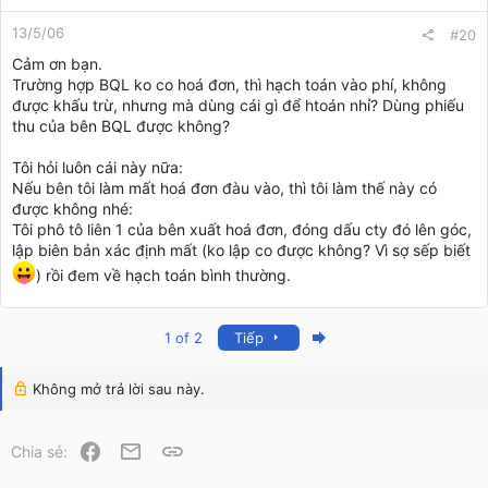
13/5/06
#20
Cảm ơn bạn.
Trường hợp BQL ko co hoá đơn, thì hạch toán vào phí, không
được khấu trừ, nhưng mà dùng cái gì để htoán nhỉ? Dùng phiếu
thu của bên BQL được không?
Tôi hỏi luôn cái này nữa:
Nếu bên tôi làm mất hoá đơn đàu vào, thì tôi làm thế này có
được không nhé:
Tôi phô tô liên 1 của bên xuất hoá đơn, đóng dấu cty đó lên góc,
lập biên bản xác định mất (ko lập co được không? Vì sợ sếp biết
) rồi đem về hạch toán bình thường.
Last
1 of 2
Tiếp
Không mở trả lời sau này.
Facebook
Email
Link
Chia sẻ: