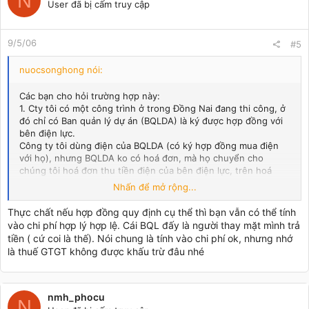
N
User đã bị cấm truy cập
9/5/06
#5
nuocsonghong nói:
Các bạn cho hỏi trường hợp này:
1. Cty tôi có một công trình ở trong Đồng Nai đang thi công, ở
đó chỉ có Ban quản lý dự án (BQLDA) là ký được hợp đồng với
bên điện lực.
Công ty tôi dùng điện của BQLDA (có ký hợp đồng mua điện
với họ), nhưng BQLDA ko có hoá đơn, mà họ chuyển cho
chúng tôi hoá đơn thu tiền điện của bên điện lực, trên hoá
đơn ghi:
Nhấn để mở rộng...
Người mua hàng: Ban quản lý dự án khu đô thị X
Thực chất nếu hợp đồng quy định cụ thể thì bạn vẫn có thể tính
Vậy hoá đơn tiền điện nói trên có được
tính chi phí hợp lệ và
vào chi phí hợp lý hợp lệ. Cái BQL đấy là người thay mặt mình trả
được khấu trừ thuế
không?
tiền ( cứ coi là thế). Nói chung là tính vào chi phí ok, nhưng nhớ
Các bạn giải đáp giùm. Xin cảm ơn. (Ai có văn bản nào theo
là thuế GTGT không được khấu trừ đâu nhé
dạng công văn hỏi đáp cũng được về trường hợp tương tự thì
cho tôi xin càng tốt)
nmh_phocu
N