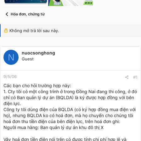
t
a
r
Hóa đơn, chứng từ
t
e
r
Không mở trả lời sau này.
nuocsonghong
N
Guest
9/5/06
#1
Các bạn cho hỏi trường hợp này:
1. Cty tôi có một công trình ở trong Đồng Nai đang thi công, ở đó
chỉ có Ban quản lý dự án (BQLDA) là ký được hợp đồng với bên
điện lực.
Công ty tôi dùng điện của BQLDA (có ký hợp đồng mua điện với
họ), nhưng BQLDA ko có hoá đơn, mà họ chuyển cho chúng tôi
hoá đơn thu tiền điện của bên điện lực, trên hoá đơn ghi:
Người mua hàng: Ban quản lý dự án khu đô thị X
Vậy hoá đơn tiền điện nói trên có được
tính chi phí hợp lệ và