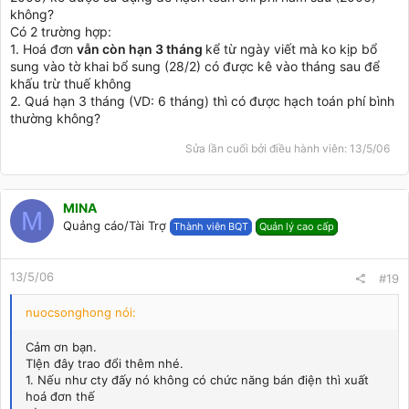
không?
Có 2 trường hợp:
1. Hoá đơn
vẫn còn hạn 3 tháng
kể từ ngày viết mà ko kịp bổ
sung vào tờ khai bổ sung (28/2) có được kê vào tháng sau để
khấu trừ thuế không
2. Quá hạn 3 tháng (VD: 6 tháng) thì có được hạch toán phí bình
thường không?
Sửa lần cuối bởi điều hành viên:
13/5/06
MINA
M
Quảng cáo/Tài Trợ
Thành viên BQT
Quản lý cao cấp
13/5/06
#19
nuocsonghong nói:
Cảm ơn bạn.
TIện đây trao đổi thêm nhé.
1. Nếu như cty đấy nó không có chức năng bán điện thì xuất
hoá đơn thế