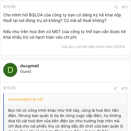
9/5/06
#11
Cho mình hỏi BQLDA của công ty bạn có dăng ký kê khai nộp
thuế tại nơi đóng trụ sở không? Có mã số thuế không?
Nếu như trên hoá đơn có MST của công ty thif bạn vẫn được kê
khai khấu trừ và hạch toán vào chi phí
Sửa lần cuối bởi điều hành viên:
9/5/06
ducgmail
D
Guest
9/5/06
#12
nuocsonghong nói:
Bọn tôi có công trình khác như thế này, cũng là hoá đơn tiền
điện. Nhưng ban quản lý dự án cũng cugn cấp điện, họ không
đưa tôi cái hoá đơn của bên điện lực như trường hợp trên mà
chỉ đưa cho cái phiếu thu có đóng dấu đỏ chót của ban quản lý